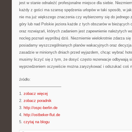
jest w stanie odnaleźć profesjonalne miejsce dla siebie. Niezmier
każdy z gości ma szansę spędzenia urlopów w taki sposób, w jak
nie ma już większego znaczenia czy wybierzemy się do jednego 
góry lub nad Polskie jeziora każde z tych obszarów w bieżących
oraz rozwiązań, których zadaniem jest zapewnienie należytych w
nocleg poznań wypróbuj dziś. Niezmiernie wielokrotnie zdarza się
posiadamy wyszczególnianych planów wakacyjnych oraz decyzja
zasadzie w minionych dniach przed wyjazdem, chcąc wybrać hote
musimy liczyć się z tym, że dosyć często rezerwacje odbywają s
wyprzedzeniem oczywiście można zaryzykować i odszukać coś n
źródło:
———————————
1.
zobacz więcej
2.
zobacz poradnik
3.
http://ospc-berlin.de
4.
http://ostbeker-flut.de
5.
czytaj na blogu