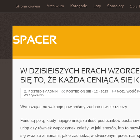
Archiwum
Kategorie
Loty
Samoloty
Strona główna
Spis T
SPACER
W DZISIEJSZYCH ERACH WZORCE
SIĘ TO, ŻE KAŻDA CENIĄCA SIĘ
POSTED BY ADMIN
POSTED ON SIE - 12 - 2025
MOŻLIWOŚĆ 
WYŁĄCZONA
Wyruszając na wakacje powinniśmy zadbać o wiele rzeczy
Ferie są porą, kiedy najogromniejsza ilość podróżników postanaw
urlop czy również wypoczynek zależy, w jaki sposób, kto to nazw
się wraz ze zmianami, jakie zachodzą w stworzonym przez nas s