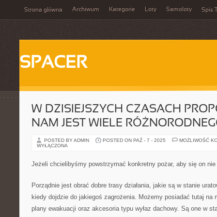
Archiwum
Kategorie
Loty
Samoloty
Strona główna
Spis T
SPACER
W DZISIEJSZYCH CZASACH PR
NAM JEST WIELE RÓŻNORODNE
POSTED BY ADMIN
POSTED ON PAŹ - 7 - 2025
MOŻLIWOŚĆ K
WYŁĄCZONA
Jeżeli chcielibyśmy powstrzymać konkretny pożar, aby się on nie 
Porządnie jest obrać dobre trasy działania, jakie są w stanie ur
kiedy dojdzie do jakiegoś zagrożenia. Możemy posiadać tutaj na 
plany ewakuacji oraz akcesoria typu wyłaz dachowy. Są one w s