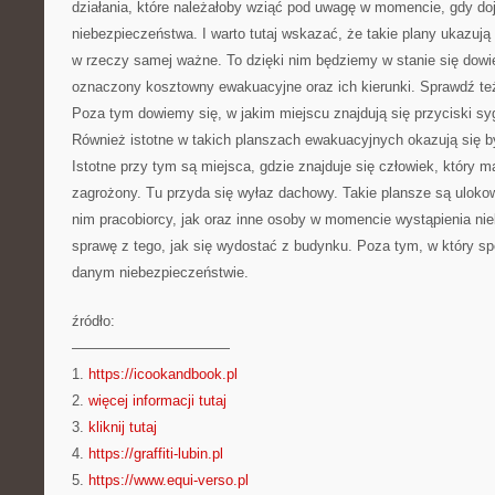
działania, które należałoby wziąć pod uwagę w momencie, gdy doj
niebezpieczeństwa. I warto tutaj wskazać, że takie plany ukazują
w rzeczy samej ważne. To dzięki nim będziemy w stanie się dowi
oznaczony kosztowny ewakuacyjne oraz ich kierunki. Sprawdź te
Poza tym dowiemy się, w jakim miejscu znajdują się przyciski syg
Również istotne w takich planszach ewakuacyjnych okazują się by
Istotne przy tym są miejsca, gdzie znajduje się człowiek, który m
zagrożony. Tu przyda się wyłaz dachowy. Takie plansze są ulokow
nim pracobiorcy, jak oraz inne osoby w momencie wystąpienia ni
sprawę z tego, jak się wydostać z budynku. Poza tym, w który s
danym niebezpieczeństwie.
źródło:
———————————
1.
https://icookandbook.pl
2.
więcej informacji tutaj
3.
kliknij tutaj
4.
https://graffiti-lubin.pl
5.
https://www.equi-verso.pl