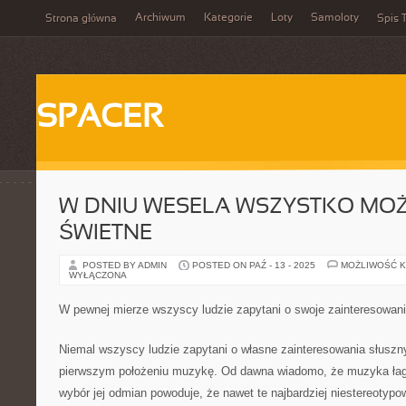
Archiwum
Kategorie
Loty
Samoloty
Strona główna
Spis T
SPACER
W DNIU WESELA WSZYSTKO MOŻ
ŚWIETNE
POSTED BY ADMIN
POSTED ON PAŹ - 13 - 2025
MOŻLIWOŚĆ 
WYŁĄCZONA
W pewnej mierze wszyscy ludzie zapytani o swoje zainteresowan
Niemal wszyscy ludzie zapytani o własne zainteresowania słusz
pierwszym położeniu muzykę. Od dawna wiadomo, że muzyka łag
wybór jej odmian powoduje, że nawet te najbardziej niestereotypow