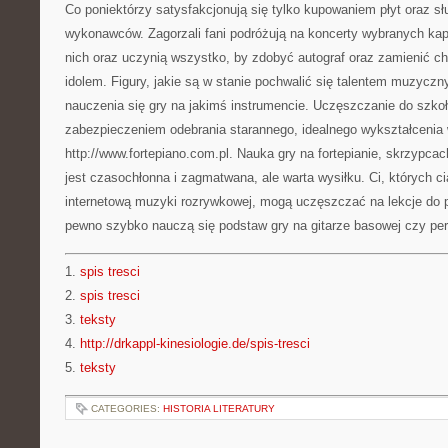
Co poniektórzy satysfakcjonują się tylko kupowaniem płyt oraz 
wykonawców. Zagorzali fani podróżują na koncerty wybranych ka
nich oraz uczynią wszystko, by zdobyć autograf oraz zamienić ch
idolem. Figury, jakie są w stanie pochwalić się talentem muzycz
nauczenia się gry na jakimś instrumencie. Uczęszczanie do szko
zabezpieczeniem odebrania starannego, idealnego wykształcenia 
http://www.fortepiano.com.pl. Nauka gry na fortepianie, skrzypca
jest czasochłonna i zagmatwana, ale warta wysiłku. Ci, których ci
internetową muzyki rozrywkowej, mogą uczęszczać na lekcje do 
pewno szybko nauczą się podstaw gry na gitarze basowej czy per
1.
spis tresci
2.
spis tresci
3.
teksty
4.
http://drkappl-kinesiologie.de/spis-tresci
5.
teksty
CATEGORIES:
HISTORIA LITERATURY