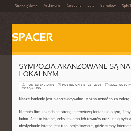
Archiwum
Kategorie
Loty
Samoloty
Strona główna
Spis T
SPACER
SYMPOZJA ARANŻOWANE SĄ NA
LOKALNYM
POSTED BY ADMIN
POSTED ON SIE - 13 - 2025
MOŻLIWOŚĆ 
WYŁĄCZONA
Nasze istnienie jest nieprzewidywalne. Można uznać to za zaletę
Niemało firm zakładając stronę internetową fantazjuje o tym, żeby
ładna. Jest to istotne, żeby reklama ich towarów oraz usług była 
niesłychanie istotne jest tutaj projektowanie, gdzie strony intern