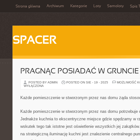
Archiwum
Kategorie
Loty
Samoloty
Strona główna
Spis T
SPACER
PRAGNĄC POSIADAĆ W GRUNCIE
POSTED BY ADMIN
POSTED ON SIE - 19 - 2025
MOŻLIWOŚĆ 
WYŁĄCZONA
Każde pomieszczenie w stworzonym przez nas domu żąda stosow
Każde pomieszczenie w stworzonym przez nas domu potrzebuje d
Jednakże kuchnia to ekscentryczne miejsce gdzie spędzamy w r
wskutek tego tak istotne jest oświetlenie wszystkich jej zakątk
na strategiczną iluminację kuchni jest znalezienie centralnego p