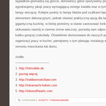
wypadków gromadzą się goście, domownicy gdzie spożywamy posi
egzekwujemy jakąś pracę wymagającą ostrego światła oraz w tym
lampy wiszącej. Kolejne punkty to lampy blatów pod szafkami bę
elementem dekoracyjnym, jednak również praktyczną opcją dla l
gigantyczną kuchnię, w której jesteśmy w stanie zastosować kink
ulokowaniu nastrój w ciemne zimne wieczory, pozwolą nam odpocz
kubku gorącej czekolady. Oświetlenie dostosowane do naszych po
organizacji pracy w kuchni, pamiętamy o tym planując instalację e
remontu mieszkania lub domu.
źródło:
———————————
1.
http://tntmobile.de
2.
poznaj więcej
3.
http://toddworswicklaw.com
4.
http://tokamachi-hoken.com
5.
http://tokenofhearts.com
CATEGORIES:
KOSZTY I FINANSOWANIE