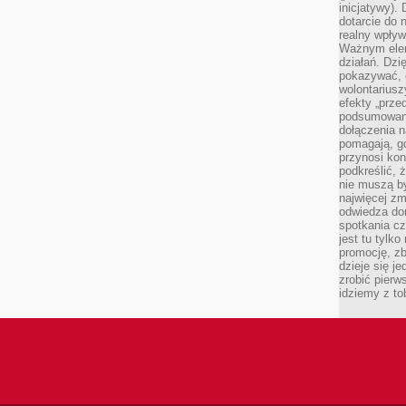
inicjatywy).
dotarcie do
realny wpływ 
Ważnym elem
działań. Dzi
pokazywać, c
wolontariusz
efekty „przed”
podsumowani
dołączenia n
pomagają, g
przynosi kon
podkreślić, 
nie muszą b
najwięcej zm
odwiedza dom
spotkania cz
jest tu tylk
promocję, z
dzieje się j
zrobić pierw
idziemy z to