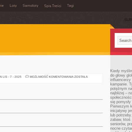
rie
Loty
Samoloty
Tagi
Spis Treści
SUB
Kiedy myślim
do głowy glo
ODONTOLOGIA
LIS - 7 - 2025
MOŻLIWOŚĆ KOMENTOWANIA
ZOSTAŁA
influencerzy
kampanie. T
potężnym na
najbliżej – n
społeczności
się pomysły n
Pierwszym k
inicjatywy j
lub potrzeby
zabaw, ktoś 
seniorów, pr
nocne czyta