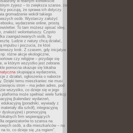
 osadzony w realnym kontekście
tórym żyjesz – to zwiększa szanse, że
ńcy poczują, że sprawa ich dotyczy.
twia gromadzenie wokół takiego
rwszych osób. Wystarczy założyć
ebooku, wydarzenie online, prostą
ewsletter. To tam możesz opisać ideę,
e, znaleźć wolontariuszy. Często
ilka zaangażowanych osób, by
resztę. Ludzie z natury chcą działać,
ją impulsu i poczucia, że ktoś
pierwszy krok. Z czasem, gdy inicjatyw
– np. różne akcje ekologiczne,
portowe czy religijne – przydaje się
e, w którym wszystko jest zebrane.
kle pomocna okazuje się lokalna
ematyczna
skupiająca wydarzenia,
acje z działań, ogłoszenia o naborze
y. Dzięki temu mieszkaniec nie musi
ziesięciu stron – ma jeden adres, pod
zie wszystko, co dzieje się w jego
a platforma może spełniać wiele funkcji
macyjną (kalendarz wydarzeń,
, edukacyjną (poradniki, wywiady z
 materiały dla szkół), integracyjną
y dyskusyjne) i promocyjną
 lokalnych firm wspierających
 Dla organizatorów to szansa na
 nowych osób, a dla mieszkańców – na
na to, co dzieje się „za rogiem”.