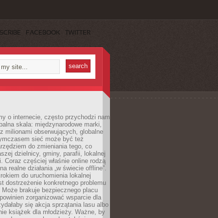
SCRIBE
FACEBOOK
TWITTER
y o internecie, często przychodzi nam
balna skala: międzynarodowe marki,
 z milionami obserwujących, globalne
ymczasem sieć może być też
rzędziem do zmieniania tego, co
aszej dzielnicy, gminy, parafii, lokalnej
. Coraz częściej właśnie online rodzą
a realne działania „w świecie offline”.
rokiem do uruchomienia lokalnej
est dostrzeżenie konkretnego problemu
. Może brakuje bezpiecznego placu
powinien zorganizować wsparcie dla
zydałaby się akcja sprzątania lasu albo
nie książek dla młodzieży. Ważne, by