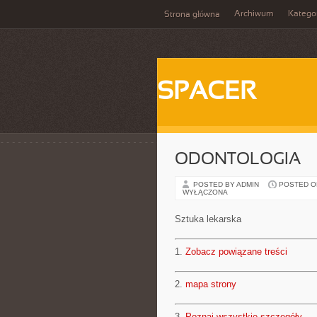
Archiwum
Katego
Strona główna
SPACER
ODONTOLOGIA
POSTED BY ADMIN
POSTED ON 
WYŁĄCZONA
Sztuka lekarska
1.
Zobacz powiązane treści
2.
mapa strony
3.
Poznaj wszystkie szczegóły