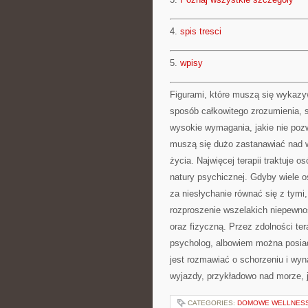
4.
spis tresci
5.
wpisy
Figurami, które muszą się wykazy
sposób całkowitego zrozumienia, s
wysokie wymagania, jakie nie poz
muszą się dużo zastanawiać nad 
życia. Najwięcej terapii traktuje 
natury psychicznej. Gdyby wiele os
za niesłychanie równać się z tymi
rozproszenie wszelakich niepewnoś
oraz fizyczną. Przez zdolności te
psycholog, albowiem można posiada
jest rozmawiać o schorzeniu i wy
wyjazdy, przykładowo nad morze, 
CATEGORIES:
DOMOWE WELLNES