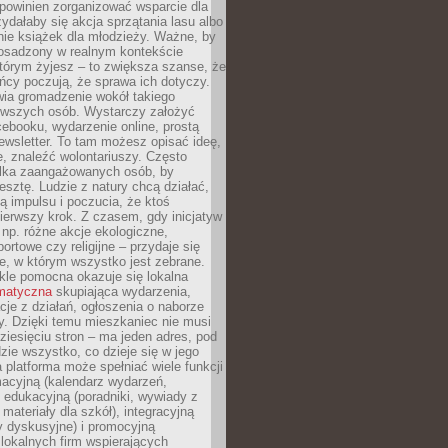
powinien zorganizować wsparcie dla
zydałaby się akcja sprzątania lasu albo
nie książek dla młodzieży. Ważne, by
 osadzony w realnym kontekście
tórym żyjesz – to zwiększa szanse, że
ńcy poczują, że sprawa ich dotyczy.
twia gromadzenie wokół takiego
rwszych osób. Wystarczy założyć
ebooku, wydarzenie online, prostą
ewsletter. To tam możesz opisać ideę,
e, znaleźć wolontariuszy. Często
ilka zaangażowanych osób, by
resztę. Ludzie z natury chcą działać,
ją impulsu i poczucia, że ktoś
pierwszy krok. Z czasem, gdy inicjatyw
– np. różne akcje ekologiczne,
portowe czy religijne – przydaje się
e, w którym wszystko jest zebrane.
kle pomocna okazuje się lokalna
ematyczna
skupiająca wydarzenia,
acje z działań, ogłoszenia o naborze
y. Dzięki temu mieszkaniec nie musi
ziesięciu stron – ma jeden adres, pod
zie wszystko, co dzieje się w jego
a platforma może spełniać wiele funkcji
macyjną (kalendarz wydarzeń,
, edukacyjną (poradniki, wywiady z
 materiały dla szkół), integracyjną
y dyskusyjne) i promocyjną
 lokalnych firm wspierających