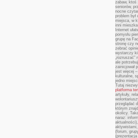
zabaw, ktoś 
seniorów, pr
nocne czyta
problem był
miejsca, w k
inni mieszka
Internet uła
pomysłu pie
grupę na Fac
stronę czy n
zebrać opini
wystarczy k
„rozruszać” 
ale potrzebu
zainicjował 
jest więcej 
kulturalne, s
jedno miejsc
Tutaj niezwy
platforma t
artykuły, rel
wolontariusz
przeglądać d
którym znajd
okolicy. Tak
naraz: infor
aktualności)
aktywistami,
(forum, grup
(prezentacja