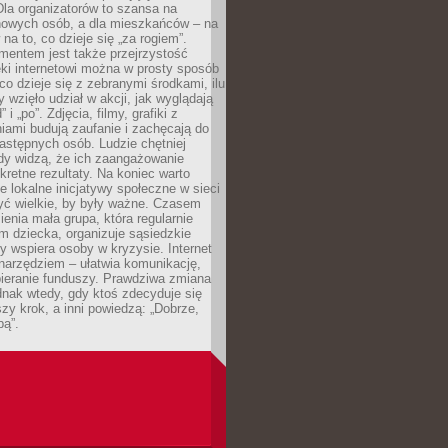
 Dla organizatorów to szansa na
 nowych osób, a dla mieszkańców – na
na to, co dzieje się „za rogiem”.
entem jest także przejrzystość
ęki internetowi można w prosty sposób
o dzieje się z zebranymi środkami, ilu
y wzięło udział w akcji, jak wyglądają
 i „po”. Zdjęcia, filmy, grafiki z
ami budują zaufanie i zachęcają do
astępnych osób. Ludzie chętniej
dy widzą, że ich zaangażowanie
kretne rezultaty. Na koniec warto
że lokalne inicjatywy społeczne w sieci
yć wielkie, by były ważne. Czasem
ienia mała grupa, która regularnie
 dziecka, organizuje sąsiedzkie
y wspiera osoby w kryzysie. Internet
o narzędziem – ułatwia komunikację,
bieranie funduszy. Prawdziwa zmiana
ednak wtedy, gdy ktoś zdecyduje się
szy krok, a inni powiedzą: „Dobrze,
bą”.