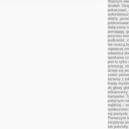
Ważnym elem
działań. Dzi
pokazywać, c
wolontariusz
efekty „przed”
podsumowani
dołączenia n
pomagają, g
przynosi kon
podkreślić, 
nie muszą b
najwięcej zm
odwiedza dom
spotkania cz
jest tu tylk
promocję, z
dzieje się j
zrobić pierw
idziemy z to
Kiedy myślim
do głowy glo
influencerzy
kampanie. T
potężnym na
najbliżej – n
społeczności
się pomysły n
Pierwszym k
inicjatywy j
lub potrzeby