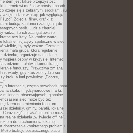
entem jest także przejrzystość
ęki internetowi można w prosty sposób
o dzieje się z zebranymi środkami, ilu
y wzięło udział w akcji, jak wyglądają
 i „po”. Zdjęcia, filmy, grafiki z
ami budują zaufanie i zachęcają do
astępnych osób. Ludzie chętniej
dy widzą, że ich zaangażowanie
kretne rezultaty. Na koniec warto
że lokalne inicjatywy społeczne w sieci
yć wielkie, by były ważne. Czasem
ienia mała grupa, która regularnie
 dziecka, organizuje sąsiedzkie
y wspiera osoby w kryzysie. Internet
o narzędziem – ułatwia komunikację,
bieranie funduszy. Prawdziwa zmiana
ednak wtedy, gdy ktoś zdecyduje się
szy krok, a inni powiedzą: „Dobrze,
bą”.
y o internecie, często przychodzi nam
balna skala: międzynarodowe marki,
 z milionami obserwujących, globalne
ymczasem sieć może być też
rzędziem do zmieniania tego, co
aszej dzielnicy, gminy, parafii, lokalnej
. Coraz częściej właśnie online rodzą
a realne działania „w świecie offline”.
rokiem do uruchomienia lokalnej
est dostrzeżenie konkretnego problemu
. Może brakuje bezpiecznego placu