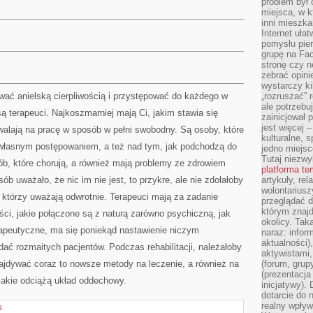
problem był
miejsca, w k
inni mieszka
Internet uła
pomysłu pie
grupę na Fac
stronę czy n
zebrać opini
wystarczy k
wać anielską cierpliwością i przystępować do każdego w
„rozruszać” 
ale potrzebu
ą terapeuci. Najkoszmarniej mają Ci, jakim stawia się
zainicjował 
jest więcej 
walają na pracę w sposób w pełni swobodny. Są osoby, które
kulturalne, s
własnym postępowaniem, a też nad tym, jak podchodzą do
jedno miejsc
Tutaj niezwy
osób, które chorują, a również mają problemy ze zdrowiem
platforma t
ób uważało, że nic im nie jest, to przykre, ale nie zdołałoby
artykuły, rel
wolontariusz
, którzy uważają odwrotnie. Terapeuci mają za zadanie
przeglądać d
którym znajd
ci, jakie połączone są z naturą zarówno psychiczną, jak
okolicy. Tak
rapeutyczne, ma się poniekąd nastawienie niczym
naraz: infor
aktualności)
ć rozmaitych pacjentów. Podczas rehabilitacji, należałoby
aktywistami,
najdywać coraz to nowsze metody na leczenie, a również na
(forum, grup
(prezentacja
jakie odciążą układ oddechowy.
inicjatywy).
dotarcie do
realny wpływ 
S