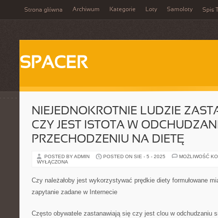
Archiwum
Kategorie
Loty
Samoloty
Strona główna
Spis T
SPACER
NIEJEDNOKROTNIE LUDZIE ZAST
CZY JEST ISTOTA W ODCHUDZANI
PRZECHODZENIU NA DIETĘ
POSTED BY ADMIN
POSTED ON SIE - 5 - 2025
MOŻLIWOŚĆ K
WYŁĄCZONA
Czy należałoby jest wykorzystywać prędkie diety formułowane mi
zapytanie zadane w Internecie
Często obywatele zastanawiają się czy jest clou w odchudzaniu s