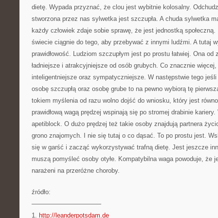
dietę. Wypada przyznać, że clou jest wybitnie kolosalny. Odchud
stworzona przez nas sylwetka jest szczupła. A chuda sylwetka ma
każdy człowiek zdaje sobie sprawę, że jest jednostką społeczną.
świecie ciągnie do tego, aby przebywać z innymi ludźmi. A tuta
prawidłowość. Ludziom szczupłym jest po prostu łatwiej. Ona od
ładniejsze i atrakcyjniejsze od osób grubych. Co znacznie więcej, t
inteligentniejsze oraz sympatyczniejsze. W następstwie tego jeś
osobę szczupłą oraz osobę grube to na pewno wybiorą tę pierwszą
tokiem myślenia od razu wolno dojść do wniosku, który jest równ
prawidłową wagą prędzej wspinają się po stromej drabinie kariery.
apetiblock. O dużo prędzej też takie osoby znajdują partnera życ
grono znajomych. I nie się tutaj o co dąsać. To po prostu jest. 
się w garść i zacząć wykorzystywać trafną dietę. Jest jeszcze inn
muszą pomyśleć osoby otyłe. Kompatybilna waga powoduje, że j
narażeni na przeróżne choroby.
źródło:
———————————
1.
http://leanderpotsdam.de