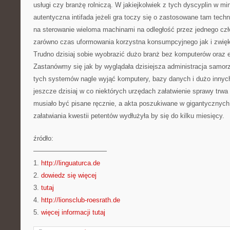
usługi czy branżę rolniczą. W jakiejkolwiek z tych dyscyplin w mi
autentyczna intifada jeżeli gra toczy się o zastosowane tam techn
na sterowanie wieloma machinami na odległość przez jednego c
zarówno czas uformowania korzystna konsumpcyjnego jak i zwię
Trudno dzisiaj sobie wyobrazić dużo branż bez komputerów oraz 
Zastanówmy się jak by wyglądała dzisiejsza administracja samor
tych systemów nagle wyjąć komputery, bazy danych i dużo innyc
jeszcze dzisiaj w co niektórych urzędach załatwienie sprawy trwa
musiało być pisane ręcznie, a akta poszukiwane w gigantycznych
załatwiania kwestii petentów wydłużyła by się do kilku miesięcy.
źródło:
———————————
1.
http://linguaturca.de
2.
dowiedz się więcej
3.
tutaj
4.
http://lionsclub-roesrath.de
5.
więcej informacji tutaj