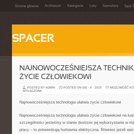
Archiwum
Kategorie
Loty
Samoloty
Strona główna
Spis T
SPACER
NAJNOWOCZEŚNIEJSZA TECHNI
ŻYCIE CZŁOWIEKOWI
POSTED BY ADMIN
POSTED ON SIE - 6 - 2025
MOŻLIWOŚĆ K
WYŁĄCZONA
Najnowocześniejsza technologia ułatwia życie człowiekowi
Najnowocześniejsza technologia ułatwia życie człowiekowi na ka
szczególności jesteśmy w stanie dostrzec jej wykorzystanie w ró
pracy – to potwierdzają hurtownia elektryczna. Również jeżeli 