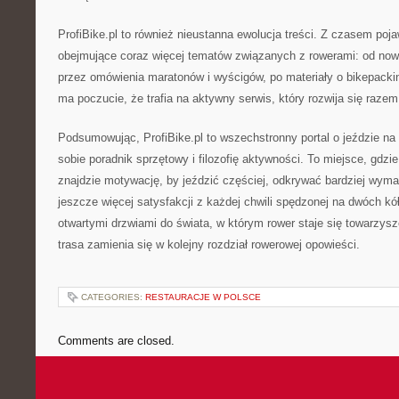
ProfiBike.pl to również nieustanna ewolucja treści. Z czasem poja
obejmujące coraz więcej tematów związanych z rowerami: od now
przez omówienia maratonów i wyścigów, po materiały o bikepacki
ma poczucie, że trafia na aktywny serwis, który rozwija się razem
Podsumowując, ProfiBike.pl to wszechstronny portal o jeździe na
sobie poradnik sprzętowy i filozofię aktywności. To miejsce, gdzi
znajdzie motywację, by jeździć częściej, odkrywać bardziej wym
jeszcze więcej satysfakcji z każdej chwili spędzonej na dwóch kół
otwartymi drzwiami do świata, w którym rower staje się towarzys
trasa zamienia się w kolejny rozdział rowerowej opowieści.
CATEGORIES:
RESTAURACJE W POLSCE
Comments are closed.