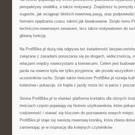
perspektywy siodełka, a także motywacji. Znajdziesz tu pomysły 
sugestie, jak wciągnąć bliskich rowerową pasją, oraz podpowiedzi,
formami spędzania czasu, takimi jak biwakowanie. Dzięki temu Prof
techniczno-rowerowym serwisem, lecz także motywatorem do ruc
główną funkcję.
Na ProfiBike.pl dużą rolę odgrywa też świadomość bezpieczeństw
związane z zasadami poruszania się po drogach, widocznością, o
relacjami między rowerzystami a kierowcami. Celem jest budowan
jazda na rowerze była nie tylko przyjemna, ale przede wszystkim
uczestników ruchu. Dzięki takim treściom ProfiBike.pl rozwija kul
kolarstwa i pokazuje, że frajda z jazdy może iść w parze z posz
Strona ProfiBike.pl to również platforma kontaktu dla różnych ś
treściach często pojawiają się historie użytkowników, które pokazu
codzienność i stawać się kluczem do poznawania nowych miejsc.
ProfiBike.pl staje się swoistą rowerową kroniką, która zbiera doś
zamieniając je w inspirację dla kolejnych czytelników.