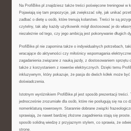
Na ProfiBike.pl znajdziesz także treści poświęcone treningowi w 
Pojawiają się tam propozycje, jak zwiększać siłę, jak unikać prze
zadbać o dietę u osób, które trenują kolarstwo. Treści te są pr
czytelny, tak aby każdy użytkownik mógł dostosować je do własn
niezależnie od tego, czy jego ambicją jest pokonywanie długich d
ProfiBike.pl nie zapomina także o indywidualnych potrzebach, tak
wracające do aktywności czy miłośnicy wspomagania elektryczneg
zagadanienia związane z nauką jazdy, z dostosowaniem sprzętu d
także z korzystaniem z rowerów elektrycznych. Dzięki temu ProfiB
inkluzywnym, który pokazuje, że pasja do dwóch kółek może być 
doświadczenia.
Istotnym wyróżnikiem ProfiBike.pl jest sposób prezentacji treści.
jednocześnie zrozumiałe dla osób, które nie posługują się na co d
nomenklaturą rowerowym. Starannie dobrane związki frazeologiczn
sprawiają, że nawet bardziej złożone zagadnienia stają się proste.
sposób solidną wiedzę z przyjaznym stylem, co sprawia, że odwi
stronę.