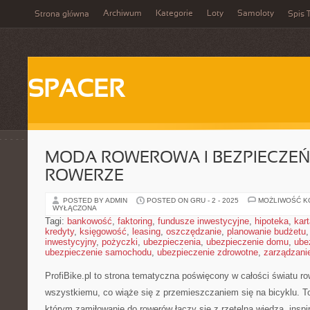
Archiwum
Kategorie
Loty
Samoloty
Strona główna
Spis T
SPACER
MODA ROWEROWA I BEZPIECZE
ROWERZE
POSTED BY ADMIN
POSTED ON GRU - 2 - 2025
MOŻLIWOŚĆ 
WYŁĄCZONA
Tagi:
bankowość
,
faktoring
,
fundusze inwestycyjne
,
hipoteka
,
kar
kredyty
,
księgowość
,
leasing
,
oszczędzanie
,
planowanie budżetu
inwestycyjny
,
pożyczki
,
ubezpieczenia
,
ubezpieczenie domu
,
ube
ubezpieczenie samochodu
,
ubezpieczenie zdrowotne
,
zarządzani
ProfiBike.pl to strona tematyczna poświęcony w całości światu 
wszystkiemu, co wiąże się z przemieszczaniem się na bicyklu. To
którym zamiłowanie do rowerów łączy się z rzetelną wiedzą, inspir