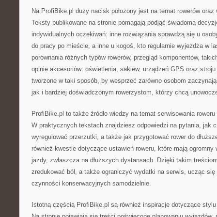
Na ProfiBike.pl duży nacisk położony jest na temat rowerów ora
Teksty publikowane na stronie pomagają podjąć świadomą decyz
indywidualnych oczekiwań: inne rozwiązania sprawdzą się u osoby
do pracy po mieście, a inne u kogoś, kto regularnie wyjeżdża w la
porównania różnych typów rowerów, przegląd komponentów, takich
opinie akcesoriów: oświetlenia, sakiew, urządzeń GPS oraz stroju 
tworzone w taki sposób, by wesprzeć zarówno osobom zaczynaj
jak i bardziej doświadczonym rowerzystom, którzy chcą unowocze
ProfiBike.pl to także źródło wiedzy na temat serwisowania roweru
W praktycznych tekstach znajdziesz odpowiedzi na pytania, jak c
wyregulować przerzutki, a także jak przygotować rower do dłużs
również kwestie dotyczące ustawień roweru, które mają ogromny
jazdy, zwłaszcza na dłuższych dystansach. Dzięki takim treści
zredukować ból, a także ograniczyć wydatki na serwis, ucząc si
czynności konserwacyjnych samodzielnie.
Istotną częścią ProfiBike.pl są również inspiracje dotyczące sty
Na stronie pojawiają się treści poświęcone planowaniu wyjazdów