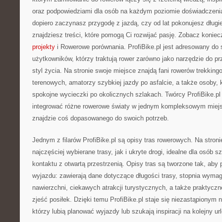
oraz podpowiedziami dla osób na każdym poziomie doświadczenia
dopiero zaczynasz przygodę z jazdą, czy od lat pokonujesz długie
znajdziesz treści, które pomogą Ci rozwijać pasję. Zobacz konie
projekty
i Rowerowe porównania. ProfiBike.pl jest adresowany do 
użytkowników, którzy traktują rower zarówno jako narzędzie do prz
styl życia. Na stronie swoje miejsce znajdą fani rowerów trekkin
terenowych, amatorzy szybkiej jazdy po asfalcie, a także osoby, k
spokojne wycieczki po okolicznych szlakach. Twórcy ProfiBike.pl 
integrować różne rowerowe światy w jednym kompleksowym miej
znajdzie coś dopasowanego do swoich potrzeb.
Jednym z filarów ProfiBike.pl są opisy tras rowerowych. Na stro
najczęściej wybierane trasy, jak i ukryte drogi, idealne dla osób 
kontaktu z otwartą przestrzenią. Opisy tras są tworzone tak, aby
wyjazdu: zawierają dane dotyczące długości trasy, stopnia wymag
nawierzchni, ciekawych atrakcji turystycznych, a także praktyczn
zjeść posiłek. Dzięki temu ProfiBike.pl staje się niezastąpionym
którzy lubią planować wyjazdy lub szukają inspiracji na kolejny url