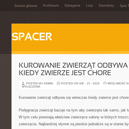
Archiwum
Kategorie
Loty
Samoloty
Strona główna
Spis T
SPACER
KUROWANIE ZWIERZĄT ODBYWA 
KIEDY ZWIERZE JEST CHORE
POSTED BY ADMIN
POSTED ON SIE - 15 - 2025
MOŻLIWOŚĆ 
WYŁĄCZONA
Kurowanie zwierząt odbywa się wówczas kiedy zwierze jest chore
Pielęgnacja zwierząt bazuje na tym aby zwierzęta tak samo, jak l
W tym celu powstają właściwe zwierzęce salony w których troszcz
zwierzęcia. Najbardziej słynne są pieskie jednakże są w stanie by