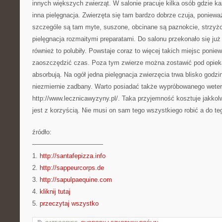
innych większych zwierząt. W salonie pracuje kilka osób gdzie ka
inna pielęgnacja. Zwierzęta się tam bardzo dobrze czuja, poniewa
szczególe są tam myte, suszone, obcinane są paznokcie, strzyż
pielęgnacja rozmaitymi preparatami. Do salonu przekonało się już
również to polubiły. Powstaje coraz to więcej takich miejsc ponie
zaoszczędzić czas. Poza tym zwierze można zostawić pod opieką 
absorbują. Na ogół jedna pielęgnacja zwierzęcia trwa blisko god
niezmiernie zadbany. Warto posiadać także wypróbowanego weter
http://www.lecznicawyzyny.pl/. Taka przyjemność kosztuje jakkolw
jest z korzyścią. Nie musi on sam tego wszystkiego robić a do t
źródło:
———————————
1.
http://santafepizza.info
2.
http://sappeurcorps.de
3.
http://sapulpaequine.com
4.
kliknij tutaj
5.
przeczytaj wszystko