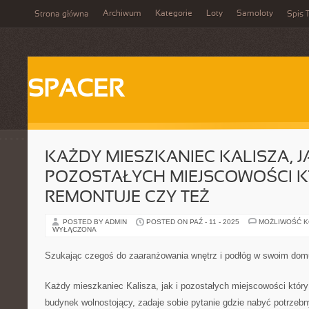
Archiwum
Kategorie
Loty
Samoloty
Strona główna
Spis T
SPACER
KAŻDY MIESZKANIEC KALISZA, JA
POZOSTAŁYCH MIEJSCOWOŚCI 
REMONTUJE CZY TEŻ
POSTED BY ADMIN
POSTED ON PAŹ - 11 - 2025
MOŻLIWOŚĆ 
WYŁĄCZONA
Szukając czegoś do zaaranżowania wnętrz i podłóg w swoim dom
Każdy mieszkaniec Kalisza, jak i pozostałych miejscowości który
budynek wolnostojący, zadaje sobie pytanie gdzie nabyć potrzebn