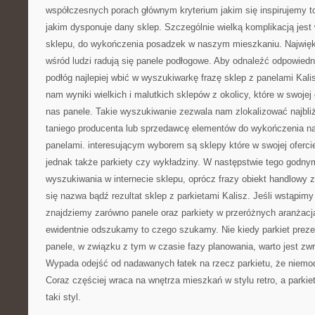
współczesnych porach głównym kryterium jakim się inspirujemy t
jakim dysponuje dany sklep. Szczególnie wielką komplikacją jes
sklepu, do wykończenia posadzek w naszym mieszkaniu. Najwi
wśród ludzi radują się panele podłogowe. Aby odnaleźć odpowiedn
podłóg najlepiej wbić w wyszukiwarkę frazę sklep z panelami Kalis
nam wyniki wielkich i malutkich sklepów z okolicy, które w swojej
nas panele. Takie wyszukiwanie zezwala nam zlokalizować najbli
taniego producenta lub sprzedawcę elementów do wykończenia 
panelami. interesującym wyborem są sklepy które w swojej ofercie 
jednak także parkiety czy wykładziny. W następstwie tego godny
wyszukiwania w internecie sklepu, oprócz frazy obiekt handlowy z
się nazwa bądź rezultat sklep z parkietami Kalisz. Jeśli wstąpimy
znajdziemy zarówno panele oraz parkiety w przeróżnych aranżacja
ewidentnie odszukamy to czego szukamy. Nie kiedy parkiet prezent
panele, w związku z tym w czasie fazy planowania, warto jest zw
Wypada odejść od nadawanych łatek na rzecz parkietu, że niemodn
Coraz częściej wraca na wnętrza mieszkań w stylu retro, a parkiet
taki styl.