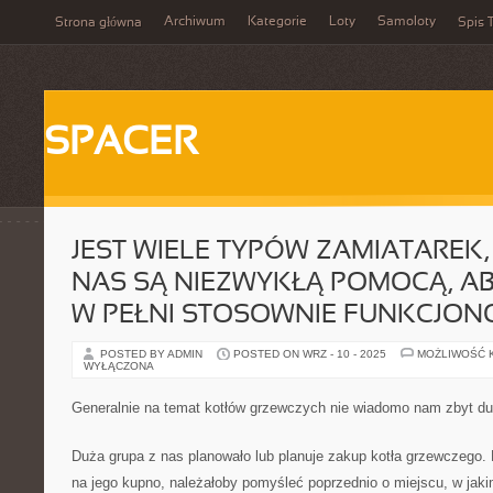
Archiwum
Kategorie
Loty
Samoloty
Strona główna
Spis T
SPACER
JEST WIELE TYPÓW ZAMIATAREK,
NAS SĄ NIEZWYKŁĄ POMOCĄ, A
W PEŁNI STOSOWNIE FUNKCJO
POSTED BY ADMIN
POSTED ON WRZ - 10 - 2025
MOŻLIWOŚĆ 
WYŁĄCZONA
Generalnie na temat kotłów grzewczych nie wiadomo nam zbyt d
Duża grupa z nas planowało lub planuje zakup kotła grzewczego.
na jego kupno, należałoby pomyśleć poprzednio o miejscu, w jaki