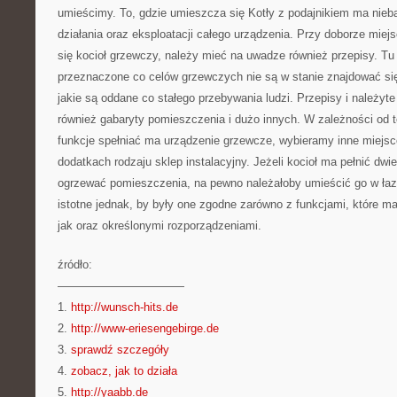
umieścimy. To, gdzie umieszcza się Kotły z podajnikiem ma nieb
działania oraz eksploatacji całego urządzenia. Przy doborze mie
się kocioł grzewczy, należy mieć na uwadze również przepisy. Tu 
przeznaczone co celów grzewczych nie są w stanie znajdować si
jakie są oddane co stałego przebywania ludzi. Przepisy i należyte
również gabaryty pomieszczenia i dużo innych. W zależności od t
funkcje spełniać ma urządzenie grzewcze, wybieramy inne miejsc
dodatkach rodzaju sklep instalacyjny. Jeżeli kocioł ma pełnić dwi
ogrzewać pomieszczenia, na pewno należałoby umieścić go w łazi
istotne jednak, by były one zgodne zarówno z funkcjami, które ma
jak oraz określonymi rozporządzeniami.
źródło:
———————————
1.
http://wunsch-hits.de
2.
http://www-eriesengebirge.de
3.
sprawdź szczegóły
4.
zobacz, jak to działa
5.
http://yaabb.de