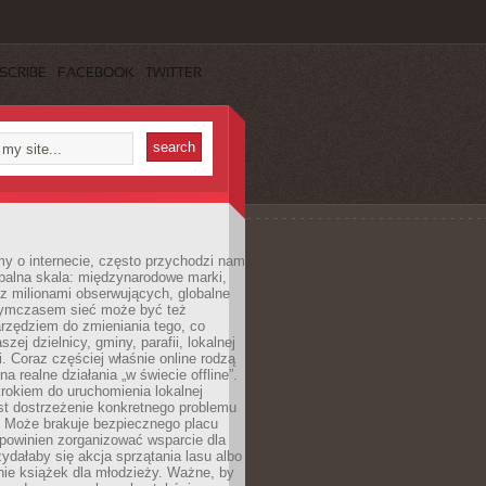
SCRIBE
FACEBOOK
TWITTER
y o internecie, często przychodzi nam
balna skala: międzynarodowe marki,
 z milionami obserwujących, globalne
ymczasem sieć może być też
rzędziem do zmieniania tego, co
aszej dzielnicy, gminy, parafii, lokalnej
. Coraz częściej właśnie online rodzą
a realne działania „w świecie offline”.
rokiem do uruchomienia lokalnej
est dostrzeżenie konkretnego problemu
. Może brakuje bezpiecznego placu
powinien zorganizować wsparcie dla
zydałaby się akcja sprzątania lasu albo
nie książek dla młodzieży. Ważne, by