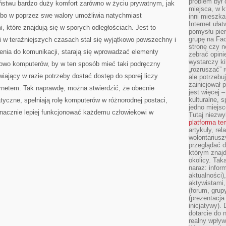
problem był
eństwu bardzo duży komfort zarówno w życiu prywatnym, jak
miejsca, w k
bo w poprzez swe walory umożliwia natychmiast
inni mieszka
Internet uła
 które znajdują się w sporych odległościach. Jest to
pomysłu pie
grupę na Fac
i w teraźniejszych czasach stał się wyjątkowo powszechny i
stronę czy n
enia do komunikacji, starają się wprowadzać elementy
zebrać opini
wystarczy k
dowo komputerów, by w ten sposób mieć taki podręczny
„rozruszać” 
iający w razie potrzeby dostać dostęp do sporej liczy
ale potrzebu
zainicjował 
ternetem. Tak naprawdę, można stwierdzić, że obecnie
jest więcej 
kulturalne, s
atyczne, spełniają rolę komputerów w różnorodnej postaci,
jedno miejsc
nacznie lepiej funkcjonować każdemu człowiekowi w
Tutaj niezwy
platforma t
artykuły, rel
wolontariusz
przeglądać d
którym znajd
okolicy. Tak
naraz: infor
aktualności)
aktywistami,
(forum, grup
(prezentacja
inicjatywy).
dotarcie do
realny wpływ 