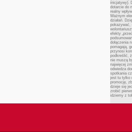
inicjatywy).
dotarcie do
realny wpływ 
Ważnym elem
działań. Dzi
pokazywać, c
wolontariusz
efekty „przed”
podsumowani
dołączenia n
pomagają, g
przynosi kon
podkreślić, 
nie muszą b
najwięcej zm
odwiedza dom
spotkania cz
jest tu tylk
promocję, z
dzieje się j
zrobić pierw
idziemy z to