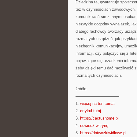
Dziedzina ta, gwarantuje społecz
też w czynnościach zawodowych, 
komunikować się z innymi osobami,
niezwykle dogodny wynalazek, jak
dlatego fachowcy tworzący urządz
rozmaitych urządzeń, jak przykła
niezbędnik komunikacyjny, umożliw
informacji, czy połączyć się z In
pojawiające się urządzenia inform
żeby dzięki temu dać możliwość z
rozmaitych czynnościach.
źródło:
———————————
1.
więcej na ten temat
2.
artykuł tutaj
3.
https://cactushome.pl
4.
odwiedź witrynę
5.
https://dntwozkiwidlowe.pl