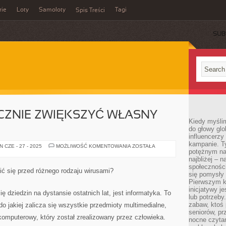
rie
Loty
Samoloty
Tagi
Spis Treści
SUB
CZNIE ZWIĘKSZYĆ WŁASNY
Kiedy myślim
do głowy glo
influencerzy
kampanie. T
JAK
 CZE - 27 - 2025
MOŻLIWOŚĆ KOMENTOWANIA
ZOSTAŁA
potężnym na
MOŻNA
ZNACZNIE
najbliżej – n
ZWIĘKSZYĆ
społeczności
WŁASNY
ić się przed różnego rodzaju wirusami?
ZYSK?
się pomysły n
Pierwszym k
inicjatywy j
ę dziedzin na dystansie ostatnich lat, jest informatyka. To
lub potrzeby
zabaw, ktoś 
o jakiej zalicza się wszystkie przedmioty multimedialne,
seniorów, pr
omputerowy, który został zrealizowany przez człowieka.
nocne czyta