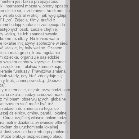
entem jest także przejrzystość
ęki internetowi można w prosty sposób
o dzieje się z zebranymi środkami, ilu
y wzięło udział w akcji, jak wyglądają
 i „po”. Zdjęcia, filmy, grafiki z
ami budują zaufanie i zachęcają do
astępnych osób. Ludzie chętniej
dy widzą, że ich zaangażowanie
kretne rezultaty. Na koniec warto
że lokalne inicjatywy społeczne w sieci
yć wielkie, by były ważne. Czasem
ienia mała grupa, która regularnie
 dziecka, organizuje sąsiedzkie
y wspiera osoby w kryzysie. Internet
o narzędziem – ułatwia komunikację,
bieranie funduszy. Prawdziwa zmiana
ednak wtedy, gdy ktoś zdecyduje się
szy krok, a inni powiedzą: „Dobrze,
bą”.
y o internecie, często przychodzi nam
balna skala: międzynarodowe marki,
 z milionami obserwujących, globalne
ymczasem sieć może być też
rzędziem do zmieniania tego, co
aszej dzielnicy, gminy, parafii, lokalnej
. Coraz częściej właśnie online rodzą
a realne działania „w świecie offline”.
rokiem do uruchomienia lokalnej
est dostrzeżenie konkretnego problemu
. Może brakuje bezpiecznego placu