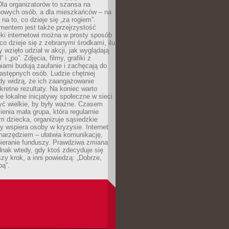
 Dla organizatorów to szansa na
 nowych osób, a dla mieszkańców – na
na to, co dzieje się „za rogiem”.
entem jest także przejrzystość
ęki internetowi można w prosty sposób
o dzieje się z zebranymi środkami, ilu
y wzięło udział w akcji, jak wyglądają
 i „po”. Zdjęcia, filmy, grafiki z
ami budują zaufanie i zachęcają do
astępnych osób. Ludzie chętniej
dy widzą, że ich zaangażowanie
kretne rezultaty. Na koniec warto
że lokalne inicjatywy społeczne w sieci
yć wielkie, by były ważne. Czasem
ienia mała grupa, która regularnie
 dziecka, organizuje sąsiedzkie
y wspiera osoby w kryzysie. Internet
o narzędziem – ułatwia komunikację,
bieranie funduszy. Prawdziwa zmiana
ednak wtedy, gdy ktoś zdecyduje się
szy krok, a inni powiedzą: „Dobrze,
bą”.