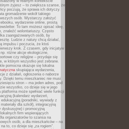
 osadzony w realnym kontekście
tórym żyjesz – to zwiększa szanse, że
ńcy poczują, że sprawa ich dotyczy.
twia gromadzenie wokół takiego
rwszych osób. Wystarczy założyć
ebooku, wydarzenie online, prostą
ewsletter. To tam możesz opisać ideę,
e, znaleźć wolontariuszy. Często
ilka zaangażowanych osób, by
resztę. Ludzie z natury chcą działać,
ją impulsu i poczucia, że ktoś
pierwszy krok. Z czasem, gdy inicjatyw
– np. różne akcje ekologiczne,
portowe czy religijne – przydaje się
e, w którym wszystko jest zebrane.
kle pomocna okazuje się lokalna
ematyczna
skupiająca wydarzenia,
acje z działań, ogłoszenia o naborze
y. Dzięki temu mieszkaniec nie musi
ziesięciu stron – ma jeden adres, pod
zie wszystko, co dzieje się w jego
a platforma może spełniać wiele funkcji
macyjną (kalendarz wydarzeń,
, edukacyjną (poradniki, wywiady z
 materiały dla szkół), integracyjną
y dyskusyjne) i promocyjną
 lokalnych firm wspierających
 Dla organizatorów to szansa na
 nowych osób, a dla mieszkańców – na
na to, co dzieje się „za rogiem”.