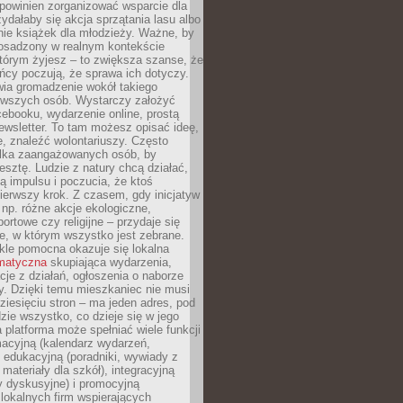
powinien zorganizować wsparcie dla
zydałaby się akcja sprzątania lasu albo
nie książek dla młodzieży. Ważne, by
 osadzony w realnym kontekście
tórym żyjesz – to zwiększa szanse, że
ńcy poczują, że sprawa ich dotyczy.
twia gromadzenie wokół takiego
rwszych osób. Wystarczy założyć
ebooku, wydarzenie online, prostą
ewsletter. To tam możesz opisać ideę,
e, znaleźć wolontariuszy. Często
ilka zaangażowanych osób, by
resztę. Ludzie z natury chcą działać,
ją impulsu i poczucia, że ktoś
pierwszy krok. Z czasem, gdy inicjatyw
– np. różne akcje ekologiczne,
portowe czy religijne – przydaje się
e, w którym wszystko jest zebrane.
kle pomocna okazuje się lokalna
ematyczna
skupiająca wydarzenia,
acje z działań, ogłoszenia o naborze
y. Dzięki temu mieszkaniec nie musi
ziesięciu stron – ma jeden adres, pod
zie wszystko, co dzieje się w jego
a platforma może spełniać wiele funkcji
macyjną (kalendarz wydarzeń,
, edukacyjną (poradniki, wywiady z
 materiały dla szkół), integracyjną
y dyskusyjne) i promocyjną
 lokalnych firm wspierających