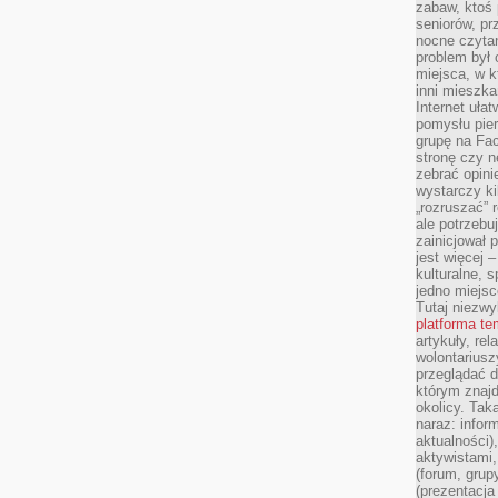
zabaw, ktoś 
seniorów, pr
nocne czyta
problem był
miejsca, w k
inni mieszka
Internet uła
pomysłu pie
grupę na Fac
stronę czy n
zebrać opini
wystarczy k
„rozruszać” 
ale potrzebu
zainicjował 
jest więcej 
kulturalne, s
jedno miejsc
Tutaj niezwy
platforma t
artykuły, rel
wolontariusz
przeglądać d
którym znajd
okolicy. Tak
naraz: infor
aktualności)
aktywistami,
(forum, grup
(prezentacja