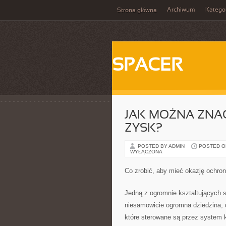
Archiwum
Katego
Strona główna
SPACER
JAK MOŻNA ZNA
ZYSK?
POSTED BY ADMIN
POSTED ON
WYŁĄCZONA
Co zrobić, aby mieć okazję ochron
Jedną z ogromnie kształtujących si
niesamowicie ogromna dziedzina, d
które sterowane są przez system k