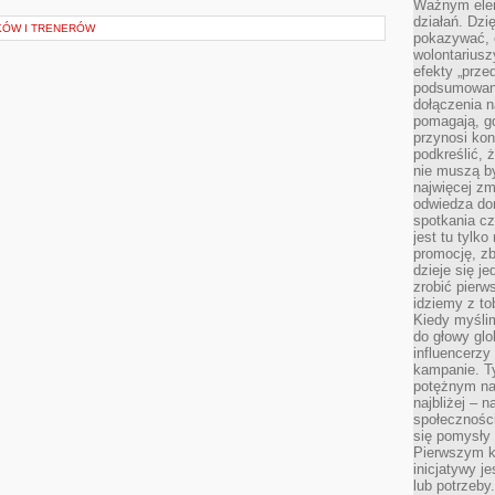
Ważnym elem
działań. Dzi
KÓW I TRENERÓW
pokazywać, c
wolontariusz
efekty „przed”
podsumowani
dołączenia n
pomagają, g
przynosi kon
podkreślić, 
nie muszą b
najwięcej zm
odwiedza dom
spotkania cz
jest tu tylk
promocję, z
dzieje się j
zrobić pierw
idziemy z to
Kiedy myślim
do głowy glo
influencerzy
kampanie. T
potężnym na
najbliżej – n
społeczności
się pomysły n
Pierwszym k
inicjatywy j
lub potrzeby