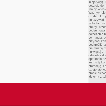
inicjatywy).
dotarcie do
realny wpływ 
Ważnym elem
działań. Dzi
pokazywać, c
wolontariusz
efekty „przed”
podsumowani
dołączenia n
pomagają, g
przynosi kon
podkreślić, 
nie muszą b
najwięcej zm
odwiedza dom
spotkania cz
jest tu tylk
promocję, z
dzieje się j
zrobić pierw
idziemy z to