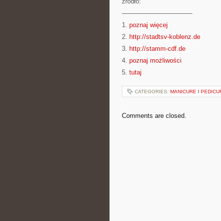
źródło:
———————————
1.
poznaj więcej
2.
http://stadtsv-koblenz.de
3.
http://stamm-cdf.de
4.
poznaj możliwości
5.
tutaj
CATEGORIES:
MANICURE I PEDICU
Comments are closed.