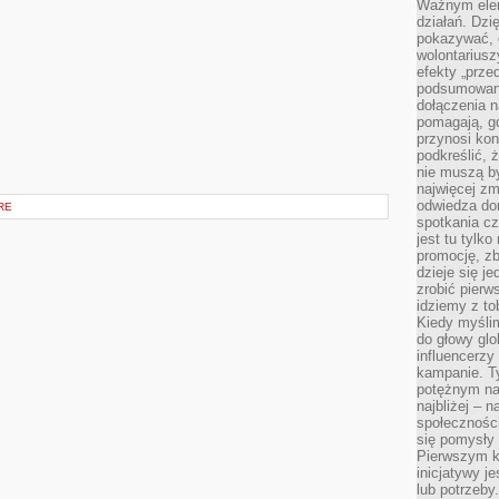
Ważnym elem
działań. Dzi
pokazywać, c
wolontariusz
efekty „przed”
podsumowani
dołączenia n
pomagają, g
przynosi kon
podkreślić, 
nie muszą b
najwięcej zm
odwiedza dom
RE
spotkania cz
jest tu tylk
promocję, z
dzieje się j
zrobić pierw
idziemy z to
Kiedy myślim
do głowy glo
influencerzy
kampanie. T
potężnym na
najbliżej – n
społeczności
się pomysły n
Pierwszym k
inicjatywy j
lub potrzeby