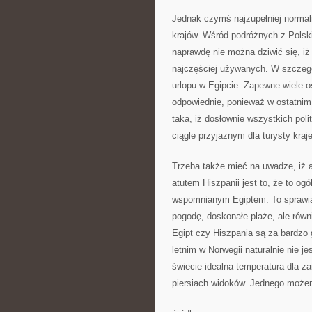
Jednak czymś najzupełniej normalny
krajów. Wśród podróżnych z Polski
naprawdę nie można dziwić się, iż 
najczęściej używanych. W szczegó
urlopu w Egipcie. Zapewne wiele o
odpowiednie, ponieważ w ostatnim 
taka, iż dosłownie wszystkich poli
ciągle przyjaznym dla turysty kraj
Trzeba także mieć na uwadze, iż 
atutem Hiszpanii jest to, że to og
wspomnianym Egiptem. To sprawia,
pogodę, doskonałe plaże, ale równi
Egipt czy Hiszpania są za bardzo
letnim w Norwegii naturalnie nie je
świecie idealna temperatura dla 
piersiach widoków. Jednego możem