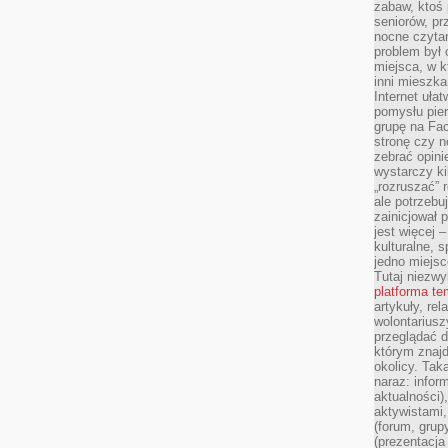
zabaw, ktoś 
seniorów, pr
nocne czyta
problem był
miejsca, w k
inni mieszka
Internet uła
pomysłu pie
grupę na Fac
stronę czy n
zebrać opini
wystarczy k
„rozruszać” 
ale potrzebu
zainicjował 
jest więcej 
kulturalne, s
jedno miejsc
Tutaj niezwy
platforma t
artykuły, rel
wolontariusz
przeglądać d
którym znajd
okolicy. Tak
naraz: infor
aktualności)
aktywistami,
(forum, grup
(prezentacja