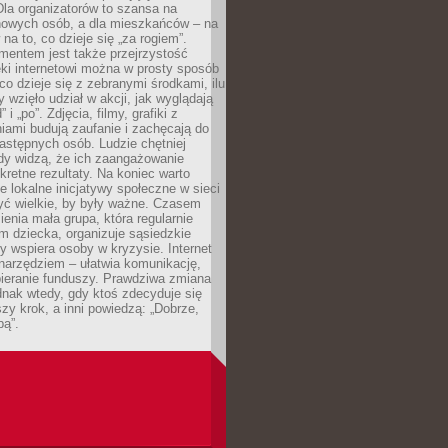
 Dla organizatorów to szansa na
 nowych osób, a dla mieszkańców – na
na to, co dzieje się „za rogiem”.
entem jest także przejrzystość
ęki internetowi można w prosty sposób
o dzieje się z zebranymi środkami, ilu
y wzięło udział w akcji, jak wyglądają
 i „po”. Zdjęcia, filmy, grafiki z
ami budują zaufanie i zachęcają do
astępnych osób. Ludzie chętniej
dy widzą, że ich zaangażowanie
kretne rezultaty. Na koniec warto
że lokalne inicjatywy społeczne w sieci
yć wielkie, by były ważne. Czasem
ienia mała grupa, która regularnie
 dziecka, organizuje sąsiedzkie
y wspiera osoby w kryzysie. Internet
o narzędziem – ułatwia komunikację,
bieranie funduszy. Prawdziwa zmiana
ednak wtedy, gdy ktoś zdecyduje się
szy krok, a inni powiedzą: „Dobrze,
bą”.