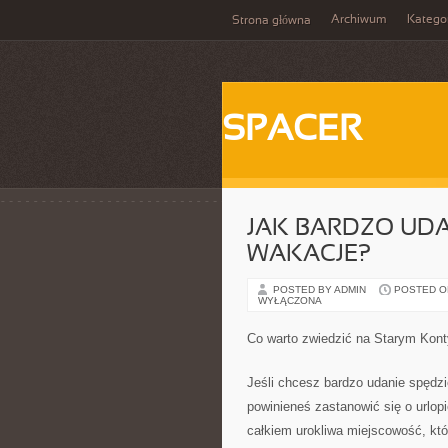
Archiwum
Katego
Strona główna
SPACER
JAK BARDZO UD
WAKACJE?
POSTED BY ADMIN
POSTED ON 
WYŁĄCZONA
Co warto zwiedzić na Starym Kon
Jeśli chcesz bardzo udanie spędzi
powinieneś zastanowić się o urlop
całkiem urokliwa miejscowość, któr