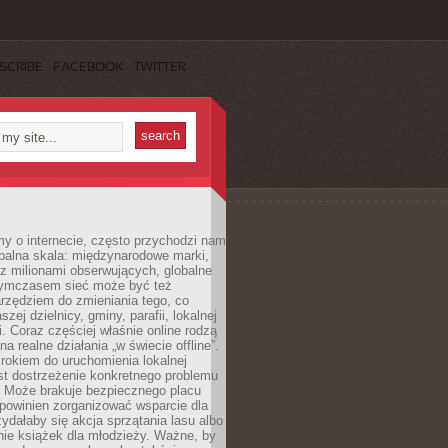
SCRIBE
FACEBOOK
TWITTER
y o internecie, często przychodzi nam
balna skala: międzynarodowe marki,
 z milionami obserwujących, globalne
ymczasem sieć może być też
rzędziem do zmieniania tego, co
aszej dzielnicy, gminy, parafii, lokalnej
. Coraz częściej właśnie online rodzą
a realne działania „w świecie offline”.
rokiem do uruchomienia lokalnej
est dostrzeżenie konkretnego problemu
. Może brakuje bezpiecznego placu
powinien zorganizować wsparcie dla
zydałaby się akcja sprzątania lasu albo
nie książek dla młodzieży. Ważne, by