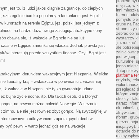
problem był
miejsca, w k
m jest to, iż ludzi jakoś ciągnie za granicę, do ciepłych
inni mieszka
Internet uła
, szczególnie bardzo popularnym kierunkiem jest Egipt. I
pomysłu pie
w kurortach na terenie Egiptu, jęz. polski jest jednym z
grupę na Fac
stronę czy n
lności na bardzo dużą uwagę zasługują atrakcyjne ceny
zebrać opini
sób obawia się, iż wakacje w Egipcie nie są już
wystarczy k
„rozruszać” 
czasie w Egipcie zmieniła się władza. Jednak prawda jest
ale potrzebu
zainicjował 
tyków interesują przede wszystkim finanse. Czyli Egipt jest
jest więcej 
em!
kulturalne, s
jedno miejsc
Tutaj niezwy
atrakcyjnym kierunkiem wakacyjnym jest Hiszpania. Wielkim
platforma t
artykuły, rel
ólnie liberalny kraj – zwłaszcza w porównaniu z wcześniej
wolontariusz
 iż wakacje w Hiszpanii nie tylko gwarantują udaną
przeglądać d
którym znajd
eż bujne życie nocne, itp. Dla takich osób, dla których
okolicy. Tak
naraz: infor
 gorące, na pewno można polecić Norwegię. W sezonie
aktualności)
st zimno, ale nie jest również zbyt gorąco. Najzwyczajniej w
aktywistami,
(forum, grup
zainteresowanych odkrywaniem zapierających dech w
(prezentacja
y być pewni – warto jechać gdzieś na wakacje.
inicjatywy).
dotarcie do
realny wpływ 