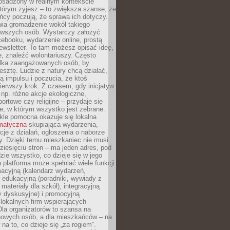
 osadzony w realnym kontekście
tórym żyjesz – to zwiększa szanse, że
ńcy poczują, że sprawa ich dotyczy.
twia gromadzenie wokół takiego
rwszych osób. Wystarczy założyć
ebooku, wydarzenie online, prostą
ewsletter. To tam możesz opisać ideę,
e, znaleźć wolontariuszy. Często
ilka zaangażowanych osób, by
resztę. Ludzie z natury chcą działać,
ją impulsu i poczucia, że ktoś
pierwszy krok. Z czasem, gdy inicjatyw
– np. różne akcje ekologiczne,
portowe czy religijne – przydaje się
e, w którym wszystko jest zebrane.
kle pomocna okazuje się lokalna
ematyczna
skupiająca wydarzenia,
acje z działań, ogłoszenia o naborze
y. Dzięki temu mieszkaniec nie musi
ziesięciu stron – ma jeden adres, pod
zie wszystko, co dzieje się w jego
a platforma może spełniać wiele funkcji
macyjną (kalendarz wydarzeń,
, edukacyjną (poradniki, wywiady z
 materiały dla szkół), integracyjną
y dyskusyjne) i promocyjną
 lokalnych firm wspierających
 Dla organizatorów to szansa na
 nowych osób, a dla mieszkańców – na
na to, co dzieje się „za rogiem”.