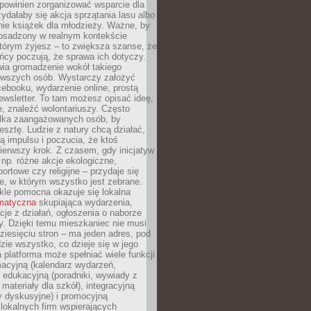
powinien zorganizować wsparcie dla
zydałaby się akcja sprzątania lasu albo
nie książek dla młodzieży. Ważne, by
 osadzony w realnym kontekście
tórym żyjesz – to zwiększa szanse, że
ńcy poczują, że sprawa ich dotyczy.
twia gromadzenie wokół takiego
rwszych osób. Wystarczy założyć
ebooku, wydarzenie online, prostą
ewsletter. To tam możesz opisać ideę,
e, znaleźć wolontariuszy. Często
ilka zaangażowanych osób, by
resztę. Ludzie z natury chcą działać,
ją impulsu i poczucia, że ktoś
pierwszy krok. Z czasem, gdy inicjatyw
– np. różne akcje ekologiczne,
portowe czy religijne – przydaje się
e, w którym wszystko jest zebrane.
kle pomocna okazuje się lokalna
ematyczna
skupiająca wydarzenia,
acje z działań, ogłoszenia o naborze
y. Dzięki temu mieszkaniec nie musi
ziesięciu stron – ma jeden adres, pod
zie wszystko, co dzieje się w jego
a platforma może spełniać wiele funkcji
macyjną (kalendarz wydarzeń,
, edukacyjną (poradniki, wywiady z
 materiały dla szkół), integracyjną
y dyskusyjne) i promocyjną
 lokalnych firm wspierających