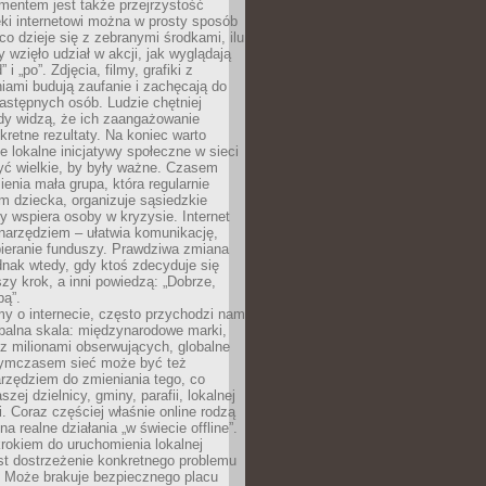
entem jest także przejrzystość
ęki internetowi można w prosty sposób
o dzieje się z zebranymi środkami, ilu
y wzięło udział w akcji, jak wyglądają
 i „po”. Zdjęcia, filmy, grafiki z
ami budują zaufanie i zachęcają do
astępnych osób. Ludzie chętniej
dy widzą, że ich zaangażowanie
kretne rezultaty. Na koniec warto
że lokalne inicjatywy społeczne w sieci
yć wielkie, by były ważne. Czasem
ienia mała grupa, która regularnie
 dziecka, organizuje sąsiedzkie
y wspiera osoby w kryzysie. Internet
o narzędziem – ułatwia komunikację,
bieranie funduszy. Prawdziwa zmiana
ednak wtedy, gdy ktoś zdecyduje się
szy krok, a inni powiedzą: „Dobrze,
bą”.
y o internecie, często przychodzi nam
balna skala: międzynarodowe marki,
 z milionami obserwujących, globalne
ymczasem sieć może być też
rzędziem do zmieniania tego, co
aszej dzielnicy, gminy, parafii, lokalnej
. Coraz częściej właśnie online rodzą
a realne działania „w świecie offline”.
rokiem do uruchomienia lokalnej
est dostrzeżenie konkretnego problemu
. Może brakuje bezpiecznego placu