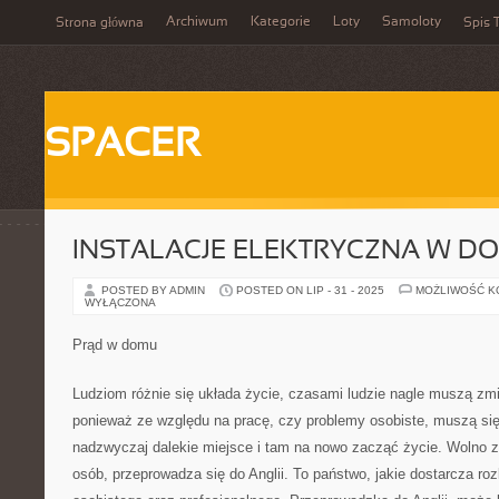
Archiwum
Kategorie
Loty
Samoloty
Strona główna
Spis T
SPACER
INSTALACJE ELEKTRYCZNA W D
POSTED BY ADMIN
POSTED ON LIP - 31 - 2025
MOŻLIWOŚĆ 
WYŁĄCZONA
Prąd w domu
Ludziom różnie się układa życie, czasami ludzie nagle muszą zmi
ponieważ ze względu na pracę, czy problemy osobiste, muszą si
nadzwyczaj dalekie miejsce i tam na nowo zacząć życie. Wolno 
osób, przeprowadza się do Anglii. To państwo, jakie dostarcza ro