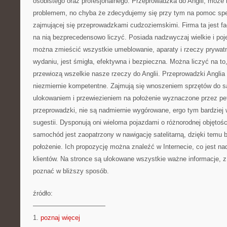
osobistego oraz profesjonalnego. Przeprowadzka do Anglii, może 
problemem, no chyba że zdecydujemy się przy tym na pomoc specj
zajmującej się przeprowadzkami cudzoziemskimi. Firma ta jest f
na nią bezprecedensowo liczyć. Posiada nadzwyczaj wielkie i po
można zmieścić wszystkie umeblowanie, aparaty i rzeczy prywatn
wydaniu, jest śmigła, efektywna i bezpieczna. Można liczyć na t
przewiozą wszelkie nasze rzeczy do Anglii. Przeprowadzki Anglia
niezmiernie kompetentne. Zajmują się wnoszeniem sprzętów do
ulokowaniem i przewiezieniem na położenie wyznaczone przez pet
przeprowadzki, nie są nadmiernie wygórowane, ergo tym bardziej w
sugestii. Dysponują oni wieloma pojazdami o różnorodnej objętośc
samochód jest zaopatrzony w nawigację satelitarną, dzięki temu 
położenie. Ich propozycję można znaleźć w Internecie, co jest na
klientów. Na stronce są ulokowane wszystkie ważne informacje, z
poznać w bliższy sposób.
źródło:
———————————
1.
poznaj więcej