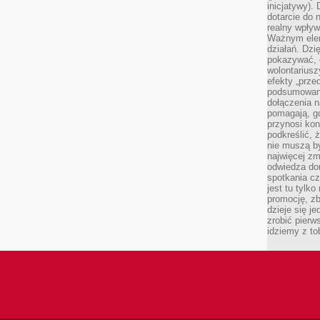
inicjatywy).
dotarcie do
realny wpływ 
Ważnym elem
działań. Dzi
pokazywać, c
wolontariusz
efekty „przed”
podsumowani
dołączenia n
pomagają, g
przynosi kon
podkreślić, 
nie muszą b
najwięcej zm
odwiedza dom
spotkania cz
jest tu tylk
promocję, z
dzieje się j
zrobić pierw
idziemy z to