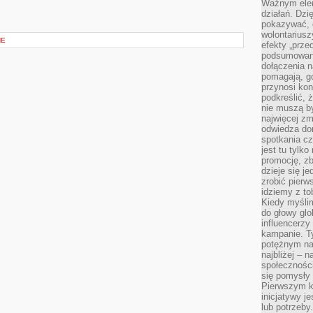
Ważnym elem
działań. Dzi
pokazywać, c
wolontariusz
NE
efekty „przed”
podsumowani
dołączenia n
pomagają, g
przynosi kon
podkreślić, 
nie muszą b
najwięcej zm
odwiedza dom
spotkania cz
jest tu tylk
promocję, z
dzieje się j
zrobić pierw
idziemy z to
Kiedy myślim
do głowy glo
influencerzy
kampanie. T
potężnym na
najbliżej – n
społeczności
się pomysły n
Pierwszym k
inicjatywy j
lub potrzeby