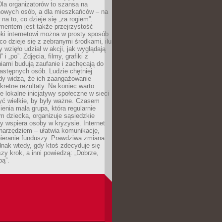
 Dla organizatorów to szansa na
 nowych osób, a dla mieszkańców – na
na to, co dzieje się „za rogiem”.
entem jest także przejrzystość
ęki internetowi można w prosty sposób
o dzieje się z zebranymi środkami, ilu
y wzięło udział w akcji, jak wyglądają
 i „po”. Zdjęcia, filmy, grafiki z
ami budują zaufanie i zachęcają do
astępnych osób. Ludzie chętniej
dy widzą, że ich zaangażowanie
kretne rezultaty. Na koniec warto
że lokalne inicjatywy społeczne w sieci
yć wielkie, by były ważne. Czasem
ienia mała grupa, która regularnie
 dziecka, organizuje sąsiedzkie
y wspiera osoby w kryzysie. Internet
o narzędziem – ułatwia komunikację,
bieranie funduszy. Prawdziwa zmiana
ednak wtedy, gdy ktoś zdecyduje się
szy krok, a inni powiedzą: „Dobrze,
bą”.