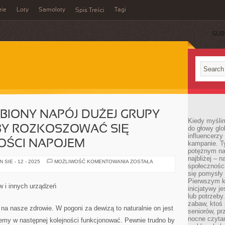
rie
Loty
Samoloty
Tagi
Spis Treści
SUB
BIONY NAPÓJ DUŻEJ GRUPY
Kiedy myślim
BY ROZKOSZOWAĆ SIĘ
do głowy glo
influencerzy
OŚCI NAPOJEM
kampanie. T
potężnym na
najbliżej – n
HERBATA
SIE - 12 - 2025
MOŻLIWOŚĆ KOMENTOWANIA
ZOSTAŁA
społeczności
TO
ULUBIONY
się pomysły n
NAPÓJ
Pierwszym k
DUŻEJ
 i innych urządzeń
inicjatywy j
GRUPY
OSÓB.
lub potrzeby
MIMO
zabaw, ktoś 
TO
 na nasze zdrowie. W pogoni za dewizą to naturalnie on jest
seniorów, pr
BY
ROZKOSZOWAĆ
nocne czyta
iemy w następnej kolejności funkcjonować. Pewnie trudno by
SIĘ