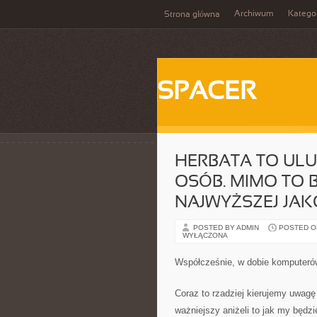
Archiwum
Katego
Strona główna
SPACER
HERBATA TO ULU
OSÓB. MIMO TO 
NAJWYŻSZEJ JAK
POSTED BY ADMIN
POSTED ON 
WYŁĄCZONA
Współcześnie, w dobie komputerów
Coraz to rzadziej kierujemy uwagę
ważniejszy aniżeli to jak my będz