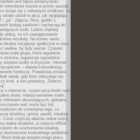
entem jest także przejrzystość
ęki internetowi można w prosty sposób
o dzieje się z zebranymi środkami, ilu
y wzięło udział w akcji, jak wyglądają
 i „po”. Zdjęcia, filmy, grafiki z
ami budują zaufanie i zachęcają do
astępnych osób. Ludzie chętniej
dy widzą, że ich zaangażowanie
kretne rezultaty. Na koniec warto
że lokalne inicjatywy społeczne w sieci
yć wielkie, by były ważne. Czasem
ienia mała grupa, która regularnie
 dziecka, organizuje sąsiedzkie
y wspiera osoby w kryzysie. Internet
o narzędziem – ułatwia komunikację,
bieranie funduszy. Prawdziwa zmiana
ednak wtedy, gdy ktoś zdecyduje się
szy krok, a inni powiedzą: „Dobrze,
bą”.
y o internecie, często przychodzi nam
balna skala: międzynarodowe marki,
 z milionami obserwujących, globalne
ymczasem sieć może być też
rzędziem do zmieniania tego, co
aszej dzielnicy, gminy, parafii, lokalnej
. Coraz częściej właśnie online rodzą
a realne działania „w świecie offline”.
rokiem do uruchomienia lokalnej
est dostrzeżenie konkretnego problemu
. Może brakuje bezpiecznego placu