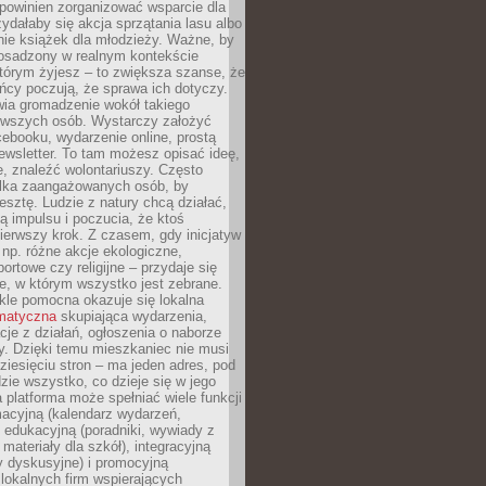
powinien zorganizować wsparcie dla
zydałaby się akcja sprzątania lasu albo
nie książek dla młodzieży. Ważne, by
 osadzony w realnym kontekście
tórym żyjesz – to zwiększa szanse, że
ńcy poczują, że sprawa ich dotyczy.
twia gromadzenie wokół takiego
rwszych osób. Wystarczy założyć
ebooku, wydarzenie online, prostą
ewsletter. To tam możesz opisać ideę,
e, znaleźć wolontariuszy. Często
ilka zaangażowanych osób, by
resztę. Ludzie z natury chcą działać,
ją impulsu i poczucia, że ktoś
pierwszy krok. Z czasem, gdy inicjatyw
– np. różne akcje ekologiczne,
portowe czy religijne – przydaje się
e, w którym wszystko jest zebrane.
kle pomocna okazuje się lokalna
ematyczna
skupiająca wydarzenia,
acje z działań, ogłoszenia o naborze
y. Dzięki temu mieszkaniec nie musi
ziesięciu stron – ma jeden adres, pod
zie wszystko, co dzieje się w jego
a platforma może spełniać wiele funkcji
macyjną (kalendarz wydarzeń,
, edukacyjną (poradniki, wywiady z
 materiały dla szkół), integracyjną
y dyskusyjne) i promocyjną
 lokalnych firm wspierających