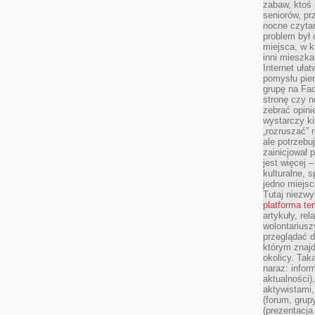
zabaw, ktoś 
seniorów, pr
nocne czyta
problem był
miejsca, w k
inni mieszka
Internet uła
pomysłu pie
grupę na Fac
stronę czy n
zebrać opini
wystarczy k
„rozruszać” 
ale potrzebu
zainicjował 
jest więcej 
kulturalne, s
jedno miejsc
Tutaj niezwy
platforma t
artykuły, rel
wolontariusz
przeglądać d
którym znajd
okolicy. Tak
naraz: infor
aktualności)
aktywistami,
(forum, grup
(prezentacja