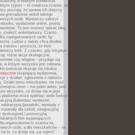
 osadzony w realnym kontekście
tórym żyjesz – to zwiększa szanse, że
ńcy poczują, że sprawa ich dotyczy.
twia gromadzenie wokół takiego
rwszych osób. Wystarczy założyć
ebooku, wydarzenie online, prostą
ewsletter. To tam możesz opisać ideę,
e, znaleźć wolontariuszy. Często
ilka zaangażowanych osób, by
resztę. Ludzie z natury chcą działać,
ją impulsu i poczucia, że ktoś
pierwszy krok. Z czasem, gdy inicjatyw
– np. różne akcje ekologiczne,
portowe czy religijne – przydaje się
e, w którym wszystko jest zebrane.
kle pomocna okazuje się lokalna
ematyczna
skupiająca wydarzenia,
acje z działań, ogłoszenia o naborze
y. Dzięki temu mieszkaniec nie musi
ziesięciu stron – ma jeden adres, pod
zie wszystko, co dzieje się w jego
a platforma może spełniać wiele funkcji
macyjną (kalendarz wydarzeń,
, edukacyjną (poradniki, wywiady z
 materiały dla szkół), integracyjną
y dyskusyjne) i promocyjną
 lokalnych firm wspierających
 Dla organizatorów to szansa na
 nowych osób, a dla mieszkańców – na
na to, co dzieje się „za rogiem”.