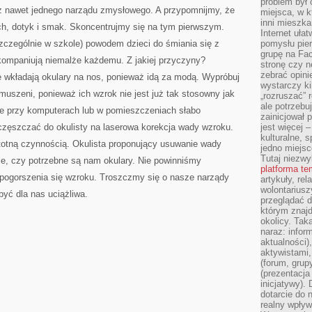
problem był
NAJWYŻSZEJ
ez nawet jednego narządu zmysłowego. A przypomnijmy, że
JAKOŚCI
miejsca, w k
NAPOJEM
inni mieszka
łuch, dotyk i smak. Skoncentrujmy się na tym pierwszym.
Internet uła
zczególnie w szkole) powodem dzieci do śmiania się z
pomysłu pie
grupę na Fac
akompaniują niemalże każdemu. Z jakiej przyczyny?
stronę czy n
zebrać opini
e wkładają okulary na nos, ponieważ idą za modą. Wypróbuj
wystarczy k
zmuszeni, ponieważ ich wzrok nie jest już tak stosowny jak
„rozruszać” 
ale potrzebu
e przy komputerach lub w pomieszczeniach słabo
zainicjował 
częszczać do okulisty na laserowa korekcja wady wzroku.
jest więcej 
kulturalne, s
stotną czynnością. Okulista proponujący usuwanie wady
jedno miejsc
Tutaj niezwy
e, czy potrzebne są nam okulary. Nie powinniśmy
platforma t
pogorszenia się wzroku. Troszczmy się o nasze narządy
artykuły, rel
wolontariusz
yć dla nas uciążliwa.
przeglądać d
którym znajd
okolicy. Tak
naraz: infor
aktualności)
aktywistami,
(forum, grup
(prezentacja
inicjatywy).
dotarcie do
realny wpływ 