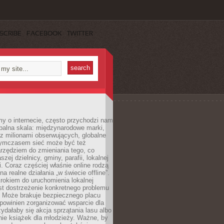
SCRIBE
FACEBOOK
TWITTER
y o internecie, często przychodzi nam
balna skala: międzynarodowe marki,
 z milionami obserwujących, globalne
ymczasem sieć może być też
rzędziem do zmieniania tego, co
aszej dzielnicy, gminy, parafii, lokalnej
. Coraz częściej właśnie online rodzą
a realne działania „w świecie offline”.
rokiem do uruchomienia lokalnej
est dostrzeżenie konkretnego problemu
. Może brakuje bezpiecznego placu
powinien zorganizować wsparcie dla
zydałaby się akcja sprzątania lasu albo
nie książek dla młodzieży. Ważne, by