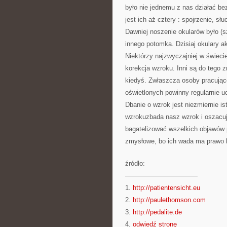
było nie jednemu z nas działać b
jest ich aż cztery : spojrzenie, s
Dawniej noszenie okularów było (s
innego potomka. Dzisiaj okulary 
Niektórzy najzwyczajniej w świeci
korekcja wzroku. Inni są do tego 
kiedyś. Zwłaszcza osoby pracując
oświetlonych powinny regularnie u
Dbanie o wzrok jest niezmiernie i
wzrokuzbada nasz wzrok i oszacuj
bagatelizować wszelkich objawów 
zmysłowe, bo ich wada ma prawo b
źródło:
———————————
1.
http://patientensicht.eu
2.
http://paulethomson.com
3.
http://pedalite.de
4.
odwiedź stronę