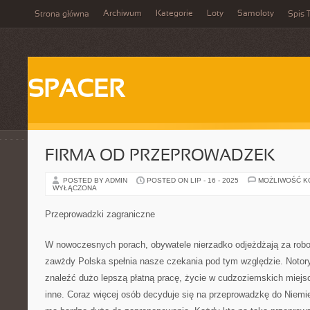
Archiwum
Kategorie
Loty
Samoloty
Strona główna
Spis T
SPACER
FIRMA OD PRZEPROWADZEK
POSTED BY ADMIN
POSTED ON LIP - 16 - 2025
MOŻLIWOŚĆ 
WYŁĄCZONA
Przeprowadzki zagraniczne
W nowoczesnych porach, obywatele nierzadko odjeżdżają za robo
zawżdy Polska spełnia nasze czekania pod tym względzie. Notory
znaleźć dużo lepszą płatną pracę, życie w cudzoziemskich miejsc
inne. Coraz więcej osób decyduje się na przeprowadzkę do Niemie