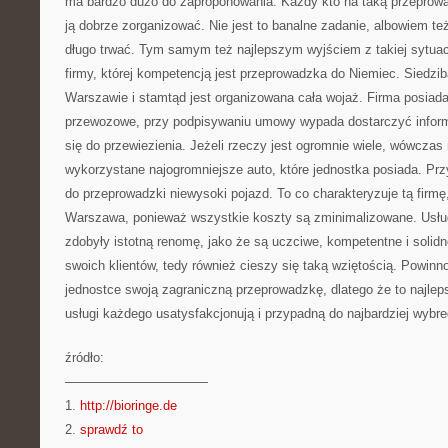
ma bardzo dużo do zaproponowania. Każdy kto na taką przeprowa
ją dobrze zorganizować. Nie jest to banalne zadanie, albowiem te
długo trwać. Tym samym też najlepszym wyjściem z takiej sytuacji
firmy, której kompetencją jest przeprowadzka do Niemiec. Siedziba
Warszawie i stamtąd jest organizowana cała wojaż. Firma posiada
przewozowe, przy podpisywaniu umowy wypada dostarczyć inform
się do przewiezienia. Jeżeli rzeczy jest ogromnie wiele, wówczas
wykorzystane najogromniejsze auto, które jednostka posiada. Prz
do przeprowadzki niewysoki pojazd. To co charakteryzuje tą firmę
Warszawa, ponieważ wszystkie koszty są zminimalizowane. Usłu
zdobyły istotną renomę, jako że są uczciwe, kompetentne i solidn
swoich klientów, tedy również cieszy się taką wziętością. Powinno
jednostce swoją zagraniczną przeprowadzkę, dlatego że to najleps
usługi każdego usatysfakcjonują i przypadną do najbardziej wybr
źródło:
———————————
1.
http://bioringe.de
2.
sprawdź to