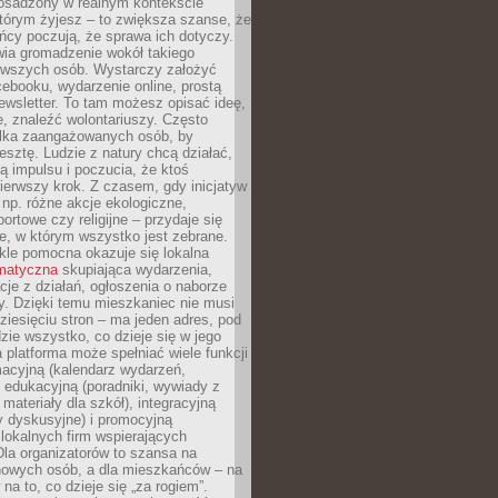
 osadzony w realnym kontekście
tórym żyjesz – to zwiększa szanse, że
ńcy poczują, że sprawa ich dotyczy.
twia gromadzenie wokół takiego
rwszych osób. Wystarczy założyć
ebooku, wydarzenie online, prostą
ewsletter. To tam możesz opisać ideę,
e, znaleźć wolontariuszy. Często
ilka zaangażowanych osób, by
resztę. Ludzie z natury chcą działać,
ją impulsu i poczucia, że ktoś
pierwszy krok. Z czasem, gdy inicjatyw
– np. różne akcje ekologiczne,
portowe czy religijne – przydaje się
e, w którym wszystko jest zebrane.
kle pomocna okazuje się lokalna
ematyczna
skupiająca wydarzenia,
acje z działań, ogłoszenia o naborze
y. Dzięki temu mieszkaniec nie musi
ziesięciu stron – ma jeden adres, pod
zie wszystko, co dzieje się w jego
a platforma może spełniać wiele funkcji
macyjną (kalendarz wydarzeń,
, edukacyjną (poradniki, wywiady z
 materiały dla szkół), integracyjną
y dyskusyjne) i promocyjną
 lokalnych firm wspierających
 Dla organizatorów to szansa na
 nowych osób, a dla mieszkańców – na
na to, co dzieje się „za rogiem”.