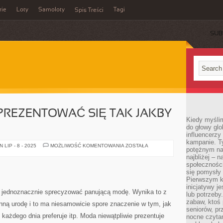
rie
Loty
Samoloty
Tagi
Spis Treści
SUB
 PREZENTOWAĆ SIĘ TAK JAKBY
Kiedy myślim
do głowy glo
influencerzy
kampanie. T
CO
LIP - 8 - 2025
MOŻLIWOŚĆ KOMENTOWANIA
ZOSTAŁA
potężnym na
ZROBIĆ,
ABY
najbliżej – n
PREZENTOWAĆ
społeczności
SIĘ
się pomysły n
TAK
JAKBY
Pierwszym k
MŁODZIEJ?
inicjatywy j
t jednoznacznie sprecyzować panującą modę. Wynika to z
lub potrzeby
zabaw, ktoś 
 inną urodę i to ma niesamowicie spore znaczenie w tym, jak
seniorów, pr
każdego dnia preferuje itp. Moda niewątpliwie prezentuje
nocne czyta