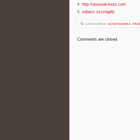
4.
http://unusual-tours.com
5.
zobacz szczegóły
CATEGORIES:
GOSPODARKA, PRZ
Comments are closed.