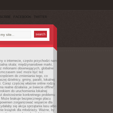
SCRIBE
FACEBOOK
TWITTER
y o internecie, często przychodzi nam
balna skala: międzynarodowe marki,
 z milionami obserwujących, globalne
ymczasem sieć może być też
rzędziem do zmieniania tego, co
aszej dzielnicy, gminy, parafii, lokalnej
. Coraz częściej właśnie online rodzą
a realne działania „w świecie offline”.
rokiem do uruchomienia lokalnej
est dostrzeżenie konkretnego problemu
. Może brakuje bezpiecznego placu
powinien zorganizować wsparcie dla
zydałaby się akcja sprzątania lasu albo
nie książek dla młodzieży. Ważne, by