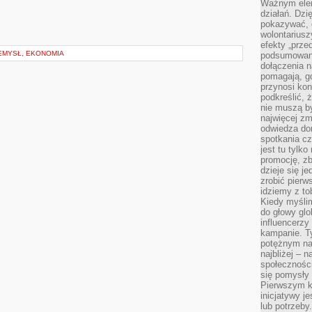
Ważnym elem
działań. Dzi
pokazywać, c
wolontariusz
efekty „przed”
EMYSŁ, EKONOMIA
podsumowani
dołączenia n
pomagają, g
przynosi kon
podkreślić, 
nie muszą b
najwięcej zm
odwiedza dom
spotkania cz
jest tu tylk
promocję, z
dzieje się j
zrobić pierw
idziemy z to
Kiedy myślim
do głowy glo
influencerzy
kampanie. T
potężnym na
najbliżej – n
społeczności
się pomysły n
Pierwszym k
inicjatywy j
lub potrzeby