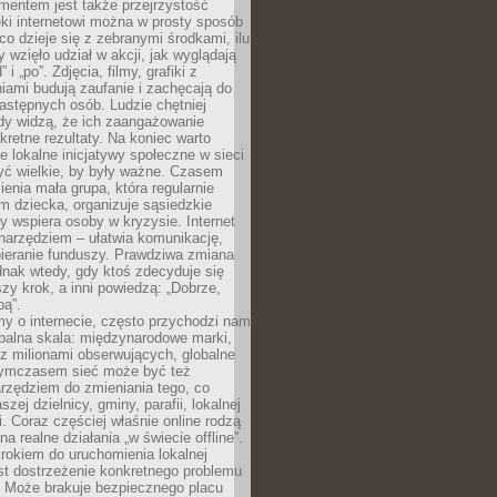
entem jest także przejrzystość
ęki internetowi można w prosty sposób
o dzieje się z zebranymi środkami, ilu
y wzięło udział w akcji, jak wyglądają
 i „po”. Zdjęcia, filmy, grafiki z
ami budują zaufanie i zachęcają do
astępnych osób. Ludzie chętniej
dy widzą, że ich zaangażowanie
kretne rezultaty. Na koniec warto
że lokalne inicjatywy społeczne w sieci
yć wielkie, by były ważne. Czasem
ienia mała grupa, która regularnie
 dziecka, organizuje sąsiedzkie
y wspiera osoby w kryzysie. Internet
o narzędziem – ułatwia komunikację,
bieranie funduszy. Prawdziwa zmiana
ednak wtedy, gdy ktoś zdecyduje się
szy krok, a inni powiedzą: „Dobrze,
bą”.
y o internecie, często przychodzi nam
balna skala: międzynarodowe marki,
 z milionami obserwujących, globalne
ymczasem sieć może być też
rzędziem do zmieniania tego, co
aszej dzielnicy, gminy, parafii, lokalnej
. Coraz częściej właśnie online rodzą
a realne działania „w świecie offline”.
rokiem do uruchomienia lokalnej
est dostrzeżenie konkretnego problemu
. Może brakuje bezpiecznego placu