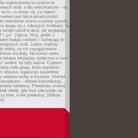
 Dla organizatorów to szansa na
 nowych osób, a dla mieszkańców – na
na to, co dzieje się „za rogiem”.
entem jest także przejrzystość
ęki internetowi można w prosty sposób
o dzieje się z zebranymi środkami, ilu
y wzięło udział w akcji, jak wyglądają
 i „po”. Zdjęcia, filmy, grafiki z
ami budują zaufanie i zachęcają do
astępnych osób. Ludzie chętniej
dy widzą, że ich zaangażowanie
kretne rezultaty. Na koniec warto
że lokalne inicjatywy społeczne w sieci
yć wielkie, by były ważne. Czasem
ienia mała grupa, która regularnie
 dziecka, organizuje sąsiedzkie
y wspiera osoby w kryzysie. Internet
o narzędziem – ułatwia komunikację,
bieranie funduszy. Prawdziwa zmiana
ednak wtedy, gdy ktoś zdecyduje się
szy krok, a inni powiedzą: „Dobrze,
bą”.