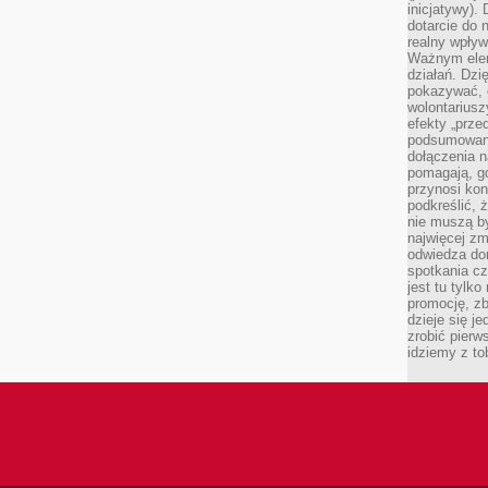
inicjatywy).
dotarcie do
realny wpływ 
Ważnym elem
działań. Dzi
pokazywać, c
wolontariusz
efekty „przed”
podsumowani
dołączenia n
pomagają, g
przynosi kon
podkreślić, 
nie muszą b
najwięcej zm
odwiedza dom
spotkania cz
jest tu tylk
promocję, z
dzieje się j
zrobić pierw
idziemy z to