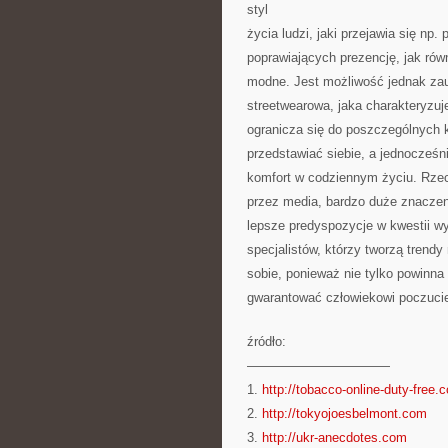
styl
życia ludzi, jaki przejawia się np
poprawiających prezencję, jak rów
modne. Jest możliwość jednak za
streetwearowa, jaka charakteryzuj
ogranicza się do poszczególnych k
przedstawiać siebie, a jednocześ
komfort w codziennym życiu. Rze
przez media, bardzo duże znaczen
lepsze predyspozycje w kwestii wy
specjalistów, którzy tworzą tre
sobie, ponieważ nie tylko powinna
gwarantować człowiekowi poczucie
źródło:
———————————
1.
http://tobacco-online-duty-free.
2.
http://tokyojoesbelmont.com
3.
http://ukr-anecdotes.com