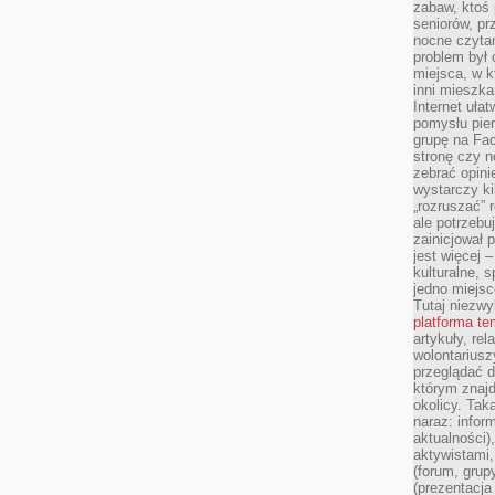
zabaw, ktoś 
seniorów, pr
nocne czyta
problem był
miejsca, w k
inni mieszka
Internet uła
pomysłu pie
grupę na Fac
stronę czy n
zebrać opini
wystarczy k
„rozruszać” 
ale potrzebu
zainicjował 
jest więcej 
kulturalne, s
jedno miejsc
Tutaj niezwy
platforma t
artykuły, rel
wolontariusz
przeglądać d
którym znajd
okolicy. Tak
naraz: infor
aktualności)
aktywistami,
(forum, grup
(prezentacja