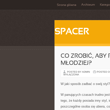
Archiwum
Katego
Strona główna
SPACER
CO ZROBIĆ, ABY
MŁODZIEJ?
POSTED BY ADMIN
POSTED ON 
WYŁĄCZONA
W jaki sposób zadbać o swój styl?
W panujących czasach trudno jes
tego, że każdy posiada inny styl,
poszczególne osoba się ubiera, co 