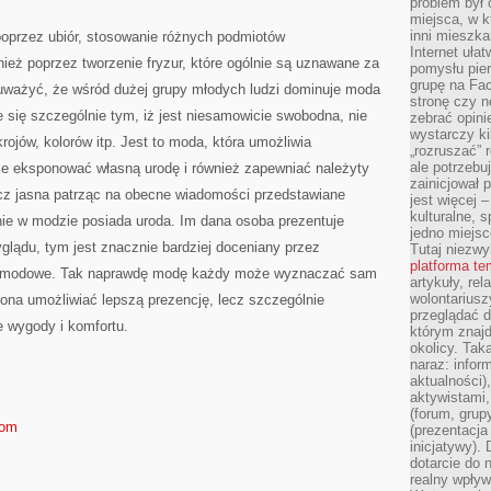
problem był
miejsca, w k
inni mieszka
. poprzez ubiór, stosowanie różnych podmiotów
Internet uła
nież poprzez tworzenie fryzur, które ogólnie są uznawane za
pomysłu pie
grupę na Fac
uważyć, że wśród dużej grupy młodych ludzi dominuje moda
stronę czy n
e się szczególnie tym, iż jest niesamowicie swobodna, nie
zebrać opini
wystarczy k
rojów, kolorów itp. Jest to moda, która umożliwia
„rozruszać” 
ale potrzebu
nie eksponować własną urodę i również zapewniać należyty
zainicjował 
cz jasna patrząc na obecne wiadomości przedstawiane
jest więcej 
kulturalne, s
ie w modzie posiada uroda. Im dana osoba prezentuje
jedno miejsc
glądu, tym jest znacznie bardziej doceniany przez
Tutaj niezwy
platforma t
ndy modowe. Tak naprawdę modę każdy może wyznaczać sam
artykuły, rel
wolontariusz
 ona umożliwiać lepszą prezencję, lecz szczególnie
przeglądać d
 wygody i komfortu.
którym znajd
okolicy. Tak
naraz: infor
aktualności)
aktywistami,
(forum, grup
com
(prezentacja
inicjatywy).
dotarcie do
realny wpływ 