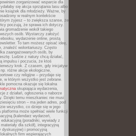
powinien zorganizować wsparcie dla
zydałaby się akcja sprzątania lasu albo
nie książek dla młodzieży. Ważne, by
 osadzony w realnym kontekście
tórym żyjesz – to zwiększa szanse, że
ńcy poczują, że sprawa ich dotyczy.
twia gromadzenie wokół takiego
rwszych osób. Wystarczy założyć
ebooku, wydarzenie online, prostą
ewsletter. To tam możesz opisać ideę,
e, znaleźć wolontariuszy. Często
ilka zaangażowanych osób, by
resztę. Ludzie z natury chcą działać,
ją impulsu i poczucia, że ktoś
pierwszy krok. Z czasem, gdy inicjatyw
– np. różne akcje ekologiczne,
portowe czy religijne – przydaje się
e, w którym wszystko jest zebrane.
kle pomocna okazuje się lokalna
ematyczna
skupiająca wydarzenia,
acje z działań, ogłoszenia o naborze
y. Dzięki temu mieszkaniec nie musi
ziesięciu stron – ma jeden adres, pod
zie wszystko, co dzieje się w jego
a platforma może spełniać wiele funkcji
macyjną (kalendarz wydarzeń,
, edukacyjną (poradniki, wywiady z
 materiały dla szkół), integracyjną
y dyskusyjne) i promocyjną
 lokalnych firm wspierających