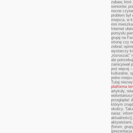
zabaw, ktoś 
seniorów, pr
nocne czyta
problem był
miejsca, w k
inni mieszka
Internet uła
pomysłu pie
grupę na Fac
stronę czy n
zebrać opini
wystarczy k
„rozruszać” 
ale potrzebu
zainicjował 
jest więcej 
kulturalne, s
jedno miejsc
Tutaj niezwy
platforma t
artykuły, rel
wolontariusz
przeglądać d
którym znajd
okolicy. Tak
naraz: infor
aktualności)
aktywistami,
(forum, grup
(prezentacja