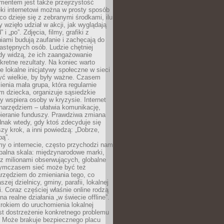
entem jest także przejrzystość
ęki internetowi można w prosty sposób
o dzieje się z zebranymi środkami, ilu
y wzięło udział w akcji, jak wyglądają
 i „po”. Zdjęcia, filmy, grafiki z
ami budują zaufanie i zachęcają do
astępnych osób. Ludzie chętniej
dy widzą, że ich zaangażowanie
kretne rezultaty. Na koniec warto
że lokalne inicjatywy społeczne w sieci
yć wielkie, by były ważne. Czasem
ienia mała grupa, która regularnie
 dziecka, organizuje sąsiedzkie
y wspiera osoby w kryzysie. Internet
o narzędziem – ułatwia komunikację,
bieranie funduszy. Prawdziwa zmiana
ednak wtedy, gdy ktoś zdecyduje się
szy krok, a inni powiedzą: „Dobrze,
bą”.
y o internecie, często przychodzi nam
balna skala: międzynarodowe marki,
 z milionami obserwujących, globalne
ymczasem sieć może być też
rzędziem do zmieniania tego, co
aszej dzielnicy, gminy, parafii, lokalnej
. Coraz częściej właśnie online rodzą
a realne działania „w świecie offline”.
rokiem do uruchomienia lokalnej
est dostrzeżenie konkretnego problemu
. Może brakuje bezpiecznego placu