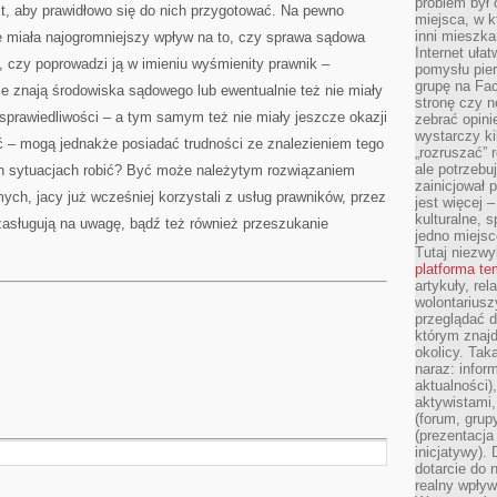
problem był
st, aby prawidłowo się do nich przygotować. Na pewno
miejsca, w k
inni mieszka
ie miała najogromniejszy wpływ na to, czy sprawa sądowa
Internet uła
 czy poprowadzi ją w imieniu wyśmienity prawnik –
pomysłu pie
grupę na Fac
ie znają środowiska sądowego lub ewentualnie też nie miały
stronę czy n
sprawiedliwości – a tym samym też nie miały jeszcze okazji
zebrać opini
wystarczy k
 – mogą jednakże posiadać trudności ze znalezieniem tego
„rozruszać” 
ale potrzebu
ich sytuacjach robić? Być może należytym rozwiązaniem
zainicjował 
mych, jacy już wcześniej korzystali z usług prawników, przez
jest więcej 
kulturalne, s
zasługują na uwagę, bądź też również przeszukanie
jedno miejsc
Tutaj niezwy
platforma t
artykuły, rel
wolontariusz
przeglądać d
którym znajd
okolicy. Tak
naraz: infor
aktualności)
aktywistami,
(forum, grup
(prezentacja
inicjatywy).
dotarcie do
realny wpływ 