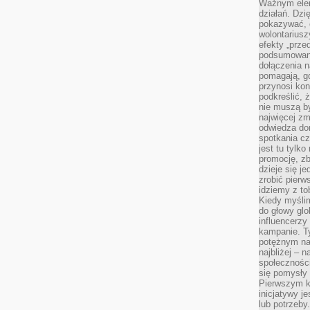
Ważnym elem
działań. Dzi
pokazywać, c
wolontariusz
efekty „przed”
podsumowani
dołączenia n
pomagają, g
przynosi kon
podkreślić, 
nie muszą b
najwięcej zm
odwiedza dom
spotkania cz
jest tu tylk
promocję, z
dzieje się j
zrobić pierw
idziemy z to
Kiedy myślim
do głowy glo
influencerzy
kampanie. T
potężnym na
najbliżej – n
społeczności
się pomysły n
Pierwszym k
inicjatywy j
lub potrzeby