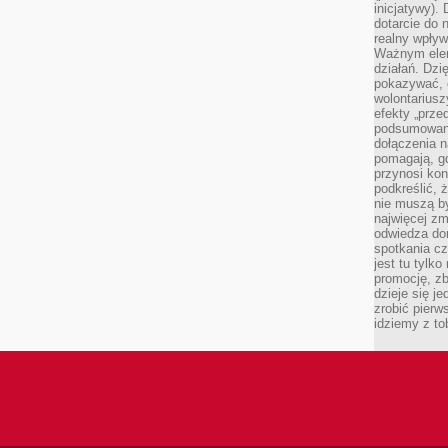
inicjatywy).
dotarcie do
realny wpływ 
Ważnym elem
działań. Dzi
pokazywać, c
wolontariusz
efekty „przed”
podsumowani
dołączenia n
pomagają, g
przynosi kon
podkreślić, 
nie muszą b
najwięcej zm
odwiedza dom
spotkania cz
jest tu tylk
promocję, z
dzieje się j
zrobić pierw
idziemy z to