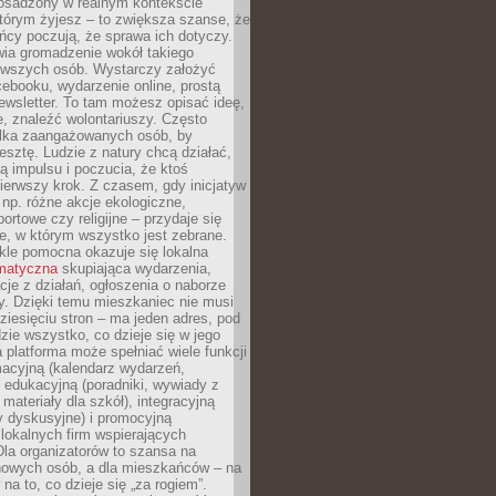
 osadzony w realnym kontekście
tórym żyjesz – to zwiększa szanse, że
ńcy poczują, że sprawa ich dotyczy.
twia gromadzenie wokół takiego
rwszych osób. Wystarczy założyć
ebooku, wydarzenie online, prostą
ewsletter. To tam możesz opisać ideę,
e, znaleźć wolontariuszy. Często
ilka zaangażowanych osób, by
resztę. Ludzie z natury chcą działać,
ją impulsu i poczucia, że ktoś
pierwszy krok. Z czasem, gdy inicjatyw
– np. różne akcje ekologiczne,
portowe czy religijne – przydaje się
e, w którym wszystko jest zebrane.
kle pomocna okazuje się lokalna
ematyczna
skupiająca wydarzenia,
acje z działań, ogłoszenia o naborze
y. Dzięki temu mieszkaniec nie musi
ziesięciu stron – ma jeden adres, pod
zie wszystko, co dzieje się w jego
a platforma może spełniać wiele funkcji
macyjną (kalendarz wydarzeń,
, edukacyjną (poradniki, wywiady z
 materiały dla szkół), integracyjną
y dyskusyjne) i promocyjną
 lokalnych firm wspierających
 Dla organizatorów to szansa na
 nowych osób, a dla mieszkańców – na
na to, co dzieje się „za rogiem”.