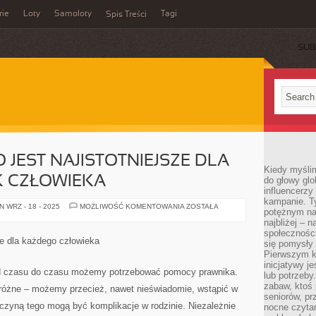
rie
Loty
Samoloty
Tagi
Spis Treści
SUB
 JEST NAJISTOTNIEJSZE DLA
Kiedy myślim
K CZŁOWIEKA
do głowy glo
influencerzy
kampanie. T
BEZPIECZEŃSTWO
 WRZ - 18 - 2025
MOŻLIWOŚĆ KOMENTOWANIA
ZOSTAŁA
potężnym na
JEST
NAJISTOTNIEJSZE
najbliżej – n
DLA
społeczności
JAKIEGOKOLWIEK
ze dla każdego człowieka
się pomysły n
CZŁOWIEKA
Pierwszym k
inicjatywy j
 od czasu do czasu możemy potrzebować pomocy prawnika.
lub potrzeby
zabaw, ktoś 
różne – możemy przecież, nawet nieświadomie, wstąpić w
seniorów, pr
yczyną tego mogą być komplikacje w rodzinie. Niezależnie
nocne czyta