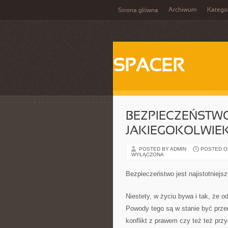
Archiwum
Katego
Strona główna
SPACER
BEZPIECZEŃSTWO
JAKIEGOKOLWIE
POSTED BY ADMIN
POSTED ON
WYŁĄCZONA
Bezpieczeństwo jest najistotniejs
Niestety, w życiu bywa i tak, że
Powody tego są w stanie być prze
konflikt z prawem czy też też prz