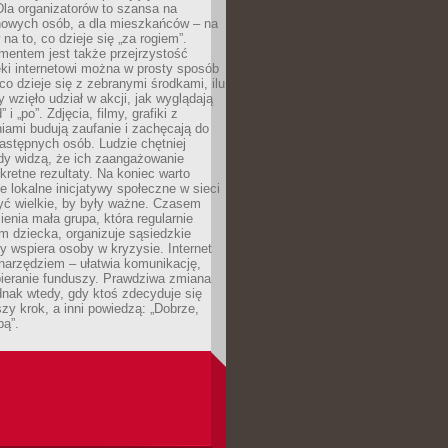
 Dla organizatorów to szansa na
 nowych osób, a dla mieszkańców – na
na to, co dzieje się „za rogiem”.
entem jest także przejrzystość
ęki internetowi można w prosty sposób
o dzieje się z zebranymi środkami, ilu
y wzięło udział w akcji, jak wyglądają
 i „po”. Zdjęcia, filmy, grafiki z
ami budują zaufanie i zachęcają do
astępnych osób. Ludzie chętniej
dy widzą, że ich zaangażowanie
kretne rezultaty. Na koniec warto
że lokalne inicjatywy społeczne w sieci
yć wielkie, by były ważne. Czasem
ienia mała grupa, która regularnie
 dziecka, organizuje sąsiedzkie
y wspiera osoby w kryzysie. Internet
o narzędziem – ułatwia komunikację,
bieranie funduszy. Prawdziwa zmiana
ednak wtedy, gdy ktoś zdecyduje się
szy krok, a inni powiedzą: „Dobrze,
bą”.