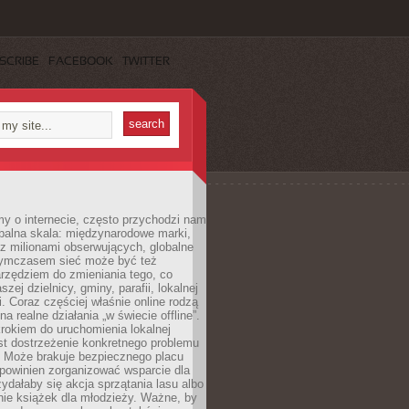
SCRIBE
FACEBOOK
TWITTER
y o internecie, często przychodzi nam
balna skala: międzynarodowe marki,
 z milionami obserwujących, globalne
ymczasem sieć może być też
rzędziem do zmieniania tego, co
aszej dzielnicy, gminy, parafii, lokalnej
. Coraz częściej właśnie online rodzą
a realne działania „w świecie offline”.
rokiem do uruchomienia lokalnej
est dostrzeżenie konkretnego problemu
. Może brakuje bezpiecznego placu
powinien zorganizować wsparcie dla
zydałaby się akcja sprzątania lasu albo
nie książek dla młodzieży. Ważne, by