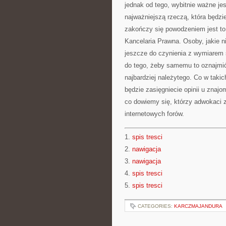
jednak od tego, wybitnie ważne je
najważniejszą rzeczą, która będz
zakończy się powodzeniem jest to,
Kancelaria Prawna. Osoby, jakie n
jeszcze do czynienia z wymiarem 
do tego, żeby samemu to oznajmić
najbardziej należytego. Co w tak
będzie zasięgniecie opinii u znajo
co dowiemy się, którzy adwokaci 
internetowych forów.
1.
spis tresci
2.
nawigacja
3.
nawigacja
4.
spis tresci
5.
spis tresci
CATEGORIES:
KARCZMAJANDURA