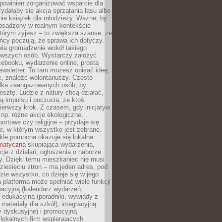
powinien zorganizować wsparcie dla
zydałaby się akcja sprzątania lasu albo
nie książek dla młodzieży. Ważne, by
 osadzony w realnym kontekście
tórym żyjesz – to zwiększa szanse, że
ńcy poczują, że sprawa ich dotyczy.
twia gromadzenie wokół takiego
rwszych osób. Wystarczy założyć
ebooku, wydarzenie online, prostą
ewsletter. To tam możesz opisać ideę,
e, znaleźć wolontariuszy. Często
ilka zaangażowanych osób, by
resztę. Ludzie z natury chcą działać,
ją impulsu i poczucia, że ktoś
pierwszy krok. Z czasem, gdy inicjatyw
– np. różne akcje ekologiczne,
portowe czy religijne – przydaje się
e, w którym wszystko jest zebrane.
kle pomocna okazuje się lokalna
ematyczna
skupiająca wydarzenia,
acje z działań, ogłoszenia o naborze
y. Dzięki temu mieszkaniec nie musi
ziesięciu stron – ma jeden adres, pod
zie wszystko, co dzieje się w jego
a platforma może spełniać wiele funkcji
macyjną (kalendarz wydarzeń,
, edukacyjną (poradniki, wywiady z
 materiały dla szkół), integracyjną
y dyskusyjne) i promocyjną
 lokalnych firm wspierających