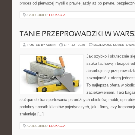
proces od pierwszej myśli o prawie jazdy aż po pewne, bezpieczn
CATEGORIES:
EDUKACJA
TANIE PRZEPROWADZKI W WARS
POSTED BY ADMIN
LIP - 12 - 2025
MOŻLIWOŚĆ KOMENTOWAN
Jak szybko i skutecznie si
szuka fachowej i bezpośredn
absorbuje się przeprowadzk
zaznajomić z ofertą jednos
To najlepsza oferta w okoli
zaciekawieniem. Taxi bagaż
służące do transportowania przeróżnych obiektów, mebli, sprzętów
podobny sposób klientów pojedynczych, jak i firmy, czy korporacj
zmieniają […]
CATEGORIES:
EDUKACJA