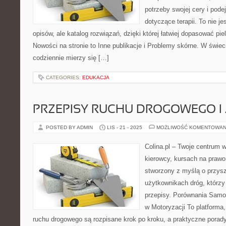
potrzeby swojej cery i po
dotyczące terapii. To nie je
opisów, ale katalog rozwiązań, dzięki której łatwiej dopasować pie
Nowości na stronie to Inne publikacje i Problemy skórne. W świec
codziennie mierzy się […]
CATEGORIES:
EDUKACJA
PRZEPISY RUCHU DROGOWEGO I
POSTED BY ADMIN
LIS - 21 - 2025
MOŻLIWOŚĆ KOMENTOWAN
Colina.pl – Twoje centrum
kierowcy, kursach na prawo
stworzony z myślą o przys
użytkownikach dróg, którzy
przepisy. Porównania Samo
w Motoryzacji To platforma
ruchu drogowego są rozpisane krok po kroku, a praktyczne porad