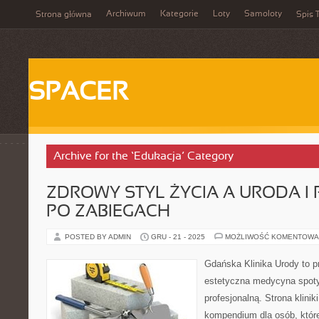
Archiwum
Kategorie
Loty
Samoloty
Strona główna
Spis T
SPACER
Archive for the ‘Edukacja’ Category
ZDROWY STYL ŻYCIA A URODA I
PO ZABIEGACH
POSTED BY ADMIN
GRU - 21 - 2025
MOŻLIWOŚĆ KOMENTOWA
Gdańska Klinika Urody to p
estetyczna medycyna spoty
profesjonalną. Strona klini
kompendium dla osób, które