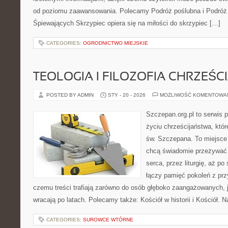
od poziomu zaawansowania. Polecamy Podróż poślubna i Podróż 
Śpiewających Skrzypiec opiera się na miłości do skrzypiec […]
CATEGORIES:
OGRODNICTWO MIEJSKIE
TEOLOGIA I FILOZOFIA CHRZEŚC
POSTED BY ADMIN
STY - 20 - 2026
MOŻLIWOŚĆ KOMENTOWA
Szczepan.org.pl to serwis
życiu chrześcijaństwa, któr
św. Szczepana. To miejsce 
chcą świadomie przeżywać 
serca, przez liturgię, aż po
łączy pamięć pokoleń z przy
czemu treści trafiają zarówno do osób głęboko zaangażowanych, ja
wracają po latach. Polecamy także: Kościół w historii i Kościół. 
CATEGORIES:
SUROWCE WTÓRNE