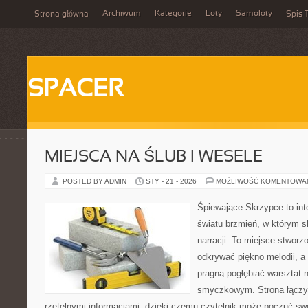
Archiwum
Kategorie
Loty
Samoloty
Strona główna
Spis T
SPACER
MIEJSCA NA ŚLUB I WESELE
POSTED BY ADMIN
STY - 21 - 2026
MOŻLIWOŚĆ KOMENTOWA
Śpiewające Skrzypce to int
światu brzmień, w którym s
narracji. To miejsce stworz
odkrywać piękno melodii, a 
pragną pogłębiać warsztat 
smyczkowym. Strona łączy
rzetelnymi informacjami, dzięki czemu czytelnik może poczuć sw