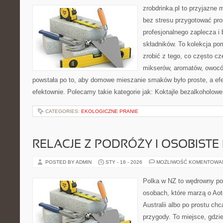
zrobdrinka.pl to przyjazne 
bez stresu przygotować pro
profesjonalnego zaplecza 
składników. To kolekcja pom
zrobić z tego, co często cz
mikserów, aromatów, owoców
powstała po to, aby domowe mieszanie smaków było proste, a ef
efektownie. Polecamy takie kategorie jak: Koktajle bezalkoholowe
CATEGORIES:
EKOLOGICZNE PRANIE
RELACJE Z PODRÓŻY I OSOBISTE 
POSTED BY ADMIN
STY - 16 - 2026
MOŻLIWOŚĆ KOMENTOWA
Polka w NZ to wędrowny por
osobach, które marzą o Aot
Australii albo po prostu ch
przygody. To miejsce, gdzi