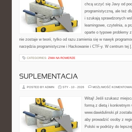
chcą uczyć się Javy od pod
programistyczną, ale też dl
i szukają sprawdzonych ws
learningowe, czytelnia, a 
oparte o typowe problemy z
nie zostaje w teorii, tylko od razu zamienia się w nawyk progra
narzędzia programistyczne i Hackowanie i CTF-y. W centrum tej 
CATEGORIES:
ZIMA NA ROWERZE
SUPLEMENTACJA
POSTED BY ADMIN
STY - 10 - 2026
MOŻLIWOŚĆ KOMENTOWA
Witaj! Jeśli szukasz miejsc
formą z dietą i konkretnym 
www.dawidulinski.pl została
aby prowadzić osoby z regio
Polski w podróży do lepszej