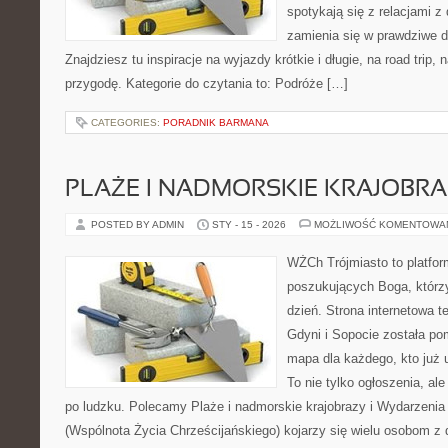
spotykają się z relacjami z 
zamienia się w prawdziwe 
Znajdziesz tu inspiracje na wyjazdy krótkie i długie, na road trip,
przygodę. Kategorie do czytania to: Podróże […]
CATEGORIES:
PORADNIK BARMANA
PLAŻE I NADMORSKIE KRAJOBR
POSTED BY ADMIN
STY - 15 - 2026
MOŻLIWOŚĆ KOMENTOWA
WŻCh Trójmiasto to platfor
poszukujących Boga, którz
dzień. Strona internetowa 
Gdyni i Sopocie została po
mapa dla każdego, kto już 
To nie tylko ogłoszenia, al
po ludzku. Polecamy Plaże i nadmorskie krajobrazy i Wydarzenia 
(Wspólnota Życia Chrześcijańskiego) kojarzy się wielu osobom z 