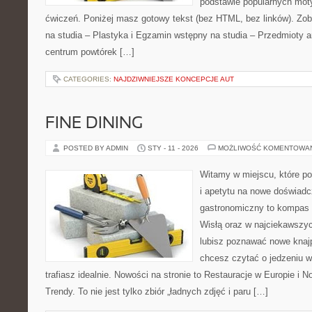
podstawie popularnych mot
ćwiczeń. Poniżej masz gotowy tekst (bez HTML, bez linków). Z
na studia – Plastyka i Egzamin wstępny na studia – Przedmioty a
centrum powtórek […]
CATEGORIES:
NAJDZIWNIEJSZE KONCEPCJE AUT
FINE DINING
POSTED BY ADMIN
STY - 11 - 2026
MOŻLIWOŚĆ KOMENTOWA
Witamy w miejscu, które po
i apetytu na nowe doświadc
gastronomiczny to kompas p
Wisłą oraz w najciekawszyc
lubisz poznawać nowe knajp
chcesz czytać o jedzeniu w
trafiasz idealnie. Nowości na stronie to Restauracje w Europie i N
Trendy. To nie jest tylko zbiór „ładnych zdjęć i paru […]