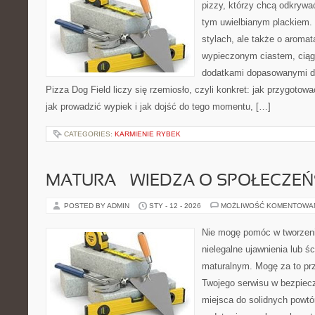
pizzy, którzy chcą odkrywa
tym uwielbianym plackiem. 
stylach, ale także o aromat
wypieczonym ciastem, ciąg
dodatkami dopasowanymi do
Pizza Dog Field liczy się rzemiosło, czyli konkret: jak przygotowa
jak prowadzić wypiek i jak dojść do tego momentu, […]
CATEGORIES:
KARMIENIE RYBEK
MATURA – WIEDZA O SPOŁECZEŃ
POSTED BY ADMIN
STY - 12 - 2026
MOŻLIWOŚĆ KOMENTOWA
Nie mogę pomóc w tworzeniu
nielegalne ujawnienia lub ś
maturalnym. Mogę za to prz
Twojego serwisu w bezpieczn
miejsca do solidnych powtó