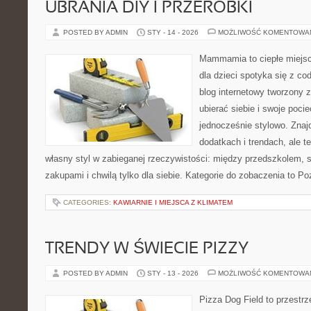
UBRANIA DIY I PRZERÓBKI
POSTED BY ADMIN
STY - 14 - 2026
MOŻLIWOŚĆ KOMENTOWA
Mammamia to ciepłe miejsc
dla dzieci spotyka się z co
blog internetowy tworzony z
ubierać siebie i swoje poci
jednocześnie stylowo. Znajd
dodatkach i trendach, ale t
własny styl w zabieganej rzeczywistości: między przedszkolem, 
zakupami i chwilą tylko dla siebie. Kategorie do zobaczenia to Po
CATEGORIES:
KAWIARNIE I MIEJSCA Z KLIMATEM
TRENDY W ŚWIECIE PIZZY
POSTED BY ADMIN
STY - 13 - 2026
MOŻLIWOŚĆ KOMENTOWA
Pizza Dog Field to przestr