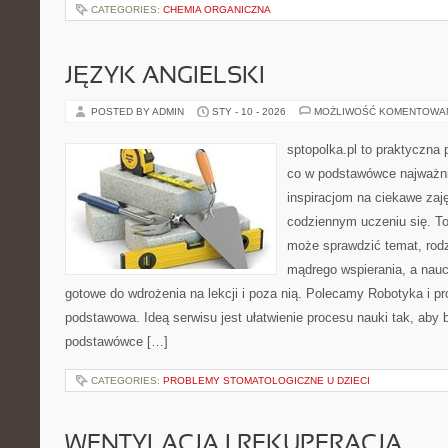
CATEGORIES:
CHEMIA ORGANICZNA
JĘZYK ANGIELSKI
POSTED BY ADMIN
STY - 10 - 2026
MOŻLIWOŚĆ KOMENTOWA
sptopolka.pl to praktyczna
co w podstawówce najważni
inspiracjom na ciekawe zaj
codziennym uczeniu się. To
może sprawdzić temat, rodz
mądrego wspierania, a naucz
gotowe do wdrożenia na lekcji i poza nią. Polecamy Robotyka i p
podstawowa. Ideą serwisu jest ułatwienie procesu nauki tak, aby b
podstawówce […]
CATEGORIES:
PROBLEMY STOMATOLOGICZNE U DZIECI
WENTYLACJA I REKUPERACJA