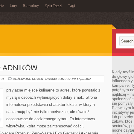
rie
Loty
Samoloty
Tagi
Spis Treści
SUB
KŁADNIKÓW
Kiedy myślim
do głowy glo
DRUGIE
026
MOŻLIWOŚĆ KOMENTOWANIA
ZOSTAŁA WYŁĄCZONA
influencerzy
ŻYCIE
kampanie. T
SKŁADNIKÓW
potężnym na
przyjazne miejsce kulinarne to adres, które powstało z
najbliżej – n
myślą o osobach wybierających dobry smak. Strona
społeczności
się pomysły n
internetowa przedstawia charakter lokalu, w którym
Pierwszym k
dania mają być nie tylko apetyczne, ale również
inicjatywy j
lub potrzeby
dopasowane do codziennego rytmu. To internetowa
zabaw, ktoś 
seniorów, pr
wizytówka, która może zainteresować gości,
nocne czyta
Polecam Przepisy Zero-Waste i Eko Gadżety i Akcesoria.