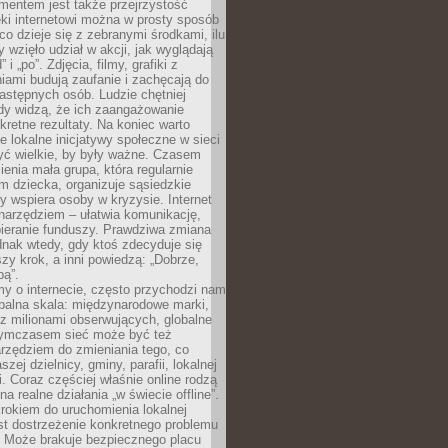
entem jest także przejrzystość
ęki internetowi można w prosty sposób
o dzieje się z zebranymi środkami, ilu
y wzięło udział w akcji, jak wyglądają
 i „po”. Zdjęcia, filmy, grafiki z
ami budują zaufanie i zachęcają do
astępnych osób. Ludzie chętniej
dy widzą, że ich zaangażowanie
kretne rezultaty. Na koniec warto
że lokalne inicjatywy społeczne w sieci
yć wielkie, by były ważne. Czasem
ienia mała grupa, która regularnie
 dziecka, organizuje sąsiedzkie
y wspiera osoby w kryzysie. Internet
o narzędziem – ułatwia komunikację,
bieranie funduszy. Prawdziwa zmiana
ednak wtedy, gdy ktoś zdecyduje się
szy krok, a inni powiedzą: „Dobrze,
bą”.
y o internecie, często przychodzi nam
balna skala: międzynarodowe marki,
 z milionami obserwujących, globalne
ymczasem sieć może być też
rzędziem do zmieniania tego, co
aszej dzielnicy, gminy, parafii, lokalnej
. Coraz częściej właśnie online rodzą
a realne działania „w świecie offline”.
rokiem do uruchomienia lokalnej
est dostrzeżenie konkretnego problemu
. Może brakuje bezpiecznego placu