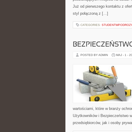
Już od pierwszego kontaktu z ofer
styl połączoną z […]
CATEGORIES:
STUDENTWPODROZ
BEZPIECZEŃSTWO
POSTED BY ADMIN
MAJ - 1 - 2
wartościami, które w branży ochro
Użytkowników i Bezpieczeństwo w 
przedsiębiorców, jak i osoby prywa