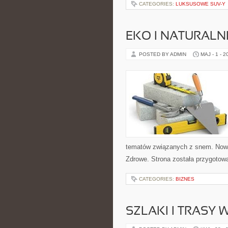
CATEGORIES:
LUKSUSOWE SUV-Y
EKO I NATURALN
POSTED BY ADMIN
MAJ - 1 - 2
tematów związanych z snem. Nowe k
Zdrowe. Strona została przygotow
CATEGORIES:
BIZNES
SZLAKI I TRASY