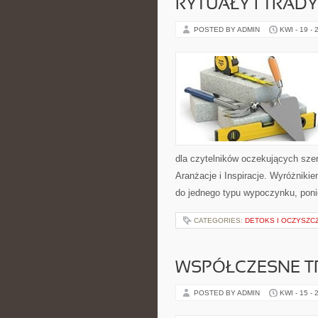
RYTUAŁY I TRADY
POSTED BY ADMIN
KWI - 19 - 
dla czytelników oczekujących sze
Aranżacje i Inspiracje. Wyróżnikie
do jednego typu wypoczynku, poni
CATEGORIES:
DETOKS I OCZYSZC
WSPÓŁCZESNE T
POSTED BY ADMIN
KWI - 15 - 