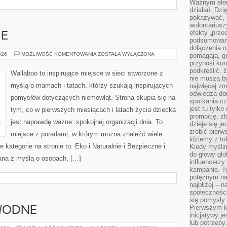
Ważnym elem
działań. Dzi
pokazywać, c
wolontariusz
efekty „przed”
IE
podsumowani
dołączenia n
EKO
026
MOŻLIWOŚĆ KOMENTOWANIA
ZOSTAŁA WYŁĄCZONA
pomagają, g
I
przynosi kon
NATURALNIE
podkreślić, 
Wallaboo to inspirujące miejsce w sieci stworzone z
nie muszą b
myślą o mamach i tatach, którzy szukają inspirujących
najwięcej zm
odwiedza dom
pomysłów dotyczących niemowląt. Strona skupia się na
spotkania cz
jest tu tylk
tym, co w pierwszych miesiącach i latach życia dziecka
promocję, z
jest naprawdę ważne: spokojnej organizacji dnia. To
dzieje się j
zrobić pierw
miejsce z poradami, w którym można znaleźć wiele
idziemy z to
ategorie na stronie to: Eko i Naturalnie i Bezpieczne i
Kiedy myślim
do głowy glo
ana z myślą o osobach, […]
influencerzy
kampanie. T
potężnym na
najbliżej – n
społeczności
się pomysły n
Pierwszym k
 WODNE
inicjatywy j
lub potrzeby