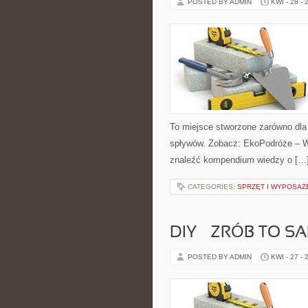
POSTED BY ADMIN
KWI - 28 - 
To miejsce stworzone zarówno dla
spływów. Zobacz: EkoPodróże – Wo
znaleźć kompendium wiedzy o […
CATEGORIES:
SPRZĘT I WYPOSAŻ
DIY – ZRÓB TO S
POSTED BY ADMIN
KWI - 27 - 