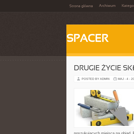
Archiwum
Katego
Strona główna
SPACER
DRUGIE ŻYCIE S
POSTED BY ADMIN
MAJ - 4 - 2
poszukujących miejsca na obiad. 