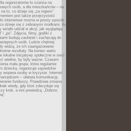
 Dla organizatorów to szansa na
 nowych osób, a dla mieszkańców – na
na to, co dzieje się „za rogiem”.
entem jest także przejrzystość
ęki internetowi można w prosty sposób
o dzieje się z zebranymi środkami, ilu
y wzięło udział w akcji, jak wyglądają
 i „po”. Zdjęcia, filmy, grafiki z
ami budują zaufanie i zachęcają do
astępnych osób. Ludzie chętniej
dy widzą, że ich zaangażowanie
kretne rezultaty. Na koniec warto
że lokalne inicjatywy społeczne w sieci
yć wielkie, by były ważne. Czasem
ienia mała grupa, która regularnie
 dziecka, organizuje sąsiedzkie
y wspiera osoby w kryzysie. Internet
o narzędziem – ułatwia komunikację,
bieranie funduszy. Prawdziwa zmiana
ednak wtedy, gdy ktoś zdecyduje się
szy krok, a inni powiedzą: „Dobrze,
bą”.