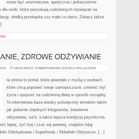
może być urozmaicona, apetyczna i jednocześnie
dla osób, które poszukują codziennych rozwiązań na
kolację, słodką przekąskę czy małe co nieco. Zobacz także
]
ODA
ANIE, ZDROWE ODŻYWIANIE
DIETA,
2026
MOŻLIWOŚĆ KOMENTOWANIA
ZOSTAŁA WYŁĄCZONA
ODCHUDZANIE,
ZDROWE
ODŻYWIANIE
ta strona to portal, które powstało z myślą o osobach,
które chcą poprawić swoje samopoczucie, zmienić styl
życia i spojrzeć na codzienną dietę w sposób rozsądny.
To internetowa baza wiedzy poświęcony tematom takim
jak gubienie zbędnych kilogramów, świadome
odżywianie, ruch, a także lepsza kondycja psychiczna.
ć lepiej, żyć lżej i czuć się pewniej, znajdzie tutaj
dniki Odchudzania i Superfoods i Składniki Odżywcze. […]