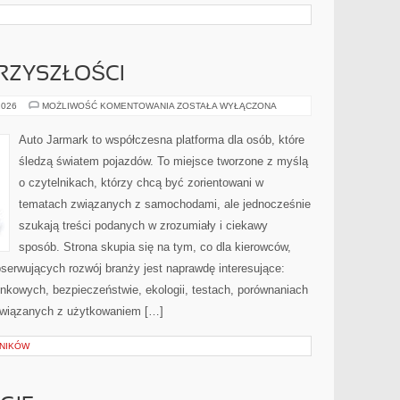
RZYSZŁOŚCI
MOTORYZACJA
2026
MOŻLIWOŚĆ KOMENTOWANIA
ZOSTAŁA WYŁĄCZONA
PRZYSZŁOŚCI
Auto Jarmark to współczesna platforma dla osób, które
śledzą światem pojazdów. To miejsce tworzone z myślą
o czytelnikach, którzy chcą być zorientowani w
tematach związanych z samochodami, ale jednocześnie
szukają treści podanych w zrozumiały i ciekawy
sposób. Strona skupia się na tym, co dla kierowców,
serwujących rozwój branży jest naprawdę interesujące:
nkowych, bezpieczeństwie, ekologii, testach, porównaniach
związanych z użytkowaniem […]
LNIKÓW