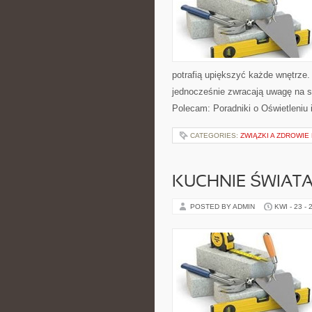
potrafią upiększyć każde wnętrze. 
jednocześnie zwracają uwagę na s
Polecam: Poradniki o Oświetleniu 
CATEGORIES:
ZWIĄZKI A ZDROWIE
KUCHNIE ŚWIAT
POSTED BY ADMIN
KWI - 23 - 