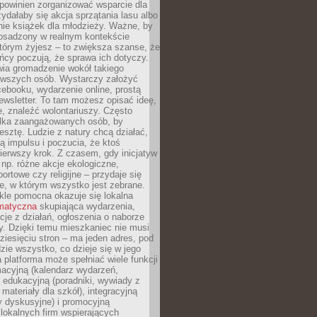
powinien zorganizować wsparcie dla
zydałaby się akcja sprzątania lasu albo
nie książek dla młodzieży. Ważne, by
 osadzony w realnym kontekście
tórym żyjesz – to zwiększa szanse, że
ńcy poczują, że sprawa ich dotyczy.
twia gromadzenie wokół takiego
rwszych osób. Wystarczy założyć
ebooku, wydarzenie online, prostą
ewsletter. To tam możesz opisać ideę,
e, znaleźć wolontariuszy. Często
ilka zaangażowanych osób, by
resztę. Ludzie z natury chcą działać,
ją impulsu i poczucia, że ktoś
pierwszy krok. Z czasem, gdy inicjatyw
– np. różne akcje ekologiczne,
portowe czy religijne – przydaje się
e, w którym wszystko jest zebrane.
kle pomocna okazuje się lokalna
ematyczna
skupiająca wydarzenia,
acje z działań, ogłoszenia o naborze
y. Dzięki temu mieszkaniec nie musi
ziesięciu stron – ma jeden adres, pod
zie wszystko, co dzieje się w jego
a platforma może spełniać wiele funkcji
macyjną (kalendarz wydarzeń,
, edukacyjną (poradniki, wywiady z
 materiały dla szkół), integracyjną
y dyskusyjne) i promocyjną
 lokalnych firm wspierających