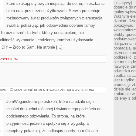
inicjatywy).
które szukają stylowych inspiracji do domu, mieszkania,
dotarcie do
biura oraz przestrzeni użytkowych. Serwis prezentuje
realny wpływ 
Ważnym elem
rozbudowany świat produktów związanych z aranżacją
działań. Dzi
światła, pokazując jak odpowiednio dobrane lampy
pokazywać, c
wolontariusz
To przestrzeń dla tych, którzy cenią piękno, ale
efekty „przed”
podsumowani
olidność wykonania i codzienny komfort użytkowania.
dołączenia n
i DIY – Zrób to Sam. Na stronie […]
pomagają, g
przynosi kon
podkreślić, 
 PSYCHICZNE
nie muszą b
najwięcej zm
odwiedza dom
spotkania cz
A
jest tu tylk
promocję, z
dzieje się j
KUCHNIE
2026
MOŻLIWOŚĆ KOMENTOWANIA
ZOSTAŁA WYŁĄCZONA
ŚWIATA
zrobić pierw
idziemy z to
JemWegańsko to przestrzeń, które narodziło się z
miłości do kuchni roślinnej i świadomego podejścia do
codziennego odżywiania. To strona, na której
przyjemność jedzenia spotyka się z wygodą, a
receptury pokazują, że jadłospis oparty na roślinach