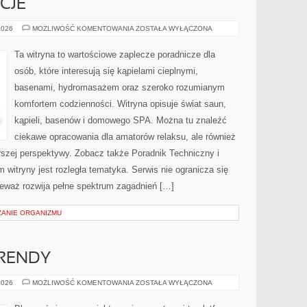
CJE
RYTUAŁY
2026
MOŻLIWOŚĆ KOMENTOWANIA
ZOSTAŁA WYŁĄCZONA
I
TRADYCJE
Ta witryna to wartościowe zaplecze poradnicze dla
osób, które interesują się kąpielami cieplnymi,
basenami, hydromasażem oraz szeroko rozumianym
komfortem codzienności. Witryna opisuje świat saun,
kąpieli, basenów i domowego SPA. Można tu znaleźć
ciekawe opracowania dla amatorów relaksu, ale również
rszej perspektywy. Zobacz także Poradnik Techniczny i
m witryny jest rozległa tematyka. Serwis nie ogranicza się
eważ rozwija pełne spektrum zagadnień […]
ZANIE ORGANIZMU
RENDY
WSPÓŁCZESNE
2026
MOŻLIWOŚĆ KOMENTOWANIA
ZOSTAŁA WYŁĄCZONA
TRENDY