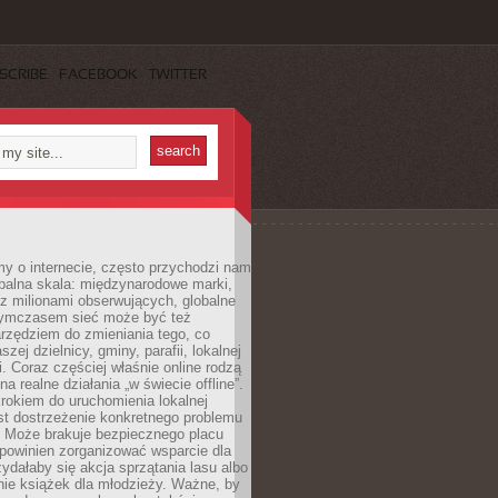
SCRIBE
FACEBOOK
TWITTER
y o internecie, często przychodzi nam
balna skala: międzynarodowe marki,
 z milionami obserwujących, globalne
ymczasem sieć może być też
rzędziem do zmieniania tego, co
aszej dzielnicy, gminy, parafii, lokalnej
. Coraz częściej właśnie online rodzą
a realne działania „w świecie offline”.
rokiem do uruchomienia lokalnej
est dostrzeżenie konkretnego problemu
. Może brakuje bezpiecznego placu
powinien zorganizować wsparcie dla
zydałaby się akcja sprzątania lasu albo
nie książek dla młodzieży. Ważne, by