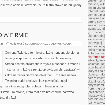
problem był
miejsca, w k
tą można odnieść wrażenie, że to bistro stawia na przyjazny
inni mieszka
Internet uła
pomysłu pie
grupę na Fac
Y
stronę czy n
zebrać opini
wystarczy k
„rozruszać” 
 W FIRMIE
ale potrzebu
zainicjował 
jest więcej 
BEZPIECZEŃSTWO
026
MOŻLIWOŚĆ KOMENTOWANIA
ZOSTAŁA WYŁĄCZONA
kulturalne, s
W
FIRMIE
jedno miejsc
Ochrona Twierdza to miejsce, które koncentruje się na
Tutaj niezwy
platforma t
tematyce spokoju i porządku w sposób rzeczowy.
artykuły, rel
Strona została stworzona z myślą o osobach, firmach i
wolontariusz
przeglądać d
instytucjach, które szukają sprawdzonych rozwiązań w
którym znajd
okolicy. Tak
zakresie zabezpieczenia obiektów. Już sama nazwa
naraz: infor
Twierdza budzi skojarzenia z pewnością, czyli
aktualności)
aktywistami,
ny mają kluczową rolę. Polecam: Poradniki dla
(forum, grup
Firmie. To strona, która może zainteresować zarówno
(prezentacja
inicjatywy).
tne, dla […]
dotarcie do
realny wpływ 