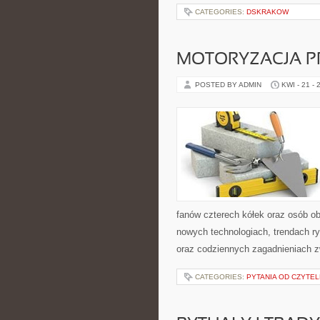
CATEGORIES:
DSKRAKOW
MOTORYZACJA P
POSTED BY ADMIN
KWI - 21 - 
fanów czterech kółek oraz osób ob
nowych technologiach, trendach ry
oraz codziennych zagadnieniach 
CATEGORIES:
PYTANIA OD CZYTE