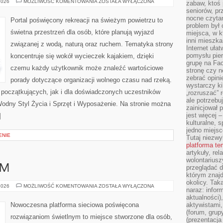
SZLAKI
2026
MOŻLIWOŚĆ KOMENTOWANIA
ZOSTAŁA WYŁĄCZONA
zabaw, ktoś 
I
seniorów, pr
TRASY
WODNE
nocne czyta
Portal poświęcony rekreacji na świeżym powietrzu to
problem był
świetna przestrzeń dla osób, które planują wyjazd
miejsca, w k
inni mieszka
związanej z wodą, naturą oraz ruchem. Tematyka strony
Internet uła
pomysłu pie
koncentruje się wokół wycieczek kajakiem, dzięki
grupę na Fac
czemu każdy użytkownik może znaleźć wartościowe
stronę czy n
zebrać opini
porady dotyczące organizacji wolnego czasu nad rzeką.
wystarczy k
 początkujących, jak i dla doświadczonych uczestników
„rozruszać” 
ale potrzebu
dny Styl Życia i Sprzęt i Wyposażenie. Na stronie można
zainicjował 
jest więcej 
]
kulturalne, s
jedno miejsc
ENIE
Tutaj niezwy
platforma t
artykuły, rel
wolontariusz
AM
przeglądać d
którym znajd
okolicy. Tak
DIY
2026
MOŻLIWOŚĆ KOMENTOWANIA
ZOSTAŁA WYŁĄCZONA
naraz: infor
–
ZRÓB
aktualności)
TO
Nowoczesna platforma sieciowa poświęcona
aktywistami,
SAM
(forum, grup
rozwiązaniom świetlnym to miejsce stworzone dla osób,
(prezentacja