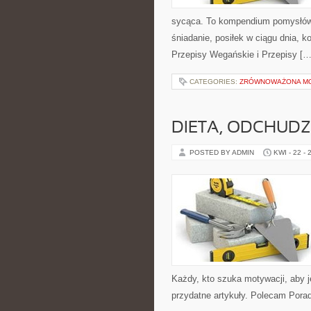
sycąca. To kompendium pomysłów 
śniadanie, posiłek w ciągu dnia, 
Przepisy Wegańskie i Przepisy […
CATEGORIES:
ZRÓWNOWAŻONA M
DIETA, ODCHUDZ
POSTED BY ADMIN
KWI - 22 - 
Każdy, kto szuka motywacji, aby jeś
przydatne artykuły. Polecam Pora