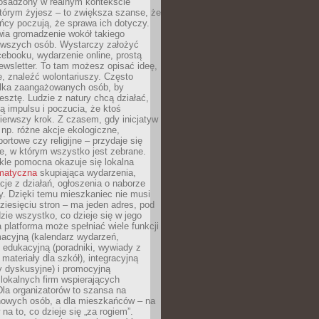
 osadzony w realnym kontekście
tórym żyjesz – to zwiększa szanse, że
ńcy poczują, że sprawa ich dotyczy.
twia gromadzenie wokół takiego
rwszych osób. Wystarczy założyć
ebooku, wydarzenie online, prostą
ewsletter. To tam możesz opisać ideę,
e, znaleźć wolontariuszy. Często
ilka zaangażowanych osób, by
resztę. Ludzie z natury chcą działać,
ją impulsu i poczucia, że ktoś
pierwszy krok. Z czasem, gdy inicjatyw
– np. różne akcje ekologiczne,
portowe czy religijne – przydaje się
e, w którym wszystko jest zebrane.
kle pomocna okazuje się lokalna
ematyczna
skupiająca wydarzenia,
acje z działań, ogłoszenia o naborze
y. Dzięki temu mieszkaniec nie musi
ziesięciu stron – ma jeden adres, pod
zie wszystko, co dzieje się w jego
a platforma może spełniać wiele funkcji
macyjną (kalendarz wydarzeń,
, edukacyjną (poradniki, wywiady z
 materiały dla szkół), integracyjną
y dyskusyjne) i promocyjną
 lokalnych firm wspierających
 Dla organizatorów to szansa na
 nowych osób, a dla mieszkańców – na
na to, co dzieje się „za rogiem”.