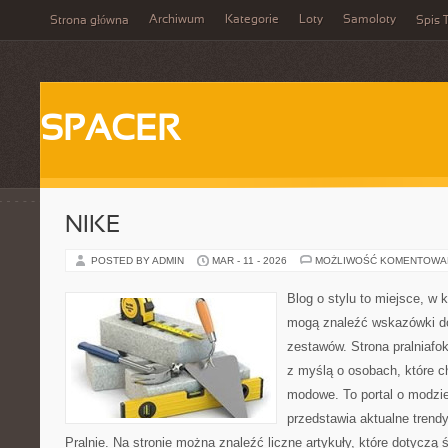
Archiwum
Kategorie
Loty
Samoloty
Strona główna
Spis T
SPACER
NIKE
POSTED BY ADMIN
MAR - 11 - 2026
MOŻLIWOŚĆ KOMENTOWA
Blog o stylu to miejsce, w 
mogą znaleźć wskazówki 
zestawów. Strona pralniafo
z myślą o osobach, które 
modowe. To portal o modzie
przedstawia aktualne trendy
Pralnie. Na stronie można znaleźć liczne artykuły, które dotyczą 