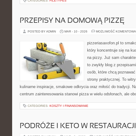
CATEGORIES:
FILETYPES
PRZEPISY NA DOMOWĄ PIZZĘ
POSTED BY ADMIN
MAR - 10 - 2026
MOŻLIWOŚĆ KOMENTOWA
pizzeriasaxofon.pl to smako
który koncentruje się na ku
na pizzy. Już sam charakter
to zwykły blog z przepisami
osób, które chcą poznawać
strony praktycznej. To witr
kulinarne inspiracje, smakowe odkrycia oraz miłość do tradycji. N
centrum zainteresowania stanowi pizza w wielu odsłonach, ale ob
CATEGORIES:
KOSZTY I FINANSOWANIE
PODRÓŻE I KETO W RESTAURACJI