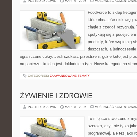
POSTED BY ADMIN
MAR - 9 - 2026
MOŻLIWOŚĆ KOMENTOWAN
FoodForce to sklep ketogen
które chcą jeść niskowęgl
ciągle z czegoś rezygnują.
spotykają się z podejściem
produkty, które wspierają s
tłuszczach, a jednocześni
ograniczone cukry. Jeśli szukasz przestrzeni, gdzie keto jest pros
na papierze, ta idea jest dokładnie o tym. Nowe kategorie na stron
CATEGORIES:
ZAAWANSOWANE TEMATY
ŻYWIENIE I ZDROWIE
POSTED BY ADMIN
MAR - 8 - 2026
MOŻLIWOŚĆ KOMENTOWAN
To miejsce stworzone z myś
szeroko, czyli nie tylko jak
programowej, ale też jako 