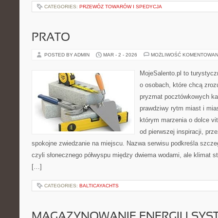
CATEGORIES:
PRZEWÓZ TOWARÓW I SPEDYCJA
PRATO
POSTED BY ADMIN
MAR - 2 - 2026
MOŻLIWOŚĆ KOMENTOWAN
MojeSalento.pl to turystycz
o osobach, które chcą zrozu
pryzmat pocztówkowych kad
prawdziwy rytm miast i mia
którym marzenia o dolce vit
od pierwszej inspiracji, pr
spokojne zwiedzanie na miejscu. Nazwa serwisu podkreśla szczeg
czyli słonecznego półwyspu między dwiema wodami, ale klimat st
[…]
CATEGORIES:
BALTICAYACHTS
MAGAZYNOWANIE ENERGII I SYS