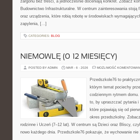
żargonu bez treści, a jednocześnie doceniają konkret. Zobacz ko
Budownictwo Infrastrukturalne. W centrum zainteresowania stoją 
oraz urządzenia, które robią robotę w środowiskach wymagającyc
zapylenia, […]
CATEGORIES:
BLOG
NIEMOWLĘ (0–12 MIESIĘCY)
POSTED BY ADMIN
MAR - 6 - 2026
MOŻLIWOŚĆ KOMENTOWAN
Przedszkole76 to praktyczn
którym temat pociechy przen
codziennym rytmem domu. T
to, by upraszczać pytania i
które pojawiają się od pier
okres przedszkolny. Zobacz
rodzinne i Uczeń (7–12 lat). W centrum są Dzieci oraz Bliscy, czyl
nowo każdego dnia. Przedszkole76 pokazuje, że wychowanie nie