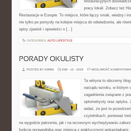
restauracyjnych doświadcze
pracy lokali. Zobacz też His
Restauracje w Europie. To miejsce, które łączy smak, wiedzę i insp
nie tylko po pomysły na kolejne miejsca do odwiedzenia, ale równi
opisy zjawisk i opowieści o […]
CATEGORIES:
AUTO LIFESTYLE
PORADY OKULISTY
POSTED BY ADMIN
KWI - 10 - 2026
MOŻLIWOŚĆ KOMENTOWA
Ta witryna to obszerny blog
narządu wzroku, w którym c
zagadnienia związane z prac
optometrysty oraz optyka. 
widać, że jest to przestrz
czytelnikach, ponieważ treś
na wygodzie patrzenia, jak i na wczesnym wychwytywaniu zaburze
funkcję przewodnika oraz miejsca z praktycznymi wskazówkami, a