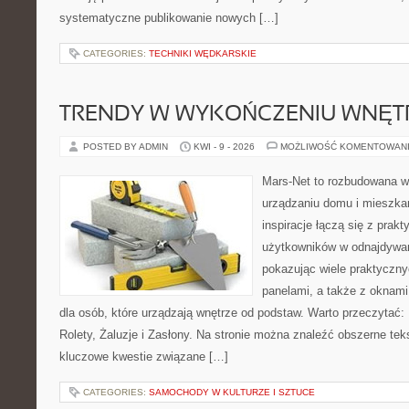
systematyczne publikowanie nowych […]
CATEGORIES:
TECHNIKI WĘDKARSKIE
TRENDY W WYKOŃCZENIU WNĘT
POSTED BY ADMIN
KWI - 9 - 2026
MOŻLIWOŚĆ KOMENTOWAN
Mars-Net to rozbudowana wi
urządzaniu domu i mieszkan
inspiracje łączą się z prak
użytkowników w odnajdywani
pokazując wiele praktyczn
panelami, a także z oknam
dla osób, które urządzają wnętrze od podstaw. Warto przeczytać: R
Rolety, Żaluzje i Zasłony. Na stronie można znaleźć obszerne teks
kluczowe kwestie związane […]
CATEGORIES:
SAMOCHODY W KULTURZE I SZTUCE