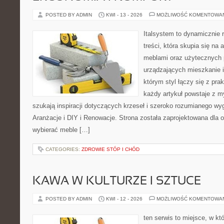
POSTED BY ADMIN
KWI - 13 - 2026
MOŻLIWOŚĆ KOMENTOWA
Italsystem to dynamicznie r
treści, która skupia się na 
meblami oraz użytecznych 
urządzających mieszkanie i
którym styl łączy się z pr
każdy artykuł powstaje z my
szukają inspiracji dotyczących krzeseł i szeroko rozumianego wyg
Aranżacje i DIY i Renowacje. Strona została zaprojektowana dla 
wybierać meble […]
CATEGORIES:
ZDROWIE STÓP I CHÓD
KAWA W KULTURZE I SZTUCE
POSTED BY ADMIN
KWI - 12 - 2026
MOŻLIWOŚĆ KOMENTOWA
ten serwis to miejsce, w kt