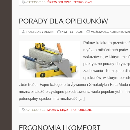
CATEGORIES:
ŚPIEW SOLOWY I ZESPOŁOWY
PORADY DLA OPIEKUNÓW
POSTED BY ADMIN
KWI - 14 - 2026
MOŻLIWOŚĆ KOMENTOWA
Pakawilkolaka to przestrzeń
myślą o miłośnikach psów. 
wskazówek, w którym miłośn
praktyczne porady dotycząc
zachowania. To miejsce dla
opiekunów, w którym poradn
zbiór treści. Fajne kategorie to Żywienie i Smakołyki i Psia Moda 
można znaleźć przystępne przedstawienia wielu popularnych i mni
potencjalny opiekun ma możliwość […]
CATEGORIES:
MAMA W CIĄŻY I PO PORODZIE
ERGONOMIA I KOMFORT