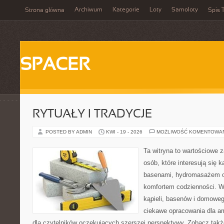
Archiwum
Kategorie
Loty
Samoloty
Strona główna
Spis T
SPACER
RYTUAŁY I TRADYCJE
POSTED BY ADMIN
KWI - 19 - 2026
MOŻLIWOŚĆ KOMENTOWA
Ta witryna to wartościowe 
osób, które interesują się k
basenami, hydromasażem o
komfortem codzienności. Wi
kąpieli, basenów i domowe
ciekawe opracowania dla am
dla czytelników oczekujących szerszej perspektywy. Zobacz takż