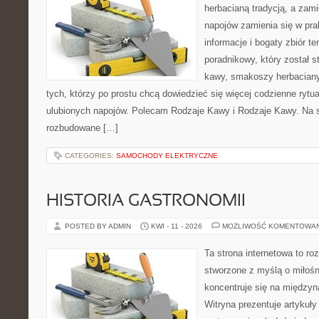
herbacianą tradycją, a zam
napojów zamienia się w pra
informacje i bogaty zbiór te
poradnikowy, który został 
kawy, smakoszy herbaciany
tych, którzy po prostu chcą dowiedzieć się więcej codzienne ryt
ulubionych napojów. Polecam Rodzaje Kawy i Rodzaje Kawy. Na 
rozbudowane […]
CATEGORIES:
SAMOCHODY ELEKTRYCZNE
HISTORIA GASTRONOMII
POSTED BY ADMIN
KWI - 11 - 2026
MOŻLIWOŚĆ KOMENTOWA
Ta strona internetowa to r
stworzone z myślą o miłośni
koncentruje się na międzyna
Witryna prezentuje artykuły