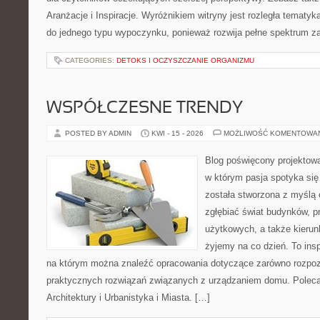
Aranżacje i Inspiracje. Wyróżnikiem witryny jest rozległa tematyk
do jednego typu wypoczynku, ponieważ rozwija pełne spektrum z
CATEGORIES:
DETOKS I OCZYSZCZANIE ORGANIZMU
WSPÓŁCZESNE TRENDY
POSTED BY ADMIN
KWI - 15 - 2026
MOŻLIWOŚĆ KOMENTOWA
Blog poświęcony projektowan
w którym pasja spotyka si
została stworzona z myślą 
zgłębiać świat budynków, p
użytkowych, a także kierun
żyjemy na co dzień. To ins
na którym można znaleźć opracowania dotyczące zarówno rozpozn
praktycznych rozwiązań związanych z urządzaniem domu. Poleca
Architektury i Urbanistyka i Miasta. […]