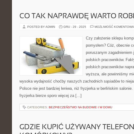
CO TAK NAPRAWDĘ WARTO ROBI
POSTED BY ADMIN
GRU - 29 - 2025
MOŻLIWOŚĆ KOMENTOWA
Czy założenie sklepu komp
pomysłem? Cóż, obecnie c
poruszanym zagadnieniem j
polskich pracowników. Fakt
polskich pracowników napr
wyższa, ale powinniśmy mi
wysoka wydajność choćby naszych zachodnich sąsiadów to niejak
Polsce nie jest bardziej leniwa, niż fryzjerka w berlińskim salonie
fryzjerka bierze sporo więcej za […]
CATEGORIES:
BEZPIECZEŃSTWO NA BUDOWIE I W DOMU
GDZIE KUPIĆ UŻYWANY TELEFO