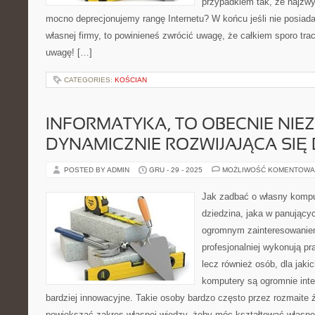
przypadkiem tak, że najzwy
mocno deprecjonujemy rangę Internetu? W końcu jeśli nie posiada
własnej firmy, to powinieneś zwrócić uwagę, że całkiem sporo tra
uwagę! […]
CATEGORIES:
KOŚCIAN
INFORMATYKA, TO OBECNIE NIE
DYNAMICZNIE ROZWIJAJĄCA SIĘ 
POSTED BY ADMIN
GRU - 29 - 2025
MOŻLIWOŚĆ KOMENTOWA
Jak zadbać o własny kompu
dziedzina, jaka w panujący
ogromnym zainteresowaniem 
profesjonalniej wykonują pr
lecz również osób, dla jakic
komputery są ogromnie inte
bardziej innowacyjne. Takie osoby bardzo często przez rozmaite ź
powiększać zakres własnej wiedzy, żeby móc kształtować własne 