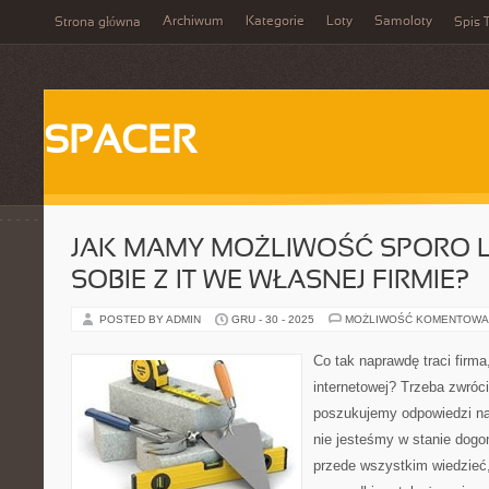
Archiwum
Kategorie
Loty
Samoloty
Strona główna
Spis T
SPACER
JAK MAMY MOŻLIWOŚĆ SPORO LE
SOBIE Z IT WE WŁASNEJ FIRMIE?
POSTED BY ADMIN
GRU - 30 - 2025
MOŻLIWOŚĆ KOMENTOWA
Co tak naprawdę traci firma
internetowej? Trzeba zwróci
poszukujemy odpowiedzi na 
nie jesteśmy w stanie dogo
przede wszystkim wiedzieć,