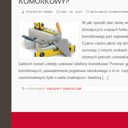
KOMÓRKOWY?
POSTED BY ADMIN
GRU - 28 - 2025
MOŻLIWOŚĆ KOMENTOWA
W jaki sposób słać taniej 
dzisiejszych czasach funkc
komórkowego jest naprawdę 
Czemu ciężko jakoś się dzi
rozmowy z innymi osobami j
istotnych potrzeb człowiek
ludzkich istnień zdołały uratować telefony komórkowe! Przecież g
komórkowych, powiadomienie pogotowia ratunkowego o m.in. ci
samochodowym było o wiele trudniejsze i bardziej […]
CATEGORIES:
PREZENTY ŚWIĄTECZNE