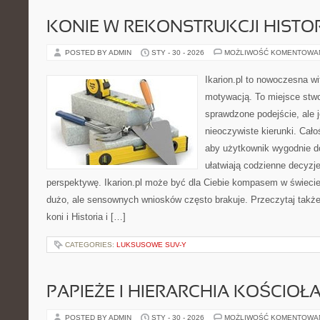
KONIE W REKONSTRUKCJI HISTO
POSTED BY ADMIN
STY - 30 - 2026
MOŻLIWOŚĆ KOMENTOWA
Ikarion.pl to nowoczesna wi
motywacją. To miejsce stwo
sprawdzone podejście, ale
nieoczywiste kierunki. Cał
aby użytkownik wygodnie doc
ułatwiają codzienne decyzje
perspektywę. Ikarion.pl może być dla Ciebie kompasem w świecie,
dużo, ale sensownych wniosków często brakuje. Przeczytaj także
koni i Historia i […]
CATEGORIES:
LUKSUSOWE SUV-Y
PAPIEŻE I HIERARCHIA KOŚCIOŁ
POSTED BY ADMIN
STY - 30 - 2026
MOŻLIWOŚĆ KOMENTOWA