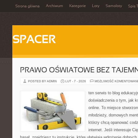
Archiwum
Kategorie
Loty
Samoloty
Strona główna
Spis T
SPACER
PRAWO OŚWIATOWE BEZ TAJEMN
POSTED BY ADMIN
LUT - 7 - 2026
MOŻLIWOŚĆ KOMENTOWAN
ten serwis to blog edukacyj
doświadczenia o tym, jak k
online. To miejsce stworzon
młodzieży, domowych mento
którzy chcą opanować codz
internet. Jeśli interesuje C
haseł, znajdziesz tu instrukcje, które ułatwiają wdrożenie dobry