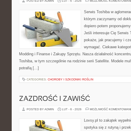
POSTED BY ADMIN
LUT - 6 - 2026
MOŻLIWOŚĆ KOMENTOWAN
Serwis Toshiba w aglomeracj
którym zaczynamy od dokład
dopiero potem proponujemy
Jeśli interesuje Cię Serwis
pokaże, jak pracujemy i cz
wymagać. Ciekawe kategori
Modding i Finanse i Zakupy Sprzętu. Nasza działalność koncentru
Toshiba, w tym szczególnie na rodzinie serii Satellite. Modele mu
potrafią […]
CATEGORIES:
CHOROBY I SZKODNIKI ROŚLIN
ZAZDROŚĆ I ZAWIŚĆ
POSTED BY ADMIN
LUT - 6 - 2026
MOŻLIWOŚĆ KOMENTOWAN
Lovsy.pl to zakątek wypełn
spotyka się z rutyną i prz