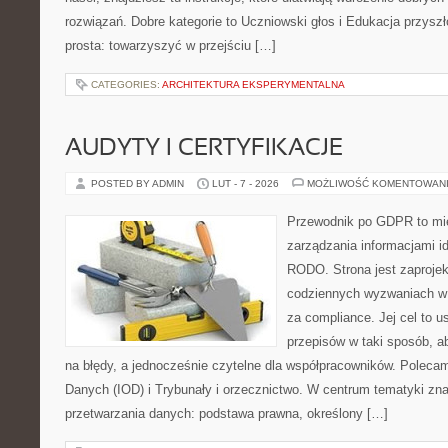
rozwiązań. Dobre kategorie to Uczniowski głos i Edukacja przyszło
prosta: towarzyszyć w przejściu […]
CATEGORIES:
ARCHITEKTURA EKSPERYMENTALNA
AUDYTY I CERTYFIKACJE
POSTED BY ADMIN
LUT - 7 - 2026
MOŻLIWOŚĆ KOMENTOWAN
Przewodnik po GDPR to mie
zarządzania informacjami i
RODO. Strona jest zaproje
codziennych wyzwaniach w f
za compliance. Jej cel to 
przepisów w taki sposób, a
na błędy, a jednocześnie czytelne dla współpracowników. Poleca
Danych (IOD) i Trybunały i orzecznictwo. W centrum tematyki znaj
przetwarzania danych: podstawa prawna, określony […]