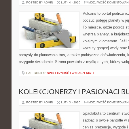
POSTED BY ADMIN
LUT - 4 - 2026
MOŻLIWOŚĆ KOMENTOWAN
Vulcans to portal podróżnic
poczuć potęgę planety w jej 
To miejsce, gdzie podróż st
wnętrza planety, a krajobr
kolejnym kilometrem. Jeśli 
wyrzuty gorącej wody oraz 
pomysły do planowania tras, a także praktyczne doświadczenia, 
przygodę świadomie. Strona powstała z myślą o tych, którzy wol
CATEGORIES:
SPOŁECZNOŚĆ I WYDARZENIA IT
KOLEKCJONERZY I PASJONACI 
POSTED BY ADMIN
LUT - 3 - 2026
MOŻLIWOŚĆ KOMENTOWAN
Spadlabuta to centrum stwo
zadbać o swoje pantofle w 
cenisz prezencję, wygodę i