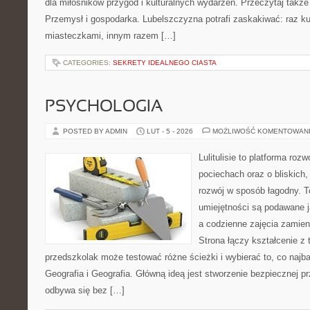
dla miłośników przygód i kulturalnych wydarzeń. Przeczytaj także
Przemysł i gospodarka. Lubelszczyzna potrafi zaskakiwać: raz k
miasteczkami, innym razem […]
CATEGORIES:
SEKRETY IDEALNEGO CIASTA
PSYCHOLOGIA
POSTED BY ADMIN
LUT - 5 - 2026
MOŻLIWOŚĆ KOMENTOWAN
Lulitulisie to platforma ro
pociechach oraz o bliskich,
rozwój w sposób łagodny. T
umiejętności są podawane 
a codzienne zajęcia zamieni
Strona łączy kształcenie z
przedszkolak może testować różne ścieżki i wybierać to, co najb
Geografia i Geografia. Główną ideą jest stworzenie bezpiecznej pr
odbywa się bez […]