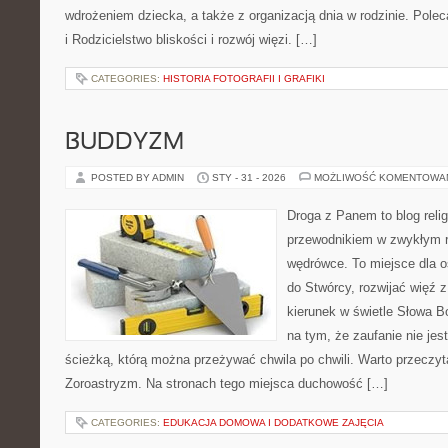
wdrożeniem dziecka, a także z organizacją dnia w rodzinie. Pol
i Rodzicielstwo bliskości i rozwój więzi. […]
CATEGORIES:
HISTORIA FOTOGRAFII I GRAFIKI
BUDDYZM
POSTED BY ADMIN
STY - 31 - 2026
MOŻLIWOŚĆ KOMENTOWA
Droga z Panem to blog relig
przewodnikiem w zwykłym r
wędrówce. To miejsce dla os
do Stwórcy, rozwijać więź
kierunek w świetle Słowa Bo
na tym, że zaufanie nie jes
ścieżką, którą można przeżywać chwila po chwili. Warto przeczyt
Zoroastryzm. Na stronach tego miejsca duchowość […]
CATEGORIES:
EDUKACJA DOMOWA I DODATKOWE ZAJĘCIA