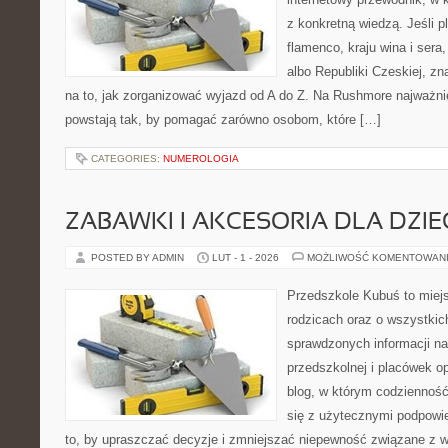
z konkretną wiedzą. Jeśli p
flamenco, kraju wina i sera,
albo Republiki Czeskiej, zn
na to, jak zorganizować wyjazd od A do Z. Na Rushmore najważnie
powstają tak, by pomagać zarówno osobom, które […]
CATEGORIES:
NUMEROLOGIA
ZABAWKI I AKCESORIA DLA DZIE
POSTED BY ADMIN
LUT - 1 - 2026
MOŻLIWOŚĆ KOMENTOWAN
Przedszkole Kubuś to miej
rodzicach oraz o wszystkich
sprawdzonych informacji na
przedszkolnej i placówek o
blog, w którym codzienność
się z użytecznymi podpowie
to, by upraszczać decyzje i zmniejszać niepewność związane z 