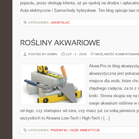
pojazdu, przez obsługę klienta, aż po spokój na drodze i opłacal
Auta elektryczne i Samochody hybrydowe. Ten blog opisuje taxi n
CATEGORIES:
JAKWYSLAC
ROŚLINY AKWARIOWE
POSTED BY ADMIN
LUT - 2 - 2026
MOŻLIWOŚĆ KOMENTOWAN
Akwa-Pro to blog akwaryst
akwarystyczna jest pokazan
miejsce dla osób, które ch
zbędnego zadęcia, za to z
kroki. Strona skupia się n
swoje akwarium roślinne w s
od tego, czy startujesz od zera, czy masz już za sobą pierwsze p
wszystkich to Akwaria Low-Tech i High-Tech i […]
CATEGORIES:
PRZEMYSŁ I DUŻE INWESTYCJE