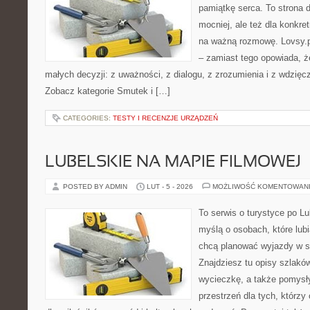
pamiątkę serca. To strona d
mocniej, ale też dla konkre
na ważną rozmowę. Lovsy.pl
– zamiast tego opowiada, ż
małych decyzji: z uważności, z dialogu, z zrozumienia i z wdzięc
Zobacz kategorie Smutek i […]
CATEGORIES:
TESTY I RECENZJE URZĄDZEŃ
LUBELSKIE NA MAPIE FILMOWEJ
POSTED BY ADMIN
LUT - 5 - 2026
MOŻLIWOŚĆ KOMENTOWAN
To serwis o turystyce po L
myślą o osobach, które lub
chcą planować wyjazdy w s
Znajdziesz tu opisy szlaków
wycieczkę, a także pomysły
przestrzeń dla tych, którzy