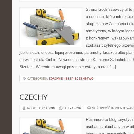
Strona Godziszewscy.pl to 
o osobach, które interesuje 
skup złota w Zamościu i oko
tematyczny, w którym łączą
z konkretnymi wskazówkam
szukasz czytelnego przewo
jubilerskich, chcesz lepiej zrozumieć parametry kruszcu albo pla
serwis jest dla Ciebie. Nowości na stronie Kamienie Szlachetne i
Biżuterii. W centrum uwagi pozostaje estetyka oraz […]
CATEGORIES:
ZDROWIE I BEZPIECZEŃSTWO
CZECHY
POSTED BY ADMIN
LUT - 1 - 2026
MOŻLIWOŚĆ KOMENTOWAN
Rushmore to blog turystycz
osobach zakochanych w od
internetowy przewodnik, w 