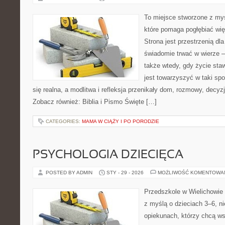
To miejsce stworzone z myś
które pomaga pogłębiać wię
Strona jest przestrzenią dla
świadomie trwać w wierze – 
także wtedy, gdy życie staw
jest towarzyszyć w taki sp
się realna, a modlitwa i refleksja przenikały dom, rozmowy, decyzj
Zobacz również: Biblia i Pismo Święte […]
CATEGORIES:
MAMA W CIĄŻY I PO PORODZIE
PSYCHOLOGIA DZIECIĘCA
POSTED BY ADMIN
STY - 29 - 2026
MOŻLIWOŚĆ KOMENTOWA
Przedszkole w Wielichowie 
z myślą o dzieciach 3–6, n
opiekunach, którzy chcą ws