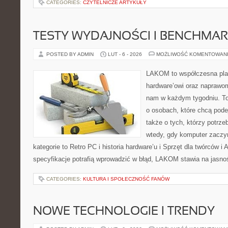
CATEGORIES:
CZYTELNICZE ARTYKUŁY
TESTY WYDAJNOŚCI I BENCHMAR
POSTED BY ADMIN
LUT - 6 - 2026
MOŻLIWOŚĆ KOMENTOWAN
LAKOM to współczesna pla
hardware’owi oraz naprawom
nam w każdym tygodniu. To
o osobach, które chcą pode
także o tych, którzy potrz
wtedy, gdy komputer zaczy
kategorie to Retro PC i historia hardware’u i Sprzęt dla twórców i
specyfikacje potrafią wprowadzić w błąd, LAKOM stawia na jasnoś
CATEGORIES:
KULTURA I SPOŁECZNOŚĆ FANÓW
NOWE TECHNOLOGIE I TRENDY