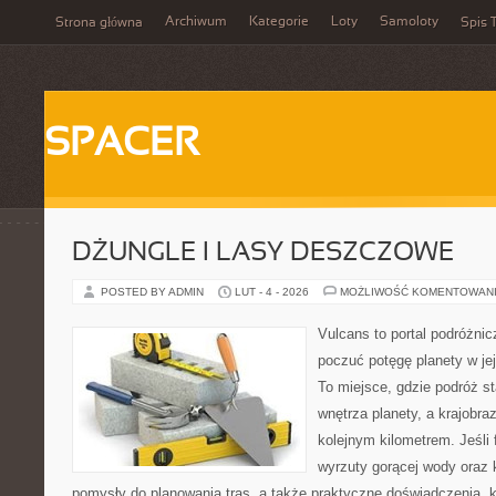
Archiwum
Kategorie
Loty
Samoloty
Strona główna
Spis T
SPACER
DŻUNGLE I LASY DESZCZOWE
POSTED BY ADMIN
LUT - 4 - 2026
MOŻLIWOŚĆ KOMENTOWAN
Vulcans to portal podróżnic
poczuć potęgę planety w jej 
To miejsce, gdzie podróż st
wnętrza planety, a krajobr
kolejnym kilometrem. Jeśli 
wyrzuty gorącej wody oraz 
pomysły do planowania tras, a także praktyczne doświadczenia, 