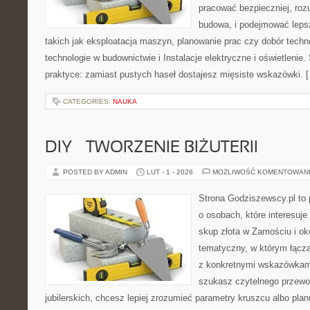
pracować bezpieczniej, roz
budowa, i podejmować leps
takich jak eksploatacja maszyn, planowanie prac czy dobór tech
technologie w budownictwie i Instalacje elektryczne i oświetlenie.
praktyce: zamiast pustych haseł dostajesz mięsiste wskazówki. 
CATEGORIES:
NAUKA
DIY – TWORZENIE BIŻUTERII
POSTED BY ADMIN
LUT - 1 - 2026
MOŻLIWOŚĆ KOMENTOWAN
Strona Godziszewscy.pl to 
o osobach, które interesuje 
skup złota w Zamościu i oko
tematyczny, w którym łączą
z konkretnymi wskazówkam
szukasz czytelnego przewo
jubilerskich, chcesz lepiej zrozumieć parametry kruszcu albo pla