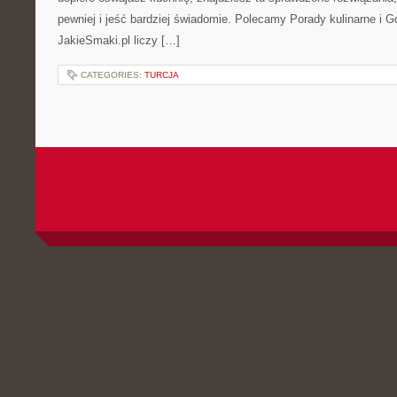
pewniej i jeść bardziej świadomie. Polecamy Porady kulinarne i 
JakieSmaki.pl liczy […]
CATEGORIES:
TURCJA