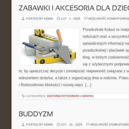
ZABAWKI I AKCESORIA DLA DZIE
POSTED BY ADMIN
LUT - 1 - 2026
MOŻLIWOŚĆ KOMENTOWAN
Przedszkole Kubuś to miej
rodzicach oraz o wszystkich
sprawdzonych informacji na
przedszkolnej i placówek o
blog, w którym codzienność
się z użytecznymi podpowie
to, by upraszczać decyzje i zmniejszać niepewność związane z 
wdrożeniem dziecka, a także z organizacją dnia w rodzinie. Pol
i Rodzicielstwo bliskości i rozwój więzi. […]
CATEGORIES:
HISTORIA FOTOGRAFII I GRAFIKI
BUDDYZM
POSTED BY ADMIN
STY - 31 - 2026
MOŻLIWOŚĆ KOMENTOWA