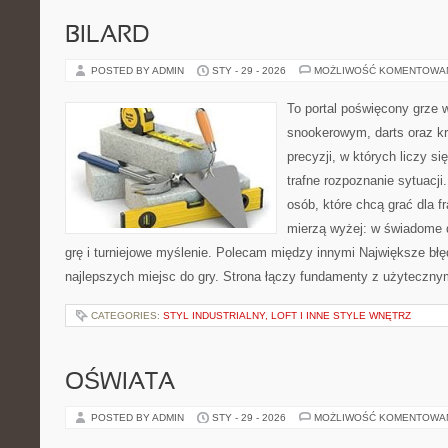
BILARD
POSTED BY ADMIN
STY - 29 - 2026
MOŻLIWOŚĆ KOMENTOWA
To portal poświęcony grze 
snookerowym, darts oraz k
precyzji, w których liczy s
trafne rozpoznanie sytuacji
osób, które chcą grać dla fr
mierzą wyżej: w świadome 
grę i turniejowe myślenie. Polecam między innymi Największe błęd
najlepszych miejsc do gry. Strona łączy fundamenty z użyteczny
CATEGORIES:
STYL INDUSTRIALNY, LOFT I INNE STYLE WNĘTRZ
OŚWIATA
POSTED BY ADMIN
STY - 29 - 2026
MOŻLIWOŚĆ KOMENTOWA