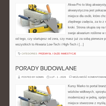
Akwa-Pro to blog akwaryst
akwarystyczna jest pokazan
miejsce dla osób, które ch
zbędnego zadęcia, za to z
kroki. Strona skupia się n
swoje akwarium roślinne w s
od tego, czy startujesz od zera, czy masz już za sobą pierwsze p
wszystkich to Akwaria Low-Tech i High-Tech i […]
CATEGORIES:
PRZEMYSŁ I DUŻE INWESTYCJE
PORADY BUDOWLANE
POSTED BY ADMIN
LUT - 1 - 2026
MOŻLIWOŚĆ KOMENTOWAN
Kursy Marko to portal branż
wózków widłowych, sprzętu
modernizacji w jedną, spójn
miejsce stworzone z myślą 