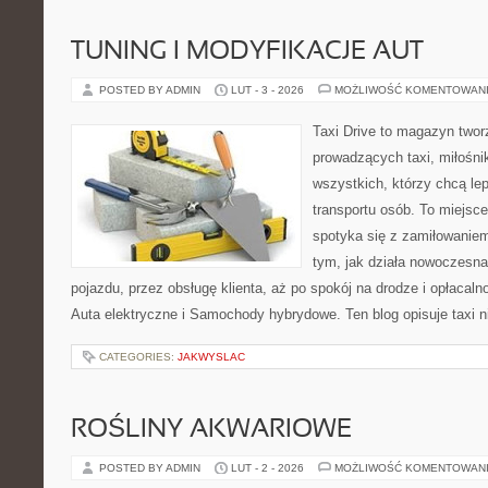
TUNING I MODYFIKACJE AUT
POSTED BY ADMIN
LUT - 3 - 2026
MOŻLIWOŚĆ KOMENTOWAN
Taxi Drive to magazyn twor
prowadzących taxi, miłośn
wszystkich, którzy chcą le
transportu osób. To miejsc
spotyka się z zamiłowaniem
tym, jak działa nowoczesn
pojazdu, przez obsługę klienta, aż po spokój na drodze i opłacal
Auta elektryczne i Samochody hybrydowe. Ten blog opisuje taxi n
CATEGORIES:
JAKWYSLAC
ROŚLINY AKWARIOWE
POSTED BY ADMIN
LUT - 2 - 2026
MOŻLIWOŚĆ KOMENTOWAN