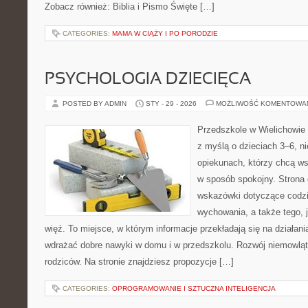
Zobacz również: Biblia i Pismo Święte […]
CATEGORIES:
MAMA W CIĄŻY I PO PORODZIE
PSYCHOLOGIA DZIECIĘCA
POSTED BY ADMIN
STY - 29 - 2026
MOŻLIWOŚĆ KOMENTOWA
Przedszkole w Wielichowie 
z myślą o dzieciach 3–6, n
opiekunach, którzy chcą ws
w sposób spokojny. Strona
wskazówki dotyczące codzi
wychowania, a także tego,
więź. To miejsce, w którym informacje przekładają się na działani
wdrażać dobre nawyki w domu i w przedszkolu. Rozwój niemowląt o 
rodziców. Na stronie znajdziesz propozycje […]
CATEGORIES:
OPROGRAMOWANIE I SZTUCZNA INTELIGENCJA