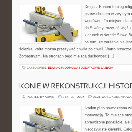
Droga z Panem to blog relig
przewodnikiem w zwykłym r
wędrówce. To miejsce dla os
do Stwórcy, rozwijać więź
kierunek w świetle Słowa Bo
na tym, że zaufanie nie jes
ścieżką, którą można przeżywać chwila po chwili. Warto przeczyt
Zoroastryzm. Na stronach tego miejsca duchowość […]
CATEGORIES:
EDUKACJA DOMOWA I DODATKOWE ZAJĘCIA
KONIE W REKONSTRUKCJI HISTO
POSTED BY ADMIN
STY - 30 - 2026
MOŻLIWOŚĆ KOMENTOWA
Ikarion.pl to nowoczesna wi
motywacją. To miejsce stwo
sprawdzone podejście, ale
nieoczywiste kierunki. Cał