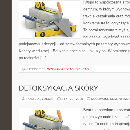
IWspo to współczesna stro
centrum, w którym wychowa
trakcie kształcenia oraz r
konkretne treści dotyczące
To portal tworzony z myślą 
nauczanie, wyjaśniać zasa
podejmowaniu decyzji – od spraw formalnych po tematy wychowa
Kariery w edukacji i Edukacja specjalna i inkluzyjna. W praktyce 
po realności […]
CATEGORIES:
WYZWANIA I DETOKSY KETO
DETOKSYKACJA SKÓRY
POSTED BY ADMIN
STY - 28 - 2026
MOŻLIWOŚĆ KOMENTOWA
Beat the boredom to przest
rozproszyć nudę i zamienić
rytuał. To centrum inspirac