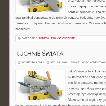
oraz kolorach do manicure.
chcesz lepiej rozumieć rece
bardziej świadomie, znajdzi
oraz rankingi dopasowane do różnych potrzeb, budżetów i stylów.
Demakijaż i Higiena i Bezpieczeństwo w Kosmetyce. W świecie b
nadmiarem. […]
CATEGORIES:
PODATKI I FINANSE OSOBISTE
KUCHNIE ŚWIATA
POSTED BY ADMIN
STY - 28 - 2026
MOŻLIWOŚĆ KOMENTOWA
JakieSmaki.pl to kulinarny s
by upraszczać codzienne g
posiłki w smaczne momenty.
przepisy spotykają się z pr
przestaje być obowiązkiem, 
Niezależnie od tego, czy go
dopiero oswajasz kuchnię, znajdziesz tu sprawdzone rozwiązania