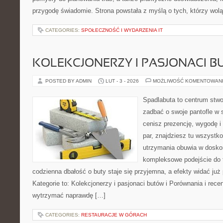
przygodę świadomie. Strona powstała z myślą o tych, którzy wol
CATEGORIES:
SPOŁECZNOŚĆ I WYDARZENIA IT
KOLEKCJONERZY I PASJONACI 
POSTED BY ADMIN
LUT - 3 - 2026
MOŻLIWOŚĆ KOMENTOWAN
Spadlabuta to centrum stwo
zadbać o swoje pantofle w 
cenisz prezencję, wygodę i
par, znajdziesz tu wszystko
utrzymania obuwia w dosko
kompleksowe podejście do 
codzienna dbałość o buty staje się przyjemna, a efekty widać już
Kategorie to: Kolekcjonerzy i pasjonaci butów i Porównania i recen
wytrzymać naprawdę […]
CATEGORIES:
RESTAURACJE W GÓRACH