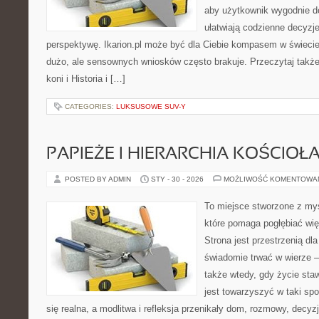
aby użytkownik wygodnie doc
ułatwiają codzienne decyzje
perspektywę. Ikarion.pl może być dla Ciebie kompasem w świecie,
dużo, ale sensownych wniosków często brakuje. Przeczytaj także
koni i Historia i […]
CATEGORIES:
LUKSUSOWE SUV-Y
PAPIEŻE I HIERARCHIA KOŚCIOŁ
POSTED BY ADMIN
STY - 30 - 2026
MOŻLIWOŚĆ KOMENTOWA
To miejsce stworzone z myś
które pomaga pogłębiać wię
Strona jest przestrzenią dla
świadomie trwać w wierze – 
także wtedy, gdy życie staw
jest towarzyszyć w taki sp
się realna, a modlitwa i refleksja przenikały dom, rozmowy, decyzj