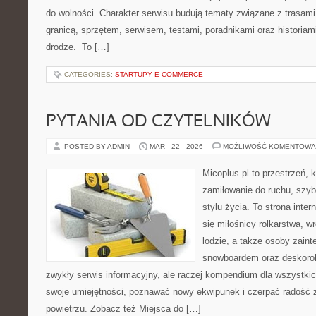
do wolności. Charakter serwisu budują tematy związane z trasam
granicą, sprzętem, serwisem, testami, poradnikami oraz historiam
drodze. To […]
CATEGORIES:
STARTUPY E-COMMERCE
PYTANIA OD CZYTELNIKÓW
POSTED BY ADMIN
MAR - 22 - 2026
MOŻLIWOŚĆ KOMENTOWA
Micoplus.pl to przestrzeń, 
zamiłowanie do ruchu, szy
stylu życia. To strona inter
się miłośnicy rolkarstwa, w
lodzie, a także osoby zain
snowboardem oraz deskorolk
zwykły serwis informacyjny, ale raczej kompendium dla wszystkic
swoje umiejętności, poznawać nowy ekwipunek i czerpać radość
powietrzu. Zobacz też Miejsca do […]