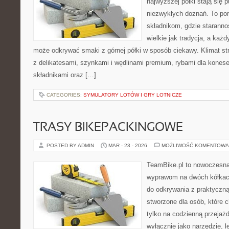
najwyższej półki stają się 
niezwykłych doznań. To po
składnikom, gdzie starann
wielkie jak tradycja, a każ
może odkrywać smaki z górnej półki w sposób ciekawy. Klimat st
z delikatesami, szynkami i wędlinami premium, rybami dla kones
składnikami oraz […]
CATEGORIES:
SYMULATORY LOTÓW I GRY LOTNICZE
TRASY BIKEPACKINGOWE
POSTED BY ADMIN
MAR - 23 - 2026
MOŻLIWOŚĆ KOMENTOWA
TeamBike.pl to nowoczesna
wyprawom na dwóch kółkach
do odkrywania z praktyczną
stworzone dla osób, które 
tylko na codzienną przejażd
wyłącznie jako narzędzie, l