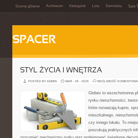
Archiwum
Kategorie
Loty
Samoloty
Strona główna
Spis T
SPACER
STYL ŻYCIA I WNĘTRZA
POSTED BY ADMIN
MAR - 28 - 2026
MOŻLIWOŚĆ KOMENTOWA
Globex to wszechstronna p
rynku nieruchomości, twor
które rozważają kupno, spr
mieszkalnego, nieruchomości
czy innego lokalu. To miejs
poszukują praktycznych info
zrozumieć mechanizmy rynku oraz podejmować świadome decyzj