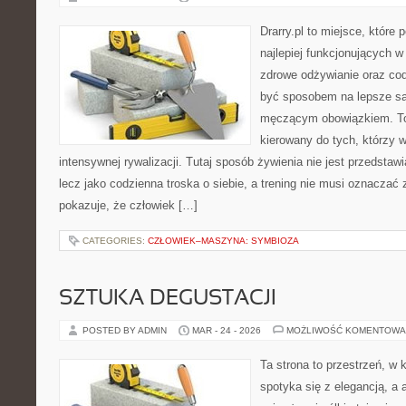
Drarry.pl to miejsce, które
najlepiej funkcjonujących w
zdrowe odżywianie oraz co
być sposobem na lepsze sa
męczącym obowiązkiem. To 
kierowany do tych, którzy 
intensywnej rywalizacji. Tutaj sposób żywienia nie jest przedsta
lecz jako codzienna troska o siebie, a trening nie musi oznaczać z
pokazuje, że człowiek […]
CATEGORIES:
CZŁOWIEK–MASZYNA: SYMBIOZA
SZTUKA DEGUSTACJI
POSTED BY ADMIN
MAR - 24 - 2026
MOŻLIWOŚĆ KOMENTOWA
Ta strona to przestrzeń, w 
spotyka się z elegancją, a