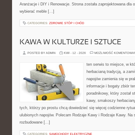
Aranżacje i DIY i Renowacje. Strona została zaprojektowana dla 
wybierać meble […]
CATEGORIES:
ZDROWIE STÓP I CHÓD
KAWA W KULTURZE I SZTUCE
POSTED BY ADMIN
KWI - 12 - 2026
MOŻLIWOŚĆ KOMENTOWA
ten serwis to miejsce, w kt
herbacianą tradycją, a zam
napojów zamienia się w pra
informacje i bogaty zbiór te
poradnikowy, który został 
kawy, smakoszy herbaciany
tych, którzy po prostu chcą dowiedzieć się więcej codzienne ryt
ulubionych napojów. Polecam Rodzaje Kawy i Rodzaje Kawy. Na 
rozbudowane […]
CATEGORIES:
SAMOCHODY ELEKTRYCZNE