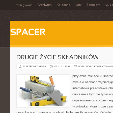
Archiwum
Kategorie
Loty
Samoloty
Strona główna
Spis T
SPACER
DRUGIE ŻYCIE SKŁADNIKÓW
POSTED BY ADMIN
MAJ - 4 - 2026
MOŻLIWOŚĆ KOMENTOWAN
przyjazne miejsce kulinarne
myślą o osobach wybierają
internetowa przedstawia cha
dania mają być nie tylko ap
dopasowane do codziennego
wizytówka, która może zain
poszukujących miejsca na obiad. Polecam Przepisy Zero-Waste i