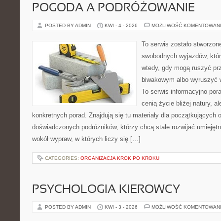
POGODA A PODRÓŻOWANIE
POSTED BY ADMIN
KWI - 4 - 2026
MOŻLIWOŚĆ KOMENTOWAN
To serwis zostało stworzon
swobodnych wyjazdów, które 
wtedy, gdy mogą ruszyć pr
biwakowym albo wyruszyć 
To serwis informacyjno-pora
cenią życie bliżej natury, a
konkretnych porad. Znajdują się tu materiały dla początkujących o
doświadczonych podróżników, którzy chcą stale rozwijać umiejętn
wokół wypraw, w których liczy się […]
CATEGORIES:
ORGANIZACJA KROK PO KROKU
PSYCHOLOGIA KIEROWCY
POSTED BY ADMIN
KWI - 3 - 2026
MOŻLIWOŚĆ KOMENTOWAN