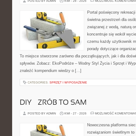
POSTED BY ADMIN
KWI - 28 - 2026
MOŻLIWOŚĆ KOMENTOWA
Portal poświęcony rekreacj
świetna przestrzeń dla osób
związanej z wodą, naturą o
koncentruje się wokół wyci
czemu każdy użytkownik m
porady dotyczące organizac
To miejsce stworzone zarówno dla początkujących, jak i dla doś
spływów. Zobacz: EkoPodróże – Wodny Styl Życia i Sprzęt i Wyp
znaleźć kompendium wiedzy o […]
CATEGORIES:
SPRZĘT I WYPOSAŻENIE
DIY – ZRÓB TO SAM
POSTED BY ADMIN
KWI - 27 - 2026
MOŻLIWOŚĆ KOMENTOWA
Nowoczesna platforma sie
rozwiązaniom świetlnym to 