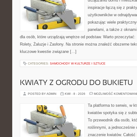
urządzaniu domu i mieszkan
inspiracje łączą się z prak
użytkowników w odnajdywani
pokazując wiele praktyczn
panelami, a także z oknam
dla osób, które urządzają wnętrze od podstaw. Warto przeczytać: R
Rolety, Żaluzje i Zasłony. Na stronie można znaleźć obszerne teks
kluczowe kwestie związane […]
CATEGORIES:
SAMOCHODY W KULTURZE I SZTUCE
KWIATY Z OGRODU DO BUKIETU
POSTED BY ADMIN
KWI - 8 - 2026
MOŻLIWOŚĆ KOMENTOWAN
Ta platforma to serwis, w k
kwiatów spotyka się z subt
To przewodnik dla osób, któ
roślinnymi, a jednocześnie 
znaczenie kwiatów. Całość 