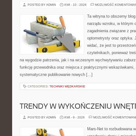
POSTED BY ADMIN
KWI - 10 - 2026
MOŻLIWOŚĆ KOMENTOWA
Ta witryna to obszerny blog
narządu wzroku, w którym c
zagadnienia związane z prac
optometrysty oraz optyka. 
widać, że jest to przestrz
czytelnikach, ponieważ treś
na wygodzie patrzenia, jak i na wczesnym wychwytywaniu zaburze
funkcję przewodnika oraz miejsca z praktycznymi wskazówkami, a
systematyczne publikowanie nowych […]
CATEGORIES:
TECHNIKI WĘDKARSKIE
TRENDY W WYKOŃCZENIU WNĘT
POSTED BY ADMIN
KWI - 9 - 2026
MOŻLIWOŚĆ KOMENTOWAN
Mars-Net to rozbudowana wi