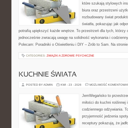
które szukają stylowych ins
biura oraz przestrzeni użyt
rozbudowany świat produkt
światła, pokazując jak odp
potrafią upiększyć każde wnętrze. To przestrzeń dla tych, którzy 
jednocześnie zwracają uwagę na solidność wykonania i codzienny
Polecam: Poradniki o Oświetleniu i DIY – Zrób to Sam. Na stroni
CATEGORIES:
ZWIĄZKI A ZDROWIE PSYCHICZNE
KUCHNIE ŚWIATA
POSTED BY ADMIN
KWI - 23 - 2026
MOŻLIWOŚĆ KOMENTOWA
JemWegańsko to przestrzeń,
miłości do kuchni roślinnej
codziennego odżywiania. To 
przyjemność jedzenia spoty
receptury pokazują, że jadł