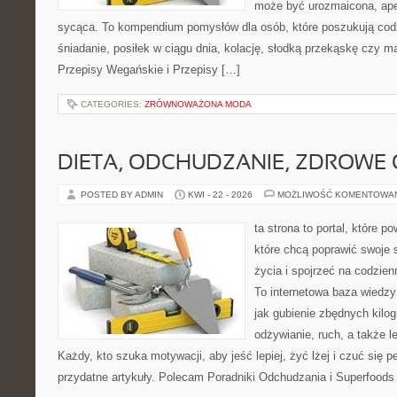
może być urozmaicona, ape
sycąca. To kompendium pomysłów dla osób, które poszukują cod
śniadanie, posiłek w ciągu dnia, kolację, słodką przekąskę czy m
Przepisy Wegańskie i Przepisy […]
CATEGORIES:
ZRÓWNOWAŻONA MODA
DIETA, ODCHUDZANIE, ZDROWE
POSTED BY ADMIN
KWI - 22 - 2026
MOŻLIWOŚĆ KOMENTOWA
ta strona to portal, które 
które chcą poprawić swoje 
życia i spojrzeć na codzie
To internetowa baza wiedz
jak gubienie zbędnych kil
odżywianie, ruch, a także 
Każdy, kto szuka motywacji, aby jeść lepiej, żyć lżej i czuć się pe
przydatne artykuły. Polecam Poradniki Odchudzania i Superfoods