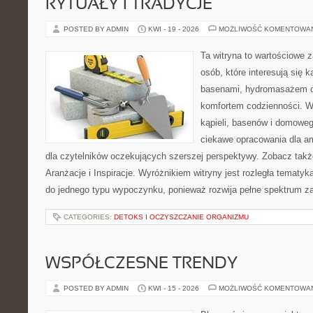
RYTUAŁY I TRADYCJE
POSTED BY ADMIN
KWI - 19 - 2026
MOŻLIWOŚĆ KOMENTOWA
Ta witryna to wartościowe 
osób, które interesują się k
basenami, hydromasażem o
komfortem codzienności. Wi
kąpieli, basenów i domowe
ciekawe opracowania dla am
dla czytelników oczekujących szerszej perspektywy. Zobacz takż
Aranżacje i Inspiracje. Wyróżnikiem witryny jest rozległa tematyk
do jednego typu wypoczynku, ponieważ rozwija pełne spektrum z
CATEGORIES:
DETOKS I OCZYSZCZANIE ORGANIZMU
WSPÓŁCZESNE TRENDY
POSTED BY ADMIN
KWI - 15 - 2026
MOŻLIWOŚĆ KOMENTOWA