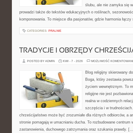
ślubu, ale nie zamyka się w
prowadzi także do tekstów edukacyjnych o roślinach, sezonowości
komponowania. To miejsce dla pasjonatów, gdzie harmonia łączy 
CATEGORIES:
PRALNIE
TRADYCJE I OBRZĘDY CHRZEŚCIJ
POSTED BY ADMIN
KWI - 7 - 2026
MOŻLIWOŚĆ KOMENTOWAN
Blog religijny skierowany 
Boga, który zestawia pows
życiem wewnętrznym. To mi
religijne nie jest pozbawio
realna w codziennych relac
szczęścia i w trudnościach
chrześcijaństwo może być zrozumiałe dla różnych odbiorców, a a
stronie pomagają w umacnianiu ducha. To rozbudowane centrum w
zastanowienia, duchowego zatrzymania oraz szukania prawdy. […