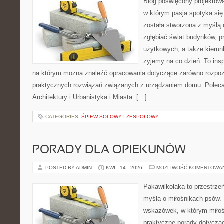
Blog poświęcony projektowan
w którym pasja spotyka si
została stworzona z myślą 
zgłębiać świat budynków, p
użytkowych, a także kierun
żyjemy na co dzień. To ins
na którym można znaleźć opracowania dotyczące zarówno rozpozn
praktycznych rozwiązań związanych z urządzaniem domu. Poleca
Architektury i Urbanistyka i Miasta. […]
CATEGORIES:
ŚPIEW SOLOWY I ZESPOŁOWY
PORADY DLA OPIEKUNÓW
POSTED BY ADMIN
KWI - 14 - 2026
MOŻLIWOŚĆ KOMENTOWA
Pakawilkolaka to przestrzeń
myślą o miłośnikach psów. 
wskazówek, w którym miłośn
praktyczne porady dotycząc