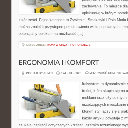
zachowania. To miejsce dla
opiekunów, w którym poradn
zbiór treści. Fajne kategorie to Żywienie i Smakołyki i Psia Moda 
można znaleźć przystępne przedstawienia wielu popularnych i mni
potencjalny opiekun ma możliwość […]
CATEGORIES:
MAMA W CIĄŻY I PO PORODZIE
ERGONOMIA I KOMFORT
POSTED BY ADMIN
KWI - 13 - 2026
MOŻLIWOŚĆ KOMENTOWA
Italsystem to dynamicznie r
treści, która skupia się na 
meblami oraz użytecznych 
urządzających mieszkanie i
którym styl łączy się z pr
każdy artykuł powstaje z my
szukają inspiracji dotyczących krzeseł i szeroko rozumianego wyg