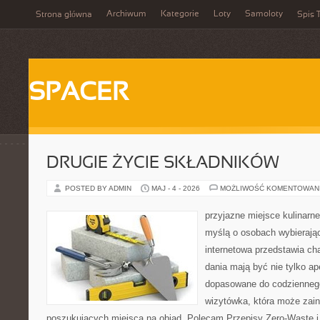
Archiwum
Kategorie
Loty
Samoloty
Strona główna
Spis T
SPACER
DRUGIE ŻYCIE SKŁADNIKÓW
POSTED BY ADMIN
MAJ - 4 - 2026
MOŻLIWOŚĆ KOMENTOWAN
przyjazne miejsce kulinarne
myślą o osobach wybierają
internetowa przedstawia cha
dania mają być nie tylko ap
dopasowane do codziennego
wizytówka, która może zain
poszukujących miejsca na obiad. Polecam Przepisy Zero-Waste i