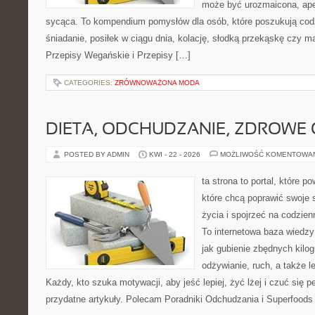
może być urozmaicona, ape
sycąca. To kompendium pomysłów dla osób, które poszukują cod
śniadanie, posiłek w ciągu dnia, kolację, słodką przekąskę czy m
Przepisy Wegańskie i Przepisy […]
CATEGORIES:
ZRÓWNOWAŻONA MODA
DIETA, ODCHUDZANIE, ZDROWE
POSTED BY ADMIN
KWI - 22 - 2026
MOŻLIWOŚĆ KOMENTOWA
ta strona to portal, które 
które chcą poprawić swoje 
życia i spojrzeć na codzie
To internetowa baza wiedz
jak gubienie zbędnych kil
odżywianie, ruch, a także 
Każdy, kto szuka motywacji, aby jeść lepiej, żyć lżej i czuć się pe
przydatne artykuły. Polecam Poradniki Odchudzania i Superfoods