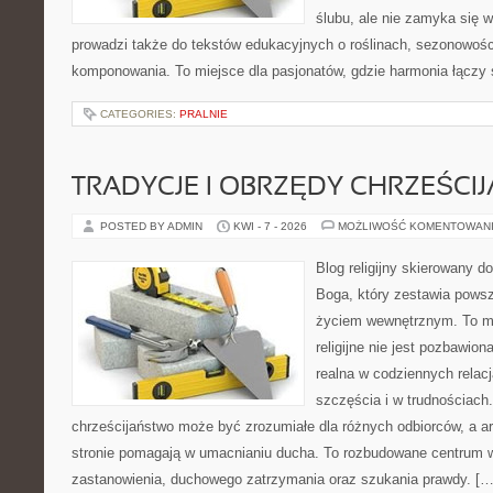
ślubu, ale nie zamyka się w
prowadzi także do tekstów edukacyjnych o roślinach, sezonowości
komponowania. To miejsce dla pasjonatów, gdzie harmonia łączy 
CATEGORIES:
PRALNIE
TRADYCJE I OBRZĘDY CHRZEŚCIJ
POSTED BY ADMIN
KWI - 7 - 2026
MOŻLIWOŚĆ KOMENTOWAN
Blog religijny skierowany 
Boga, który zestawia pows
życiem wewnętrznym. To mi
religijne nie jest pozbawio
realna w codziennych relac
szczęścia i w trudnościach
chrześcijaństwo może być zrozumiałe dla różnych odbiorców, a a
stronie pomagają w umacnianiu ducha. To rozbudowane centrum w
zastanowienia, duchowego zatrzymania oraz szukania prawdy. […