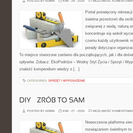
POSTED BY ADMIN
KWI - 28 - 2026
MOŻLIWOŚĆ KOMENTOWA
Portal poświęcony rekreacj
świetna przestrzeń dla osób
związanej z wodą, naturą o
koncentruje się wokół wyci
czemu każdy użytkownik m
porady dotyczące organizac
To miejsce stworzone zarówno dla początkujących, jak i dla doś
spływów. Zobacz: EkoPodróże – Wodny Styl Życia i Sprzęt i Wyp
znaleźć kompendium wiedzy o […]
CATEGORIES:
SPRZĘT I WYPOSAŻENIE
DIY – ZRÓB TO SAM
POSTED BY ADMIN
KWI - 27 - 2026
MOŻLIWOŚĆ KOMENTOWA
Nowoczesna platforma sie
rozwiązaniom świetlnym to 