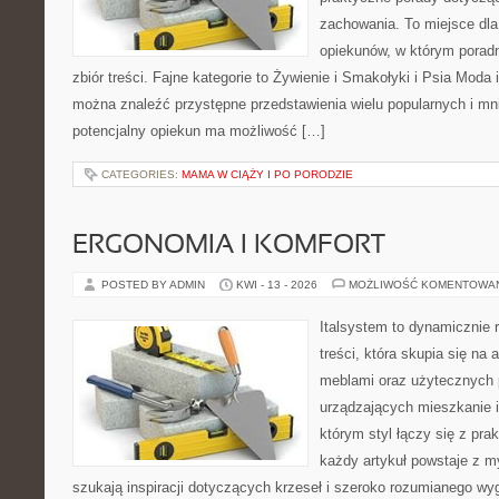
zachowania. To miejsce dla
opiekunów, w którym poradn
zbiór treści. Fajne kategorie to Żywienie i Smakołyki i Psia Moda 
można znaleźć przystępne przedstawienia wielu popularnych i mni
potencjalny opiekun ma możliwość […]
CATEGORIES:
MAMA W CIĄŻY I PO PORODZIE
ERGONOMIA I KOMFORT
POSTED BY ADMIN
KWI - 13 - 2026
MOŻLIWOŚĆ KOMENTOWA
Italsystem to dynamicznie r
treści, która skupia się na 
meblami oraz użytecznych 
urządzających mieszkanie i
którym styl łączy się z pr
każdy artykuł powstaje z my
szukają inspiracji dotyczących krzeseł i szeroko rozumianego wyg