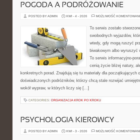
POGODA A PODRÓŻOWANIE
POSTED BY ADMIN
KWI - 4 - 2026
MOŻLIWOŚĆ KOMENTOWAN
To serwis zostało stworzon
swobodnych wyjazdów, które 
wtedy, gdy mogą ruszyć pr
biwakowym albo wyruszyć 
To serwis informacyjno-pora
cenią życie bliżej natury, a
konkretnych porad. Znajdują się tu materiały dla początkujących o
doświadczonych podróżników, którzy chcą stale rozwijać umiejętn
wokół wypraw, w których liczy się […]
CATEGORIES:
ORGANIZACJA KROK PO KROKU
PSYCHOLOGIA KIEROWCY
POSTED BY ADMIN
KWI - 3 - 2026
MOŻLIWOŚĆ KOMENTOWAN