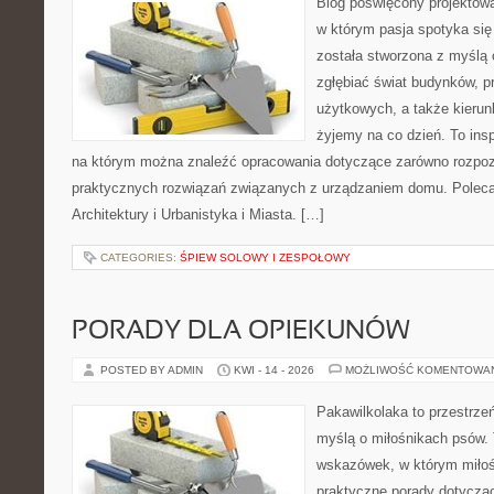
Blog poświęcony projektowan
w którym pasja spotyka si
została stworzona z myślą 
zgłębiać świat budynków, p
użytkowych, a także kierun
żyjemy na co dzień. To ins
na którym można znaleźć opracowania dotyczące zarówno rozpozn
praktycznych rozwiązań związanych z urządzaniem domu. Poleca
Architektury i Urbanistyka i Miasta. […]
CATEGORIES:
ŚPIEW SOLOWY I ZESPOŁOWY
PORADY DLA OPIEKUNÓW
POSTED BY ADMIN
KWI - 14 - 2026
MOŻLIWOŚĆ KOMENTOWA
Pakawilkolaka to przestrzeń
myślą o miłośnikach psów. 
wskazówek, w którym miłośn
praktyczne porady dotycząc