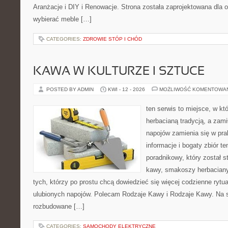
Aranżacje i DIY i Renowacje. Strona została zaprojektowana dla 
wybierać meble […]
CATEGORIES:
ZDROWIE STÓP I CHÓD
KAWA W KULTURZE I SZTUCE
POSTED BY ADMIN
KWI - 12 - 2026
MOŻLIWOŚĆ KOMENTOWA
ten serwis to miejsce, w kt
herbacianą tradycją, a zam
napojów zamienia się w pra
informacje i bogaty zbiór te
poradnikowy, który został 
kawy, smakoszy herbaciany
tych, którzy po prostu chcą dowiedzieć się więcej codzienne ryt
ulubionych napojów. Polecam Rodzaje Kawy i Rodzaje Kawy. Na 
rozbudowane […]
CATEGORIES:
SAMOCHODY ELEKTRYCZNE