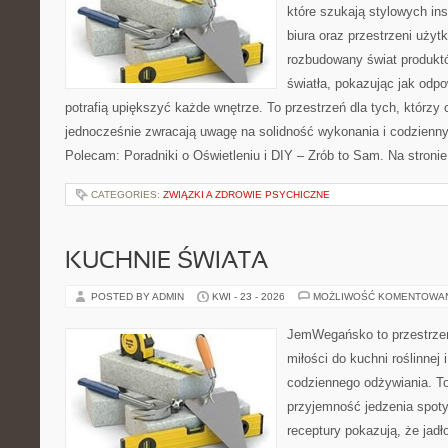
które szukają stylowych ins
biura oraz przestrzeni użyt
rozbudowany świat produkt
światła, pokazując jak odp
potrafią upiększyć każde wnętrze. To przestrzeń dla tych, którzy 
jednocześnie zwracają uwagę na solidność wykonania i codzienny
Polecam: Poradniki o Oświetleniu i DIY – Zrób to Sam. Na stroni
CATEGORIES:
ZWIĄZKI A ZDROWIE PSYCHICZNE
KUCHNIE ŚWIATA
POSTED BY ADMIN
KWI - 23 - 2026
MOŻLIWOŚĆ KOMENTOWA
JemWegańsko to przestrzeń,
miłości do kuchni roślinnej
codziennego odżywiania. To 
przyjemność jedzenia spoty
receptury pokazują, że jadł