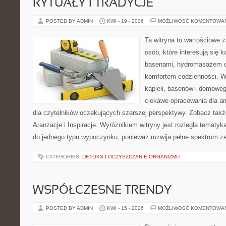
RYTUAŁY I TRADYCJE
POSTED BY ADMIN
KWI - 19 - 2026
MOŻLIWOŚĆ KOMENTOWA
Ta witryna to wartościowe 
osób, które interesują się k
basenami, hydromasażem o
komfortem codzienności. Wi
kąpieli, basenów i domowe
ciekawe opracowania dla am
dla czytelników oczekujących szerszej perspektywy. Zobacz takż
Aranżacje i Inspiracje. Wyróżnikiem witryny jest rozległa tematyk
do jednego typu wypoczynku, ponieważ rozwija pełne spektrum z
CATEGORIES:
DETOKS I OCZYSZCZANIE ORGANIZMU
WSPÓŁCZESNE TRENDY
POSTED BY ADMIN
KWI - 15 - 2026
MOŻLIWOŚĆ KOMENTOWA