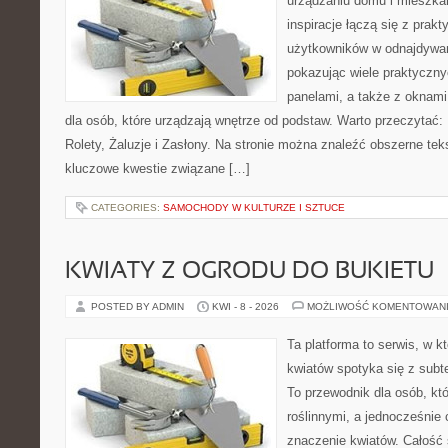
urządzaniu domu i mieszkan
inspiracje łączą się z prak
użytkowników w odnajdywani
pokazując wiele praktyczn
panelami, a także z oknam
dla osób, które urządzają wnętrze od podstaw. Warto przeczytać: R
Rolety, Żaluzje i Zasłony. Na stronie można znaleźć obszerne teks
kluczowe kwestie związane […]
CATEGORIES:
SAMOCHODY W KULTURZE I SZTUCE
KWIATY Z OGRODU DO BUKIETU
POSTED BY ADMIN
KWI - 8 - 2026
MOŻLIWOŚĆ KOMENTOWAN
Ta platforma to serwis, w k
kwiatów spotyka się z subt
To przewodnik dla osób, któ
roślinnymi, a jednocześnie 
znaczenie kwiatów. Całość 