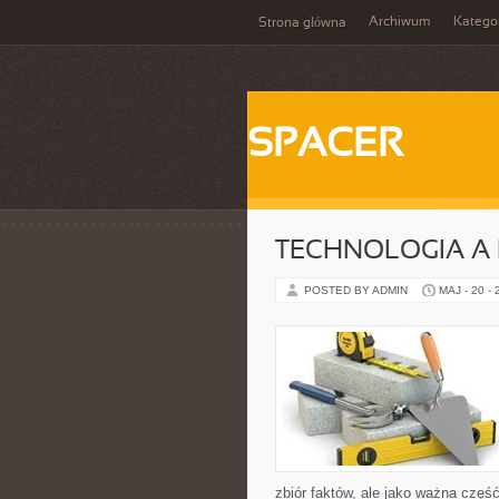
Archiwum
Katego
Strona główna
SPACER
TECHNOLOGIA A
POSTED BY ADMIN
MAJ - 20 -
zbiór faktów, ale jako ważna częś