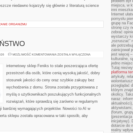
problem był
miejsca, w k
szcze niedawno kojarzyły się głównie z literaturą science
inni mieszka
Internet uła
pomysłu pie
grupę na Fac
ZANIE ORGANIZMU
stronę czy n
zebrać opini
wystarczy k
„rozruszać” 
EŃSTWO
ale potrzebu
zainicjował 
jest więcej 
CYBERBEZPIECZEŃSTWO
026
MOŻLIWOŚĆ KOMENTOWANIA
ZOSTAŁA WYŁĄCZONA
kulturalne, s
jedno miejsc
internetowy sklep Feniks to stale poszerzająca ofertę
Tutaj niezwy
platforma t
przestrzeń dla osób, które cenią wysoką jakość, dobry
artykuły, rel
stosunek jakości do ceny oraz szybkie zakupy bez
wolontariusz
przeglądać d
wychodzenia z domu. Strona została przygotowana z
którym znajd
myślą o użytkownikach poszukujących funkcjonalnych
okolicy. Tak
naraz: infor
rozwiązań, które sprawdzą się zarówno w regularnym
aktualności)
aktywistami,
cji bardziej wymagających projektów. Nowości to AI w
(forum, grup
ferta sklepu została opracowana w taki sposób, aby
(prezentacja
inicjatywy).
dotarcie do
realny wpływ 