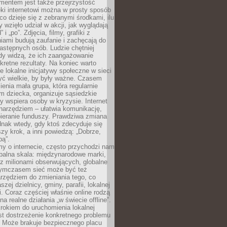
entem jest także przejrzystość
ęki internetowi można w prosty sposób
o dzieje się z zebranymi środkami, ilu
y wzięło udział w akcji, jak wyglądają
 i „po”. Zdjęcia, filmy, grafiki z
ami budują zaufanie i zachęcają do
astępnych osób. Ludzie chętniej
dy widzą, że ich zaangażowanie
kretne rezultaty. Na koniec warto
że lokalne inicjatywy społeczne w sieci
yć wielkie, by były ważne. Czasem
ienia mała grupa, która regularnie
 dziecka, organizuje sąsiedzkie
y wspiera osoby w kryzysie. Internet
o narzędziem – ułatwia komunikację,
bieranie funduszy. Prawdziwa zmiana
ednak wtedy, gdy ktoś zdecyduje się
szy krok, a inni powiedzą: „Dobrze,
bą”.
y o internecie, często przychodzi nam
balna skala: międzynarodowe marki,
 z milionami obserwujących, globalne
ymczasem sieć może być też
rzędziem do zmieniania tego, co
aszej dzielnicy, gminy, parafii, lokalnej
. Coraz częściej właśnie online rodzą
a realne działania „w świecie offline”.
rokiem do uruchomienia lokalnej
est dostrzeżenie konkretnego problemu
. Może brakuje bezpiecznego placu