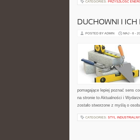
CATEGORIES:
PRZYSZŁOŚĆ ENERG
DUCHOWNI I ICH
POSTED BY ADMIN
MAJ - 6 - 2
pomagające lepiej poznać sens c
na stronie to Aktualności i Wydar
zostało stworzone z myślą o osoba
CATEGORIES:
STYL INDUSTRIALNY