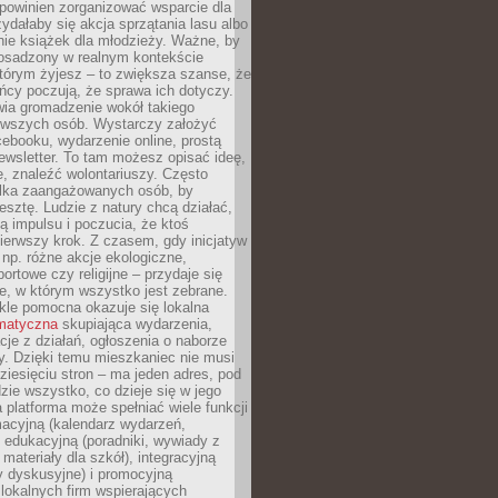
powinien zorganizować wsparcie dla
zydałaby się akcja sprzątania lasu albo
nie książek dla młodzieży. Ważne, by
 osadzony w realnym kontekście
tórym żyjesz – to zwiększa szanse, że
ńcy poczują, że sprawa ich dotyczy.
twia gromadzenie wokół takiego
rwszych osób. Wystarczy założyć
ebooku, wydarzenie online, prostą
ewsletter. To tam możesz opisać ideę,
e, znaleźć wolontariuszy. Często
ilka zaangażowanych osób, by
resztę. Ludzie z natury chcą działać,
ją impulsu i poczucia, że ktoś
pierwszy krok. Z czasem, gdy inicjatyw
– np. różne akcje ekologiczne,
portowe czy religijne – przydaje się
e, w którym wszystko jest zebrane.
kle pomocna okazuje się lokalna
ematyczna
skupiająca wydarzenia,
acje z działań, ogłoszenia o naborze
y. Dzięki temu mieszkaniec nie musi
ziesięciu stron – ma jeden adres, pod
zie wszystko, co dzieje się w jego
a platforma może spełniać wiele funkcji
macyjną (kalendarz wydarzeń,
, edukacyjną (poradniki, wywiady z
 materiały dla szkół), integracyjną
y dyskusyjne) i promocyjną
 lokalnych firm wspierających