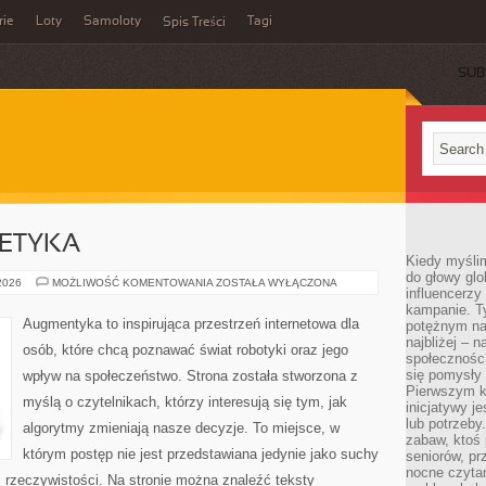
rie
Loty
Samoloty
Tagi
Spis Treści
SUB
 ETYKA
Kiedy myślim
do głowy glo
TECHNOLOGIA
 2026
MOŻLIWOŚĆ KOMENTOWANIA
ZOSTAŁA WYŁĄCZONA
influencerzy
A
ETYKA
kampanie. T
Augmentyka to inspirująca przestrzeń internetowa dla
potężnym na
najbliżej – n
osób, które chcą poznawać świat robotyki oraz jego
społeczności
się pomysły n
wpływ na społeczeństwo. Strona została stworzona z
Pierwszym k
myślą o czytelnikach, którzy interesują się tym, jak
inicjatywy j
lub potrzeby
algorytmy zmieniają nasze decyzje. To miejsce, w
zabaw, ktoś 
którym postęp nie jest przedstawiana jedynie jako suchy
seniorów, pr
nocne czyta
ć rzeczywistości. Na stronie można znaleźć teksty