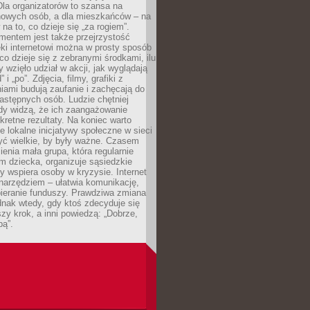
 Dla organizatorów to szansa na
 nowych osób, a dla mieszkańców – na
na to, co dzieje się „za rogiem”.
entem jest także przejrzystość
ęki internetowi można w prosty sposób
o dzieje się z zebranymi środkami, ilu
y wzięło udział w akcji, jak wyglądają
 i „po”. Zdjęcia, filmy, grafiki z
ami budują zaufanie i zachęcają do
astępnych osób. Ludzie chętniej
dy widzą, że ich zaangażowanie
kretne rezultaty. Na koniec warto
że lokalne inicjatywy społeczne w sieci
yć wielkie, by były ważne. Czasem
ienia mała grupa, która regularnie
 dziecka, organizuje sąsiedzkie
y wspiera osoby w kryzysie. Internet
o narzędziem – ułatwia komunikację,
bieranie funduszy. Prawdziwa zmiana
ednak wtedy, gdy ktoś zdecyduje się
szy krok, a inni powiedzą: „Dobrze,
bą”.