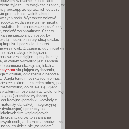
 osadzony w realnym kontekście
tórym żyjesz – to zwiększa szanse, że
ńcy poczują, że sprawa ich dotyczy.
twia gromadzenie wokół takiego
rwszych osób. Wystarczy założyć
ebooku, wydarzenie online, prostą
ewsletter. To tam możesz opisać ideę,
e, znaleźć wolontariuszy. Często
ilka zaangażowanych osób, by
resztę. Ludzie z natury chcą działać,
ją impulsu i poczucia, że ktoś
pierwszy krok. Z czasem, gdy inicjatyw
– np. różne akcje ekologiczne,
portowe czy religijne – przydaje się
e, w którym wszystko jest zebrane.
kle pomocna okazuje się lokalna
ematyczna
skupiająca wydarzenia,
acje z działań, ogłoszenia o naborze
y. Dzięki temu mieszkaniec nie musi
ziesięciu stron – ma jeden adres, pod
zie wszystko, co dzieje się w jego
a platforma może spełniać wiele funkcji
macyjną (kalendarz wydarzeń,
, edukacyjną (poradniki, wywiady z
 materiały dla szkół), integracyjną
y dyskusyjne) i promocyjną
 lokalnych firm wspierających
 Dla organizatorów to szansa na
 nowych osób, a dla mieszkańców – na
na to, co dzieje się „za rogiem”.