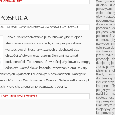
Ważnym elem
II ODNAWIALNEJ
działań. Dzi
pokazywać, c
wolontariusz
efekty „przed”
 POSŁUGA
podsumowani
dołączenia n
DUCHOWNI
026
MOŻLIWOŚĆ KOMENTOWANIA
ZOSTAŁA WYŁĄCZONA
pomagają, g
I
przynosi kon
ICH
podkreślić, 
POSŁUGA
Serwis NajlepszeKazania.pl to innowacyjne miejsce
nie muszą b
stworzone z myślą o osobach, które pragną odnaleźć
najwięcej zm
odwiedza dom
wartościowych treści związanych z duchowością,
spotkania cz
jest tu tylk
chrześcijaństwem oraz przemyśleniami na temat
promocję, z
codzienności. To przestrzeń, w której użytkownicy mogą
dzieje się j
zrobić pierw
odnaleźć wartościowe kazania, rozważania oraz teksty
idziemy z to
odziennych wydarzeń i duchowych doświadczeń. Kategorie
Kiedy myślim
do głowy glo
zenia i Rodzina i Wychowanie w Wierze. NajlepszeKazania.pl
influencerzy
kampanie. T
ch, które chcą regularnie poznawać treści […]
potężnym na
najbliżej – n
, LOFT I INNE STYLE WNĘTRZ
społeczności
się pomysły n
Pierwszym k
inicjatywy j
lub potrzeby