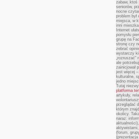
zabaw, ktoś 
seniorów, pr
nocne czyta
problem był
miejsca, w k
inni mieszka
Internet uła
pomysłu pie
grupę na Fac
stronę czy n
zebrać opini
wystarczy k
„rozruszać” 
ale potrzebu
zainicjował 
jest więcej 
kulturalne, s
jedno miejsc
Tutaj niezwy
platforma t
artykuły, rel
wolontariusz
przeglądać d
którym znajd
okolicy. Tak
naraz: infor
aktualności)
aktywistami,
(forum, grup
(prezentacja