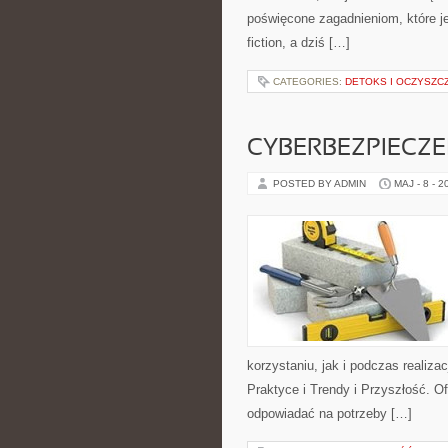
poświęcone zagadnieniom, które je
fiction, a dziś […]
CATEGORIES:
DETOKS I OCZYSZC
CYBERBEZPIECZ
POSTED BY ADMIN
MAJ - 8 - 2
korzystaniu, jak i podczas realiza
Praktyce i Trendy i Przyszłość. O
odpowiadać na potrzeby […]