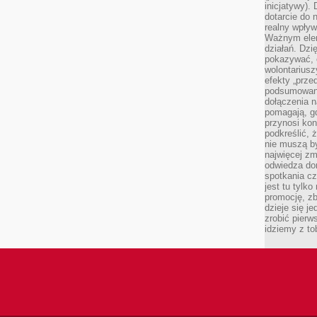
inicjatywy).
dotarcie do
realny wpływ 
Ważnym elem
działań. Dzi
pokazywać, c
wolontariusz
efekty „przed”
podsumowani
dołączenia n
pomagają, g
przynosi kon
podkreślić, 
nie muszą b
najwięcej zm
odwiedza dom
spotkania cz
jest tu tylk
promocję, z
dzieje się j
zrobić pierw
idziemy z to