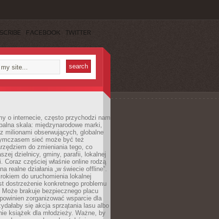
SCRIBE
FACEBOOK
TWITTER
y o internecie, często przychodzi nam
balna skala: międzynarodowe marki,
 z milionami obserwujących, globalne
ymczasem sieć może być też
rzędziem do zmieniania tego, co
aszej dzielnicy, gminy, parafii, lokalnej
. Coraz częściej właśnie online rodzą
a realne działania „w świecie offline”.
rokiem do uruchomienia lokalnej
est dostrzeżenie konkretnego problemu
. Może brakuje bezpiecznego placu
powinien zorganizować wsparcie dla
zydałaby się akcja sprzątania lasu albo
nie książek dla młodzieży. Ważne, by