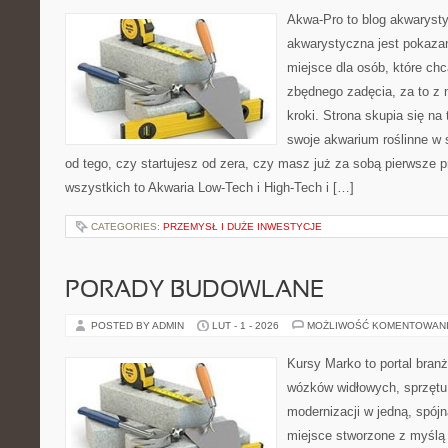
Akwa-Pro to blog akwaryst
akwarystyczna jest pokazan
miejsce dla osób, które ch
zbędnego zadęcia, za to z
kroki. Strona skupia się n
swoje akwarium roślinne w s
od tego, czy startujesz od zera, czy masz już za sobą pierwsze p
wszystkich to Akwaria Low-Tech i High-Tech i […]
CATEGORIES:
PRZEMYSŁ I DUŻE INWESTYCJE
PORADY BUDOWLANE
POSTED BY ADMIN
LUT - 1 - 2026
MOŻLIWOŚĆ KOMENTOWAN
Kursy Marko to portal branż
wózków widłowych, sprzętu
modernizacji w jedną, spójn
miejsce stworzone z myślą 