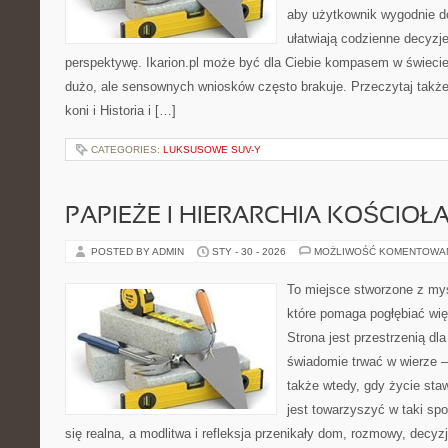
aby użytkownik wygodnie doc
ułatwiają codzienne decyzje
perspektywę. Ikarion.pl może być dla Ciebie kompasem w świecie,
dużo, ale sensownych wniosków często brakuje. Przeczytaj także
koni i Historia i […]
CATEGORIES:
LUKSUSOWE SUV-Y
PAPIEŻE I HIERARCHIA KOŚCIOŁ
POSTED BY ADMIN
STY - 30 - 2026
MOŻLIWOŚĆ KOMENTOWA
To miejsce stworzone z myś
które pomaga pogłębiać wię
Strona jest przestrzenią dla
świadomie trwać w wierze – 
także wtedy, gdy życie staw
jest towarzyszyć w taki sp
się realna, a modlitwa i refleksja przenikały dom, rozmowy, decyzj