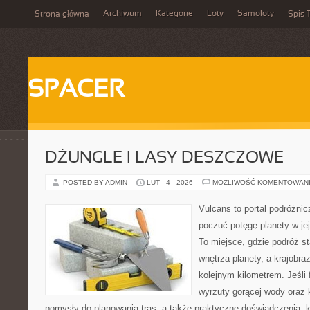
Archiwum
Kategorie
Loty
Samoloty
Strona główna
Spis T
SPACER
DŻUNGLE I LASY DESZCZOWE
POSTED BY ADMIN
LUT - 4 - 2026
MOŻLIWOŚĆ KOMENTOWAN
Vulcans to portal podróżnic
poczuć potęgę planety w jej 
To miejsce, gdzie podróż st
wnętrza planety, a krajobr
kolejnym kilometrem. Jeśli 
wyrzuty gorącej wody oraz 
pomysły do planowania tras, a także praktyczne doświadczenia, 