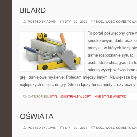
BILARD
POSTED BY ADMIN
STY - 29 - 2026
MOŻLIWOŚĆ KOMENTOWA
To portal poświęcony grze 
snookerowym, darts oraz k
precyzji, w których liczy s
trafne rozpoznanie sytuacji
osób, które chcą grać dla fr
mierzą wyżej: w świadome 
grę i turniejowe myślenie. Polecam między innymi Największe błęd
najlepszych miejsc do gry. Strona łączy fundamenty z użyteczny
CATEGORIES:
STYL INDUSTRIALNY, LOFT I INNE STYLE WNĘTRZ
OŚWIATA
POSTED BY ADMIN
STY - 29 - 2026
MOŻLIWOŚĆ KOMENTOWA