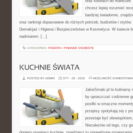
oraz kolorach do manicure.
chcesz lepiej rozumieć rece
bardziej świadomie, znajdzi
oraz rankingi dopasowane do różnych potrzeb, budżetów i stylów.
Demakijaż i Higiena i Bezpieczeństwo w Kosmetyce. W świecie b
nadmiarem. […]
CATEGORIES:
PODATKI I FINANSE OSOBISTE
KUCHNIE ŚWIATA
POSTED BY ADMIN
STY - 28 - 2026
MOŻLIWOŚĆ KOMENTOWA
JakieSmaki.pl to kulinarny s
by upraszczać codzienne g
posiłki w smaczne momenty.
przepisy spotykają się z pr
przestaje być obowiązkiem, 
Niezależnie od tego, czy go
dopiero oswajasz kuchnię, znajdziesz tu sprawdzone rozwiązania