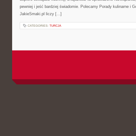
pewniej i jeść bardziej świadomie. Polecamy Porady kulinarne i 
JakieSmaki.pl liczy […]
CATEGORIES:
TURCJA