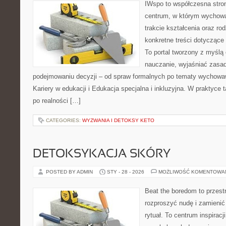
IWspo to współczesna stro
centrum, w którym wychowa
trakcie kształcenia oraz r
konkretne treści dotyczące
To portal tworzony z myślą 
nauczanie, wyjaśniać zasa
podejmowaniu decyzji – od spraw formalnych po tematy wychowa
Kariery w edukacji i Edukacja specjalna i inkluzyjna. W praktyce 
po realności […]
CATEGORIES:
WYZWANIA I DETOKSY KETO
DETOKSYKACJA SKÓRY
POSTED BY ADMIN
STY - 28 - 2026
MOŻLIWOŚĆ KOMENTOWA
Beat the boredom to przest
rozproszyć nudę i zamienić
rytuał. To centrum inspirac