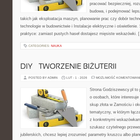
pracować bezpieczniej, roz
budowa, i podejmować leps
takich jak eksploatacja maszyn, planowanie prac czy dobór tech
technologie w budownictwie i Instalacje elektryczne i oświetlenie.
praktyce: zamiast pustych haseł dostajesz mięsiste wskazówki. 
CATEGORIES:
NAUKA
DIY – TWORZENIE BIŻUTERII
POSTED BY ADMIN
LUT - 1 - 2026
MOŻLIWOŚĆ KOMENTOWAN
Strona Godziszewscy.pl to 
o osobach, które interesuje 
skup złota w Zamościu i oko
tematyczny, w którym łączą
z konkretnymi wskazówkam
szukasz czytelnego przewo
jubilerskich, chcesz lepiej zrozumieć parametry kruszcu albo pla