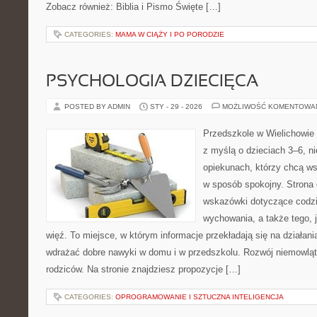
Zobacz również: Biblia i Pismo Święte […]
CATEGORIES:
MAMA W CIĄŻY I PO PORODZIE
PSYCHOLOGIA DZIECIĘCA
POSTED BY ADMIN
STY - 29 - 2026
MOŻLIWOŚĆ KOMENTOWA
Przedszkole w Wielichowie 
z myślą o dzieciach 3–6, n
opiekunach, którzy chcą ws
w sposób spokojny. Strona
wskazówki dotyczące codzi
wychowania, a także tego,
więź. To miejsce, w którym informacje przekładają się na działani
wdrażać dobre nawyki w domu i w przedszkolu. Rozwój niemowląt o 
rodziców. Na stronie znajdziesz propozycje […]
CATEGORIES:
OPROGRAMOWANIE I SZTUCZNA INTELIGENCJA