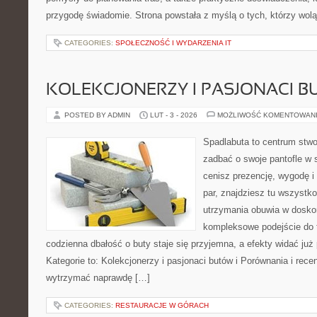
przygodę świadomie. Strona powstała z myślą o tych, którzy wol
CATEGORIES:
SPOŁECZNOŚĆ I WYDARZENIA IT
KOLEKCJONERZY I PASJONACI 
POSTED BY ADMIN
LUT - 3 - 2026
MOŻLIWOŚĆ KOMENTOWAN
Spadlabuta to centrum stwo
zadbać o swoje pantofle w 
cenisz prezencję, wygodę i
par, znajdziesz tu wszystko
utrzymania obuwia w dosko
kompleksowe podejście do 
codzienna dbałość o buty staje się przyjemna, a efekty widać już
Kategorie to: Kolekcjonerzy i pasjonaci butów i Porównania i recen
wytrzymać naprawdę […]
CATEGORIES:
RESTAURACJE W GÓRACH