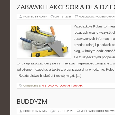
ZABAWKI I AKCESORIA DLA DZIE
POSTED BY ADMIN
LUT - 1 - 2026
MOŻLIWOŚĆ KOMENTOWAN
Przedszkole Kubuś to miej
rodzicach oraz o wszystkich
sprawdzonych informacji na
przedszkolnej i placówek o
blog, w którym codzienność
się z użytecznymi podpowie
to, by upraszczać decyzje i zmniejszać niepewność związane z 
wdrożeniem dziecka, a także z organizacją dnia w rodzinie. Pol
i Rodzicielstwo bliskości i rozwój więzi. […]
CATEGORIES:
HISTORIA FOTOGRAFII I GRAFIKI
BUDDYZM
POSTED BY ADMIN
STY - 31 - 2026
MOŻLIWOŚĆ KOMENTOWA