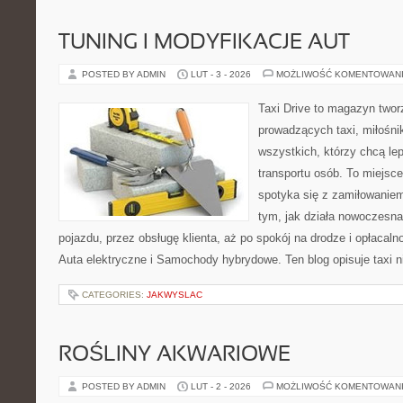
TUNING I MODYFIKACJE AUT
POSTED BY ADMIN
LUT - 3 - 2026
MOŻLIWOŚĆ KOMENTOWAN
Taxi Drive to magazyn twor
prowadzących taxi, miłośn
wszystkich, którzy chcą le
transportu osób. To miejsc
spotyka się z zamiłowaniem
tym, jak działa nowoczesn
pojazdu, przez obsługę klienta, aż po spokój na drodze i opłacal
Auta elektryczne i Samochody hybrydowe. Ten blog opisuje taxi n
CATEGORIES:
JAKWYSLAC
ROŚLINY AKWARIOWE
POSTED BY ADMIN
LUT - 2 - 2026
MOŻLIWOŚĆ KOMENTOWAN