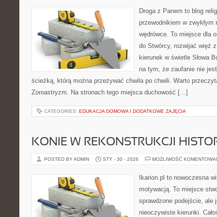
Droga z Panem to blog relig
przewodnikiem w zwykłym r
wędrówce. To miejsce dla os
do Stwórcy, rozwijać więź
kierunek w świetle Słowa Bo
na tym, że zaufanie nie jes
ścieżką, którą można przeżywać chwila po chwili. Warto przeczyt
Zoroastryzm. Na stronach tego miejsca duchowość […]
CATEGORIES:
EDUKACJA DOMOWA I DODATKOWE ZAJĘCIA
KONIE W REKONSTRUKCJI HISTO
POSTED BY ADMIN
STY - 30 - 2026
MOŻLIWOŚĆ KOMENTOWA
Ikarion.pl to nowoczesna wi
motywacją. To miejsce stwo
sprawdzone podejście, ale
nieoczywiste kierunki. Cał