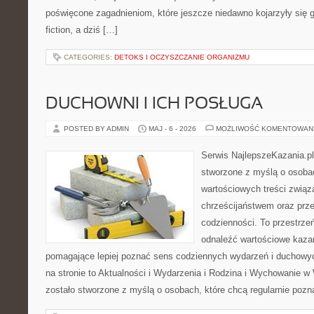
poświęcone zagadnieniom, które jeszcze niedawno kojarzyły się gł
fiction, a dziś […]
CATEGORIES:
DETOKS I OCZYSZCZANIE ORGANIZMU
DUCHOWNI I ICH POSŁUGA
POSTED BY ADMIN
MAJ - 6 - 2026
MOŻLIWOŚĆ KOMENTOWAN
Serwis NajlepszeKazania.pl
stworzone z myślą o osobac
wartościowych treści zwią
chrześcijaństwem oraz prz
codzienności. To przestrze
odnaleźć wartościowe kazan
pomagające lepiej poznać sens codziennych wydarzeń i duchowy
na stronie to Aktualności i Wydarzenia i Rodzina i Wychowanie w
zostało stworzone z myślą o osobach, które chcą regularnie pozn