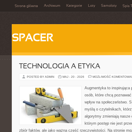
Archiwum
Kategorie
Loty
Samoloty
Strona główna
Spis T
SPACER
TECHNOLOGIA A ETYKA
POSTED BY ADMIN
MAJ - 20 - 2026
MOŻLIWOŚĆ KOMENTOWA
Augmentyka to inspirująca p
osób, które chcą poznawać 
wpływ na społeczeństwo. St
myślą o czytelnikach, którzy
algorytmy zmieniają nasze 
którym postęp nie jest prz
zbiór faktów, ale jako ważna część rzeczywistości. Na stronie m