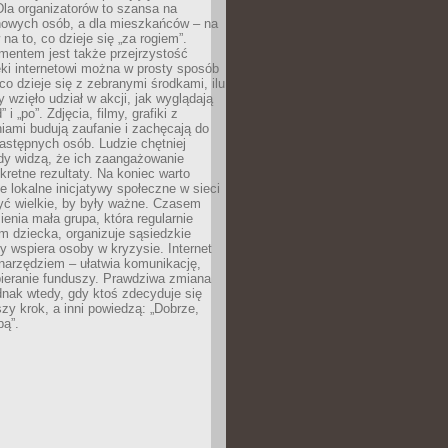
 Dla organizatorów to szansa na
 nowych osób, a dla mieszkańców – na
na to, co dzieje się „za rogiem”.
entem jest także przejrzystość
ęki internetowi można w prosty sposób
o dzieje się z zebranymi środkami, ilu
y wzięło udział w akcji, jak wyglądają
 i „po”. Zdjęcia, filmy, grafiki z
ami budują zaufanie i zachęcają do
astępnych osób. Ludzie chętniej
dy widzą, że ich zaangażowanie
kretne rezultaty. Na koniec warto
że lokalne inicjatywy społeczne w sieci
yć wielkie, by były ważne. Czasem
ienia mała grupa, która regularnie
 dziecka, organizuje sąsiedzkie
y wspiera osoby w kryzysie. Internet
o narzędziem – ułatwia komunikację,
bieranie funduszy. Prawdziwa zmiana
ednak wtedy, gdy ktoś zdecyduje się
szy krok, a inni powiedzą: „Dobrze,
bą”.