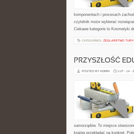
komponentach i procesach zachodz
czytelnik może wybierać rozwiązan
Ciekawe kategorie to Kosmetyki dr
CATEGORIES:
ŻEGLARSTWO TURY
PRZYSZŁOŚĆ ED
POSTED BY ADMIN
LUT - 14 - 
samorządów. To miejsce stworzone 
krajów przekładać na konkret. Po