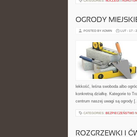
CATEGORIES:
NOCLEGI I AGROTU
OGRODY MIEJSKI
POSTED BY ADMIN
LUT - 17 - 
lekkość, leśna swoboda albo ogród 
konkretną działkę. Kategorie to Tr
centrum naszej uwagi są ogrody [
CATEGORIES:
BEZPIECZEŃSTWO 
ROZGRZEWKI I Ć