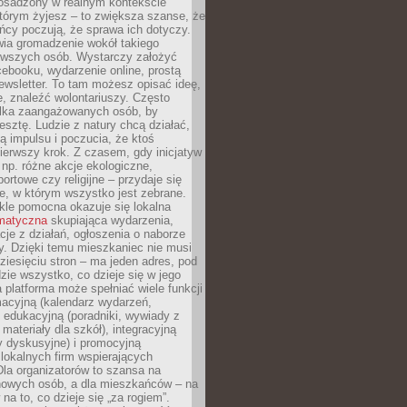
 osadzony w realnym kontekście
tórym żyjesz – to zwiększa szanse, że
ńcy poczują, że sprawa ich dotyczy.
twia gromadzenie wokół takiego
rwszych osób. Wystarczy założyć
ebooku, wydarzenie online, prostą
ewsletter. To tam możesz opisać ideę,
e, znaleźć wolontariuszy. Często
ilka zaangażowanych osób, by
resztę. Ludzie z natury chcą działać,
ją impulsu i poczucia, że ktoś
pierwszy krok. Z czasem, gdy inicjatyw
– np. różne akcje ekologiczne,
portowe czy religijne – przydaje się
e, w którym wszystko jest zebrane.
kle pomocna okazuje się lokalna
ematyczna
skupiająca wydarzenia,
acje z działań, ogłoszenia o naborze
y. Dzięki temu mieszkaniec nie musi
ziesięciu stron – ma jeden adres, pod
zie wszystko, co dzieje się w jego
a platforma może spełniać wiele funkcji
macyjną (kalendarz wydarzeń,
, edukacyjną (poradniki, wywiady z
 materiały dla szkół), integracyjną
y dyskusyjne) i promocyjną
 lokalnych firm wspierających
 Dla organizatorów to szansa na
 nowych osób, a dla mieszkańców – na
na to, co dzieje się „za rogiem”.