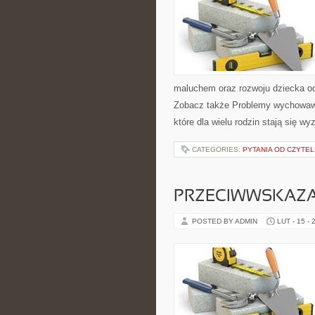
maluchem oraz rozwoju dziecka od
Zobacz także Problemy wychowawcz
które dla wielu rodzin stają się w
CATEGORIES:
PYTANIA OD CZYTE
PRZECIWWSKAZA
POSTED BY ADMIN
LUT - 15 - 