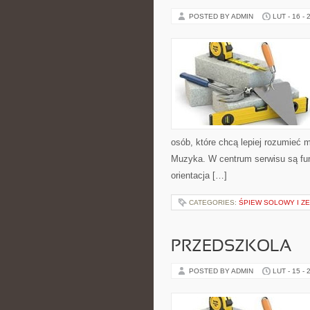
POSTED BY ADMIN
LUT - 16 - 
osób, które chcą lepiej rozumieć 
Muzyka. W centrum serwisu są fu
orientacja […]
CATEGORIES:
ŚPIEW SOLOWY I 
PRZEDSZKOLA
POSTED BY ADMIN
LUT - 15 - 