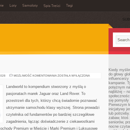
rie
Loty
Samoloty
Tagi
Spis Treści
SUB
E
Kiedy myślim
do głowy glo
TESTY
2026
MOŻLIWOŚĆ KOMENTOWANIA
ZOSTAŁA WYŁĄCZONA
influencerzy
I
RECENZJE
kampanie. T
Landworld to kompendium stworzony z myślą o
potężnym na
najbliżej – n
pasjonatach marek Jaguar oraz Land Rover. To
społeczności
się pomysły n
przestrzeń dla tych, którzy chcą świadomie poznawać
Pierwszym k
utrzymanie samochodu klasy wyższej. Strona prowadzi
inicjatywy j
lub potrzeby
czytelnika od fundamentów po bardziej szczegółowe
zabaw, ktoś 
zagadnienia, łącząc doświadczenie z ciekawostkami
seniorów, pr
nocne czyta
amochody Premium w Mieście i Marki Premium i Luksusowe