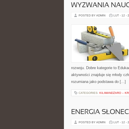
WYZWANIA NAUC
POSTED BY ADMIN
LUT - 12 - 
rozwoju. Dobre kategorie to Eduk
aktywności znajduje się młody czł
rozumiana jako podstawa do […]
CATEGORIES:
KILIMANDŻARO – K
ENERGIA SŁONE
POSTED BY ADMIN
LUT - 12 - 