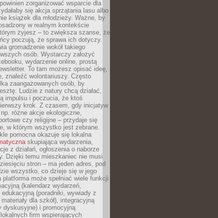
powinien zorganizować wsparcie dla
zydałaby się akcja sprzątania lasu albo
nie książek dla młodzieży. Ważne, by
 osadzony w realnym kontekście
tórym żyjesz – to zwiększa szanse, że
ńcy poczują, że sprawa ich dotyczy.
twia gromadzenie wokół takiego
rwszych osób. Wystarczy założyć
ebooku, wydarzenie online, prostą
ewsletter. To tam możesz opisać ideę,
e, znaleźć wolontariuszy. Często
ilka zaangażowanych osób, by
resztę. Ludzie z natury chcą działać,
ją impulsu i poczucia, że ktoś
pierwszy krok. Z czasem, gdy inicjatyw
– np. różne akcje ekologiczne,
portowe czy religijne – przydaje się
e, w którym wszystko jest zebrane.
kle pomocna okazuje się lokalna
ematyczna
skupiająca wydarzenia,
acje z działań, ogłoszenia o naborze
y. Dzięki temu mieszkaniec nie musi
ziesięciu stron – ma jeden adres, pod
zie wszystko, co dzieje się w jego
a platforma może spełniać wiele funkcji
macyjną (kalendarz wydarzeń,
, edukacyjną (poradniki, wywiady z
 materiały dla szkół), integracyjną
y dyskusyjne) i promocyjną
 lokalnych firm wspierających