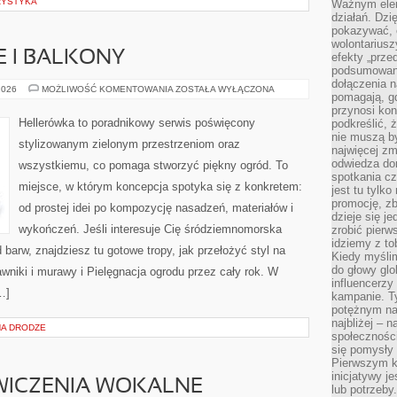
RYSTYKA
Ważnym elem
działań. Dzi
pokazywać, c
wolontariusz
E I BALKONY
efekty „przed”
podsumowani
dołączenia n
OGRODY
2026
MOŻLIWOŚĆ KOMENTOWANIA
ZOSTAŁA WYŁĄCZONA
pomagają, g
MIEJSKIE
I
przynosi kon
BALKONY
Hellerówka to poradnikowy serwis poświęcony
podkreślić, 
nie muszą b
stylizowanym zielonym przestrzeniom oraz
najwięcej zm
odwiedza dom
wszystkiemu, co pomaga stworzyć piękny ogród. To
spotkania cz
miejsce, w którym koncepcja spotyka się z konkretem:
jest tu tylk
promocję, z
od prostej idei po kompozycję nasadzeń, materiałów i
dzieje się j
wykończeń. Jeśli interesuje Cię śródziemnomorska
zrobić pierw
idziemy z to
barw, znajdziesz tu gotowe tropy, jak przełożyć styl na
Kiedy myślim
do głowy glo
awniki i murawy i Pielęgnacja ogrodu przez cały rok. W
influencerzy
…]
kampanie. T
potężnym na
najbliżej – n
NA DRODZE
społeczności
się pomysły n
Pierwszym k
inicjatywy j
WICZENIA WOKALNE
lub potrzeby