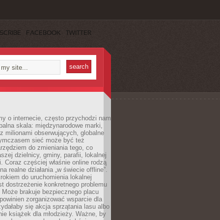
SCRIBE
FACEBOOK
TWITTER
y o internecie, często przychodzi nam
balna skala: międzynarodowe marki,
 z milionami obserwujących, globalne
ymczasem sieć może być też
rzędziem do zmieniania tego, co
aszej dzielnicy, gminy, parafii, lokalnej
. Coraz częściej właśnie online rodzą
a realne działania „w świecie offline”.
rokiem do uruchomienia lokalnej
est dostrzeżenie konkretnego problemu
. Może brakuje bezpiecznego placu
powinien zorganizować wsparcie dla
zydałaby się akcja sprzątania lasu albo
nie książek dla młodzieży. Ważne, by