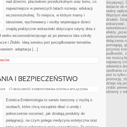
nad dziećmi, placówkom przedszkolnym oraz temu, co
inicjatywy).
dotarcie do
najważniejsze w pierwszych latach rozwoju: edukacji
realny wpływ 
wczesnoszkolnej. To miejsce, w którym mamy i
Ważnym elem
działań. Dzi
tatusiowie, wychowawcy i osoby wspierające dzieci
pokazywać, c
wolontariusz
znajdą praktyczne wskazówki dotyczące rutyny dnia z
efekty „przed”
 wieku wczesnodziecięcego aż po pierwsze lata szkoły.
podsumowani
dołączenia n
e i Żłobki. Ideą serwisu jest porządkowanie tematów,
pomagają, g
yzwaniem: adaptacja […]
przynosi kon
podkreślić, 
nie muszą b
LNIKÓW
najwięcej zm
odwiedza dom
spotkania cz
jest tu tylk
NIA I BEZPIECZEŃSTWO
promocję, z
dzieje się j
zrobić pierw
PRZECIWWSKAZANIA
2026
MOŻLIWOŚĆ KOMENTOWANIA
ZOSTAŁA WYŁĄCZONA
idziemy z to
I
BEZPIECZEŃSTWO
Estetica-Endermologia to serwis tworzony z myślą o
osobach, które chcą rozsądnie dbać o urodę i
jednocześnie rozumieć, jak działają produkty do
pielęgnacji, na czym polega medycyna estetyczna oraz