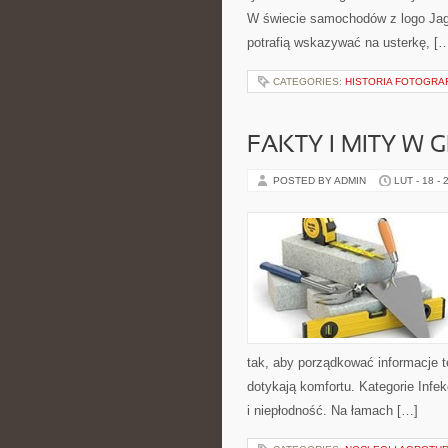
W świecie samochodów z logo Jagu
potrafią wskazywać na usterkę, [
CATEGORIES:
HISTORIA FOTOGRAFI
FAKTY I MITY W 
POSTED BY ADMIN
LUT - 18 - 
tak, aby porządkować informacje t
dotykają komfortu. Kategorie Infe
i niepłodność. Na łamach […]