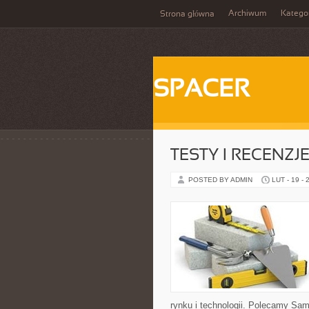
Archiwum
Katego
Strona główna
SPACER
TESTY I RECENZJ
POSTED BY ADMIN
LUT - 19 - 
rynku i technologii. Polecamy S