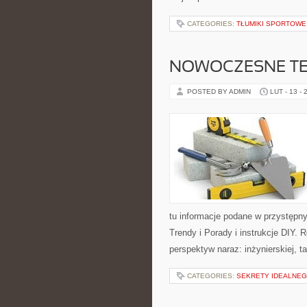
CATEGORIES:
TŁUMIKI SPORTOWE
NOWOCZESNE TE
POSTED BY ADMIN
LUT - 13 - 
tu informacje podane w przystępny 
Trendy i Porady i instrukcje DIY. 
perspektyw naraz: inżynierskiej, t
CATEGORIES:
SEKRETY IDEALNEG