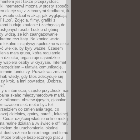
entem jest także przejrzystość
ęki internetowi można w prosty sposób
o dzieje się z zebranymi środkami, ilu
y wzięło udział w akcji, jak wyglądają
 i „po”. Zdjęcia, filmy, grafiki z
ami budują zaufanie i zachęcają do
astępnych osób. Ludzie chętniej
dy widzą, że ich zaangażowanie
kretne rezultaty. Na koniec warto
że lokalne inicjatywy społeczne w sieci
yć wielkie, by były ważne. Czasem
ienia mała grupa, która regularnie
 dziecka, organizuje sąsiedzkie
y wspiera osoby w kryzysie. Internet
o narzędziem – ułatwia komunikację,
bieranie funduszy. Prawdziwa zmiana
ednak wtedy, gdy ktoś zdecyduje się
szy krok, a inni powiedzą: „Dobrze,
bą”.
y o internecie, często przychodzi nam
balna skala: międzynarodowe marki,
 z milionami obserwujących, globalne
ymczasem sieć może być też
rzędziem do zmieniania tego, co
aszej dzielnicy, gminy, parafii, lokalnej
. Coraz częściej właśnie online rodzą
a realne działania „w świecie offline”.
rokiem do uruchomienia lokalnej
est dostrzeżenie konkretnego problemu
. Może brakuje bezpiecznego placu