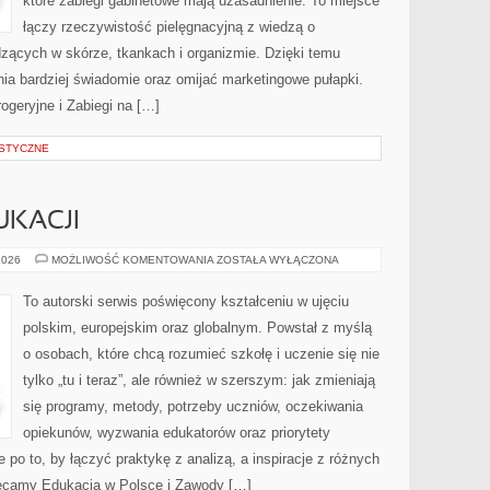
które zabiegi gabinetowe mają uzasadnienie. To miejsce
łączy rzeczywistość pielęgnacyjną z wiedzą o
ących w skórze, tkankach i organizmie. Dzięki temu
ia bardziej świadomie oraz omijać marketingowe pułapki.
ogeryjne i Zabiegi na […]
STYCZNE
UKACJI
PRZYSZŁOŚĆ
2026
MOŻLIWOŚĆ KOMENTOWANIA
ZOSTAŁA WYŁĄCZONA
EDUKACJI
To autorski serwis poświęcony kształceniu w ujęciu
polskim, europejskim oraz globalnym. Powstał z myślą
o osobach, które chcą rozumieć szkołę i uczenie się nie
tylko „tu i teraz”, ale również w szerszym: jak zmieniają
się programy, metody, potrzeby uczniów, oczekiwania
opiekunów, wyzwania edukatorów oraz priorytety
po to, by łączyć praktykę z analizą, a inspiracje z różnych
lecamy Edukacja w Polsce i Zawody […]