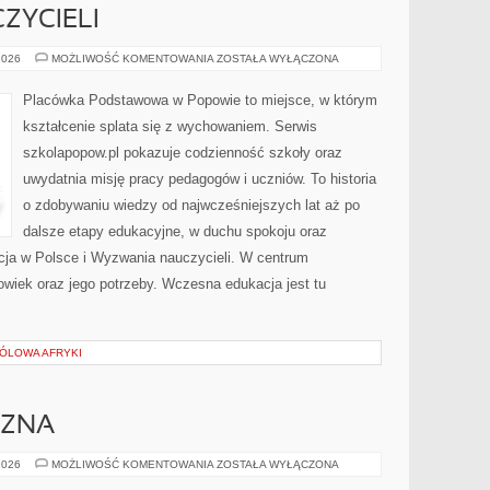
ZYCIELI
WYZWANIA
2026
MOŻLIWOŚĆ KOMENTOWANIA
ZOSTAŁA WYŁĄCZONA
NAUCZYCIELI
Placówka Podstawowa w Popowie to miejsce, w którym
kształcenie splata się z wychowaniem. Serwis
szkolapopow.pl pokazuje codzienność szkoły oraz
uwydatnia misję pracy pedagogów i uczniów. To historia
o zdobywaniu wiedzy od najwcześniejszych lat aż po
dalsze etapy edukacyjne, w duchu spokoju oraz
acja w Polsce i Wyzwania nauczycieli. W centrum
owiek oraz jego potrzeby. Wczesna edukacja jest tu
RÓLOWA AFRYKI
CZNA
ENERGIA
2026
MOŻLIWOŚĆ KOMENTOWANIA
ZOSTAŁA WYŁĄCZONA
SŁONECZNA