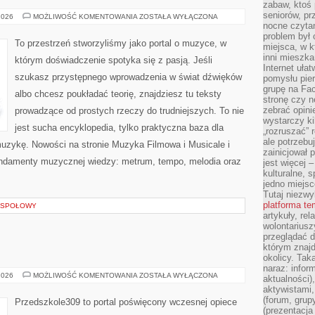
zabaw, ktoś 
seniorów, pr
ROZGRZEWKI
2026
MOŻLIWOŚĆ KOMENTOWANIA
ZOSTAŁA WYŁĄCZONA
I
nocne czyta
ĆWICZENIA
problem był
WOKALNE
To przestrzeń stworzyliśmy jako portal o muzyce, w
miejsca, w k
inni mieszka
którym doświadczenie spotyka się z pasją. Jeśli
Internet uła
szukasz przystępnego wprowadzenia w świat dźwięków
pomysłu pie
grupę na Fac
albo chcesz poukładać teorię, znajdziesz tu teksty
stronę czy n
zebrać opini
prowadzące od prostych rzeczy do trudniejszych. To nie
wystarczy k
jest sucha encyklopedia, tylko praktyczna baza dla
„rozruszać” 
ale potrzebu
muzykę. Nowości na stronie Muzyka Filmowa i Musicale i
zainicjował 
ndamenty muzycznej wiedzy: metrum, tempo, melodia oraz
jest więcej 
kulturalne, s
jedno miejsc
Tutaj niezwy
platforma t
ZESPOŁOWY
artykuły, rel
wolontariusz
przeglądać d
którym znajd
okolicy. Tak
naraz: infor
PRZEDSZKOLA
2026
MOŻLIWOŚĆ KOMENTOWANIA
ZOSTAŁA WYŁĄCZONA
aktualności)
aktywistami,
(forum, grup
Przedszkole309 to portal poświęcony wczesnej opiece
(prezentacja