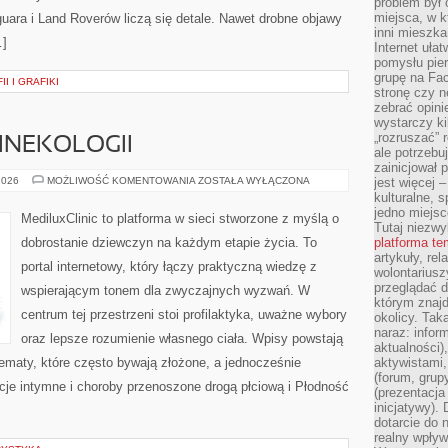
problem był
miejsca, w k
ara i Land Roverów liczą się detale. Nawet drobne objawy
inni mieszka
…]
Internet uła
pomysłu pie
grupę na Fac
I I GRAFIKI
stronę czy n
zebrać opini
wystarczy k
„rozruszać” 
GINEKOLOGII
ale potrzebu
zainicjował 
FAKTY
2026
MOŻLIWOŚĆ KOMENTOWANIA
ZOSTAŁA WYŁĄCZONA
jest więcej 
I
kulturalne, s
MITY
jedno miejsc
W
MediluxClinic to platforma w sieci stworzone z myślą o
GINEKOLOGII
Tutaj niezwy
dobrostanie dziewczyn na każdym etapie życia. To
platforma t
artykuły, rel
portal internetowy, który łączy praktyczną wiedzę z
wolontariusz
przeglądać d
wspierającym tonem dla zwyczajnych wyzwań. W
którym znajd
centrum tej przestrzeni stoi profilaktyka, uważne wybory
okolicy. Tak
naraz: infor
oraz lepsze rozumienie własnego ciała. Wpisy powstają
aktualności)
ematy, które często bywają złożone, a jednocześnie
aktywistami,
(forum, grup
kcje intymne i choroby przenoszone drogą płciową i Płodność
(prezentacja
inicjatywy).
dotarcie do
realny wpływ 