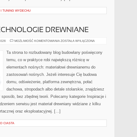
 I TUNING WYDECHU
CHNOLOGIE DREWNIANE
NOWOCZESNE
2026
MOŻLIWOŚĆ KOMENTOWANIA
ZOSTAŁA WYŁĄCZONA
TECHNOLOGIE
DREWNIANE
Ta strona to rozbudowany blog budowlany poświęcony
temu, co w praktyce robi największą różnicę w
elementach nośnych: materiałowi drewnianemu do
zastosowań nośnych. Jeżeli interesuje Cię budowa
domu, odświeżenie, platforma zewnętrzna, połać
dachowa, stropodach albo detale stolarskie, znajdziesz
sposób, bez zbędnej teorii. Polecamy kategorie Inspiracje i
Rdzeniem serwisu jest materiał drewniany widziane z kilku
artacznej oraz eksploatacyjnej. […]
O CIASTA