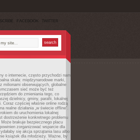
SCRIBE
FACEBOOK
TWITTER
y o internecie, często przychodzi nam
balna skala: międzynarodowe marki,
 z milionami obserwujących, globalne
ymczasem sieć może być też
rzędziem do zmieniania tego, co
aszej dzielnicy, gminy, parafii, lokalnej
. Coraz częściej właśnie online rodzą
a realne działania „w świecie offline”.
rokiem do uruchomienia lokalnej
est dostrzeżenie konkretnego problemu
. Może brakuje bezpiecznego placu
powinien zorganizować wsparcie dla
zydałaby się akcja sprzątania lasu albo
nie książek dla młodzieży. Ważne, by