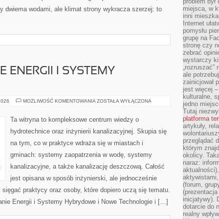
problem był
miejsca, w k
y dwiema wodami, ale klimat strony wykracza szerzej: to
inni mieszka
Internet uła
pomysłu pie
grupę na Fac
stronę czy n
zebrać opini
wystarczy k
„rozruszać” 
ENERGII I SYSTEMY
ale potrzebu
zainicjował 
jest więcej 
kulturalne, s
MAGAZYNOWANIE
2026
MOŻLIWOŚĆ KOMENTOWANIA
ZOSTAŁA WYŁĄCZONA
jedno miejsc
ENERGII
Tutaj niezwy
I
SYSTEMY
platforma t
Ta witryna to kompleksowe centrum wiedzy o
HYBRYDOWE
artykuły, rel
hydrotechnice oraz inżynierii kanalizacyjnej. Skupia się
wolontariusz
przeglądać d
na tym, co w praktyce wdraża się w miastach i
którym znajd
gminach: systemy zaopatrzenia w wodę, systemy
okolicy. Tak
naraz: infor
kanalizacyjne, a także kanalizację deszczową. Całość
aktualności)
aktywistami,
jest opisana w sposób inżynierski, ale jednocześnie
(forum, grup
i sięgać praktycy oraz osoby, które dopiero uczą się tematu.
(prezentacja
inicjatywy).
nie Energii i Systemy Hybrydowe i Nowe Technologie i […]
dotarcie do
realny wpływ 