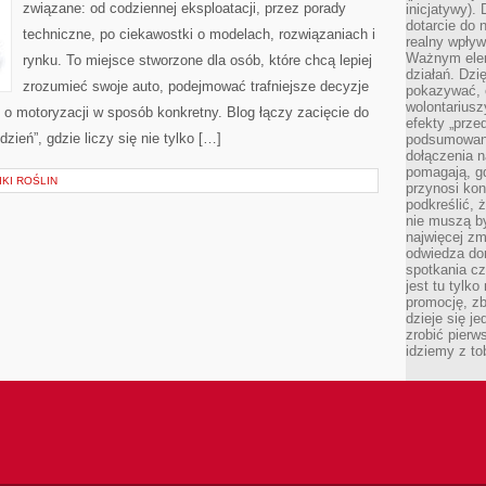
związane: od codziennej eksploatacji, przez porady
inicjatywy).
dotarcie do
techniczne, po ciekawostki o modelach, rozwiązaniach i
realny wpływ 
Ważnym elem
rynku. To miejsce stworzone dla osób, które chcą lepiej
działań. Dzi
zrozumieć swoje auto, podejmować trafniejsze decyzje
pokazywać, c
wolontariusz
o motoryzacji w sposób konkretny. Blog łączy zacięcie do
efekty „przed”
ień”, gdzie liczy się nie tylko […]
podsumowani
dołączenia n
pomagają, g
KI ROŚLIN
przynosi kon
podkreślić, 
nie muszą b
najwięcej zm
odwiedza dom
spotkania cz
jest tu tylk
promocję, z
dzieje się j
zrobić pierw
idziemy z to