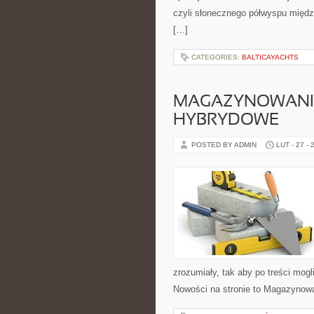
czyli słonecznego półwyspu międz
[…]
CATEGORIES:
BALTICAYACHTS
MAGAZYNOWANIE 
HYBRYDOWE
POSTED BY ADMIN
LUT - 27 - 
zrozumiały, tak aby po treści mogl
Nowości na stronie to Magazynowa