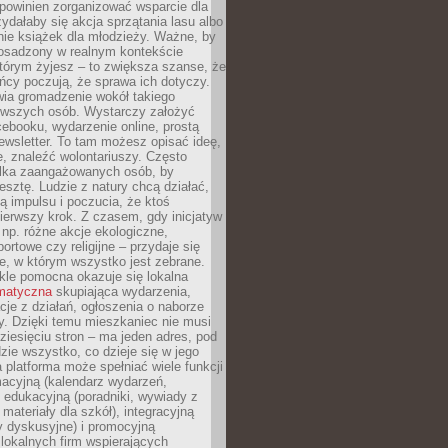
powinien zorganizować wsparcie dla
zydałaby się akcja sprzątania lasu albo
nie książek dla młodzieży. Ważne, by
 osadzony w realnym kontekście
tórym żyjesz – to zwiększa szanse, że
ńcy poczują, że sprawa ich dotyczy.
twia gromadzenie wokół takiego
rwszych osób. Wystarczy założyć
ebooku, wydarzenie online, prostą
ewsletter. To tam możesz opisać ideę,
e, znaleźć wolontariuszy. Często
ilka zaangażowanych osób, by
resztę. Ludzie z natury chcą działać,
ją impulsu i poczucia, że ktoś
pierwszy krok. Z czasem, gdy inicjatyw
– np. różne akcje ekologiczne,
portowe czy religijne – przydaje się
e, w którym wszystko jest zebrane.
kle pomocna okazuje się lokalna
ematyczna
skupiająca wydarzenia,
acje z działań, ogłoszenia o naborze
y. Dzięki temu mieszkaniec nie musi
ziesięciu stron – ma jeden adres, pod
zie wszystko, co dzieje się w jego
a platforma może spełniać wiele funkcji
macyjną (kalendarz wydarzeń,
, edukacyjną (poradniki, wywiady z
 materiały dla szkół), integracyjną
y dyskusyjne) i promocyjną
 lokalnych firm wspierających