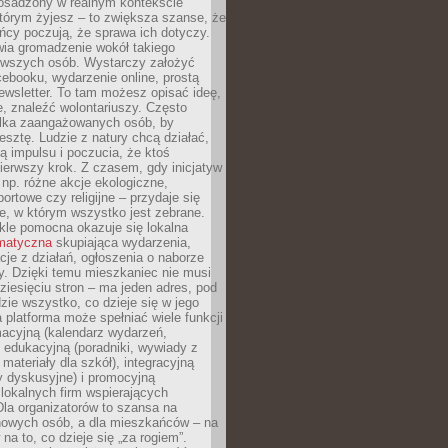
 osadzony w realnym kontekście
tórym żyjesz – to zwiększa szanse, że
ńcy poczują, że sprawa ich dotyczy.
twia gromadzenie wokół takiego
rwszych osób. Wystarczy założyć
ebooku, wydarzenie online, prostą
ewsletter. To tam możesz opisać ideę,
e, znaleźć wolontariuszy. Często
ilka zaangażowanych osób, by
resztę. Ludzie z natury chcą działać,
ją impulsu i poczucia, że ktoś
pierwszy krok. Z czasem, gdy inicjatyw
– np. różne akcje ekologiczne,
portowe czy religijne – przydaje się
e, w którym wszystko jest zebrane.
kle pomocna okazuje się lokalna
ematyczna
skupiająca wydarzenia,
acje z działań, ogłoszenia o naborze
y. Dzięki temu mieszkaniec nie musi
ziesięciu stron – ma jeden adres, pod
zie wszystko, co dzieje się w jego
a platforma może spełniać wiele funkcji
macyjną (kalendarz wydarzeń,
, edukacyjną (poradniki, wywiady z
 materiały dla szkół), integracyjną
y dyskusyjne) i promocyjną
 lokalnych firm wspierających
 Dla organizatorów to szansa na
 nowych osób, a dla mieszkańców – na
na to, co dzieje się „za rogiem”.