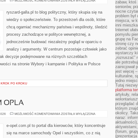
WYBORY
2026
MOŻLIWOŚĆ KOMENTOWANIA
ZOSTAŁA WYŁĄCZONA
zabaw, ktoś 
I
seniorów, pr
KAMPANIE
nocne czyta
ryszard-galla.pl to blog polityczny, który skupia się na
problem był
wiedzy o społeczeństwie. To przestrzeń dla osób, które
miejsca, w k
inni mieszka
chcą ogarniać mechanizmy państwa i wspólnoty, śledzić
Internet uła
procesy zachodzące w polityce wewnętrznej, a
pomysłu pie
grupę na Fac
jednocześnie budować niezależny pogląd w oparciu o
stronę czy n
zebrać opini
analizy i argumenty. W centrum pozostaje człowiek jako
wystarczy k
, jak decyzje podejmowane na różnych szczeblach
„rozruszać” 
ale potrzebu
Nowości na stronie Wybory i kampanie i Polityka w Polsce
zainicjował 
jest więcej 
kulturalne, s
jedno miejsc
I KROK PO KROKU
Tutaj niezwy
platforma t
artykuły, rel
wolontariusz
 OPLA
przeglądać d
którym znajd
okolicy. Tak
SAM
2026
MOŻLIWOŚĆ KOMENTOWANIA
ZOSTAŁA WYŁĄCZONA
NAPRAWIAM
naraz: infor
OPLA
aktualności)
e-opel.com.pl to portal dla kierowców, który koncentruje
aktywistami,
(forum, grup
się na marce samochody Opel i wszystkim, co z nią
(prezentacja