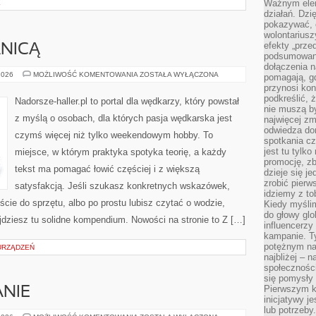
Ważnym elem
E
działań. Dzi
pokazywać, c
wolontariusz
efekty „przed”
NICĄ
podsumowani
dołączenia n
Z
2026
MOŻLIWOŚĆ KOMENTOWANIA
ZOSTAŁA WYŁĄCZONA
pomagają, g
WĘDKĄ
przynosi kon
ZA
GRANICĄ
podkreślić, 
Nadorsze-haller.pl to portal dla wędkarzy, który powstał
nie muszą b
z myślą o osobach, dla których pasja wędkarska jest
najwięcej zm
odwiedza dom
czymś więcej niż tylko weekendowym hobby. To
spotkania cz
jest tu tylk
miejsce, w którym praktyka spotyka teorię, a każdy
promocję, z
tekst ma pomagać łowić częściej i z większą
dzieje się j
zrobić pierw
satysfakcją. Jeśli szukasz konkretnych wskazówek,
idziemy z to
ie do sprzętu, albo po prostu lubisz czytać o wodzie,
Kiedy myślim
do głowy glo
ajdziesz tu solidne kompendium. Nowości na stronie to Z […]
influencerzy
kampanie. T
potężnym na
 URZĄDZEŃ
najbliżej – n
społeczności
się pomysły n
Pierwszym k
NIE
inicjatywy j
lub potrzeby