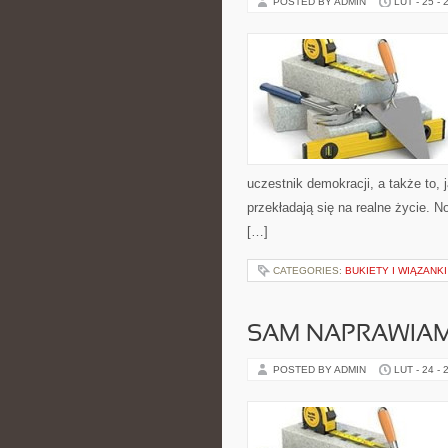
POSTED BY ADMIN
LUT - 25 - 
uczestnik demokracji, a także to
przekładają się na realne życie. 
[…]
CATEGORIES:
BUKIETY I WIĄZANK
SAM NAPRAWIAM
POSTED BY ADMIN
LUT - 24 - 