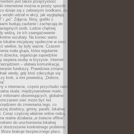
entem jest także przejrzystość
ęki internetowi można w prosty sposób
o dzieje się z zebranymi środkami, ilu
y wzięło udział w akcji, jak wyglądają
 i „po”. Zdjęcia, filmy, grafiki z
ami budują zaufanie i zachęcają do
astępnych osób. Ludzie chętniej
dy widzą, że ich zaangażowanie
kretne rezultaty. Na koniec warto
że lokalne inicjatywy społeczne w sieci
yć wielkie, by były ważne. Czasem
ienia mała grupa, która regularnie
 dziecka, organizuje sąsiedzkie
y wspiera osoby w kryzysie. Internet
o narzędziem – ułatwia komunikację,
bieranie funduszy. Prawdziwa zmiana
ednak wtedy, gdy ktoś zdecyduje się
szy krok, a inni powiedzą: „Dobrze,
bą”.
y o internecie, często przychodzi nam
balna skala: międzynarodowe marki,
 z milionami obserwujących, globalne
ymczasem sieć może być też
rzędziem do zmieniania tego, co
aszej dzielnicy, gminy, parafii, lokalnej
. Coraz częściej właśnie online rodzą
a realne działania „w świecie offline”.
rokiem do uruchomienia lokalnej
est dostrzeżenie konkretnego problemu
. Może brakuje bezpiecznego placu