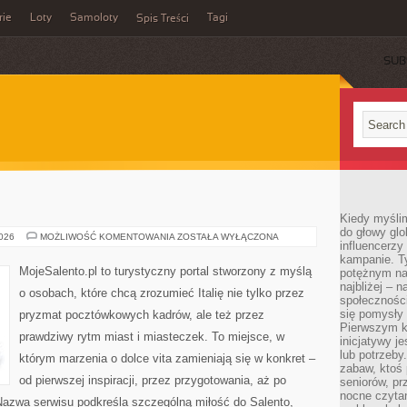
rie
Loty
Samoloty
Tagi
Spis Treści
SUB
Kiedy myślim
do głowy glo
PRATO
2026
MOŻLIWOŚĆ KOMENTOWANIA
ZOSTAŁA WYŁĄCZONA
influencerzy
kampanie. T
MojeSalento.pl to turystyczny portal stworzony z myślą
potężnym na
najbliżej – n
o osobach, które chcą zrozumieć Italię nie tylko przez
społeczności
się pomysły n
pryzmat pocztówkowych kadrów, ale też przez
Pierwszym k
prawdziwy rytm miast i miasteczek. To miejsce, w
inicjatywy j
lub potrzeby
którym marzenia o dolce vita zamieniają się w konkret –
zabaw, ktoś 
od pierwszej inspiracji, przez przygotowania, aż po
seniorów, pr
nocne czyta
Nazwa serwisu podkreśla szczególną miłość do Salento,