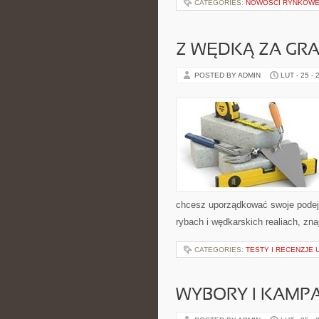
CATEGORIES:
NOWOŚCI RYNKOW
Z WĘDKĄ ZA GRA
POSTED BY ADMIN
LUT - 25 - 
chcesz uporządkować swoje podejśc
rybach i wędkarskich realiach, zn
CATEGORIES:
TESTY I RECENZJE
WYBORY I KAMPA