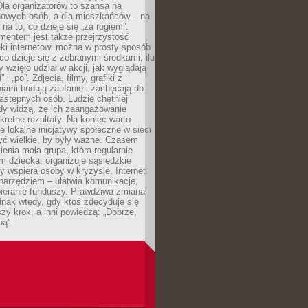
 Dla organizatorów to szansa na
 nowych osób, a dla mieszkańców – na
na to, co dzieje się „za rogiem”.
entem jest także przejrzystość
ęki internetowi można w prosty sposób
o dzieje się z zebranymi środkami, ilu
y wzięło udział w akcji, jak wyglądają
 i „po”. Zdjęcia, filmy, grafiki z
ami budują zaufanie i zachęcają do
astępnych osób. Ludzie chętniej
dy widzą, że ich zaangażowanie
kretne rezultaty. Na koniec warto
że lokalne inicjatywy społeczne w sieci
yć wielkie, by były ważne. Czasem
ienia mała grupa, która regularnie
 dziecka, organizuje sąsiedzkie
y wspiera osoby w kryzysie. Internet
o narzędziem – ułatwia komunikację,
bieranie funduszy. Prawdziwa zmiana
ednak wtedy, gdy ktoś zdecyduje się
szy krok, a inni powiedzą: „Dobrze,
bą”.