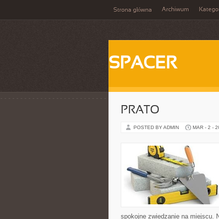
Archiwum
Katego
Strona główna
SPACER
PRATO
POSTED BY ADMIN
MAR - 2 - 
spokojne zwiedzanie na miejscu. 