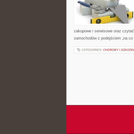
zakupowe i serwisowe oraz czytać 
samochodów z podejściem „na co dz
CATEGORIES:
CHOROBY I SZKODNI