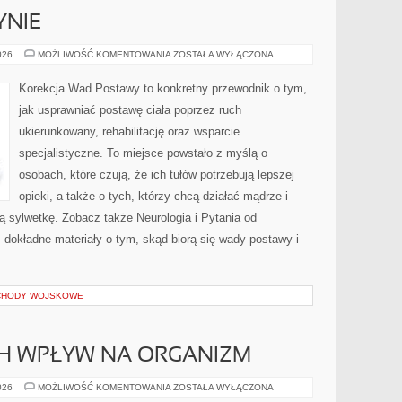
YNIE
ETYKA
026
MOŻLIWOŚĆ KOMENTOWANIA
ZOSTAŁA WYŁĄCZONA
W
MEDYCYNIE
Korekcja Wad Postawy to konkretny przewodnik o tym,
jak usprawniać postawę ciała poprzez ruch
ukierunkowany, rehabilitację oraz wsparcie
specjalistyczne. To miejsce powstało z myślą o
osobach, które czują, że ich tułów potrzebują lepszej
opieki, a także o tych, którzy chcą działać mądrze i
ą sylwetkę. Zobacz także Neurologia i Pytania od
z dokładne materiały o tym, skąd biorą się wady postawy i
CHODY WOJSKOWE
CH WPŁYW NA ORGANIZM
SUPLEMENTY
026
MOŻLIWOŚĆ KOMENTOWANIA
ZOSTAŁA WYŁĄCZONA
I