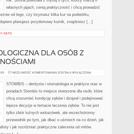
rok. Strona powstała z myślą o tych, którzy marzą o
własnych jajach, cenią praktyczność i chcą prowadzić
eżnie od tego, czy trzymasz kilka kur na podwórku,
dopiero planujesz przydomowy kurnik, znajdziesz […]
SY KETO
OLOGICZNA DLA OSÓB Z
NOŚCIAMI
OPIEKA
026
MOŻLIWOŚĆ KOMENTOWANIA
ZOSTAŁA WYŁĄCZONA
STOMATOLOGICZNA
DLA
OSÓB
STOMBIS – dentysta i stomatologia w praktyce oraz w
Z
NIEPEŁNOSPRAWNOŚCIAMI
poradach Stombis to miejsce stworzone dla osób, które
chcą zrozumieć kondycję zębów i dziąseł i podejmować
lepsze decyzje w temacie leczenia zębów. To nie jest
tylko zbiór luźnych wskazówek, ale wszechstronny
przewodnik po tym, jak dbać o uśmiech na co dzień, jak
listy i jak rozróżniać praktyczne zalecenia od mitów.