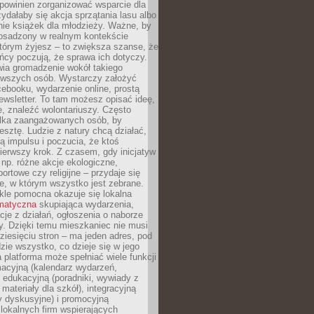
powinien zorganizować wsparcie dla
zydałaby się akcja sprzątania lasu albo
nie książek dla młodzieży. Ważne, by
 osadzony w realnym kontekście
tórym żyjesz – to zwiększa szanse, że
ńcy poczują, że sprawa ich dotyczy.
twia gromadzenie wokół takiego
rwszych osób. Wystarczy założyć
ebooku, wydarzenie online, prostą
ewsletter. To tam możesz opisać ideę,
e, znaleźć wolontariuszy. Często
ilka zaangażowanych osób, by
resztę. Ludzie z natury chcą działać,
ją impulsu i poczucia, że ktoś
pierwszy krok. Z czasem, gdy inicjatyw
– np. różne akcje ekologiczne,
portowe czy religijne – przydaje się
e, w którym wszystko jest zebrane.
kle pomocna okazuje się lokalna
ematyczna
skupiająca wydarzenia,
acje z działań, ogłoszenia o naborze
y. Dzięki temu mieszkaniec nie musi
ziesięciu stron – ma jeden adres, pod
zie wszystko, co dzieje się w jego
a platforma może spełniać wiele funkcji
macyjną (kalendarz wydarzeń,
, edukacyjną (poradniki, wywiady z
 materiały dla szkół), integracyjną
y dyskusyjne) i promocyjną
 lokalnych firm wspierających