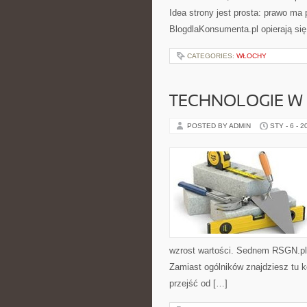
Idea strony jest prosta: prawo ma 
BlogdlaKonsumenta.pl opierają się
CATEGORIES:
WŁOCHY
TECHNOLOGIE W
POSTED BY ADMIN
STY - 6 - 2
wzrost wartości. Sednem RSGN.pl 
Zamiast ogólników znajdziesz tu k
przejść od […]