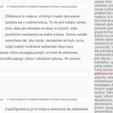
zabaw, ktoś 
seniorów, pr
ŚNIADANIA,
026
MOŻLIWOŚĆ KOMENTOWANIA
ZOSTAŁA WYŁĄCZONA
nocne czyta
OBIADY,
KOLACJE
problem był
OKdieta.pl to miejsce, w którym mądre odżywianie
miejsca, w k
inni mieszka
spotyka się z codziennością. To nie jest kolejny serwis,
Internet uła
pomysłu pie
który obiecuje nierealne rezultaty w tydzień, tylko
grupę na Fac
przestrzeń nastawiona na realne zmiany. Strona została
stronę czy n
zebrać opini
pomyślana tak, aby każdy, niezależnie od stylu życia,
wystarczy k
mógł znaleźć konkretne wskazówki dotyczące
„rozruszać” 
ale potrzebu
piracje, które pomagają przejść od teorii do wdrożenia.
zainicjował 
jest więcej 
indful eating) i Dieta i mikrobiom jelitowy. W centrum
kulturalne, s
jedno miejsc
Tutaj niezwy
platforma t
artykuły, rel
wolontariusz
przeglądać d
którym znajd
okolicy. Tak
naraz: infor
PERMAKULTURA
026
MOŻLIWOŚĆ KOMENTOWANIA
ZOSTAŁA WYŁĄCZONA
aktualności)
aktywistami,
(forum, grup
KącikOgrodniczy.pl to miejsce stworzone dla miłośników
(prezentacja