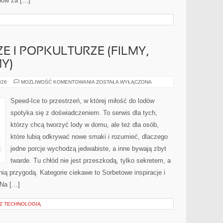
bów za […]
E I POPKULTURZE (FILMY,
Y)
LODY
026
MOŻLIWOŚĆ KOMENTOWANIA
ZOSTAŁA WYŁĄCZONA
W
KULTURZE
I
Speed-Ice to przestrzeń, w której miłość do lodów
POPKULTURZE
(FILMY,
spotyka się z doświadczeniem. To serwis dla tych,
SERIALE,
REKLAMY)
którzy chcą tworzyć lody w domu, ale też dla osób,
które lubią odkrywać nowe smaki i rozumieć, dlaczego
jedne porcje wychodzą jedwabiste, a inne bywają zbyt
twarde. Tu chłód nie jest przeszkodą, tylko sekretem, a
nią przygodą. Kategorie ciekawe to Sorbetowe inspiracje i
 Na […]
Z TECHNOLOGIĄ