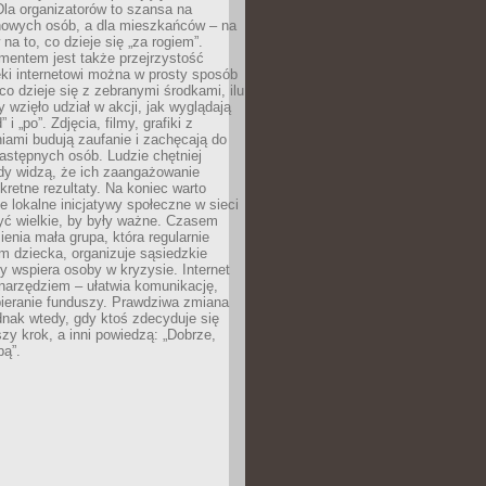
 Dla organizatorów to szansa na
 nowych osób, a dla mieszkańców – na
na to, co dzieje się „za rogiem”.
entem jest także przejrzystość
ęki internetowi można w prosty sposób
o dzieje się z zebranymi środkami, ilu
y wzięło udział w akcji, jak wyglądają
 i „po”. Zdjęcia, filmy, grafiki z
ami budują zaufanie i zachęcają do
astępnych osób. Ludzie chętniej
dy widzą, że ich zaangażowanie
kretne rezultaty. Na koniec warto
że lokalne inicjatywy społeczne w sieci
yć wielkie, by były ważne. Czasem
ienia mała grupa, która regularnie
 dziecka, organizuje sąsiedzkie
y wspiera osoby w kryzysie. Internet
o narzędziem – ułatwia komunikację,
bieranie funduszy. Prawdziwa zmiana
ednak wtedy, gdy ktoś zdecyduje się
szy krok, a inni powiedzą: „Dobrze,
bą”.