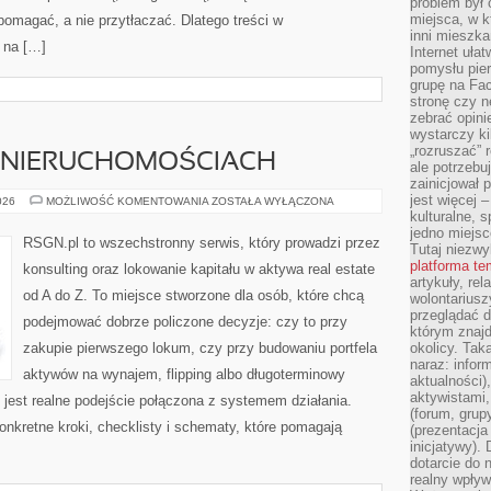
problem był
miejsca, w k
pomagać, a nie przytłaczać. Dlatego treści w
inni mieszka
 na […]
Internet uła
pomysłu pie
grupę na Fac
stronę czy n
zebrać opini
wystarczy k
„rozruszać” 
 NIERUCHOMOŚCIACH
ale potrzebu
zainicjował 
jest więcej 
TECHNOLOGIE
026
MOŻLIWOŚĆ KOMENTOWANIA
ZOSTAŁA WYŁĄCZONA
W
kulturalne, s
NIERUCHOMOŚCIACH
jedno miejsc
RSGN.pl to wszechstronny serwis, który prowadzi przez
Tutaj niezwy
platforma t
konsulting oraz lokowanie kapitału w aktywa real estate
artykuły, rel
od A do Z. To miejsce stworzone dla osób, które chcą
wolontariusz
przeglądać d
podejmować dobrze policzone decyzje: czy to przy
którym znajd
zakupie pierwszego lokum, czy przy budowaniu portfela
okolicy. Tak
naraz: infor
aktywów na wynajem, flipping albo długoterminowy
aktualności)
aktywistami,
jest realne podejście połączona z systemem działania.
(forum, grup
onkretne kroki, checklisty i schematy, które pomagają
(prezentacja
inicjatywy).
dotarcie do
realny wpływ 