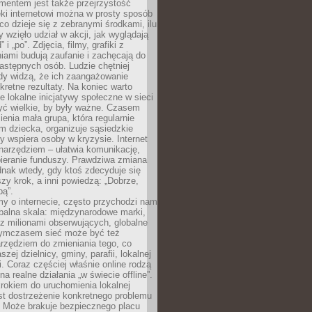
entem jest także przejrzystość
ęki internetowi można w prosty sposób
o dzieje się z zebranymi środkami, ilu
y wzięło udział w akcji, jak wyglądają
 i „po”. Zdjęcia, filmy, grafiki z
ami budują zaufanie i zachęcają do
astępnych osób. Ludzie chętniej
dy widzą, że ich zaangażowanie
kretne rezultaty. Na koniec warto
że lokalne inicjatywy społeczne w sieci
yć wielkie, by były ważne. Czasem
ienia mała grupa, która regularnie
 dziecka, organizuje sąsiedzkie
y wspiera osoby w kryzysie. Internet
o narzędziem – ułatwia komunikację,
bieranie funduszy. Prawdziwa zmiana
ednak wtedy, gdy ktoś zdecyduje się
szy krok, a inni powiedzą: „Dobrze,
bą”.
y o internecie, często przychodzi nam
balna skala: międzynarodowe marki,
 z milionami obserwujących, globalne
ymczasem sieć może być też
rzędziem do zmieniania tego, co
aszej dzielnicy, gminy, parafii, lokalnej
. Coraz częściej właśnie online rodzą
a realne działania „w świecie offline”.
rokiem do uruchomienia lokalnej
est dostrzeżenie konkretnego problemu
. Może brakuje bezpiecznego placu