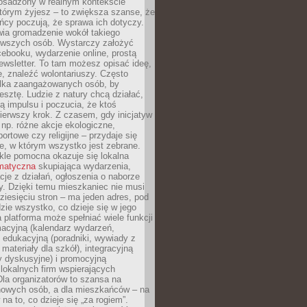
 osadzony w realnym kontekście
tórym żyjesz – to zwiększa szanse, że
ńcy poczują, że sprawa ich dotyczy.
twia gromadzenie wokół takiego
rwszych osób. Wystarczy założyć
ebooku, wydarzenie online, prostą
ewsletter. To tam możesz opisać ideę,
e, znaleźć wolontariuszy. Często
ilka zaangażowanych osób, by
resztę. Ludzie z natury chcą działać,
ją impulsu i poczucia, że ktoś
pierwszy krok. Z czasem, gdy inicjatyw
– np. różne akcje ekologiczne,
portowe czy religijne – przydaje się
e, w którym wszystko jest zebrane.
kle pomocna okazuje się lokalna
ematyczna
skupiająca wydarzenia,
acje z działań, ogłoszenia o naborze
y. Dzięki temu mieszkaniec nie musi
ziesięciu stron – ma jeden adres, pod
zie wszystko, co dzieje się w jego
a platforma może spełniać wiele funkcji
macyjną (kalendarz wydarzeń,
, edukacyjną (poradniki, wywiady z
 materiały dla szkół), integracyjną
y dyskusyjne) i promocyjną
 lokalnych firm wspierających
 Dla organizatorów to szansa na
 nowych osób, a dla mieszkańców – na
na to, co dzieje się „za rogiem”.