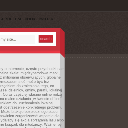
SCRIBE
FACEBOOK
TWITTER
y o internecie, często przychodzi nam
balna skala: międzynarodowe marki,
 z milionami obserwujących, globalne
ymczasem sieć może być też
rzędziem do zmieniania tego, co
aszej dzielnicy, gminy, parafii, lokalnej
. Coraz częściej właśnie online rodzą
a realne działania „w świecie offline”.
rokiem do uruchomienia lokalnej
est dostrzeżenie konkretnego problemu
. Może brakuje bezpiecznego placu
powinien zorganizować wsparcie dla
zydałaby się akcja sprzątania lasu albo
nie książek dla młodzieży. Ważne, by