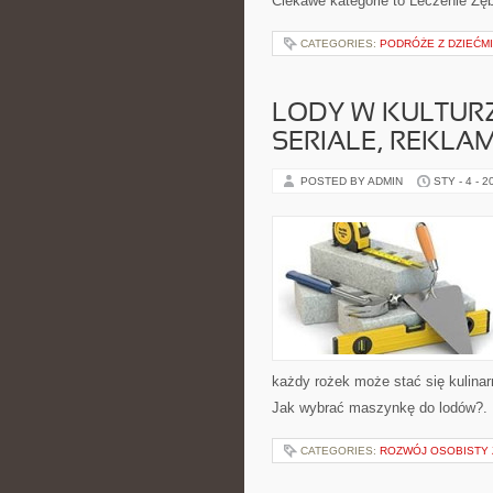
Ciekawe kategorie to Leczenie Zę
CATEGORIES:
PODRÓŻE Z DZIEĆMI
LODY W KULTURZ
SERIALE, REKLAM
POSTED BY ADMIN
STY - 4 - 2
każdy rożek może stać się kulinar
Jak wybrać maszynkę do lodów?.
CATEGORIES:
ROZWÓJ OSOBISTY 