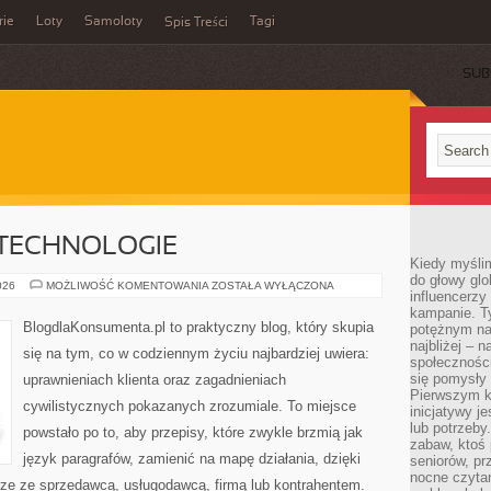
rie
Loty
Samoloty
Tagi
Spis Treści
SUB
TECHNOLOGIE
Kiedy myślim
do głowy glo
PRAWO
026
MOŻLIWOŚĆ KOMENTOWANIA
ZOSTAŁA WYŁĄCZONA
influencerzy
A
NOWE
kampanie. T
TECHNOLOGIE
BlogdlaKonsumenta.pl to praktyczny blog, który skupia
potężnym na
najbliżej – n
się na tym, co w codziennym życiu najbardziej uwiera:
społeczności
się pomysły n
uprawnieniach klienta oraz zagadnieniach
Pierwszym k
cywilistycznych pokazanych zrozumiale. To miejsce
inicjatywy j
lub potrzeby
powstało po to, aby przepisy, które zwykle brzmią jak
zabaw, ktoś 
język paragrafów, zamienić na mapę działania, dzięki
seniorów, pr
nocne czyta
rze ze sprzedawcą, usługodawcą, firmą lub kontrahentem.