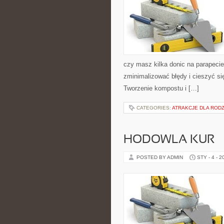
czy masz kilka donic na parapecie
zminimalizować błędy i cieszyć s
Tworzenie kompostu i […]
CATEGORIES:
ATRAKCJE DLA RODZ
HODOWLA KUR
POSTED BY ADMIN
STY - 4 - 2