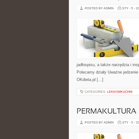
POSTED BY ADMIN
STY - 5 - 2
jadłospisu, a także narzędzia i ins
Polecamy działy Uważne jedzenie (m
OKdieta.pl […]
CATEGORIES:
LEKKOWKUCHNI
PERMAKULTURA
POSTED BY ADMIN
STY - 5 - 2