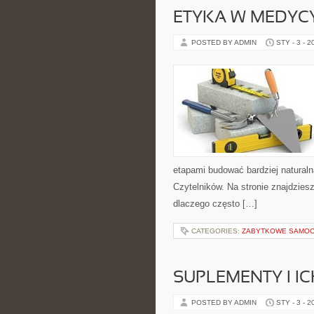
ETYKA W MEDYC
POSTED BY ADMIN
STY - 3 - 2
etapami budować bardziej naturaln
Czytelników. Na stronie znajdzies
dlaczego często […]
CATEGORIES:
ZABYTKOWE SAMO
SUPLEMENTY I I
POSTED BY ADMIN
STY - 3 - 2