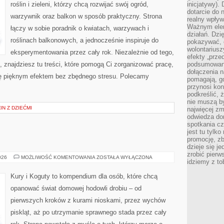
roślin i zieleni, którzy chcą rozwijać swój ogród,
inicjatywy).
dotarcie do
warzywnik oraz balkon w sposób praktyczny. Strona
realny wpływ 
Ważnym elem
łączy w sobie poradnik o kwiatach, warzywach i
działań. Dzi
roślinach balkonowych, a jednocześnie inspiruje do
pokazywać, c
wolontariusz
eksperymentowania przez cały rok. Niezależnie od tego,
efekty „przed”
, znajdziesz tu treści, które pomogą Ci zorganizować pracę,
podsumowani
dołączenia n
ię pięknym efektem bez zbędnego stresu. Polecamy
pomagają, g
przynosi kon
podkreślić, 
nie muszą b
IN Z DZIEĆMI
najwięcej zm
odwiedza dom
spotkania cz
jest tu tylk
promocję, z
dzieje się j
zrobić pierw
HODOWLA
026
MOŻLIWOŚĆ KOMENTOWANIA
ZOSTAŁA WYŁĄCZONA
idziemy z to
KUR
Kury i Koguty to kompendium dla osób, które chcą
opanować świat domowej hodowli drobiu – od
pierwszych kroków z kurami nioskami, przez wychów
piskląt, aż po utrzymanie sprawnego stada przez cały