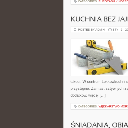
CATEGORIES:
EUROCASH KINDER
KUCHNIA BEZ JA
POSTED BY ADMIN
STY - 5 - 2
łakoci. W centrum Lekkowkuchni s
przystępne. Zamiast sztywnych za
dodatków, więcej […]
CATEGORIES:
WĘDKARSTWO MOR
ŚNIADANIA, OBI