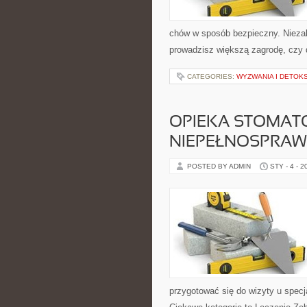
chów w sposób bezpieczny. Niezal
prowadzisz większą zagrodę, czy 
CATEGORIES:
WYZWANIA I DETOK
OPIEKA STOMAT
NIEPEŁNOSPRAW
POSTED BY ADMIN
STY - 4 - 2
przygotować się do wizyty u specja