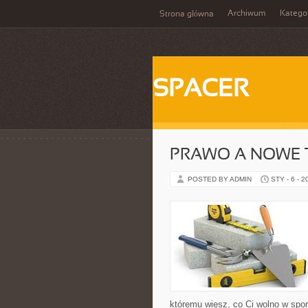
Archiwum
Katego
Strona główna
SPACER
PRAWO A NOWE 
POSTED BY ADMIN
STY - 6 - 2
któremu wiesz, co Ci wolno w spo