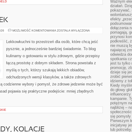
Ważnym elem
GELD
działań. Dzi
pokazywać, c
wolontariusz
efekty „przed”
JEK
podsumowani
dołączenia n
KUCHNIA
026
MOŻLIWOŚĆ KOMENTOWANIA
ZOSTAŁA WYŁĄCZONA
pomagają, g
BEZ
przynosi kon
JAJEK
podkreślić, 
Lekkowkuchni to przestrzeń dla osób, które chcą jeść
nie muszą b
pysznie, a jednocześnie bardziej świadomie. To blog
najwięcej zm
odwiedza dom
kulinarny o gotowaniu w stylu zdrowym, gdzie przepisy
spotkania cz
łączą prostotę z dobrym składem. Strona powstała z
jest tu tylk
promocję, z
myślą o tych, którzy szukają lekkich obiadów,
dzieje się j
zrobić pierw
odchudzonych wersji klasyków, a także zdrowych
idziemy z to
ą codzienne wybory i pomysł, że zdrowe jedzenie może być
Kiedy myślim
do głowy glo
sad pojawia się praktyczne podejście: mniej zbędnych
influencerzy
kampanie. T
potężnym na
najbliżej – n
SKIE
społeczności
się pomysły n
Pierwszym k
inicjatywy j
ADY, KOLACJE
lub potrzeby