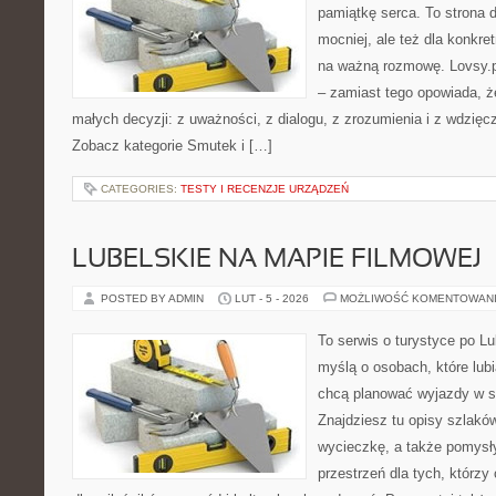
pamiątkę serca. To strona d
mocniej, ale też dla konkre
na ważną rozmowę. Lovsy.pl
– zamiast tego opowiada, ż
małych decyzji: z uważności, z dialogu, z zrozumienia i z wdzięc
Zobacz kategorie Smutek i […]
CATEGORIES:
TESTY I RECENZJE URZĄDZEŃ
LUBELSKIE NA MAPIE FILMOWEJ
POSTED BY ADMIN
LUT - 5 - 2026
MOŻLIWOŚĆ KOMENTOWAN
To serwis o turystyce po L
myślą o osobach, które lub
chcą planować wyjazdy w s
Znajdziesz tu opisy szlaków
wycieczkę, a także pomysły
przestrzeń dla tych, którzy