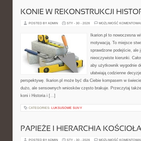
KONIE W REKONSTRUKCJI HISTO
POSTED BY ADMIN
STY - 30 - 2026
MOŻLIWOŚĆ KOMENTOWA
Ikarion.pl to nowoczesna wi
motywacją. To miejsce stwo
sprawdzone podejście, ale
nieoczywiste kierunki. Cał
aby użytkownik wygodnie doc
ułatwiają codzienne decyzje
perspektywę. Ikarion.pl może być dla Ciebie kompasem w świecie,
dużo, ale sensownych wniosków często brakuje. Przeczytaj także
koni i Historia i […]
CATEGORIES:
LUKSUSOWE SUV-Y
PAPIEŻE I HIERARCHIA KOŚCIOŁ
POSTED BY ADMIN
STY - 30 - 2026
MOŻLIWOŚĆ KOMENTOWA