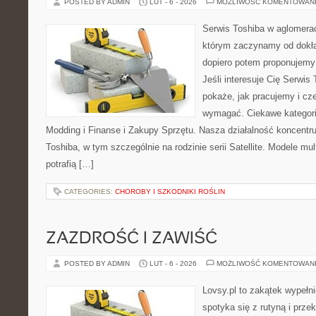
POSTED BY ADMIN
LUT - 6 - 2026
MOŻLIWOŚĆ KOMENTOWAN
Serwis Toshiba w aglomeracj
którym zaczynamy od dokład
dopiero potem proponujemy
Jeśli interesuje Cię Serwis
pokaże, jak pracujemy i cz
wymagać. Ciekawe kategori
Modding i Finanse i Zakupy Sprzętu. Nasza działalność koncentru
Toshiba, w tym szczególnie na rodzinie serii Satellite. Modele mu
potrafią […]
CATEGORIES:
CHOROBY I SZKODNIKI ROŚLIN
ZAZDROŚĆ I ZAWIŚĆ
POSTED BY ADMIN
LUT - 6 - 2026
MOŻLIWOŚĆ KOMENTOWAN
Lovsy.pl to zakątek wypełn
spotyka się z rutyną i prz