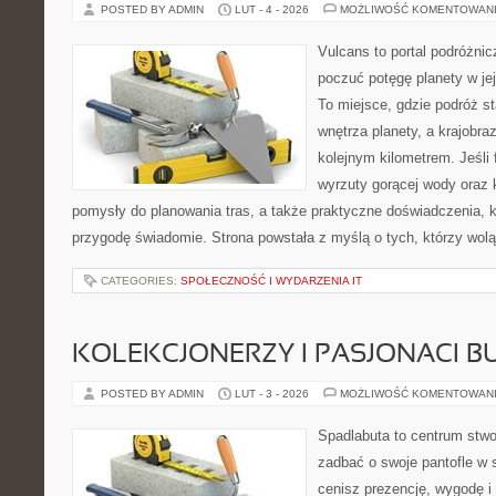
POSTED BY ADMIN
LUT - 4 - 2026
MOŻLIWOŚĆ KOMENTOWAN
Vulcans to portal podróżnic
poczuć potęgę planety w jej 
To miejsce, gdzie podróż st
wnętrza planety, a krajobr
kolejnym kilometrem. Jeśli 
wyrzuty gorącej wody oraz 
pomysły do planowania tras, a także praktyczne doświadczenia, 
przygodę świadomie. Strona powstała z myślą o tych, którzy wol
CATEGORIES:
SPOŁECZNOŚĆ I WYDARZENIA IT
KOLEKCJONERZY I PASJONACI 
POSTED BY ADMIN
LUT - 3 - 2026
MOŻLIWOŚĆ KOMENTOWAN
Spadlabuta to centrum stwo
zadbać o swoje pantofle w 
cenisz prezencję, wygodę i