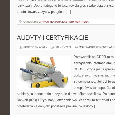
rozwiązań. Dobre kategorie to Uczniowski głos i Edukacja przyszło
prosta: towarzyszyć w przejściu […]
CATEGORIES:
ARCHITEKTURA EKSPERYMENTALNA
AUDYTY I CERTYFIKACJE
POSTED BY ADMIN
LUT - 7 - 2026
MOŻLIWOŚĆ KOMENTOWAN
Przewodnik po GDPR to mie
zarządzania informacjami i
RODO. Strona jest zaproje
codziennych wyzwaniach w f
za compliance. Jej cel to 
przepisów w taki sposób, a
na błędy, a jednocześnie czytelne dla współpracowników. Poleca
Danych (IOD) i Trybunały i orzecznictwo. W centrum tematyki znaj
przetwarzania danych: podstawa prawna, określony […]