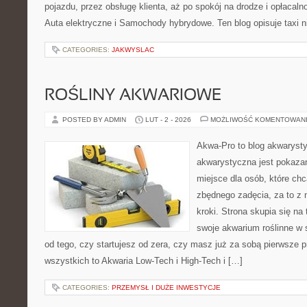
pojazdu, przez obsługę klienta, aż po spokój na drodze i opłacal
Auta elektryczne i Samochody hybrydowe. Ten blog opisuje taxi n
CATEGORIES:
JAKWYSLAC
ROŚLINY AKWARIOWE
POSTED BY ADMIN
LUT - 2 - 2026
MOŻLIWOŚĆ KOMENTOWAN
Akwa-Pro to blog akwaryst
akwarystyczna jest pokazan
miejsce dla osób, które ch
zbędnego zadęcia, za to z
kroki. Strona skupia się n
swoje akwarium roślinne w s
od tego, czy startujesz od zera, czy masz już za sobą pierwsze p
wszystkich to Akwaria Low-Tech i High-Tech i […]
CATEGORIES:
PRZEMYSŁ I DUŻE INWESTYCJE