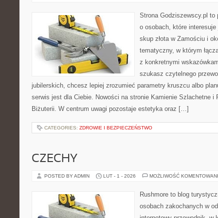
Strona Godziszewscy.pl to 
o osobach, które interesuje 
skup złota w Zamościu i oko
tematyczny, w którym łączą
z konkretnymi wskazówkam
szukasz czytelnego przewo
jubilerskich, chcesz lepiej zrozumieć parametry kruszcu albo pla
serwis jest dla Ciebie. Nowości na stronie Kamienie Szlachetne i
Biżuterii. W centrum uwagi pozostaje estetyka oraz […]
CATEGORIES:
ZDROWIE I BEZPIECZEŃSTWO
CZECHY
POSTED BY ADMIN
LUT - 1 - 2026
MOŻLIWOŚĆ KOMENTOWAN
Rushmore to blog turystycz
osobach zakochanych w od
internetowy przewodnik, w 