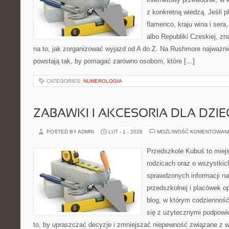
z konkretną wiedzą. Jeśli p
flamenco, kraju wina i sera,
albo Republiki Czeskiej, zn
na to, jak zorganizować wyjazd od A do Z. Na Rushmore najważnie
powstają tak, by pomagać zarówno osobom, które […]
CATEGORIES:
NUMEROLOGIA
ZABAWKI I AKCESORIA DLA DZIE
POSTED BY ADMIN
LUT - 1 - 2026
MOŻLIWOŚĆ KOMENTOWAN
Przedszkole Kubuś to miej
rodzicach oraz o wszystkich
sprawdzonych informacji na
przedszkolnej i placówek o
blog, w którym codzienność
się z użytecznymi podpowie
to, by upraszczać decyzje i zmniejszać niepewność związane z 