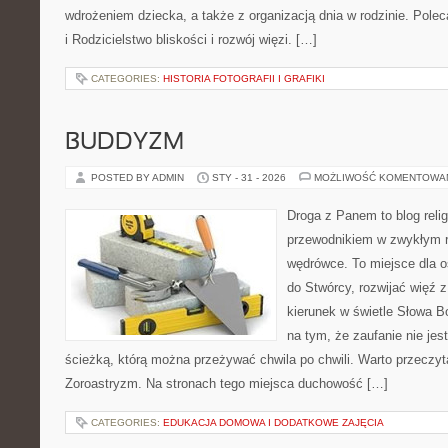
wdrożeniem dziecka, a także z organizacją dnia w rodzinie. Pol
i Rodzicielstwo bliskości i rozwój więzi. […]
CATEGORIES:
HISTORIA FOTOGRAFII I GRAFIKI
BUDDYZM
POSTED BY ADMIN
STY - 31 - 2026
MOŻLIWOŚĆ KOMENTOWA
Droga z Panem to blog relig
przewodnikiem w zwykłym r
wędrówce. To miejsce dla os
do Stwórcy, rozwijać więź
kierunek w świetle Słowa Bo
na tym, że zaufanie nie jes
ścieżką, którą można przeżywać chwila po chwili. Warto przeczyt
Zoroastryzm. Na stronach tego miejsca duchowość […]
CATEGORIES:
EDUKACJA DOMOWA I DODATKOWE ZAJĘCIA