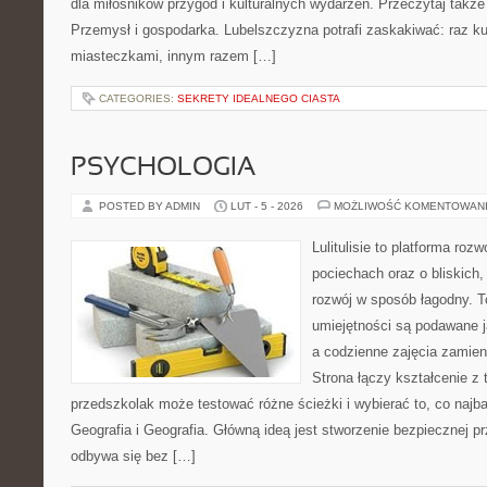
dla miłośników przygód i kulturalnych wydarzeń. Przeczytaj także
Przemysł i gospodarka. Lubelszczyzna potrafi zaskakiwać: raz k
miasteczkami, innym razem […]
CATEGORIES:
SEKRETY IDEALNEGO CIASTA
PSYCHOLOGIA
POSTED BY ADMIN
LUT - 5 - 2026
MOŻLIWOŚĆ KOMENTOWAN
Lulitulisie to platforma ro
pociechach oraz o bliskich,
rozwój w sposób łagodny. T
umiejętności są podawane 
a codzienne zajęcia zamieni
Strona łączy kształcenie z
przedszkolak może testować różne ścieżki i wybierać to, co najb
Geografia i Geografia. Główną ideą jest stworzenie bezpiecznej pr
odbywa się bez […]