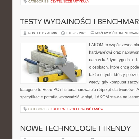
CATEGORIES:
CZYTELNICZE ARTYKUŁY
TESTY WYDAJNOŚCI I BENCHMAR
POSTED BY ADMIN
LUT - 6 - 2026
MOŻLIWOŚĆ KOMENTOWAN
LAKOM to współczesna pla
hardware’owi oraz naprawom
nam w każdym tygodniu. To
o osobach, które chcą pode
także o tych, którzy potrz
wtedy, gdy komputer zaczy
kategorie to Retro PC i historia hardware’u i Sprzęt dla twórców i
specyfikacje potrafią wprowadzić w błąd, LAKOM stawia na jasnoś
CATEGORIES:
KULTURA I SPOŁECZNOŚĆ FANÓW
NOWE TECHNOLOGIE I TRENDY