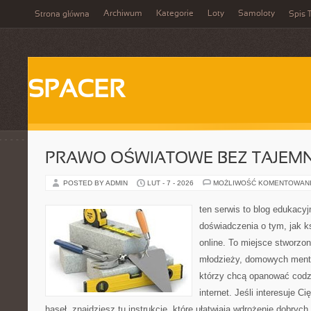
Archiwum
Kategorie
Loty
Samoloty
Strona główna
Spis T
SPACER
PRAWO OŚWIATOWE BEZ TAJEMN
POSTED BY ADMIN
LUT - 7 - 2026
MOŻLIWOŚĆ KOMENTOWAN
ten serwis to blog edukacyj
doświadczenia o tym, jak k
online. To miejsce stworzon
młodzieży, domowych mento
którzy chcą opanować codz
internet. Jeśli interesuje C
haseł, znajdziesz tu instrukcje, które ułatwiają wdrożenie dobry