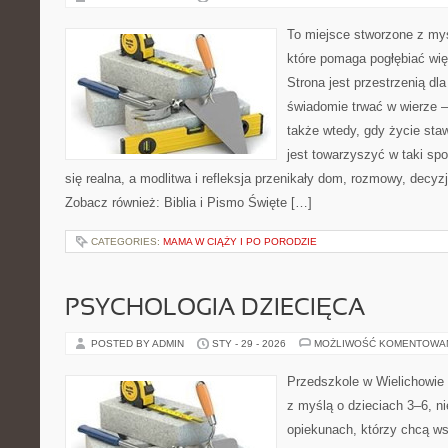
To miejsce stworzone z myś
które pomaga pogłębiać wię
Strona jest przestrzenią dla
świadomie trwać w wierze – 
także wtedy, gdy życie staw
jest towarzyszyć w taki sp
się realna, a modlitwa i refleksja przenikały dom, rozmowy, decyzj
Zobacz również: Biblia i Pismo Święte […]
CATEGORIES:
MAMA W CIĄŻY I PO PORODZIE
PSYCHOLOGIA DZIECIĘCA
POSTED BY ADMIN
STY - 29 - 2026
MOŻLIWOŚĆ KOMENTOWA
Przedszkole w Wielichowie 
z myślą o dzieciach 3–6, n
opiekunach, którzy chcą ws