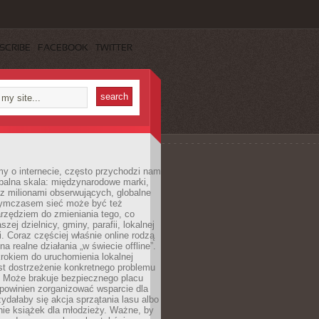
SCRIBE
FACEBOOK
TWITTER
y o internecie, często przychodzi nam
balna skala: międzynarodowe marki,
 z milionami obserwujących, globalne
ymczasem sieć może być też
rzędziem do zmieniania tego, co
aszej dzielnicy, gminy, parafii, lokalnej
. Coraz częściej właśnie online rodzą
a realne działania „w świecie offline”.
rokiem do uruchomienia lokalnej
est dostrzeżenie konkretnego problemu
. Może brakuje bezpiecznego placu
powinien zorganizować wsparcie dla
zydałaby się akcja sprzątania lasu albo
nie książek dla młodzieży. Ważne, by