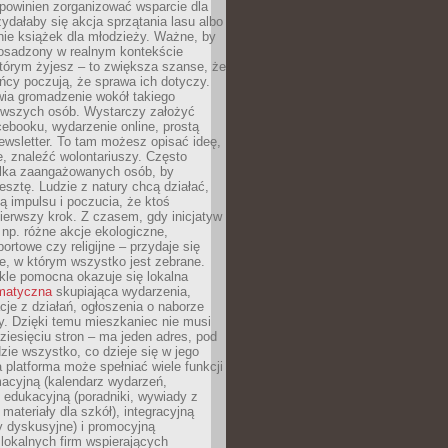
powinien zorganizować wsparcie dla
zydałaby się akcja sprzątania lasu albo
nie książek dla młodzieży. Ważne, by
 osadzony w realnym kontekście
tórym żyjesz – to zwiększa szanse, że
ńcy poczują, że sprawa ich dotyczy.
twia gromadzenie wokół takiego
rwszych osób. Wystarczy założyć
ebooku, wydarzenie online, prostą
ewsletter. To tam możesz opisać ideę,
e, znaleźć wolontariuszy. Często
ilka zaangażowanych osób, by
resztę. Ludzie z natury chcą działać,
ją impulsu i poczucia, że ktoś
pierwszy krok. Z czasem, gdy inicjatyw
– np. różne akcje ekologiczne,
portowe czy religijne – przydaje się
e, w którym wszystko jest zebrane.
kle pomocna okazuje się lokalna
ematyczna
skupiająca wydarzenia,
acje z działań, ogłoszenia o naborze
y. Dzięki temu mieszkaniec nie musi
ziesięciu stron – ma jeden adres, pod
zie wszystko, co dzieje się w jego
a platforma może spełniać wiele funkcji
macyjną (kalendarz wydarzeń,
, edukacyjną (poradniki, wywiady z
 materiały dla szkół), integracyjną
y dyskusyjne) i promocyjną
 lokalnych firm wspierających