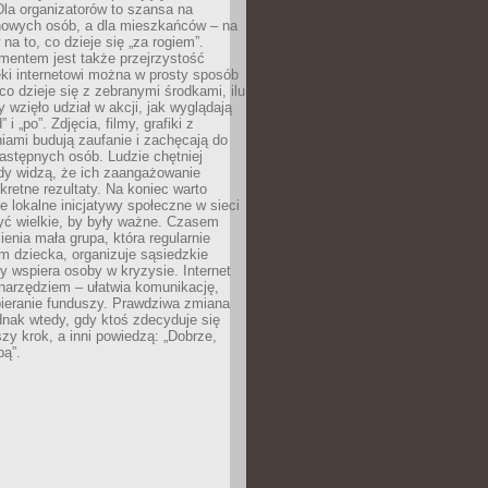
 Dla organizatorów to szansa na
 nowych osób, a dla mieszkańców – na
na to, co dzieje się „za rogiem”.
entem jest także przejrzystość
ęki internetowi można w prosty sposób
o dzieje się z zebranymi środkami, ilu
y wzięło udział w akcji, jak wyglądają
 i „po”. Zdjęcia, filmy, grafiki z
ami budują zaufanie i zachęcają do
astępnych osób. Ludzie chętniej
dy widzą, że ich zaangażowanie
kretne rezultaty. Na koniec warto
że lokalne inicjatywy społeczne w sieci
yć wielkie, by były ważne. Czasem
ienia mała grupa, która regularnie
 dziecka, organizuje sąsiedzkie
y wspiera osoby w kryzysie. Internet
o narzędziem – ułatwia komunikację,
bieranie funduszy. Prawdziwa zmiana
ednak wtedy, gdy ktoś zdecyduje się
szy krok, a inni powiedzą: „Dobrze,
bą”.