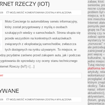
zabaw, ktoś 
RNET RZECZY (IOT)
seniorów, pr
nocne czyta
problem był
ŁĄCZNOŚĆ
026
MOŻLIWOŚĆ KOMENTOWANIA
ZOSTAŁA WYŁĄCZONA
I
miejsca, w k
INTERNET
inni mieszka
RZECZY
Moto Concierge to automobilowy serwis informacyjny,
Internet uła
(IOT)
pomysłu pie
który został przygotowany z myślą o osobach
grupę na Fac
szukających wiedzy o samochodach. Strona skupia się
stronę czy n
zebrać opini
przede wszystkim na konkretnych wskazówkach
wystarczy k
„rozruszać” 
związanych z eksploatacją samochodów, zwłaszcza
ale potrzebu
tych dostępnych na rynku używanym. To miejsce, w
zainicjował 
jest więcej 
edzę przydatne zarówno przed zakupem auta, jak i podczas
kulturalne, s
zygotowania do sprzedaży czy oceny stanu technicznego
jedno miejsc
Tutaj niezwy
ternet Rzeczy (IoT) i […]
platforma t
artykuły, rel
wolontariusz
ART
przeglądać d
którym znajd
okolicy. Tak
naraz: infor
YWANE
aktualności)
aktywistami,
SAMOCHODY
026
MOŻLIWOŚĆ KOMENTOWANIA
ZOSTAŁA WYŁĄCZONA
(forum, grup
UŻYWANE
(prezentacja