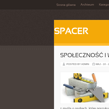
Archiwum
Katego
Strona główna
SPACER
SPOŁECZNOŚĆ I 
POSTED BY ADMIN
MAJ - 10 -
z myślą o osobach, które poszukuj