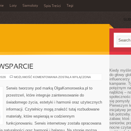
rie
Loty
Samoloty
Tagi
Spis Treści
SUB
WSPARCIE
Kiedy myślim
do głowy glo
SPOŁECZNOŚĆ
 2026
MOŻLIWOŚĆ KOMENTOWANIA
ZOSTAŁA WYŁĄCZONA
influencerzy
I
kampanie. T
WSPARCIE
potężnym na
Serwis tworzony pod marką OlgaKomorowska.pl to
najbliżej – n
przestrzeń, które integruje zainteresowanie do
społeczności
się pomysły n
świadomego życia, estetyki i harmonii oraz użytecznych
Pierwszym k
informacji. Czytelnicy mogą znaleźć tutaj rozbudowane
inicjatywy j
lub potrzeby
materiały, które wspierają w codziennym
zabaw, ktoś 
seniorów, pr
funkcjonowaniu. Serwis internetowy została opracowana
nocne czyta
ą naturalności oraz harmonii i balansu. Na stronie można