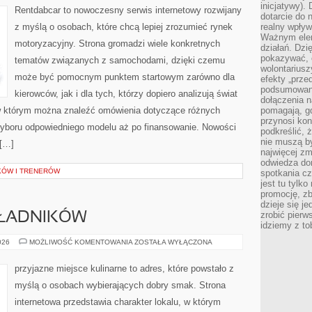
inicjatywy).
Rentdabcar to nowoczesny serwis internetowy rozwijany
dotarcie do
z myślą o osobach, które chcą lepiej zrozumieć rynek
realny wpływ 
Ważnym elem
motoryzacyjny. Strona gromadzi wiele konkretnych
działań. Dzi
pokazywać, c
tematów związanych z samochodami, dzięki czemu
wolontariusz
może być pomocnym punktem startowym zarówno dla
efekty „przed”
podsumowani
kierowców, jak i dla tych, którzy dopiero analizują świat
dołączenia n
 w którym można znaleźć omówienia dotyczące różnych
pomagają, g
przynosi kon
wyboru odpowiedniego modelu aż po finansowanie. Nowości
podkreślić, 
nie muszą b
 […]
najwięcej zm
odwiedza dom
KÓW I TRENERÓW
spotkania cz
jest tu tylk
promocję, z
dzieje się j
zrobić pierw
KŁADNIKÓW
idziemy z to
DRUGIE
026
MOŻLIWOŚĆ KOMENTOWANIA
ZOSTAŁA WYŁĄCZONA
ŻYCIE
SKŁADNIKÓW
przyjazne miejsce kulinarne to adres, które powstało z
myślą o osobach wybierających dobry smak. Strona
internetowa przedstawia charakter lokalu, w którym