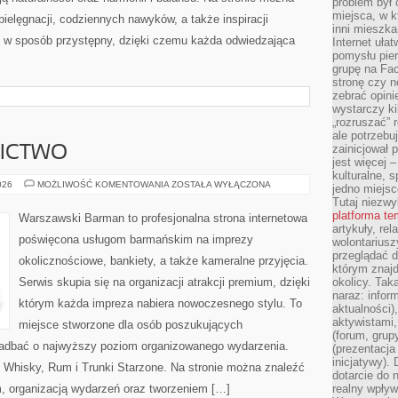
problem był
miejsca, w k
pielęgnacji, codziennych nawyków, a także inspiracji
inni mieszka
ne w sposób przystępny, dzięki czemu każda odwiedzająca
Internet uła
pomysłu pie
grupę na Fac
stronę czy n
zebrać opini
wystarczy k
„rozruszać” 
ale potrzebu
zainicjował 
NICTWO
jest więcej 
kulturalne, s
PIWO
026
MOŻLIWOŚĆ KOMENTOWANIA
ZOSTAŁA WYŁĄCZONA
jedno miejsc
I
Tutaj niezwy
BROWARNICTWO
platforma t
Warszawski Barman to profesjonalna strona internetowa
artykuły, rel
poświęcona usługom barmańskim na imprezy
wolontariusz
przeglądać d
okolicznościowe, bankiety, a także kameralne przyjęcia.
którym znajd
Serwis skupia się na organizacji atrakcji premium, dzięki
okolicy. Tak
naraz: infor
którym każda impreza nabiera nowoczesnego stylu. To
aktualności)
aktywistami,
miejsce stworzone dla osób poszukujących
(forum, grup
ą zadbać o najwyższy poziom organizowanego wydarzenia.
(prezentacja
inicjatywy).
i Whisky, Rum i Trunki Starzone. Na stronie można znaleźć
dotarcie do
 organizacją wydarzeń oraz tworzeniem […]
realny wpływ 