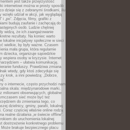
entem jest także przejrzystość
ęki internetowi można w prosty sposób
o dzieje się z zebranymi środkami, ilu
y wzięło udział w akcji, jak wyglądają
 i „po”. Zdjęcia, filmy, grafiki z
ami budują zaufanie i zachęcają do
astępnych osób. Ludzie chętniej
dy widzą, że ich zaangażowanie
kretne rezultaty. Na koniec warto
że lokalne inicjatywy społeczne w sieci
yć wielkie, by były ważne. Czasem
ienia mała grupa, która regularnie
 dziecka, organizuje sąsiedzkie
y wspiera osoby w kryzysie. Internet
o narzędziem – ułatwia komunikację,
bieranie funduszy. Prawdziwa zmiana
ednak wtedy, gdy ktoś zdecyduje się
szy krok, a inni powiedzą: „Dobrze,
bą”.
y o internecie, często przychodzi nam
balna skala: międzynarodowe marki,
 z milionami obserwujących, globalne
ymczasem sieć może być też
rzędziem do zmieniania tego, co
aszej dzielnicy, gminy, parafii, lokalnej
. Coraz częściej właśnie online rodzą
a realne działania „w świecie offline”.
rokiem do uruchomienia lokalnej
est dostrzeżenie konkretnego problemu
. Może brakuje bezpiecznego placu