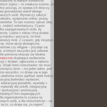
 osadzony w realnym kontekście
tórym żyjesz – to zwiększa szanse, że
ńcy poczują, że sprawa ich dotyczy.
twia gromadzenie wokół takiego
rwszych osób. Wystarczy założyć
ebooku, wydarzenie online, prostą
ewsletter. To tam możesz opisać ideę,
e, znaleźć wolontariuszy. Często
ilka zaangażowanych osób, by
resztę. Ludzie z natury chcą działać,
ją impulsu i poczucia, że ktoś
pierwszy krok. Z czasem, gdy inicjatyw
– np. różne akcje ekologiczne,
portowe czy religijne – przydaje się
e, w którym wszystko jest zebrane.
kle pomocna okazuje się lokalna
ematyczna
skupiająca wydarzenia,
acje z działań, ogłoszenia o naborze
y. Dzięki temu mieszkaniec nie musi
ziesięciu stron – ma jeden adres, pod
zie wszystko, co dzieje się w jego
a platforma może spełniać wiele funkcji
macyjną (kalendarz wydarzeń,
, edukacyjną (poradniki, wywiady z
 materiały dla szkół), integracyjną
y dyskusyjne) i promocyjną
 lokalnych firm wspierających
 Dla organizatorów to szansa na
 nowych osób, a dla mieszkańców – na
na to, co dzieje się „za rogiem”.