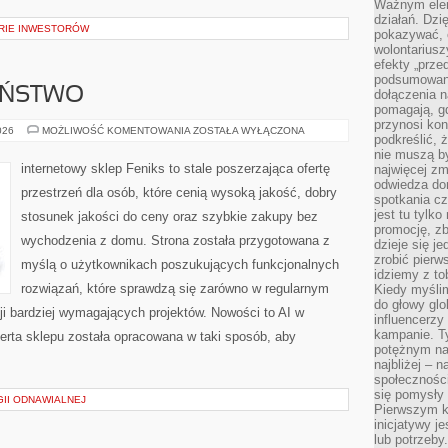
Ważnym elem
działań. Dzi
ORIE INWESTORÓW
pokazywać, c
wolontariusz
efekty „przed”
podsumowani
EŃSTWO
dołączenia n
pomagają, g
przynosi kon
CYBERBEZPIECZEŃSTWO
026
MOŻLIWOŚĆ KOMENTOWANIA
ZOSTAŁA WYŁĄCZONA
podkreślić, 
nie muszą b
internetowy sklep Feniks to stale poszerzająca ofertę
najwięcej zm
odwiedza dom
przestrzeń dla osób, które cenią wysoką jakość, dobry
spotkania cz
jest tu tylk
stosunek jakości do ceny oraz szybkie zakupy bez
promocję, z
wychodzenia z domu. Strona została przygotowana z
dzieje się j
zrobić pierw
myślą o użytkownikach poszukujących funkcjonalnych
idziemy z to
rozwiązań, które sprawdzą się zarówno w regularnym
Kiedy myślim
do głowy glo
cji bardziej wymagających projektów. Nowości to AI w
influencerzy
kampanie. T
ferta sklepu została opracowana w taki sposób, aby
potężnym na
najbliżej – n
społeczności
się pomysły n
II ODNAWIALNEJ
Pierwszym k
inicjatywy j
lub potrzeby