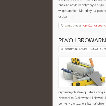
znaleźć artykuły dotyczące stylu, 
wnętrzarskich. Materiały są pisa
osoba […]
CATEGORIES:
PODRÓŻ POŚLUBNA
PIWO I BROWAR
POSTED BY ADMIN
MAJ - 9 - 2
oryginalnych atrakcji, które chc
Nowości to Ciekawostki i Nowinki 
pomysły związane z barmaństwem,