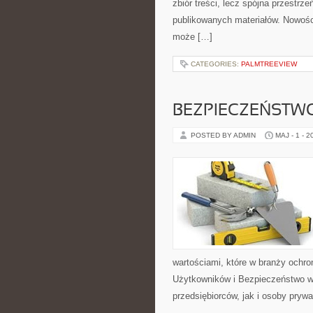
zbiór treści, lecz spójna przestrz
publikowanych materiałów. Nowości
może […]
CATEGORIES:
PALMTREEVIEW
BEZPIECZEŃSTWO
POSTED BY ADMIN
MAJ - 1 - 2
wartościami, które w branży ochro
Użytkowników i Bezpieczeństwo w 
przedsiębiorców, jak i osoby prywa