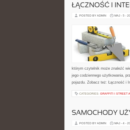
ŁĄCZNOŚĆ I INTE
POSTED BY ADMIN
MAJ - 5 - 2
którym czytelnik może znaleźć wi
jego codziennego użytkowania, pr
pojazdu. Zobacz też: Łączność i In
CATEGORIES:
GRAFFITI I STREET 
SAMOCHODY UŻ
POSTED BY ADMIN
MAJ - 4 - 2