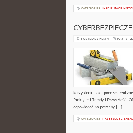
CATEGORIES:
INSPIRUJĄCE HIST
CYBERBEZPIECZ
POSTED BY ADMIN
MAJ - 8 - 2
korzystaniu, jak i podczas realiza
Praktyce i Trendy i Przyszłość. O
odpowiadać na potrzeby […]
CATEGORIES:
PRZYSZŁOŚĆ ENERG