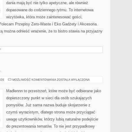
dania mają być nie tylko apetyczne, ale również
dopasowane do codziennego rytmu. To internetowa
wizytówka, która może zainteresować gości,
Polecam Przepisy Zero-Waste i Eko Gadżety i Akcesoria.
tą można odnieść wrażenie, że to bistro stawia na przyjazny
Y
A
OGRÓD
026
MOŻLIWOŚĆ KOMENTOWANIA
ZOSTAŁA WYŁĄCZONA
I
NATURA
Madlennn to przestrzeń, które może być odbierane jako
dopieszczony punkt w sieci dla osób szukających
pomysłów. Już sama nazwa buduje skojarzenie z
czymś wyrazistym, dlatego strona może przyciągać
uwagę użytkowników, którzy lubią naturalne podejście
do prezentowania tematów. To nie jest przypadkowy