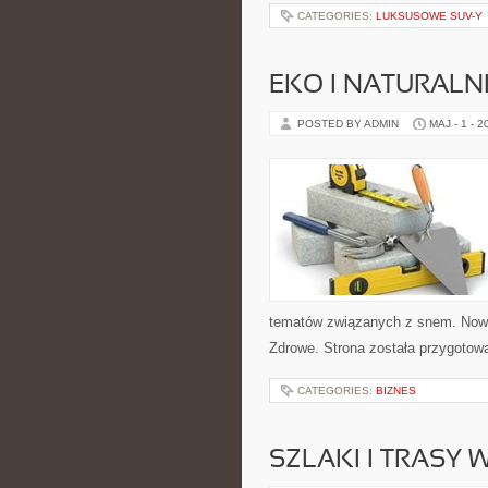
CATEGORIES:
LUKSUSOWE SUV-Y
EKO I NATURALN
POSTED BY ADMIN
MAJ - 1 - 2
tematów związanych z snem. Nowe k
Zdrowe. Strona została przygotow
CATEGORIES:
BIZNES
SZLAKI I TRASY