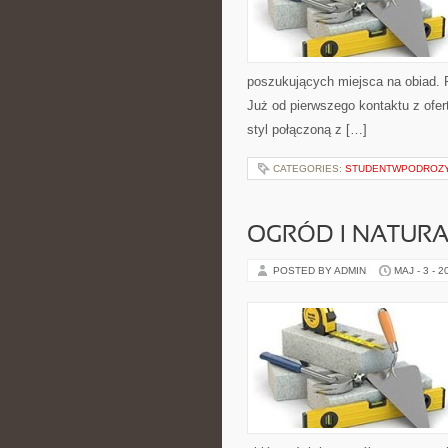
poszukujących miejsca na obiad. 
Już od pierwszego kontaktu z ofer
styl połączoną z […]
CATEGORIES:
STUDENTWPODROZ
OGRÓD I NATUR
POSTED BY ADMIN
MAJ - 3 - 2