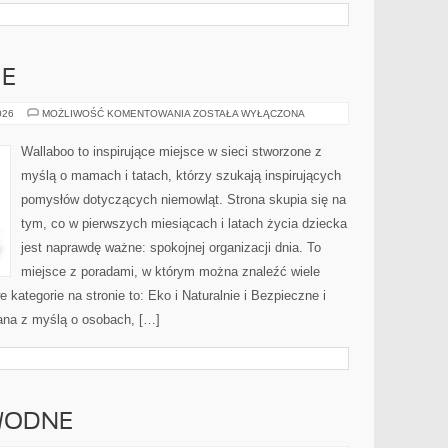
IE
EKO
026
MOŻLIWOŚĆ KOMENTOWANIA
ZOSTAŁA WYŁĄCZONA
I
NATURALNIE
Wallaboo to inspirujące miejsce w sieci stworzone z
myślą o mamach i tatach, którzy szukają inspirujących
pomysłów dotyczących niemowląt. Strona skupia się na
tym, co w pierwszych miesiącach i latach życia dziecka
jest naprawdę ważne: spokojnej organizacji dnia. To
miejsce z poradami, w którym można znaleźć wiele
ategorie na stronie to: Eko i Naturalnie i Bezpieczne i
ana z myślą o osobach, […]
 WODNE