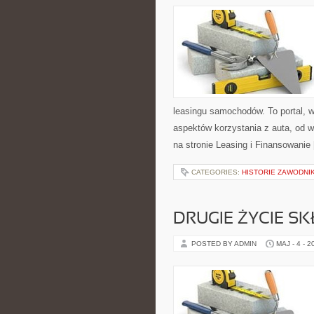
leasingu samochodów. To portal,
aspektów korzystania z auta, od 
na stronie Leasing i Finansowanie
CATEGORIES:
HISTORIE ZAWODNI
DRUGIE ŻYCIE S
POSTED BY ADMIN
MAJ - 4 - 2