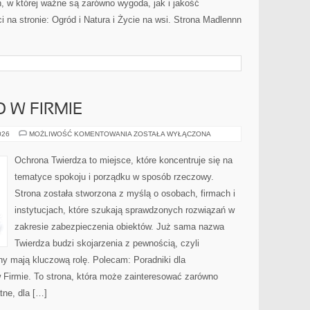
eń, w której ważne są zarówno wygoda, jak i jakość
 na stronie: Ogród i Natura i Życie na wsi. Strona Madlennn
 W FIRMIE
BEZPIECZEŃSTWO
026
MOŻLIWOŚĆ KOMENTOWANIA
ZOSTAŁA WYŁĄCZONA
W
FIRMIE
Ochrona Twierdza to miejsce, które koncentruje się na
tematyce spokoju i porządku w sposób rzeczowy.
Strona została stworzona z myślą o osobach, firmach i
instytucjach, które szukają sprawdzonych rozwiązań w
zakresie zabezpieczenia obiektów. Już sama nazwa
Twierdza budzi skojarzenia z pewnością, czyli
ny mają kluczową rolę. Polecam: Poradniki dla
Firmie. To strona, która może zainteresować zarówno
tne, dla […]