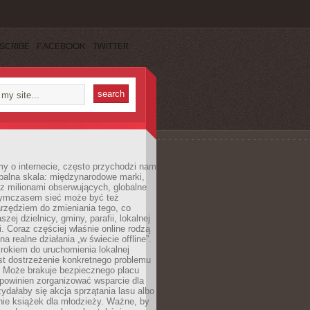
SCRIBE
FACEBOOK
TWITTER
y o internecie, często przychodzi nam
balna skala: międzynarodowe marki,
 z milionami obserwujących, globalne
ymczasem sieć może być też
rzędziem do zmieniania tego, co
aszej dzielnicy, gminy, parafii, lokalnej
. Coraz częściej właśnie online rodzą
a realne działania „w świecie offline”.
rokiem do uruchomienia lokalnej
est dostrzeżenie konkretnego problemu
. Może brakuje bezpiecznego placu
powinien zorganizować wsparcie dla
zydałaby się akcja sprzątania lasu albo
nie książek dla młodzieży. Ważne, by