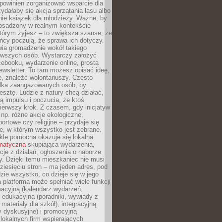
powinien zorganizować wsparcie dla
zydałaby się akcja sprzątania lasu albo
nie książek dla młodzieży. Ważne, by
 osadzony w realnym kontekście
tórym żyjesz – to zwiększa szanse, że
ńcy poczują, że sprawa ich dotyczy.
twia gromadzenie wokół takiego
rwszych osób. Wystarczy założyć
ebooku, wydarzenie online, prostą
ewsletter. To tam możesz opisać ideę,
e, znaleźć wolontariuszy. Często
ilka zaangażowanych osób, by
resztę. Ludzie z natury chcą działać,
ją impulsu i poczucia, że ktoś
pierwszy krok. Z czasem, gdy inicjatyw
– np. różne akcje ekologiczne,
portowe czy religijne – przydaje się
e, w którym wszystko jest zebrane.
kle pomocna okazuje się lokalna
ematyczna
skupiająca wydarzenia,
acje z działań, ogłoszenia o naborze
y. Dzięki temu mieszkaniec nie musi
ziesięciu stron – ma jeden adres, pod
zie wszystko, co dzieje się w jego
a platforma może spełniać wiele funkcji
macyjną (kalendarz wydarzeń,
, edukacyjną (poradniki, wywiady z
 materiały dla szkół), integracyjną
y dyskusyjne) i promocyjną
 lokalnych firm wspierających