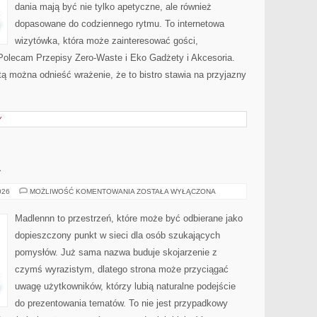
dania mają być nie tylko apetyczne, ale również
dopasowane do codziennego rytmu. To internetowa
wizytówka, która może zainteresować gości,
Polecam Przepisy Zero-Waste i Eko Gadżety i Akcesoria.
tą można odnieść wrażenie, że to bistro stawia na przyjazny
Y
A
OGRÓD
026
MOŻLIWOŚĆ KOMENTOWANIA
ZOSTAŁA WYŁĄCZONA
I
NATURA
Madlennn to przestrzeń, które może być odbierane jako
dopieszczony punkt w sieci dla osób szukających
pomysłów. Już sama nazwa buduje skojarzenie z
czymś wyrazistym, dlatego strona może przyciągać
uwagę użytkowników, którzy lubią naturalne podejście
do prezentowania tematów. To nie jest przypadkowy