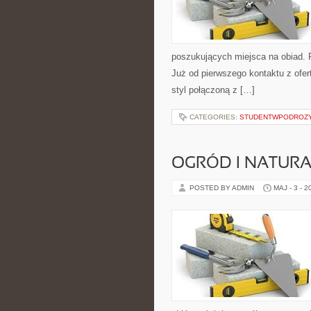
poszukujących miejsca na obiad. 
Już od pierwszego kontaktu z ofer
styl połączoną z […]
CATEGORIES:
STUDENTWPODROZ
OGRÓD I NATUR
POSTED BY ADMIN
MAJ - 3 - 2