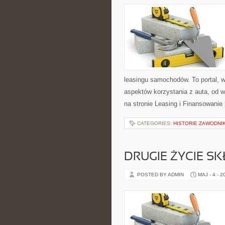
leasingu samochodów. To portal,
aspektów korzystania z auta, od 
na stronie Leasing i Finansowanie
CATEGORIES:
HISTORIE ZAWODNI
DRUGIE ŻYCIE S
POSTED BY ADMIN
MAJ - 4 - 2