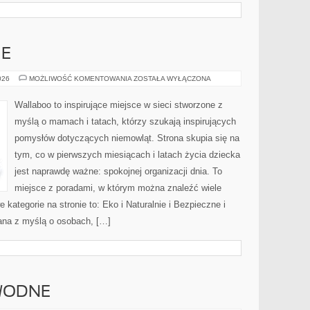
IE
EKO
026
MOŻLIWOŚĆ KOMENTOWANIA
ZOSTAŁA WYŁĄCZONA
I
NATURALNIE
Wallaboo to inspirujące miejsce w sieci stworzone z
myślą o mamach i tatach, którzy szukają inspirujących
pomysłów dotyczących niemowląt. Strona skupia się na
tym, co w pierwszych miesiącach i latach życia dziecka
jest naprawdę ważne: spokojnej organizacji dnia. To
miejsce z poradami, w którym można znaleźć wiele
ategorie na stronie to: Eko i Naturalnie i Bezpieczne i
ana z myślą o osobach, […]
 WODNE