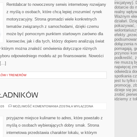
inicjatywy).
Rentdabcar to nowoczesny serwis internetowy rozwijany
dotarcie do
z myślą o osobach, które chcą lepiej zrozumieć rynek
realny wpływ 
Ważnym elem
motoryzacyjny. Strona gromadzi wiele konkretnych
działań. Dzi
pokazywać, c
tematów związanych z samochodami, dzięki czemu
wolontariusz
może być pomocnym punktem startowym zarówno dla
efekty „przed”
podsumowani
kierowców, jak i dla tych, którzy dopiero analizują świat
dołączenia n
 w którym można znaleźć omówienia dotyczące różnych
pomagają, g
przynosi kon
wyboru odpowiedniego modelu aż po finansowanie. Nowości
podkreślić, 
nie muszą b
 […]
najwięcej zm
odwiedza dom
KÓW I TRENERÓW
spotkania cz
jest tu tylk
promocję, z
dzieje się j
zrobić pierw
KŁADNIKÓW
idziemy z to
DRUGIE
026
MOŻLIWOŚĆ KOMENTOWANIA
ZOSTAŁA WYŁĄCZONA
ŻYCIE
SKŁADNIKÓW
przyjazne miejsce kulinarne to adres, które powstało z
myślą o osobach wybierających dobry smak. Strona
internetowa przedstawia charakter lokalu, w którym