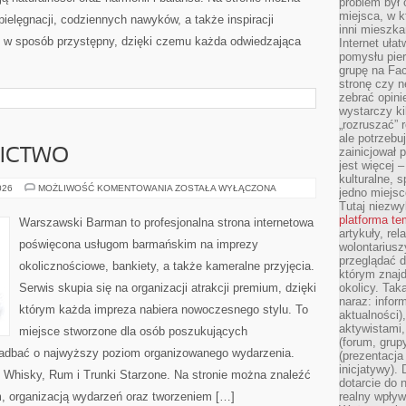
problem był
miejsca, w k
pielęgnacji, codziennych nawyków, a także inspiracji
inni mieszka
ne w sposób przystępny, dzięki czemu każda odwiedzająca
Internet uła
pomysłu pie
grupę na Fac
stronę czy n
zebrać opini
wystarczy k
„rozruszać” 
ale potrzebu
zainicjował 
NICTWO
jest więcej 
kulturalne, s
PIWO
026
MOŻLIWOŚĆ KOMENTOWANIA
ZOSTAŁA WYŁĄCZONA
jedno miejsc
I
Tutaj niezwy
BROWARNICTWO
platforma t
Warszawski Barman to profesjonalna strona internetowa
artykuły, rel
poświęcona usługom barmańskim na imprezy
wolontariusz
przeglądać d
okolicznościowe, bankiety, a także kameralne przyjęcia.
którym znajd
Serwis skupia się na organizacji atrakcji premium, dzięki
okolicy. Tak
naraz: infor
którym każda impreza nabiera nowoczesnego stylu. To
aktualności)
aktywistami,
miejsce stworzone dla osób poszukujących
(forum, grup
ą zadbać o najwyższy poziom organizowanego wydarzenia.
(prezentacja
inicjatywy).
i Whisky, Rum i Trunki Starzone. Na stronie można znaleźć
dotarcie do
 organizacją wydarzeń oraz tworzeniem […]
realny wpływ 