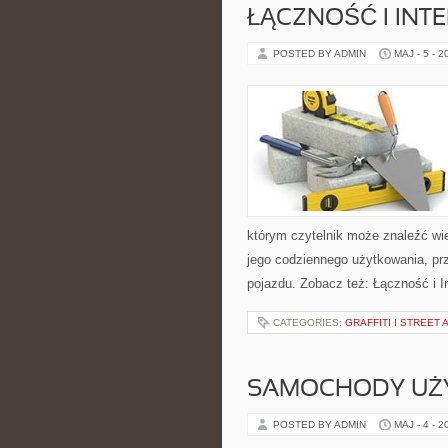
ŁĄCZNOŚĆ I INTE
POSTED BY ADMIN
MAJ - 5 - 2
którym czytelnik może znaleźć wi
jego codziennego użytkowania, pr
pojazdu. Zobacz też: Łączność i In
CATEGORIES:
GRAFFITI I STREET 
SAMOCHODY UŻ
POSTED BY ADMIN
MAJ - 4 - 2