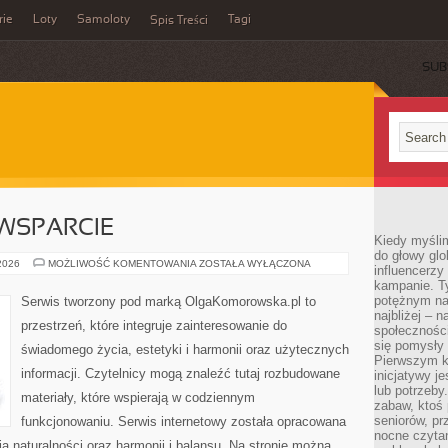
rie
Loty
Samoloty
Tagi
Spis Treści
SUB
WSPARCIE
Kiedy myślim
do głowy glo
SPOŁECZNOŚĆ
 2026
MOŻLIWOŚĆ KOMENTOWANIA
ZOSTAŁA WYŁĄCZONA
influencerzy
I
kampanie. T
WSPARCIE
potężnym na
Serwis tworzony pod marką OlgaKomorowska.pl to
najbliżej – n
przestrzeń, które integruje zainteresowanie do
społeczności
się pomysły n
świadomego życia, estetyki i harmonii oraz użytecznych
Pierwszym k
informacji. Czytelnicy mogą znaleźć tutaj rozbudowane
inicjatywy j
lub potrzeby
materiały, które wspierają w codziennym
zabaw, ktoś 
seniorów, pr
funkcjonowaniu. Serwis internetowy została opracowana
nocne czyta
ą naturalności oraz harmonii i balansu. Na stronie można