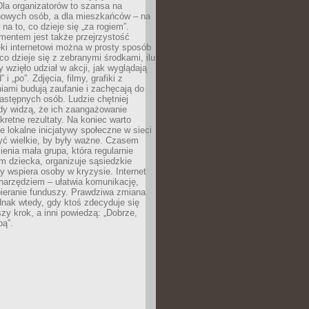
 Dla organizatorów to szansa na
 nowych osób, a dla mieszkańców – na
na to, co dzieje się „za rogiem”.
entem jest także przejrzystość
ęki internetowi można w prosty sposób
o dzieje się z zebranymi środkami, ilu
y wzięło udział w akcji, jak wyglądają
 i „po”. Zdjęcia, filmy, grafiki z
ami budują zaufanie i zachęcają do
astępnych osób. Ludzie chętniej
dy widzą, że ich zaangażowanie
kretne rezultaty. Na koniec warto
że lokalne inicjatywy społeczne w sieci
yć wielkie, by były ważne. Czasem
ienia mała grupa, która regularnie
 dziecka, organizuje sąsiedzkie
y wspiera osoby w kryzysie. Internet
o narzędziem – ułatwia komunikację,
bieranie funduszy. Prawdziwa zmiana
ednak wtedy, gdy ktoś zdecyduje się
szy krok, a inni powiedzą: „Dobrze,
bą”.