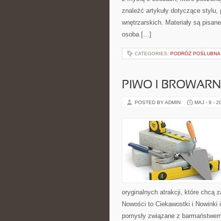
znaleźć artykuły dotyczące stylu, 
wnętrzarskich. Materiały są pisa
osoba […]
CATEGORIES:
PODRÓŻ POŚLUBNA
PIWO I BROWAR
POSTED BY ADMIN
MAJ - 9 - 2
oryginalnych atrakcji, które chc
Nowości to Ciekawostki i Nowinki 
pomysły związane z barmaństwem,