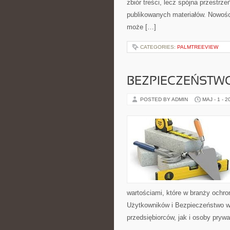
zbiór treści, lecz spójna przestrz
publikowanych materiałów. Nowości
może […]
CATEGORIES:
PALMTREEVIEW
BEZPIECZEŃSTWO
POSTED BY ADMIN
MAJ - 1 - 2
wartościami, które w branży ochro
Użytkowników i Bezpieczeństwo w 
przedsiębiorców, jak i osoby prywa