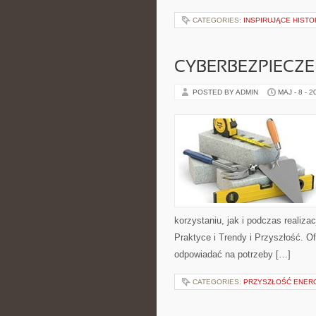
CATEGORIES:
INSPIRUJĄCE HIST
CYBERBEZPIECZ
POSTED BY ADMIN
MAJ - 8 - 2
korzystaniu, jak i podczas realiza
Praktyce i Trendy i Przyszłość. O
odpowiadać na potrzeby […]
CATEGORIES:
PRZYSZŁOŚĆ ENERG