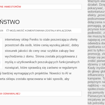
Ważnym elem
działań. Dzi
ORIE INWESTORÓW
pokazywać, c
wolontariusz
efekty „przed”
podsumowani
EŃSTWO
dołączenia n
pomagają, g
przynosi kon
CYBERBEZPIECZEŃSTWO
026
MOŻLIWOŚĆ KOMENTOWANIA
ZOSTAŁA WYŁĄCZONA
podkreślić, 
nie muszą b
internetowy sklep Feniks to stale poszerzająca ofertę
najwięcej zm
odwiedza dom
przestrzeń dla osób, które cenią wysoką jakość, dobry
spotkania cz
jest tu tylk
stosunek jakości do ceny oraz szybkie zakupy bez
promocję, z
wychodzenia z domu. Strona została przygotowana z
dzieje się j
zrobić pierw
myślą o użytkownikach poszukujących funkcjonalnych
idziemy z to
rozwiązań, które sprawdzą się zarówno w regularnym
Kiedy myślim
do głowy glo
cji bardziej wymagających projektów. Nowości to AI w
influencerzy
kampanie. T
ferta sklepu została opracowana w taki sposób, aby
potężnym na
najbliżej – n
społeczności
się pomysły n
II ODNAWIALNEJ
Pierwszym k
inicjatywy j
lub potrzeby