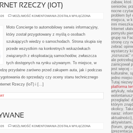
zabaw, ktoś 
RNET RZECZY (IOT)
seniorów, pr
nocne czyta
problem był
ŁĄCZNOŚĆ
026
MOŻLIWOŚĆ KOMENTOWANIA
ZOSTAŁA WYŁĄCZONA
I
miejsca, w k
INTERNET
inni mieszka
RZECZY
Moto Concierge to automobilowy serwis informacyjny,
Internet uła
(IOT)
pomysłu pie
który został przygotowany z myślą o osobach
grupę na Fac
szukających wiedzy o samochodach. Strona skupia się
stronę czy n
zebrać opini
przede wszystkim na konkretnych wskazówkach
wystarczy k
„rozruszać” 
związanych z eksploatacją samochodów, zwłaszcza
ale potrzebu
tych dostępnych na rynku używanym. To miejsce, w
zainicjował 
jest więcej 
edzę przydatne zarówno przed zakupem auta, jak i podczas
kulturalne, s
zygotowania do sprzedaży czy oceny stanu technicznego
jedno miejsc
Tutaj niezwy
ternet Rzeczy (IoT) i […]
platforma t
artykuły, rel
wolontariusz
ART
przeglądać d
którym znajd
okolicy. Tak
naraz: infor
YWANE
aktualności)
aktywistami,
SAMOCHODY
026
MOŻLIWOŚĆ KOMENTOWANIA
ZOSTAŁA WYŁĄCZONA
(forum, grup
UŻYWANE
(prezentacja