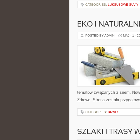
CATEGORIES:
LUKSUSOWE SUV-Y
EKO I NATURALN
POSTED BY ADMIN
MAJ - 1 - 2
tematów związanych z snem. Nowe k
Zdrowe. Strona została przygotow
CATEGORIES:
BIZNES
SZLAKI I TRASY