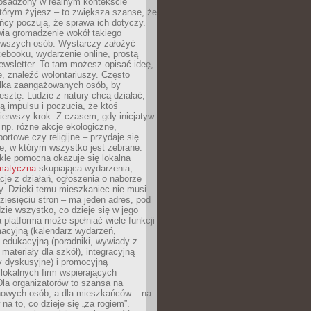
 osadzony w realnym kontekście
tórym żyjesz – to zwiększa szanse, że
ńcy poczują, że sprawa ich dotyczy.
twia gromadzenie wokół takiego
rwszych osób. Wystarczy założyć
ebooku, wydarzenie online, prostą
ewsletter. To tam możesz opisać ideę,
e, znaleźć wolontariuszy. Często
ilka zaangażowanych osób, by
resztę. Ludzie z natury chcą działać,
ją impulsu i poczucia, że ktoś
pierwszy krok. Z czasem, gdy inicjatyw
– np. różne akcje ekologiczne,
portowe czy religijne – przydaje się
e, w którym wszystko jest zebrane.
kle pomocna okazuje się lokalna
ematyczna
skupiająca wydarzenia,
acje z działań, ogłoszenia o naborze
y. Dzięki temu mieszkaniec nie musi
ziesięciu stron – ma jeden adres, pod
zie wszystko, co dzieje się w jego
a platforma może spełniać wiele funkcji
macyjną (kalendarz wydarzeń,
, edukacyjną (poradniki, wywiady z
 materiały dla szkół), integracyjną
y dyskusyjne) i promocyjną
 lokalnych firm wspierających
 Dla organizatorów to szansa na
 nowych osób, a dla mieszkańców – na
na to, co dzieje się „za rogiem”.