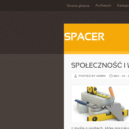
Archiwum
Katego
Strona główna
SPACER
SPOŁECZNOŚĆ I 
POSTED BY ADMIN
MAJ - 10 -
z myślą o osobach, które poszukuj