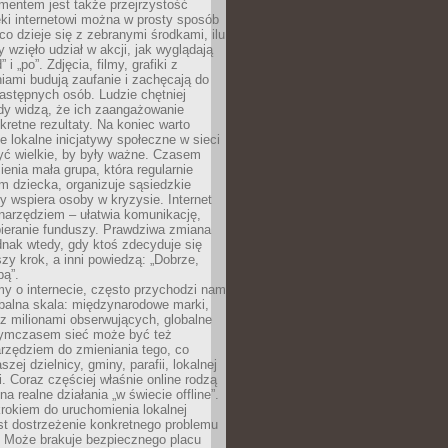
entem jest także przejrzystość
ęki internetowi można w prosty sposób
o dzieje się z zebranymi środkami, ilu
y wzięło udział w akcji, jak wyglądają
 i „po”. Zdjęcia, filmy, grafiki z
ami budują zaufanie i zachęcają do
astępnych osób. Ludzie chętniej
dy widzą, że ich zaangażowanie
kretne rezultaty. Na koniec warto
że lokalne inicjatywy społeczne w sieci
yć wielkie, by były ważne. Czasem
ienia mała grupa, która regularnie
 dziecka, organizuje sąsiedzkie
y wspiera osoby w kryzysie. Internet
o narzędziem – ułatwia komunikację,
bieranie funduszy. Prawdziwa zmiana
ednak wtedy, gdy ktoś zdecyduje się
szy krok, a inni powiedzą: „Dobrze,
bą”.
y o internecie, często przychodzi nam
balna skala: międzynarodowe marki,
 z milionami obserwujących, globalne
ymczasem sieć może być też
rzędziem do zmieniania tego, co
aszej dzielnicy, gminy, parafii, lokalnej
. Coraz częściej właśnie online rodzą
a realne działania „w świecie offline”.
rokiem do uruchomienia lokalnej
est dostrzeżenie konkretnego problemu
. Może brakuje bezpiecznego placu