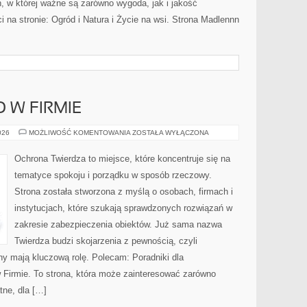
eń, w której ważne są zarówno wygoda, jak i jakość
 na stronie: Ogród i Natura i Życie na wsi. Strona Madlennn
 W FIRMIE
BEZPIECZEŃSTWO
026
MOŻLIWOŚĆ KOMENTOWANIA
ZOSTAŁA WYŁĄCZONA
W
FIRMIE
Ochrona Twierdza to miejsce, które koncentruje się na
tematyce spokoju i porządku w sposób rzeczowy.
Strona została stworzona z myślą o osobach, firmach i
instytucjach, które szukają sprawdzonych rozwiązań w
zakresie zabezpieczenia obiektów. Już sama nazwa
Twierdza budzi skojarzenia z pewnością, czyli
ny mają kluczową rolę. Polecam: Poradniki dla
Firmie. To strona, która może zainteresować zarówno
tne, dla […]