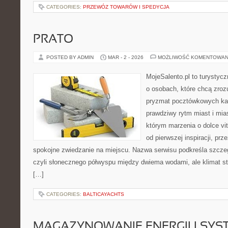
CATEGORIES:
PRZEWÓZ TOWARÓW I SPEDYCJA
PRATO
POSTED BY ADMIN
MAR - 2 - 2026
MOŻLIWOŚĆ KOMENTOWAN
MojeSalento.pl to turystycz
o osobach, które chcą zrozu
pryzmat pocztówkowych kad
prawdziwy rytm miast i mia
którym marzenia o dolce vit
od pierwszej inspiracji, pr
spokojne zwiedzanie na miejscu. Nazwa serwisu podkreśla szczeg
czyli słonecznego półwyspu między dwiema wodami, ale klimat st
[…]
CATEGORIES:
BALTICAYACHTS
MAGAZYNOWANIE ENERGII I SYS