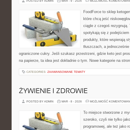
POSTED BY ADMIN
MAR - 9 - 2026
MOŻLIWOŚĆ KOMENTOWAN
FoodForce to sklep ketogen
które chcą jeść niskowęgl
ciągle z czegoś rezygnują.
spotykają się z podejściem
produkty, które wspierają s
tłuszczach, a jednocześni
ograniczone cukry. Jeśli szukasz przestrzeni, gdzie keto jest pros
na papierze, ta idea jest dokładnie o tym. Nowe kategorie na stron
CATEGORIES:
ZAAWANSOWANE TEMATY
ŻYWIENIE I ZDROWIE
POSTED BY ADMIN
MAR - 8 - 2026
MOŻLIWOŚĆ KOMENTOWAN
To miejsce stworzone z myś
szeroko, czyli nie tylko jak
programowej, ale też jako 