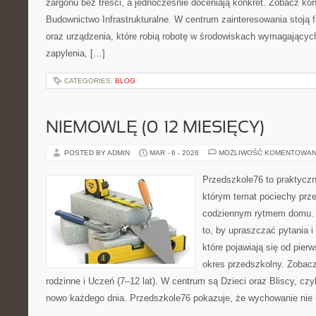
żargonu bez treści, a jednocześnie doceniają konkret. Zobacz ko
Budownictwo Infrastrukturalne. W centrum zainteresowania stoją 
oraz urządzenia, które robią robotę w środowiskach wymagającyc
zapylenia, […]
CATEGORIES:
BLOG
NIEMOWLĘ (0–12 MIESIĘCY)
POSTED BY ADMIN
MAR - 6 - 2026
MOŻLIWOŚĆ KOMENTOWAN
Przedszkole76 to praktyczn
którym temat pociechy przen
codziennym rytmem domu. T
to, by upraszczać pytania i
które pojawiają się od pier
okres przedszkolny. Zobacz
rodzinne i Uczeń (7–12 lat). W centrum są Dzieci oraz Bliscy, czyl
nowo każdego dnia. Przedszkole76 pokazuje, że wychowanie nie