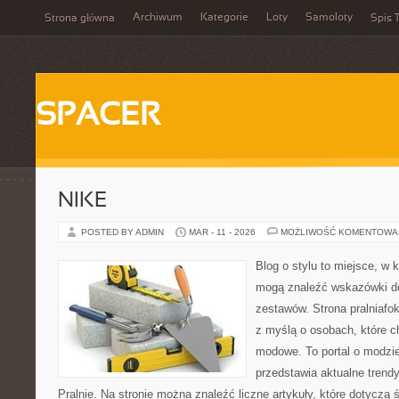
Archiwum
Kategorie
Loty
Samoloty
Strona główna
Spis T
SPACER
NIKE
POSTED BY ADMIN
MAR - 11 - 2026
MOŻLIWOŚĆ KOMENTOWA
Blog o stylu to miejsce, w 
mogą znaleźć wskazówki 
zestawów. Strona pralniafo
z myślą o osobach, które 
modowe. To portal o modzie
przedstawia aktualne trendy
Pralnie. Na stronie można znaleźć liczne artykuły, które dotyczą 