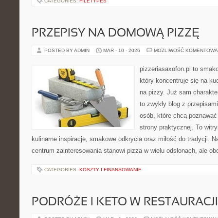
CATEGORIES:
FILETYPES
PRZEPISY NA DOMOWĄ PIZZĘ
POSTED BY ADMIN
MAR - 10 - 2026
MOŻLIWOŚĆ KOMENTOWA
pizzeriasaxofon.pl to smako
który koncentruje się na ku
na pizzy. Już sam charakter
to zwykły blog z przepisami
osób, które chcą poznawać
strony praktycznej. To witr
kulinarne inspiracje, smakowe odkrycia oraz miłość do tradycji. N
centrum zainteresowania stanowi pizza w wielu odsłonach, ale ob
CATEGORIES:
KOSZTY I FINANSOWANIE
PODRÓŻE I KETO W RESTAURACJI