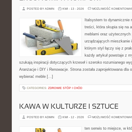
POSTED BY ADMIN
KWI - 13 - 2026
MOŻLIWOŚĆ KOMENTOWA
Italsystem to dynamicznie r
treści, która skupia się na 
meblami oraz użytecznych 
urządzających mieszkanie i
którym styl łączy się z pr
każdy artykuł powstaje z my
szukają inspiracji dotyczących krzeseł i szeroko rozumianego wyg
Aranżacje i DIY i Renowacje. Strona została zaprojektowana dla 
wybierać meble […]
CATEGORIES:
ZDROWIE STÓP I CHÓD
KAWA W KULTURZE I SZTUCE
POSTED BY ADMIN
KWI - 12 - 2026
MOŻLIWOŚĆ KOMENTOWA
ten serwis to miejsce, w kt