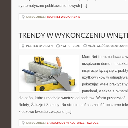
systematyczne publikowanie nowych […]
CATEGORIES:
TECHNIKI WĘDKARSKIE
TRENDY W WYKOŃCZENIU WNĘT
POSTED BY ADMIN
KWI - 9 - 2026
MOŻLIWOŚĆ KOMENTOWAN
Mars-Net to rozbudowana wi
urządzaniu domu i mieszkan
inspiracje łączą się z prak
użytkowników w odnajdywani
pokazując wiele praktyczn
panelami, a także z oknam
dla osób, które urządzają wnętrze od podstaw. Warto przeczytać: R
Rolety, Żaluzje i Zasłony. Na stronie można znaleźć obszerne teks
kluczowe kwestie związane […]
CATEGORIES:
SAMOCHODY W KULTURZE I SZTUCE