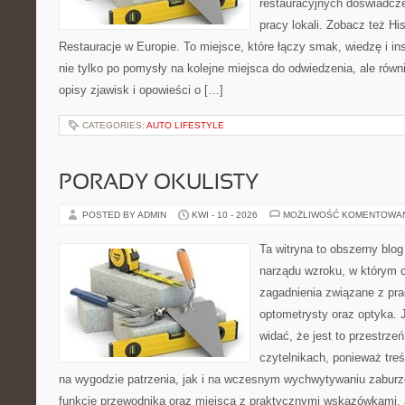
restauracyjnych doświadcze
pracy lokali. Zobacz też His
Restauracje w Europie. To miejsce, które łączy smak, wiedzę i insp
nie tylko po pomysły na kolejne miejsca do odwiedzenia, ale równi
opisy zjawisk i opowieści o […]
CATEGORIES:
AUTO LIFESTYLE
PORADY OKULISTY
POSTED BY ADMIN
KWI - 10 - 2026
MOŻLIWOŚĆ KOMENTOWA
Ta witryna to obszerny blog
narządu wzroku, w którym c
zagadnienia związane z prac
optometrysty oraz optyka. 
widać, że jest to przestrz
czytelnikach, ponieważ treś
na wygodzie patrzenia, jak i na wczesnym wychwytywaniu zaburze
funkcję przewodnika oraz miejsca z praktycznymi wskazówkami, a