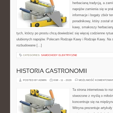
herbacianą tradycją, a zam
napojów zamienia się w pra
informacje i bogaty zbiór te
poradnikowy, który został 
kawy, smakoszy herbaciany
tych, którzy po prostu chcą dowiedzieć się więcej codzienne ryt
ulubionych napojów. Polecam Rodzaje Kawy i Rodzaje Kawy. Na 
rozbudowane […]
CATEGORIES:
SAMOCHODY ELEKTRYCZNE
HISTORIA GASTRONOMII
POSTED BY ADMIN
KWI - 11 - 2026
MOŻLIWOŚĆ KOMENTOWA
Ta strona internetowa to r
stworzone z myślą o miłośni
koncentruje się na międzyna
Witryna prezentuje artykuły