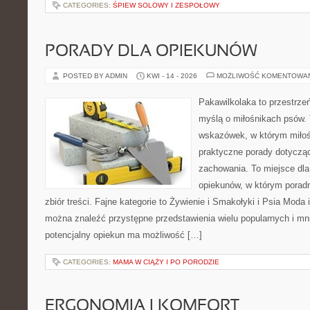
CATEGORIES:
ŚPIEW SOLOWY I ZESPOŁOWY
PORADY DLA OPIEKUNÓW
POSTED BY ADMIN
KWI - 14 - 2026
MOŻLIWOŚĆ KOMENTOWA
Pakawilkolaka to przestrzeń
myślą o miłośnikach psów. 
wskazówek, w którym miłośn
praktyczne porady dotycząc
zachowania. To miejsce dla
opiekunów, w którym poradn
zbiór treści. Fajne kategorie to Żywienie i Smakołyki i Psia Moda 
można znaleźć przystępne przedstawienia wielu popularnych i mni
potencjalny opiekun ma możliwość […]
CATEGORIES:
MAMA W CIĄŻY I PO PORODZIE
ERGONOMIA I KOMFORT