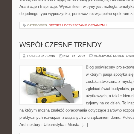
Aranżacje i Inspiracje. Wyróżnikiem witryny jest rozległa tematyk
do jednego typu wypoczynku, ponieważ rozwija pełne spektrum z
CATEGORIES:
DETOKS I OCZYSZCZANIE ORGANIZMU
WSPÓŁCZESNE TRENDY
POSTED BY ADMIN
KWI - 15 - 2026
MOŻLIWOŚĆ KOMENTOWA
Blog poświęcony projektowan
w którym pasja spotyka si
została stworzona z myślą 
zgłębiać świat budynków, p
użytkowych, a także kierun
żyjemy na co dzień. To ins
na którym można znaleźć opracowania dotyczące zarówno rozpozn
praktycznych rozwiązań związanych z urządzaniem domu. Poleca
Architektury i Urbanistyka i Miasta. […]