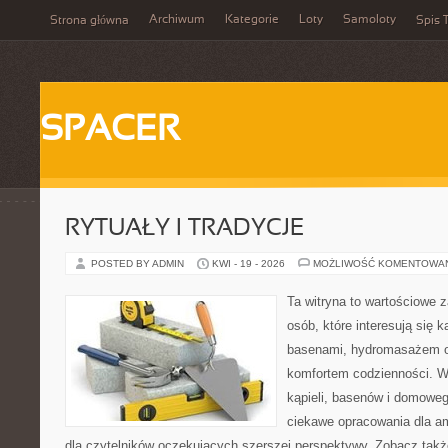
Archiwum
Kategorie
Loty
Samoloty
Strona główna
Spis T
SPACER
RYTUAŁY I TRADYCJE
POSTED BY ADMIN
KWI - 19 - 2026
MOŻLIWOŚĆ KOMENTOWA
Ta witryna to wartościowe 
osób, które interesują się k
basenami, hydromasażem o
komfortem codzienności. Wi
kąpieli, basenów i domowe
ciekawe opracowania dla am
dla czytelników oczekujących szerszej perspektywy. Zobacz takż