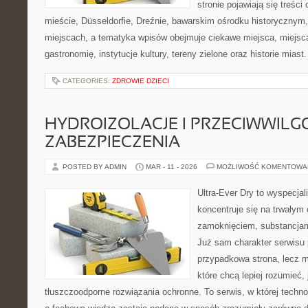
stronie pojawiają się treści
mieście, Düsseldorfie, Dreźnie, bawarskim ośrodku historycznym
miejscach, a tematyka wpisów obejmuje ciekawe miejsca, miejsca 
gastronomię, instytucje kultury, tereny zielone oraz historie mias
CATEGORIES:
ZDROWIE DZIECI
HYDROIZOLACJE I PRZECIWWIL
ZABEZPIECZENIA
POSTED BY ADMIN
MAR - 11 - 2026
MOŻLIWOŚĆ KOMENTOWA
Ultra-Ever Dry to wyspecjal
koncentruje się na trwałym 
zamoknięciem, substancjam
Już sam charakter serwisu p
przypadkowa strona, lecz m
które chcą lepiej rozumieć,
tłuszczoodporne rozwiązania ochronne. To serwis, w której techno