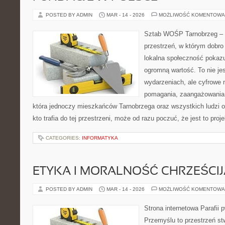
POSTED BY ADMIN
MAR - 14 - 2026
MOŻLIWOŚĆ KOMENTOWA
Sztab WOŚP Tarnobrzeg – G
przestrzeń, w którym dobro 
lokalna społeczność pokazu
ogromną wartość. To nie jes
wydarzeniach, ale cyfrowe 
pomagania, zaangażowania 
która jednoczy mieszkańców Tarnobrzega oraz wszystkich ludzi o
kto trafia do tej przestrzeni, może od razu poczuć, że jest to proj
CATEGORIES:
INFORMATYKA
ETYKA I MORALNOŚĆ CHRZEŚCI
POSTED BY ADMIN
MAR - 14 - 2026
MOŻLIWOŚĆ KOMENTOWA
Strona internetowa Parafii 
Przemyślu to przestrzeń s