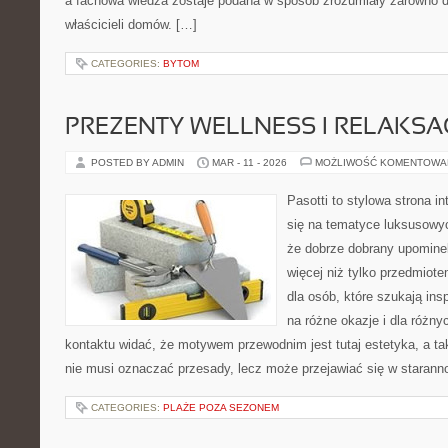
a fachowa wiedza zostaje podana w sposób zrozumiały zarówno dla 
właścicieli domów. […]
CATEGORIES:
BYTOM
PREZENTY WELLNESS I RELAKSA
POSTED BY ADMIN
MAR - 11 - 2026
MOŻLIWOŚĆ KOMENTOWA
Pasotti to stylowa strona in
się na tematyce luksusowy
że dobrze dobrany upomin
więcej niż tylko przedmiot
dla osób, które szukają ins
na różne okazje i dla różn
kontaktu widać, że motywem przewodnim jest tutaj estetyka, a ta
nie musi oznaczać przesady, lecz może przejawiać się w starann
CATEGORIES:
PLAŻE POZA SEZONEM