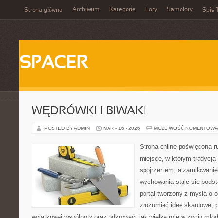
Archiwum
Kategorie
Loty
Samoloty
Strona główna
Spis T
SPACER
WĘDRÓWKI I BIWAKI
POSTED BY ADMIN
MAR - 16 - 2026
MOŻLIWOŚĆ KOMENTOWA
Strona online poświęcona r
miejsce, w którym tradycja
spojrzeniem, a zamiłowanie
wychowania staje się podst
portal tworzony z myślą o o
zrozumieć idee skautowe, 
wyjątkowej wspólnoty oraz odkrywać, jak wielką rolę w życiu młod