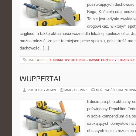
poszukujących duchowości, 
Boga, Kościoła oraz codzien
To nie jest jedynie zwykła 
drogowskaz, w którym spotyka
ciągłość, a także aktualności ważne dla lokalnej społeczności. J
można odczuć, że jest to miejsce pełne spokoju, gdzie treść ma 
duchowości. […]
CATEGORIES:
KUCHNIA HISTORYCZNA – DAWNE PRZEPISY I TRADYCJE
WUPPERTAL
POSTED BY ADMIN
MAR - 12 - 2026
MOŻLIWOŚĆ KOMENTOWA
Edusimare.pl to aktualny s
poświęcony Republice Feder
w sobie kompendium dla os
szukających pomysłów na o
chcących lepiej zrozumieć