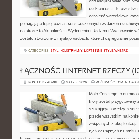
chrześcijaństwem oraz prz
codzienności. To przestrze
odnaleźć wartościowe kazan
pomagające lepiej poznać sens codziennych wydarzeń i duchowy
na stronie to Aktualności i Wydarzenia i Rodzina i Wychowanie w
zostało stworzone z myślą o osobach, które chcą regularnie pozn
CATEGORIES:
STYL INDUSTRIALNY, LOFT I INNE STYLE WNĘTRZ
ŁĄCZNOŚĆ I INTERNET RZECZY (I
POSTED BY ADMIN
MAJ - 5 - 2026
MOŻLIWOŚĆ KOMENTOWAN
Moto Concierge to automobi
który został przygotowany 
szukających wiedzy o samo
przede wszystkim na konk
związanych z eksploatacj
tych dostępnych na rynku 
którym czytelnik może znaleźć wiedzę przydatne zarówno przed 