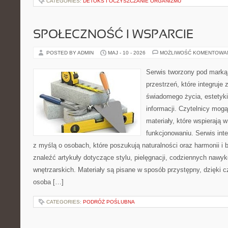
CATEGORIES:
DETOKS I OCZYSZCZANIE ORGANIZMU
SPOŁECZNOŚĆ I WSPARCIE
POSTED BY ADMIN
MAJ - 10 - 2026
MOŻLIWOŚĆ KOMENTOWA
Serwis tworzony pod marką
przestrzeń, które integruje
świadomego życia, estetyki
informacji. Czytelnicy mog
materiały, które wspierają
funkcjonowaniu. Serwis int
z myślą o osobach, które poszukują naturalności oraz harmonii i 
znaleźć artykuły dotyczące stylu, pielęgnacji, codziennych nawykó
wnętrzarskich. Materiały są pisane w sposób przystępny, dzięki
osoba […]
CATEGORIES:
PODRÓŻ POŚLUBNA