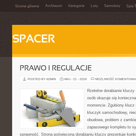
Archiwum
Kategorie
Loty
Samoloty
Strona główna
Spis T
SPACER
PRAWO I REGULACJE
POSTED BY ADMIN
MAJ - 21 - 2026
MOŻLIWOŚĆ KOMENTOWA
Rzetelne dorabianie kluczy t
osób okazuje się konieczn
momencie. Zgubiony klucz 
kluczyk samochodowy, niedz
obudowa, problem z zamkie
zapasowego kompletu to syt
sprawność. Strona poświęcona dorabianiu kluczy prezentuje konkr