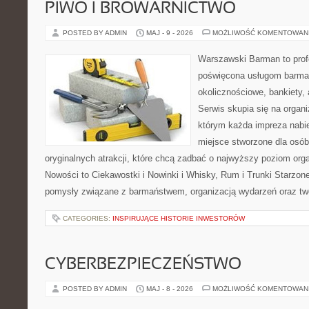
PIWO I BROWARNICTWO
POSTED BY ADMIN
MAJ - 9 - 2026
MOŻLIWOŚĆ KOMENTOWAN
Warszawski Barman to profe
poświęcona usługom barma
okolicznościowe, bankiety, 
Serwis skupia się na organi
którym każda impreza nabi
miejsce stworzone dla osó
oryginalnych atrakcji, które chcą zadbać o najwyższy poziom or
Nowości to Ciekawostki i Nowinki i Whisky, Rum i Trunki Starzon
pomysły związane z barmaństwem, organizacją wydarzeń oraz t
CATEGORIES:
INSPIRUJĄCE HISTORIE INWESTORÓW
CYBERBEZPIECZEŃSTWO
POSTED BY ADMIN
MAJ - 8 - 2026
MOŻLIWOŚĆ KOMENTOWAN