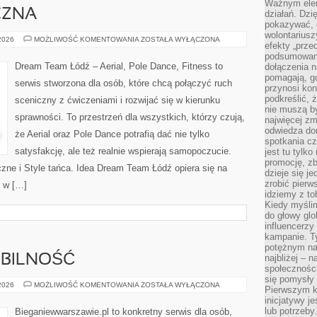
Ważnym elem
CZNA
działań. Dzi
pokazywać, c
wolontariusz
TECHNIKA
 2026
MOŻLIWOŚĆ KOMENTOWANIA
ZOSTAŁA WYŁĄCZONA
efekty „przed”
TANECZNA
podsumowani
Dream Team Łódź – Aerial, Pole Dance, Fitness to
dołączenia n
pomagają, g
serwis stworzona dla osób, które chcą połączyć ruch
przynosi kon
podkreślić, 
sceniczny z ćwiczeniami i rozwijać się w kierunku
nie muszą b
sprawności. To przestrzeń dla wszystkich, którzy czują,
najwięcej zm
odwiedza dom
że Aerial oraz Pole Dance potrafią dać nie tylko
spotkania cz
satysfakcję, ale też realnie wspierają samopoczucie.
jest tu tylk
promocję, z
zne i Style tańca. Idea Dream Team Łódź opiera się na
dzieje się j
zrobić pierw
 w […]
idziemy z to
Kiedy myślim
do głowy glo
influencerzy
kampanie. T
potężnym na
OBILNOŚĆ
najbliżej – n
społeczności
się pomysły n
STRETCHING
 2026
MOŻLIWOŚĆ KOMENTOWANIA
ZOSTAŁA WYŁĄCZONA
Pierwszym k
I
inicjatywy j
MOBILNOŚĆ
lub potrzeby
Bieganiewwarszawie.pl to konkretny serwis dla osób,