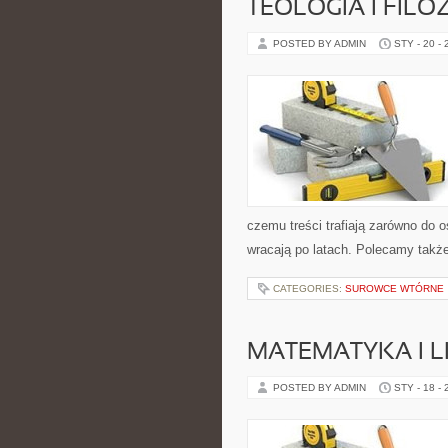
TEOLOGIA I FIL
POSTED BY ADMIN
STY - 20 -
czemu treści trafiają zarówno do 
wracają po latach. Polecamy także:
CATEGORIES:
SUROWCE WTÓRNE
MATEMATYKA I L
POSTED BY ADMIN
STY - 18 -