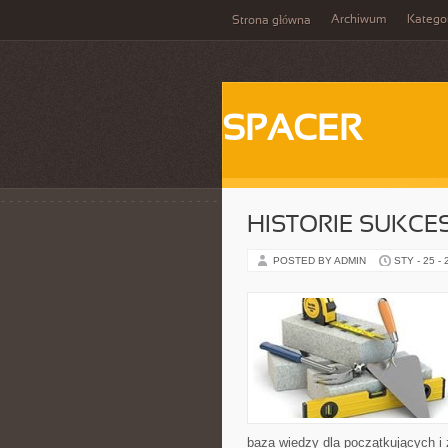
Archiwum
Katego
Strona główna
SPACER
HISTORIE SUKCES
POSTED BY ADMIN
STY - 25 -
baza wiedzy dla początkujących i 