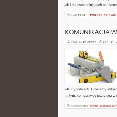
jak i dla osób polujących na dynam
CATEGORIES:
PODRÓŻE AKTYWNE
KOMUNIKACJA W
POSTED BY ADMIN
STY - 24 -
kilku tygodniach. Polecamy Miłość
na tym, co naprawdę przyciąga w r
CATEGORIES:
STANY ZJEDNOCZO