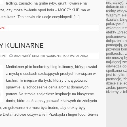
inicjatywy).
trolling, zasiadki na grube ryby, grunt, łowienie na
dotarcie do
sze, czy może łowienie spod lodu – MOCZYKIJE ma w
realny wpływ 
Ważnym elem
o szukasz. Ten serwis nie udaje encyklopedii […]
działań. Dzi
pokazywać, c
wolontariusz
CZNE
efekty „przed”
podsumowani
dołączenia n
pomagają, g
SY KULINARNE
przynosi kon
podkreślić, 
SZYBKIE
 2026
MOŻLIWOŚĆ KOMENTOWANIA
ZOSTAŁA WYŁĄCZONA
nie muszą b
PRZEPISY
najwięcej zm
KULINARNE
odwiedza dom
Mediaknorr.pl to konkretny blog kulinarny, który powstał
spotkania cz
z myślą o osobach szukających prostych rozwiązań w
jest tu tylk
promocję, z
kuchni. To miejsce dla tych, którzy chcą gotować
dzieje się j
sprawnie, a jednocześnie cenią aromat domowych
zrobić pierw
idziemy z to
potraw. Na stronie znajdziesz inspiracje na klasyczne
dania, które można przygotować z łatwych do zdobycia
e, że gotowanie nie musi być trudne, aby efekty były
Dieta i zdrowe odżywianie i Przekąski i finger food. Serwis