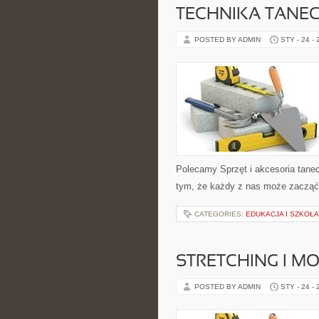
TECHNIKA TANE
POSTED BY ADMIN
STY - 24 -
Polecamy Sprzęt i akcesoria tanec
tym, że każdy z nas może zacząć
CATEGORIES:
EDUKACJA I SZKOŁA
STRETCHING I M
POSTED BY ADMIN
STY - 24 -