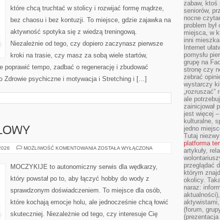
zabaw, ktoś 
które chcą truchtać w stolicy i rozwijać formę mądrze,
seniorów, pr
nocne czyta
bez chaosu i bez kontuzji. To miejsce, gdzie zajawka na
problem był
aktywność spotyka się z wiedzą treningową.
miejsca, w k
inni mieszka
Niezależnie od tego, czy dopiero zaczynasz pierwsze
Internet uła
pomysłu pie
kroki na trasie, czy masz za sobą wiele startów,
grupę na Fac
ce poprawić tempo, zadbać o regenerację i zbudować
stronę czy n
zebrać opini
o Zdrowie psychiczne i motywacja i Stretching i […]
wystarczy k
„rozruszać” 
ale potrzebu
zainicjował 
jest więcej 
kulturalne, s
jedno miejsc
ŁOWY
Tutaj niezwy
platforma t
REKORDOWE
 2026
MOŻLIWOŚĆ KOMENTOWANIA
ZOSTAŁA WYŁĄCZONA
artykuły, rel
POŁOWY
wolontariusz
przeglądać d
MOCZYKIJE to autonomiczny serwis dla wędkarzy,
którym znajd
który powstał po to, aby łączyć hobby do wody z
okolicy. Tak
naraz: infor
sprawdzonym doświadczeniem. To miejsce dla osób,
aktualności)
które kochają emocje holu, ale jednocześnie chcą łowić
aktywistami,
(forum, grup
skuteczniej. Niezależnie od tego, czy interesuje Cię
(prezentacja