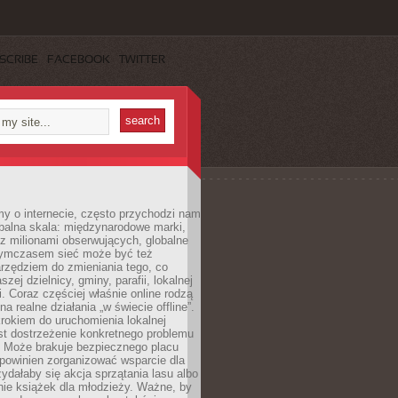
SCRIBE
FACEBOOK
TWITTER
y o internecie, często przychodzi nam
balna skala: międzynarodowe marki,
 z milionami obserwujących, globalne
ymczasem sieć może być też
rzędziem do zmieniania tego, co
aszej dzielnicy, gminy, parafii, lokalnej
. Coraz częściej właśnie online rodzą
a realne działania „w świecie offline”.
rokiem do uruchomienia lokalnej
est dostrzeżenie konkretnego problemu
. Może brakuje bezpiecznego placu
powinien zorganizować wsparcie dla
zydałaby się akcja sprzątania lasu albo
nie książek dla młodzieży. Ważne, by