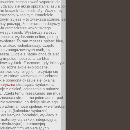
powinien zorganizować wsparcie dla
zydałaby się akcja sprzątania lasu albo
nie książek dla młodzieży. Ważne, by
 osadzony w realnym kontekście
tórym żyjesz – to zwiększa szanse, że
ńcy poczują, że sprawa ich dotyczy.
twia gromadzenie wokół takiego
rwszych osób. Wystarczy założyć
ebooku, wydarzenie online, prostą
ewsletter. To tam możesz opisać ideę,
e, znaleźć wolontariuszy. Często
ilka zaangażowanych osób, by
resztę. Ludzie z natury chcą działać,
ją impulsu i poczucia, że ktoś
pierwszy krok. Z czasem, gdy inicjatyw
– np. różne akcje ekologiczne,
portowe czy religijne – przydaje się
e, w którym wszystko jest zebrane.
kle pomocna okazuje się lokalna
ematyczna
skupiająca wydarzenia,
acje z działań, ogłoszenia o naborze
y. Dzięki temu mieszkaniec nie musi
ziesięciu stron – ma jeden adres, pod
zie wszystko, co dzieje się w jego
a platforma może spełniać wiele funkcji
macyjną (kalendarz wydarzeń,
, edukacyjną (poradniki, wywiady z
 materiały dla szkół), integracyjną
y dyskusyjne) i promocyjną
 lokalnych firm wspierających