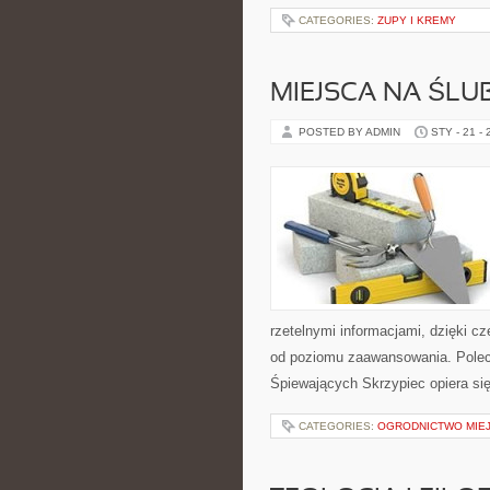
CATEGORIES:
ZUPY I KREMY
MIEJSCA NA ŚLUB
POSTED BY ADMIN
STY - 21 -
rzetelnymi informacjami, dzięki 
od poziomu zaawansowania. Polec
Śpiewających Skrzypiec opiera się
CATEGORIES:
OGRODNICTWO MIEJ