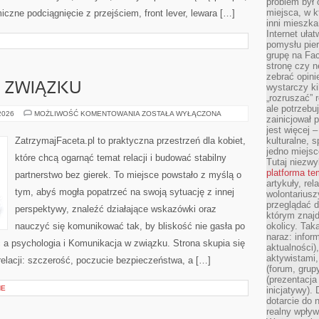
problem był
miejsca, w k
iczne podciągnięcie z przejściem, front lever, lewara […]
inni mieszka
Internet uła
pomysłu pie
grupę na Fac
stronę czy n
zebrać opini
 ZWIĄZKU
wystarczy k
„rozruszać” 
ale potrzebu
KOMUNIKACJA
 2026
MOŻLIWOŚĆ KOMENTOWANIA
ZOSTAŁA WYŁĄCZONA
zainicjował 
W
ZWIĄZKU
jest więcej 
ZatrzymajFaceta.pl to praktyczna przestrzeń dla kobiet,
kulturalne, s
jedno miejsc
które chcą ogarnąć temat relacji i budować stabilny
Tutaj niezwy
platforma t
partnerstwo bez gierek. To miejsce powstało z myślą o
artykuły, rel
tym, abyś mogła popatrzeć na swoją sytuację z innej
wolontariusz
przeglądać d
perspektywy, znaleźć działające wskazówki oraz
którym znajd
nauczyć się komunikować tak, by bliskość nie gasła po
okolicy. Tak
naraz: infor
 a psychologia i Komunikacja w związku. Strona skupia się
aktualności)
aktywistami,
elacji: szczerość, poczucie bezpieczeństwa, a […]
(forum, grup
(prezentacja
NE
inicjatywy).
dotarcie do
realny wpływ 