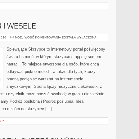
 I WESELE
MIEJSCA
 2026
MOŻLIWOŚĆ KOMENTOWANIA
ZOSTAŁA WYŁĄCZONA
NA
ŚLUB
I
Śpiewające Skrzypce to internetowy portal poświęcony
WESELE
światu brzmień, w którym skrzypce stają się sercem
narracji. To miejsce stworzone dla osób, które chcą
odkrywać piękno melodii, a także dla tych, którzy
pragną pogłębiać warsztat na instrumencie
smyczkowym. Strona łączy muzyczne ciekawostki z
czemu czytelnik może poczuć swobodę w graniu niezależnie
amy Podróż poślubna i Podróż poślubna. Idea
 na miłości do skrzypiec […]
SKIE