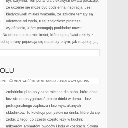
być sztywna. Ten portal dla ciekawych świata pokazuje,
że uczenie się może być codzienną inspiracją. Jeśli
kiedykolwiek miałeś wrażenie, że szkolne tematy są
oderwane od życia, tutaj znajdziesz prostsze
wyjaśnienia, które pomagają poukładać nawet
. Na stronie czeka mix treści, które łączą świat szkoły z
ednej strony pojawiają się materiały o tym, jak mądrzej […]
HOLU
HISTORIA
 2026
MOŻLIWOŚĆ KOMENTOWANIA
ZOSTAŁA WYŁĄCZONA
ALKOHOLU
zrobdrinka.pl to przyjazne miejsce dla osób, które chcą
bez stresu przygotować proste drinki w domu – bez
profesjonalnego zaplecza i bez wyszukanych
składników. To kolekcja pomysłów na drinki, które da się
zrobić z tego, co często często leży w kuchni:
mikserów, aromatów, owoców i lodu w kostkach. Strona