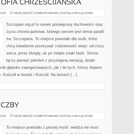
OZOFIA CHRZEŚCIJAŃSKA
TEOLOGIA
 2026
MOŻLIWOŚĆ KOMENTOWANIA
ZOSTAŁA WYŁĄCZONA
I
FILOZOFIA
CHRZEŚCIJAŃSKA
Szczepan.org.pl to serwis poświęcony duchowości oraz
życiu chrześcijaństwa, którego sercem jest temat parafii
św. Szczepana. To miejsce powstało dla osób, które
chcą świadomie przeżywać codzienność wiary: od ciszy
serca, przez liturgię, aż po święte znaki łaski. Strona
łączy pamięć pokoleń z przystępną narracją, dzięki
osób głęboko zaangażowanych, jak i do tych, którzy dopiero
 Kościół w historii i Kościół. Na łamach […]
ICZBY
MATEMATYKA
 2026
MOŻLIWOŚĆ KOMENTOWANIA
ZOSTAŁA WYŁĄCZONA
I
LICZBY
To miejsce powstało z prostej myśli: wiedza nie musi