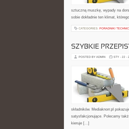
sztuczną muszkę, wypady na dor
sobie dokładnie ten klimat, któreg
CATEGORIES:
PORADNIKI TECHNI
SZYBKIE PRZEPI
POSTED BY ADMIN
STY - 22 -
składników. Mediaknorr.pl pokazuj
satysfakcjonujące. Polecamy także 
kieruje […]