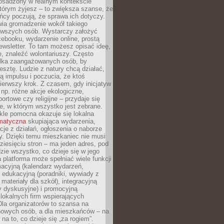
 osadzony w realnym kontekście
tórym żyjesz – to zwiększa szanse, że
ńcy poczują, że sprawa ich dotyczy.
twia gromadzenie wokół takiego
rwszych osób. Wystarczy założyć
ebooku, wydarzenie online, prostą
ewsletter. To tam możesz opisać ideę,
e, znaleźć wolontariuszy. Często
ilka zaangażowanych osób, by
resztę. Ludzie z natury chcą działać,
ją impulsu i poczucia, że ktoś
pierwszy krok. Z czasem, gdy inicjatyw
– np. różne akcje ekologiczne,
portowe czy religijne – przydaje się
e, w którym wszystko jest zebrane.
kle pomocna okazuje się lokalna
ematyczna
skupiająca wydarzenia,
acje z działań, ogłoszenia o naborze
y. Dzięki temu mieszkaniec nie musi
ziesięciu stron – ma jeden adres, pod
zie wszystko, co dzieje się w jego
a platforma może spełniać wiele funkcji
macyjną (kalendarz wydarzeń,
, edukacyjną (poradniki, wywiady z
 materiały dla szkół), integracyjną
y dyskusyjne) i promocyjną
 lokalnych firm wspierających
 Dla organizatorów to szansa na
 nowych osób, a dla mieszkańców – na
na to, co dzieje się „za rogiem”.