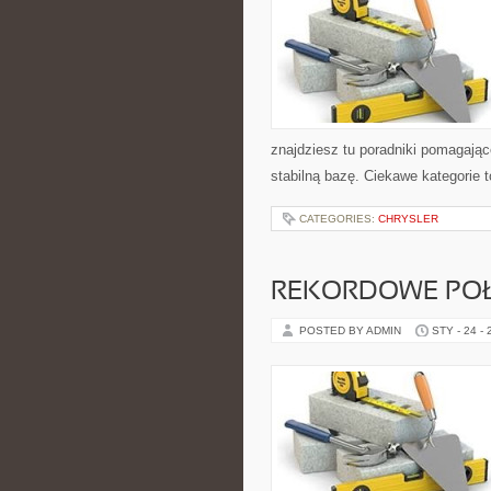
znajdziesz tu poradniki pomagają
stabilną bazę. Ciekawe kategorie t
CATEGORIES:
CHRYSLER
REKORDOWE PO
POSTED BY ADMIN
STY - 24 -