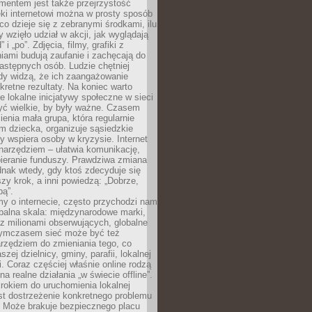
entem jest także przejrzystość
ęki internetowi można w prosty sposób
o dzieje się z zebranymi środkami, ilu
y wzięło udział w akcji, jak wyglądają
 i „po”. Zdjęcia, filmy, grafiki z
ami budują zaufanie i zachęcają do
astępnych osób. Ludzie chętniej
dy widzą, że ich zaangażowanie
kretne rezultaty. Na koniec warto
że lokalne inicjatywy społeczne w sieci
yć wielkie, by były ważne. Czasem
ienia mała grupa, która regularnie
 dziecka, organizuje sąsiedzkie
y wspiera osoby w kryzysie. Internet
o narzędziem – ułatwia komunikację,
bieranie funduszy. Prawdziwa zmiana
ednak wtedy, gdy ktoś zdecyduje się
szy krok, a inni powiedzą: „Dobrze,
bą”.
y o internecie, często przychodzi nam
balna skala: międzynarodowe marki,
 z milionami obserwujących, globalne
ymczasem sieć może być też
rzędziem do zmieniania tego, co
aszej dzielnicy, gminy, parafii, lokalnej
. Coraz częściej właśnie online rodzą
a realne działania „w świecie offline”.
rokiem do uruchomienia lokalnej
est dostrzeżenie konkretnego problemu
. Może brakuje bezpiecznego placu