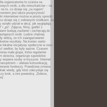
 Dla organizatorów to szansa na
 nowych osób, a dla mieszkańców – na
na to, co dzieje się „za rogiem”.
entem jest także przejrzystość
ęki internetowi można w prosty sposób
o dzieje się z zebranymi środkami, ilu
y wzięło udział w akcji, jak wyglądają
 i „po”. Zdjęcia, filmy, grafiki z
ami budują zaufanie i zachęcają do
astępnych osób. Ludzie chętniej
dy widzą, że ich zaangażowanie
kretne rezultaty. Na koniec warto
że lokalne inicjatywy społeczne w sieci
yć wielkie, by były ważne. Czasem
ienia mała grupa, która regularnie
 dziecka, organizuje sąsiedzkie
y wspiera osoby w kryzysie. Internet
o narzędziem – ułatwia komunikację,
bieranie funduszy. Prawdziwa zmiana
ednak wtedy, gdy ktoś zdecyduje się
szy krok, a inni powiedzą: „Dobrze,
bą”.