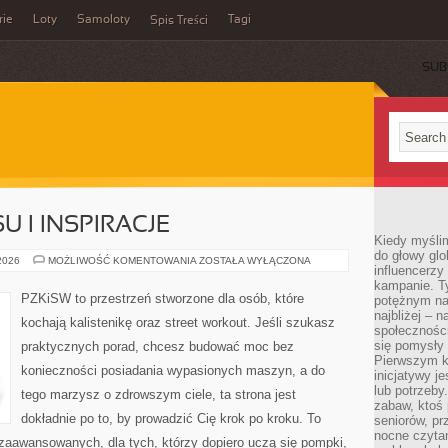
rie
Loty
Samoloty
Tagi
Spis Treści
SUB
U I INSPIRACJE
Kiedy myślim
do głowy glo
HISTORIE
 2026
MOŻLIWOŚĆ KOMENTOWANIA
ZOSTAŁA WYŁĄCZONA
influencerzy
SUKCESU
I
kampanie. T
INSPIRACJE
PZKiSW to przestrzeń stworzone dla osób, które
potężnym na
najbliżej – n
kochają kalistenikę oraz street workout. Jeśli szukasz
społeczności
się pomysły n
praktycznych porad, chcesz budować moc bez
Pierwszym k
konieczności posiadania wypasionych maszyn, a do
inicjatywy j
lub potrzeby
tego marzysz o zdrowszym ciele, ta strona jest
zabaw, ktoś 
dokładnie po to, by prowadzić Cię krok po kroku. To
seniorów, pr
nocne czyta
zaawansowanych, dla tych, którzy dopiero uczą się pompki,