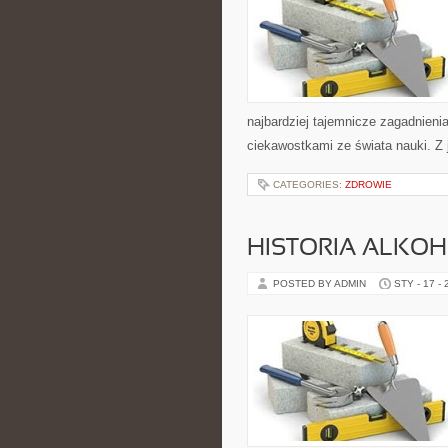
najbardziej tajemnicze zagadnienia
ciekawostkami ze świata nauki. Z j
CATEGORIES:
ZDROWIE
HISTORIA ALKO
POSTED BY ADMIN
STY - 17 -