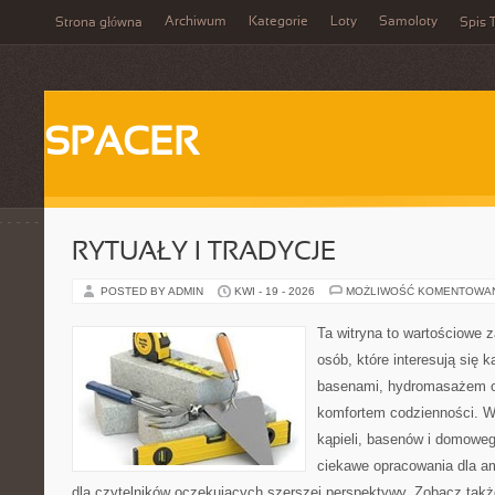
Archiwum
Kategorie
Loty
Samoloty
Strona główna
Spis T
SPACER
RYTUAŁY I TRADYCJE
POSTED BY ADMIN
KWI - 19 - 2026
MOŻLIWOŚĆ KOMENTOWA
Ta witryna to wartościowe 
osób, które interesują się k
basenami, hydromasażem o
komfortem codzienności. Wi
kąpieli, basenów i domowe
ciekawe opracowania dla am
dla czytelników oczekujących szerszej perspektywy. Zobacz takż