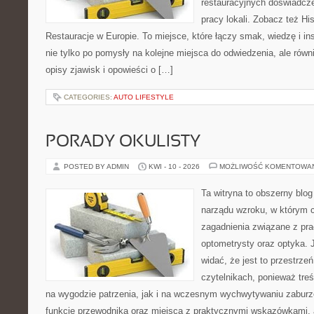
restauracyjnych doświadcze
pracy lokali. Zobacz też His
Restauracje w Europie. To miejsce, które łączy smak, wiedzę i insp
nie tylko po pomysły na kolejne miejsca do odwiedzenia, ale równi
opisy zjawisk i opowieści o […]
CATEGORIES:
AUTO LIFESTYLE
PORADY OKULISTY
POSTED BY ADMIN
KWI - 10 - 2026
MOŻLIWOŚĆ KOMENTOWA
Ta witryna to obszerny blog
narządu wzroku, w którym c
zagadnienia związane z prac
optometrysty oraz optyka. 
widać, że jest to przestrz
czytelnikach, ponieważ treś
na wygodzie patrzenia, jak i na wczesnym wychwytywaniu zaburze
funkcję przewodnika oraz miejsca z praktycznymi wskazówkami, a