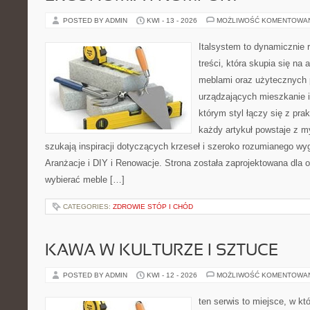
POSTED BY ADMIN
KWI - 13 - 2026
MOŻLIWOŚĆ KOMENTOWA
Italsystem to dynamicznie r
treści, która skupia się na 
meblami oraz użytecznych 
urządzających mieszkanie i
którym styl łączy się z pr
każdy artykuł powstaje z my
szukają inspiracji dotyczących krzeseł i szeroko rozumianego wyg
Aranżacje i DIY i Renowacje. Strona została zaprojektowana dla 
wybierać meble […]
CATEGORIES:
ZDROWIE STÓP I CHÓD
KAWA W KULTURZE I SZTUCE
POSTED BY ADMIN
KWI - 12 - 2026
MOŻLIWOŚĆ KOMENTOWA
ten serwis to miejsce, w kt