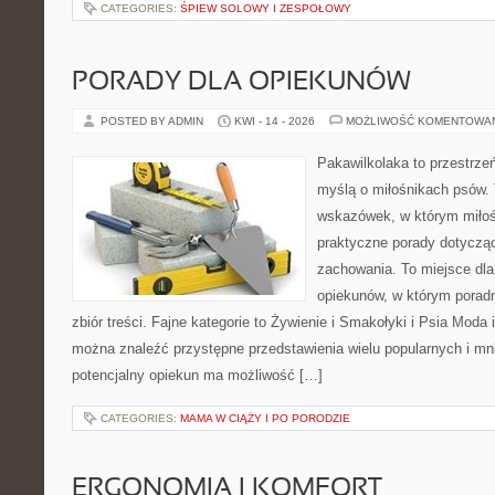
CATEGORIES:
ŚPIEW SOLOWY I ZESPOŁOWY
PORADY DLA OPIEKUNÓW
POSTED BY ADMIN
KWI - 14 - 2026
MOŻLIWOŚĆ KOMENTOWA
Pakawilkolaka to przestrzeń
myślą o miłośnikach psów. 
wskazówek, w którym miłośn
praktyczne porady dotycząc
zachowania. To miejsce dla
opiekunów, w którym poradn
zbiór treści. Fajne kategorie to Żywienie i Smakołyki i Psia Moda 
można znaleźć przystępne przedstawienia wielu popularnych i mni
potencjalny opiekun ma możliwość […]
CATEGORIES:
MAMA W CIĄŻY I PO PORODZIE
ERGONOMIA I KOMFORT