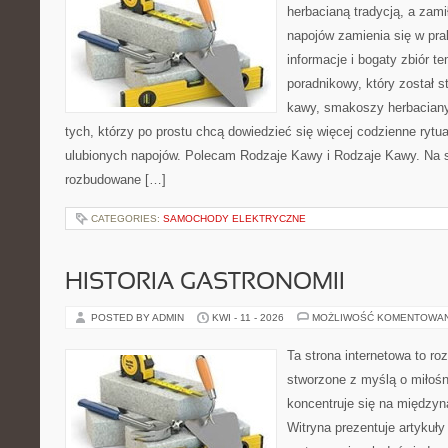
herbacianą tradycją, a zam
napojów zamienia się w pra
informacje i bogaty zbiór te
poradnikowy, który został 
kawy, smakoszy herbaciany
tych, którzy po prostu chcą dowiedzieć się więcej codzienne ryt
ulubionych napojów. Polecam Rodzaje Kawy i Rodzaje Kawy. Na 
rozbudowane […]
CATEGORIES:
SAMOCHODY ELEKTRYCZNE
HISTORIA GASTRONOMII
POSTED BY ADMIN
KWI - 11 - 2026
MOŻLIWOŚĆ KOMENTOWA
Ta strona internetowa to r
stworzone z myślą o miłośni
koncentruje się na międzyna
Witryna prezentuje artykuły