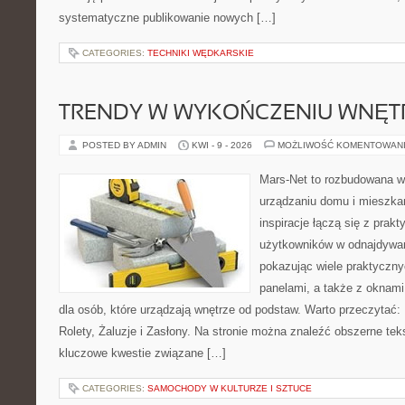
systematyczne publikowanie nowych […]
CATEGORIES:
TECHNIKI WĘDKARSKIE
TRENDY W WYKOŃCZENIU WNĘT
POSTED BY ADMIN
KWI - 9 - 2026
MOŻLIWOŚĆ KOMENTOWAN
Mars-Net to rozbudowana wi
urządzaniu domu i mieszkan
inspiracje łączą się z prak
użytkowników w odnajdywani
pokazując wiele praktyczn
panelami, a także z oknam
dla osób, które urządzają wnętrze od podstaw. Warto przeczytać: R
Rolety, Żaluzje i Zasłony. Na stronie można znaleźć obszerne teks
kluczowe kwestie związane […]
CATEGORIES:
SAMOCHODY W KULTURZE I SZTUCE