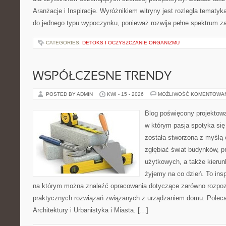
Aranżacje i Inspiracje. Wyróżnikiem witryny jest rozległa tematyk
do jednego typu wypoczynku, ponieważ rozwija pełne spektrum z
CATEGORIES:
DETOKS I OCZYSZCZANIE ORGANIZMU
WSPÓŁCZESNE TRENDY
POSTED BY ADMIN
KWI - 15 - 2026
MOŻLIWOŚĆ KOMENTOWA
Blog poświęcony projektowan
w którym pasja spotyka si
została stworzona z myślą 
zgłębiać świat budynków, p
użytkowych, a także kierun
żyjemy na co dzień. To ins
na którym można znaleźć opracowania dotyczące zarówno rozpozn
praktycznych rozwiązań związanych z urządzaniem domu. Poleca
Architektury i Urbanistyka i Miasta. […]